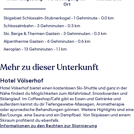
Ort
Skigebiet Schlossalm-Stubnerkogel
- 1 Gehminute
- 0.0 km
Schlossalmbahn
- 3 Gehminuten
- 0.3 km
Ski, Berge & Thermen Gastein
- 3 Gehminuten
- 0.3 km
Alpentherme Gastein
- 6 Gehminuten
- 0.6 km
Aeroplan
- 13 Gehminuten
- 1.1 km
Mehr zu dieser Unterkunft
Hotel Völserhof
Hotel Völserhof bietet einen kostenlosen Ski-Shuttle und ganz in der
Nähe findest du Möglichkeiten zum Abfahrtslauf, Snowboarden und
Skilanglauf. Im Coffeeshop/Café gibt es Essen und Getränke und
außerdem kannst du dir Tiefengewebe-Massagen, Aromatherapie
oder ayurvedische Behandlungen gönnen. Weitere Highlights sind eine
Bar/Lounge, eine Sauna und ein Dampfbad. Von Skipässen und einem
Skiraum profitierst du ebenfalls.
Informationen zu den Rechten zur Stornierung