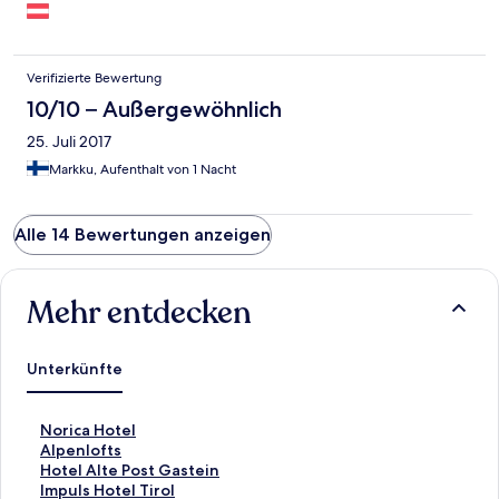
Verifizierte Bewertung
10/10 – Außergewöhnlich
25. Juli 2017
Markku, Aufenthalt von 1 Nacht
Alle 14 Bewertungen anzeigen
Mehr entdecken
Unterkünfte
L
Norica Hotel
i
L
Alpenlofts
n
i
L
Hotel Alte Post Gastein
k
n
i
L
Impuls Hotel Tirol