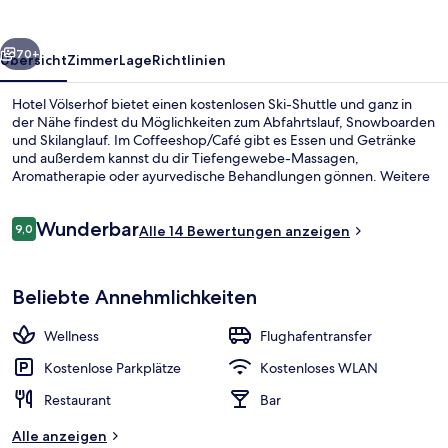
rück
Weiter
70+
Übersicht
Zimmer
Lage
Richtlinien
Hotel Völserhof bietet einen kostenlosen Ski-Shuttle und ganz in
der Nähe findest du Möglichkeiten zum Abfahrtslauf, Snowboarden
und Skilanglauf. Im Coffeeshop/Café gibt es Essen und Getränke
und außerdem kannst du dir Tiefengewebe-Massagen,
Aromatherapie oder ayurvedische Behandlungen gönnen. Weitere
Highlights sind eine Bar/Lounge, eine Sauna und ein Dampfbad.
Von Skipässen und einem Skiraum profitierst du ebenfalls.
Bewertungen
Wunderbar
9,0
Alle 14 Bewertungen anzeigen
9,0 von 10.
Sauna, Dampfbad, Körperbehandlung
Beliebte Annehmlichkeiten
Wellness
Flughafentransfer
Kostenlose Parkplätze
Kostenloses WLAN
Restaurant
Bar
Alle anzeigen