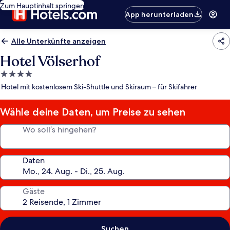
Zum Hauptinhalt springen
App herunterladen
Alle Unterkünfte anzeigen
Hotel Völserhof
4.0-
Sterne-
Hotel mit kostenlosem Ski-Shuttle und Skiraum – für Skifahrer
Unterkunft
Wähle deine Daten, um Preise zu sehen
Wo soll’s hingehen?
Daten
Gäste
Suchen