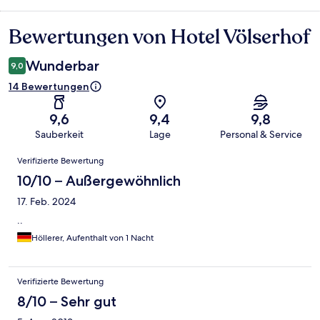
Bewertungen von Hotel Völserhof
Bewertungen
Wunderbar
9,0
14 Bewertungen
9,6
9,4
9,8
Sauberkeit
Lage
Personal & Service
Bewertungen
Verifizierte Bewertung
10/10 – Außergewöhnlich
17. Feb. 2024
..
Höllerer, Aufenthalt von 1 Nacht
Verifizierte Bewertung
8/10 – Sehr gut