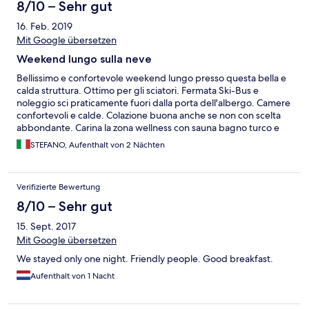
8/10 – Sehr gut
16. Feb. 2019
Mit Google übersetzen
Weekend lungo sulla neve
Bellissimo e confortevole weekend lungo presso questa bella e
calda struttura. Ottimo per gli sciatori. Fermata Ski-Bus e
noleggio sci praticamente fuori dalla porta dell'albergo. Camere
confortevoli e calde. Colazione buona anche se non con scelta
abbondante. Carina la zona wellness con sauna bagno turco e
altre cosette. In generale manca però uno spazio per i bimbi.
STEFANO, Aufenthalt von 2 Nächten
Non mi risulta esserci né sala giochi né una piscinetta...Peccato!
Verifizierte Bewertung
8/10 – Sehr gut
15. Sept. 2017
Mit Google übersetzen
We stayed only one night. Friendly people. Good breakfast.
Aufenthalt von 1 Nacht