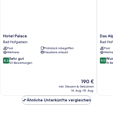
Hotel
Das
Hotel Palace
Das Al
Palace
Alpenha
Bad Hofgastein
Bad Hof
Bad
Gasteine
Pool
Frühstück inbegriffen
Pool
Hofgastein
Bad
Wellness
Haustiere erlaubt
Wellne
Hofgast
8.2
9.0
Sehr gut
Wun
8,2
9,0
von
von
121 Bewertungen
76 B
10,
10,
Sehr
Wunder
gut,
76
Der
190 €
121
Bewert
Preis
Bewertungen
inkl. Steuern & Gebühren
beträgt
14. Aug.–15. Aug.
190 €
Ähnliche Unterkünfte vergleichen