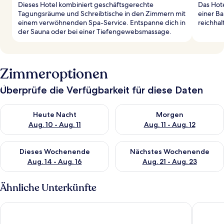
Dieses Hotel kombiniert geschäftsgerechte
Das Hote
Tagungsräume und Schreibtische in den Zimmern mit
einer B
einem verwöhnenden Spa-Service. Entspanne dich in
reichhal
der Sauna oder bei einer Tiefengewebsmassage.
Zimmeroptionen
Überprüfe die Verfügbarkeit für diese Daten
Überprüfe die Verfügbarkeit für heute Nacht, Aug. 10 - Aug. 11
Überprüfe die Verfügbarkeit fü
Heute Nacht
Morgen
Aug. 10 - Aug. 11
Aug. 11 - Aug. 12
Überprüfe die Verfügbarkeit für dieses Wochenende, Aug. 14 -
Überprüfe die Verfügbarkeit f
Dieses Wochenende
Nächstes Wochenende
Aug. 14 - Aug. 16
Aug. 21 - Aug. 23
Ähnliche Unterkünfte
Hotel Palace
Das Alpe