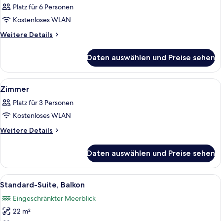
Platz für 6 Personen
für
Kostenloses WLAN
Zimmer
anzeigen
Weitere
Weitere Details
Details
für
Daten auswählen und Preise sehen
Zimmer
Alle
Ein Hotelzimmer mit Bett, Nachttischen
20
Zimmer
Fotos
Platz für 3 Personen
für
Kostenloses WLAN
Zimmer
anzeigen
Weitere
Weitere Details
Details
für
Daten auswählen und Preise sehen
Zimmer
Alle
Ein Hotelzimmer mit Bett, Nachttisch
21
Standard-Suite, Balkon
Fotos
Eingeschränkter Meerblick
für
22 m²
Standard-