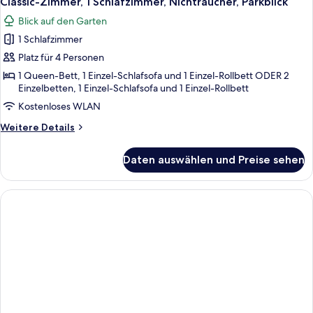
Classic-Zimmer, 1 Schlafzimmer, Nichtraucher, Parkblick
Blick auf den Garten
1 Schlafzimmer
Platz für 4 Personen
1 Queen-Bett, 1 Einzel-Schlafsofa und 1 Einzel-Rollbett ODER 2
Einzelbetten, 1 Einzel-Schlafsofa und 1 Einzel-Rollbett
Kostenloses WLAN
Weitere
Weitere Details
Details
für
Daten auswählen und Preise sehen
Classic-
Zimmer,
1
Schlafzimmer,
Nichtraucher,
Parkblick