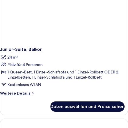
Junior-Suite, Balkon
24 m²
Platz für 4 Personen
1 Queen-Bett, 1 Einzel-Schlafsofa und 1 Einzel-Rollbett ODER 2
Einzelbetten, 1 Einzel-Schlafsofa und 1 Einzel-Rollbett
Kostenloses WLAN
Weitere
Weitere Details
Details
für
Daten auswählen und Preise sehen
Junior-
Suite,
Balkon