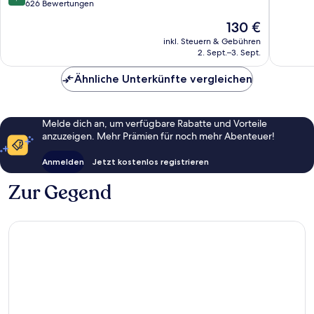
von
626 Bewertungen
Sehr
10,
gut,
Der
130 €
Wunderbar,
39
Preis
626
inkl. Steuern & Gebühren
Bewert
beträgt
2. Sept.–3. Sept.
Bewertungen
130 €
Ähnliche Unterkünfte vergleichen
Melde dich an, um verfügbare Rabatte und Vorteile
anzuzeigen. Mehr Prämien für noch mehr Abenteuer!
Anmelden
Jetzt kostenlos registrieren
Zur Gegend