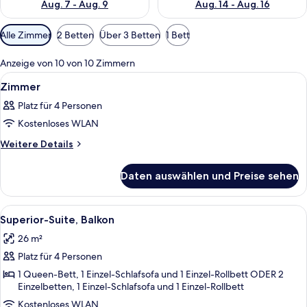
Aug. 7 - Aug. 9
Aug. 14 - Aug. 16
Verfügbare
Alle Zimmer
2 Betten
Über 3 Betten
1 Bett
Filter
für
Anzeige von 10 von 10 Zimmern
Zimmer
Alle
Ein Hotelzimmer mit einem großen Bett
28
Zimmer
Fotos
Platz für 4 Personen
für
Kostenloses WLAN
Zimmer
anzeigen
Weitere
Weitere Details
Details
für
Daten auswählen und Preise sehen
Zimmer
Alle
Ein Hotelzimmer mit einem großen Bet
28
Superior-Suite, Balkon
Fotos
26 m²
für
Platz für 4 Personen
Superior-
Suite,
1 Queen-Bett, 1 Einzel-Schlafsofa und 1 Einzel-Rollbett ODER 2
Einzelbetten, 1 Einzel-Schlafsofa und 1 Einzel-Rollbett
Balkon
Kostenloses WLAN
anzeigen