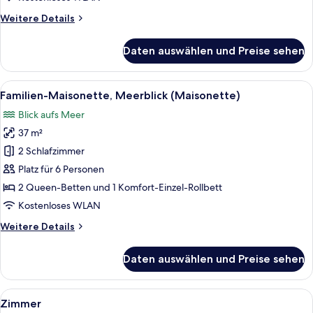
Weitere
Weitere Details
Details
für
Daten auswählen und Preise sehen
Superior-
Suite,
Balkon
Alle
Ein Hotelzimmer mit einem großen Bett
18
Familien-Maisonette, Meerblick (Maisonette)
Fotos
Blick aufs Meer
für
37 m²
Familien-
Maisonette,
2 Schlafzimmer
Meerblick
Platz für 6 Personen
(Maisonette)
2 Queen-Betten und 1 Komfort-Einzel-Rollbett
anzeigen
Kostenloses WLAN
Weitere
Weitere Details
Details
für
Daten auswählen und Preise sehen
Familien-
Maisonette,
Meerblick
Alle
Ein Hotelzimmer mit einem Bett, eine
18
(Maisonette)
Zimmer
Fotos