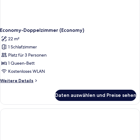
Economy-Doppelzimmer (Economy)
22 m²
1 Schlafzimmer
Platz für 3 Personen
1 Queen-Bett
Kostenloses WLAN
Weitere
Weitere Details
Details
für
Daten auswählen und Preise sehen
Economy-
Doppelzimmer
(Economy)