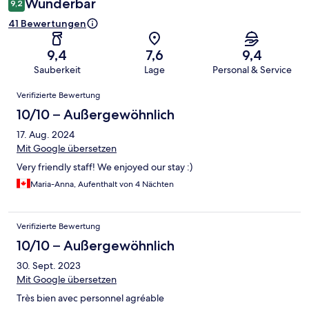
Wunderbar
9,2
41 Bewertungen
9,4
7,6
9,4
Sauberkeit
Lage
Personal & Service
Bewertungen
Verifizierte Bewertung
10/10 – Außergewöhnlich
17. Aug. 2024
Mit Google übersetzen
Very friendly staff! We enjoyed our stay :)
Maria-Anna, Aufenthalt von 4 Nächten
Verifizierte Bewertung
10/10 – Außergewöhnlich
30. Sept. 2023
Mit Google übersetzen
Très bien avec personnel agréable