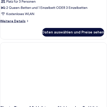
Suite,
Platz für 3 Personen
Balkon
2 Queen-Betten und 1 Einzelbett ODER 3 Einzelbetten
anzeigen
Kostenloses WLAN
Weitere
Weitere Details
Details
für
Daten auswählen und Preise sehen
Standard-
Suite,
Balkon