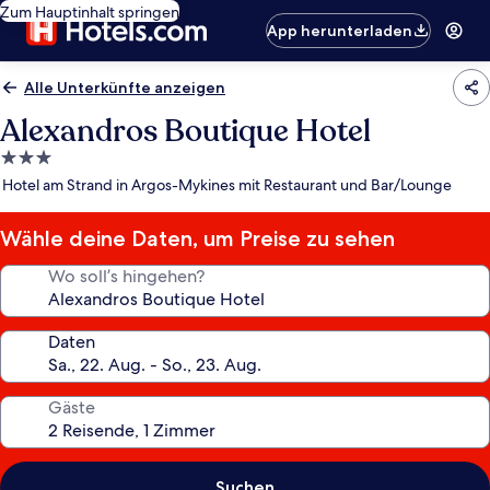
Zum Hauptinhalt springen
App herunterladen
Alle Unterkünfte anzeigen
Alexandros Boutique Hotel
3.0-
Sterne-
Hotel am Strand in Argos-Mykines mit Restaurant und Bar/Lounge
Unterkunft
Wähle deine Daten, um Preise zu sehen
Wo soll’s hingehen?
Daten
Gäste
Suchen