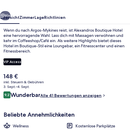
rück
Weiter
91+
Übersicht
Zimmer
Lage
Richtlinien
Wenn du nach Argos-Mykines reist, ist Alexandros Boutique Hotel
eine hervorragende Wahl. Lass dich mit Massagen verwöhnen und
kehr im Coffeeshop/Café ein. Als weitere Highlights bietet dieses
Hotel im Boutique-Stil eine Loungebar, ein Fitnesscenter und einen
Fitnessbereich.
VIP Access
Der
148 €
Außenbereich
aktuelle
inkl. Steuern & Gebühren
Preis
3. Sept.–4. Sept.
beträgt
Bewertungen
Wunderbar
9,2
Alle 41 Bewertungen anzeigen
148 €.
9,2 von 10.
Beliebte Annehmlichkeiten
Wellness
Kostenlose Parkplätze