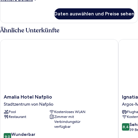
Details
für
Daten auswählen und Preise sehen
Comfort-
Zimmer,
Meerblick
Ähnliche Unterkünfte
Amalia Hotel Nafplio
Ignatia 
Amalia
Ignatia
Amalia Hotel Nafplio
Ignati
Hotel
Hotel
Stadtzentrum von Nafplio
Argos-M
Nafplio
Argos-
Pool
Kostenloses WLAN
Flugha
Stadtzentrum
Mykines
Restaurant
Zimmer mit
Koste
von
Verbindungstür
Nafplio
8.4
Seh
verfügbar
8,4
von
39 B
9.0
Wunderbar
10,
9,0