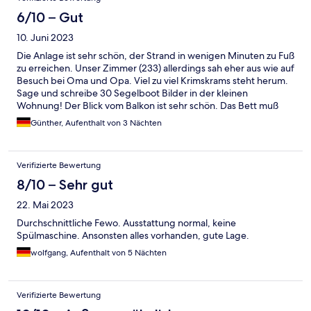
6/10 – Gut
10. Juni 2023
Die Anlage ist sehr schön, der Strand in wenigen Minuten zu Fuß
zu erreichen. Unser Zimmer (233) allerdings sah eher aus wie auf
Besuch bei Oma und Opa. Viel zu viel Krimskrams steht herum.
Sage und schreibe 30 Segelboot Bilder in der kleinen
Wohnung! Der Blick vom Balkon ist sehr schön. Das Bett muß
man selbst beziehen und noch extra bezahlen, dabei sind die
Günther, Aufenthalt von 3 Nächten
Matratzen recht unbequem. Ich habe keine der drei Nächte gut
geschlafen.
Verifizierte Bewertung
8/10 – Sehr gut
22. Mai 2023
Durchschnittliche Fewo. Ausstattung normal, keine
Spülmaschine. Ansonsten alles vorhanden, gute Lage.
wolfgang, Aufenthalt von 5 Nächten
Verifizierte Bewertung