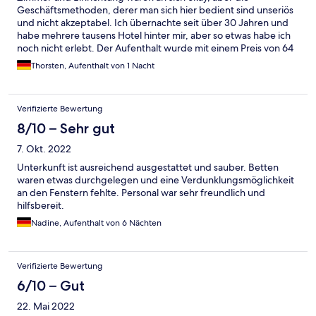
Geschäftsmethoden, derer man sich hier bedient sind unseriös
und nicht akzeptabel. Ich übernachte seit über 30 Jahren und
habe mehrere tausens Hotel hinter mir, aber so etwas habe ich
noch nicht erlebt. Der Aufenthalt wurde mit einem Preis von 64
€ gebucht - daran bemessen, dass ich der einzige Gast war,
Thorsten, Aufenthalt von 1 Nacht
schon ein stolzer Preis. Beim Auschecken am Morgen betrug
dann der Preis aber auf einmal 76,50 € - es wurde noch eine
Bettwäschegebühr und eine Parkplatzgebühr addiert - das soll
Verifizierte Bewertung
wohl auch irgendwo in der Buchungsbestätigung geschrieben
worden sein (die ist 5 Seiten lang - vermutlich irgendwo im
8/10 – Sehr gut
Kleingedruckten). Es hieß dann, das macht Expedia immer so -
7. Okt. 2022
glatt gelogen - ich habe über 1.000 Expedia-Buchungen hinter
mir - das hat Expedia noch nie so gemacht. Für den jetzigen
Unterkunft ist ausreichend ausgestattet und sauber. Betten
Preis hätte ich auch fürstlich im Dorint auf Usedom übernachten
waren etwas durchgelegen und eine Verdunklungsmöglichkeit
können. Kunden irre zu führen hat sich noch nie ausgezahlt -
an den Fenstern fehlte. Personal war sehr freundlich und
warum schreibt man nicht von vornherein in das Angebot, was
hilfsbereit.
der Aufenthalt kostet - für den Kunden zählt doch nur der
Nadine, Aufenthalt von 6 Nächten
Endpreis. Vielleicht gibt es dann demnächst noch die
Frischluftgebühr, die Strandgebühr, Wasser- und
Strompauschale usw.. Ich bin echt stinking und werde zum
einen hier nie wieder buchen und zum anderen dafür sorgen,
Verifizierte Bewertung
dass auch niemand anderes aus unserer bundesweiten
6/10 – Gut
Außendienststruktur hier buchen wird. Ich wünsche weiterhin
"gute" Geschäfte - nur nicht mehr mit mir.
22. Mai 2022