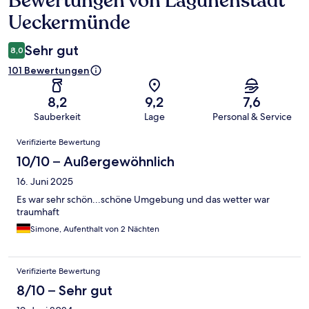
Bewertungen von Lagunenstadt
Ueckermünde
Sehr gut
8,0
101 Bewertungen
8,2
9,2
7,6
Sauberkeit
Lage
Personal & Service
Bewertungen
Verifizierte Bewertung
10/10 – Außergewöhnlich
16. Juni 2025
Es war sehr schön...schöne Umgebung und das wetter war
traumhaft
Simone, Aufenthalt von 2 Nächten
Verifizierte Bewertung
8/10 – Sehr gut