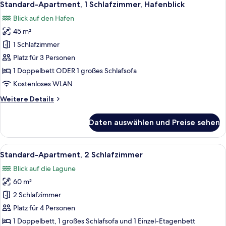
10
Schlafzimmer
Standard-Apartment, 1 Schlafzimmer, Hafenblick
Fotos
Blick auf den Hafen
für
45 m²
Standard-
Apartment,
1 Schlafzimmer
1
Platz für 3 Personen
Schlafzimmer,
1 Doppelbett ODER 1 großes Schlafsofa
Hafenblick
Kostenloses WLAN
anzeigen
Weitere
Weitere Details
Details
für
Daten auswählen und Preise sehen
Standard-
Apartment,
1
Alle
Ein modernes Schlafzimmer mit einem g
7
Schlafzimmer,
Standard-Apartment, 2 Schlafzimmer
Fotos
Hafenblick
Blick auf die Lagune
für
60 m²
Standard-
Apartment,
2 Schlafzimmer
2 Schlafzimmer
Platz für 4 Personen
anzeigen
1 Doppelbett, 1 großes Schlafsofa und 1 Einzel-Etagenbett