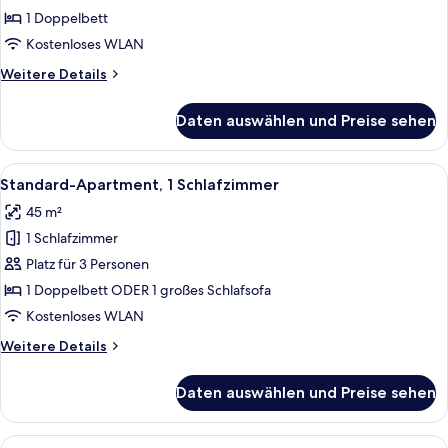
Doppelbett,
1 Doppelbett
Hafenblick
Kostenloses WLAN
anzeigen
Weitere
Weitere Details
Details
für
Daten auswählen und Preise sehen
Studio,
1
Doppelbett,
Alle
Ein Hotelzimmer mit einem Bett, eine
6
Hafenblick
Standard-Apartment, 1 Schlafzimmer
Fotos
45 m²
für
1 Schlafzimmer
Standard-
Apartment,
Platz für 3 Personen
1
1 Doppelbett ODER 1 großes Schlafsofa
Schlafzimmer
Kostenloses WLAN
anzeigen
Weitere
Weitere Details
Details
für
Daten auswählen und Preise sehen
Standard-
Apartment,
1
Alle
Ein Schlafzimmer mit Bett, Nachttisch