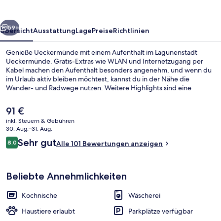
rück
Weiter
59+
Übersicht
Ausstattung
Lage
Preise
Richtlinien
Genieße Ueckermünde mit einem Aufenthalt im Lagunenstadt
Ueckermünde. Gratis-Extras wie WLAN und Internetzugang per
Kabel machen den Aufenthalt besonders angenehm, und wenn du
im Urlaub aktiv bleiben möchtest, kannst du in der Nähe die
Wander- und Radwege nutzen. Weitere Highlights sind eine
Terrasse und ein Garten. Darüber hinaus haben die Apartments
Kochnischen und Kühlschrank.
Der
91 €
aktuelle
inkl. Steuern & Gebühren
Preis
30. Aug.–31. Aug.
Fassade der Unterkunft – Abend/Nac
beträgt
Bewertungen
Sehr gut
8,0
Alle 101 Bewertungen anzeigen
91 €.
8,0 von 10.
Beliebte Annehmlichkeiten
Kochnische
Wäscherei
Haustiere erlaubt
Parkplätze verfügbar