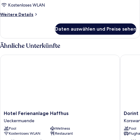
Kostenloses WLAN
Weitere
Weitere Details
Details
für
Daten auswählen und Preise sehen
Standard-
Apartment,
2 Schlafzimmer
Ähnliche Unterkünfte
Hotel Ferienanlage Haffhus
Dorint R
Hotel
Dorint
Hotel Ferienanlage Haffhus
Dorint
Ferienanlage
Resort
Ueckermuende
Korswa
Haffhus
Baltic
Pool
Wellness
Pool
Ueckermuende
Hills
Kostenloses WLAN
Restaurant
Flugha
Usedom