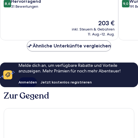
Korswan
8.6
9.0
Hervorragend
Wun
8,6
9,0
von
von
31 Bewertungen
191 
10,
10,
Hervorragend,
Wunder
Der
203 €
31
191
Preis
Bewertungen
Bewert
inkl. Steuern & Gebühren
beträgt
11. Aug.–12. Aug.
203 €
Ähnliche Unterkünfte vergleichen
Melde dich an, um verfügbare Rabatte und Vorteile
anzuzeigen. Mehr Prämien für noch mehr Abenteuer!
Anmelden
Jetzt kostenlos registrieren
Zur Gegend