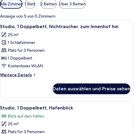
Verfügbare
Alle Zimmer
1 Bett
2 Betten
Über 3 Betten
Filter
für
Anzeige von 5 von 5 Zimmern
Zimmer
Alle
Ein kleines Zimmer mit einer Küchenzei
6
Studio, 1 Doppelbett, Nichtraucher, zum Innenhof hin
Fotos
25 m²
für
1 Schlafzimmer
Studio,
1
Platz für 3 Personen
Doppelbett,
1 Doppelbett
Nichtraucher,
Kostenloses WLAN
zum
Weitere
Weitere Details
Innenhof
Details
hin
für
Daten auswählen und Preise sehen
Studio,
anzeigen
1
Doppelbett,
Alle
Ein modernes Hotelzimmer mit Bett, Na
7
Nichtraucher,
Studio, 1 Doppelbett, Hafenblick
Fotos
zum
Blick auf den Hafen
Innenhof
für
hin
25 m²
Studio,
1
Platz für 3 Personen