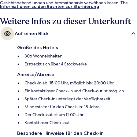
Gesichtsbehandlungen und Aromatherapie verwöhnen lassen. The
Informationen zu den Rechten zur Stornierung
Mangrove, eins von 6 Restaurants, serviert internationale Küche und ist
zum Frühstück geöffnet. Weitere Highlights sind 2 Bars/Lounges, eine
Weitere Infos zu dieser Unterkunft
Poolbar und Fitnessmöglichkeiten.
Auf einen Blick
Größe des Hotels
306 Wohneinheiten
Erstreckt sich über 4 Stockwerke
Anreise/Abreise
Check-in ab: 15:00 Uhr, möglich bis: 20:00 Uhr
Ein kontaktloser Check-in und Check-out ist möglich
Später Check-in unterliegt der Verfügbarkeit
Mindestalter für den Check-in: 18 Jahre
Der Check-out ist um 11:00 Uhr
Kontaktloser Check-out
Besondere Hinweise für den Check-in