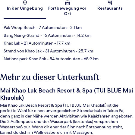
In der Umgebung
Fortbewegung vor
Restaurants
Ort
Pak Weep Beach
- 7 Autominuten
- 3.1 km
BangNiang-Strand
- 16 Autominuten
- 14.2 km
Khao Lak
- 21 Autominuten
- 17.7 km
Strand von Khao Lak
- 31 Autominuten
- 25.7 km
Nationalpark Khao Sok
- 54 Autominuten
- 65.9 km
Mehr zu dieser Unterkunft
Mai Khao Lak Beach Resort & Spa (TUI BLUE Mai
Khaolak)
Mai Khao Lak Beach Resort & Spa (TUI BLUE Mai Khaolak) ist die
perfekte Wahl für einen unvergesslichen Strandurlaub in Takua Pa,
denn ganz in der Nähe werden Aktivitäten wie Kajakfahren angeboten.
Die 3 Außenpools und der Wasserpark (kostenlos) versprechen
Wasserspaß pur. Wenn dir eher der Sinn nach Entspannung steht,
kannst du dich im Wellnessbereich mit Massagen,