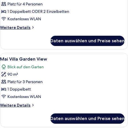
Platz für 4 Personen
Deluxe
Suite
1 Doppelbett ODER 2 Einzelbetten
with
Kostenloses WLAN
Pool
Weitere
Weitere Details
Access
Details
Room
für
Daten auswählen und Preise sehen
Deluxe
anzeigen
Suite
with
Alle
Ein modernes Hotelzimmer mit gewölbt
6
Pool
Mai Villa Garden View
Fotos
Access
Blick auf den Garten
Room
für
90 m²
Mai
Villa
Platz für 3 Personen
Garden
1 Doppelbett
View
Kostenloses WLAN
anzeigen
Weitere
Weitere Details
Details
für
Daten auswählen und Preise sehen
Mai
Villa