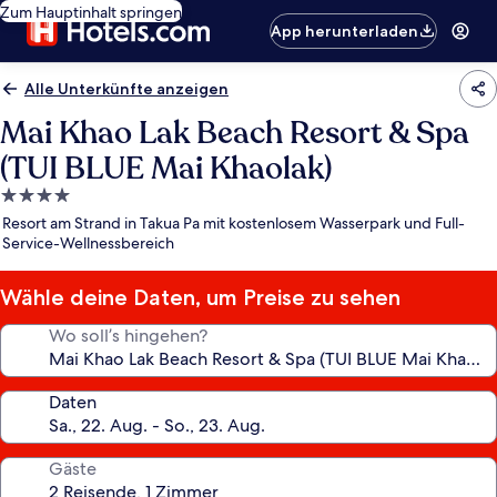
Zum Hauptinhalt springen
App herunterladen
Alle Unterkünfte anzeigen
Mai Khao Lak Beach Resort & Spa
(TUI BLUE Mai Khaolak)
4.0-
Sterne-
Resort am Strand in Takua Pa mit kostenlosem Wasserpark und Full-
Unterkunft
Service-Wellnessbereich
Wähle deine Daten, um Preise zu sehen
Wo soll’s hingehen?
Daten
Gäste