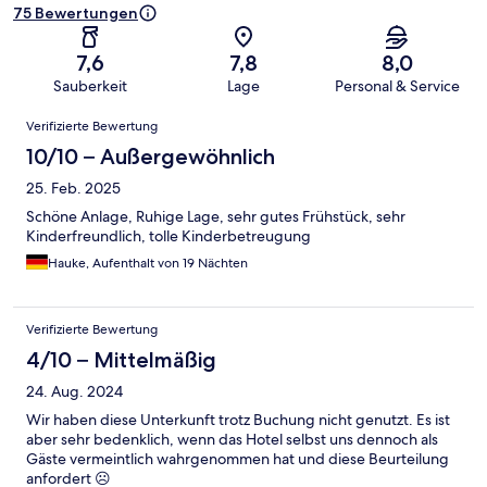
75 Bewertungen
7,6
7,8
8,0
Sauberkeit
Lage
Personal & Service
Bewertungen
Verifizierte Bewertung
10/10 – Außergewöhnlich
25. Feb. 2025
Schöne Anlage, Ruhige Lage, sehr gutes Frühstück, sehr
Kinderfreundlich, tolle Kinderbetreugung
Hauke, Aufenthalt von 19 Nächten
Verifizierte Bewertung
4/10 – Mittelmäßig
24. Aug. 2024
Wir haben diese Unterkunft trotz Buchung nicht genutzt. Es ist
aber sehr bedenklich, wenn das Hotel selbst uns dennoch als
Gäste vermeintlich wahrgenommen hat und diese Beurteilung
anfordert ☹️