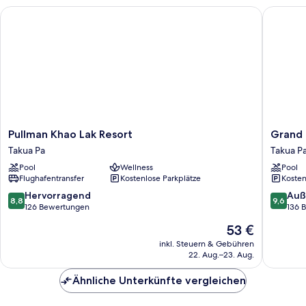
Pullman Khao Lak Resort
Grand M
Pullman
Grand
Pullman Khao Lak Resort
Grand 
Khao
Mercur
Takua Pa
Takua P
Lak
Khao
Pool
Wellness
Pool
Resort
Lak
Flughafentransfer
Kostenlose Parkplätze
Kosten
Takua
Bangsak
Pa
Takua
8.8
9.6
Hervorragend
Auß
8,8
9,6
Pa
von
von
126 Bewertungen
136 
10,
10,
Der
53 €
Hervorragend,
Außerge
Preis
126
136
inkl. Steuern & Gebühren
beträgt
22. Aug.–23. Aug.
Bewertungen
Bewert
53 €
Ähnliche Unterkünfte vergleichen