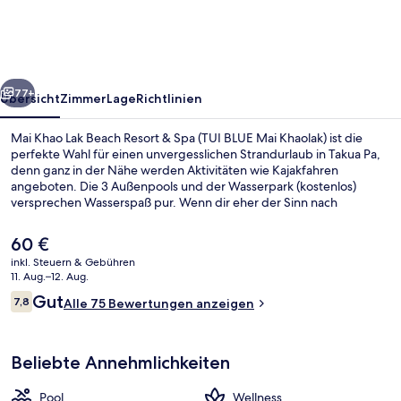
Beach
Resort
&
rück
Weiter
Spa
77+
Übersicht
Zimmer
Lage
Richtlinien
(TUI
Mai Khao Lak Beach Resort & Spa (TUI BLUE Mai Khaolak) ist die
BLUE
perfekte Wahl für einen unvergesslichen Strandurlaub in Takua Pa,
denn ganz in der Nähe werden Aktivitäten wie Kajakfahren
Mai
angeboten. Die 3 Außenpools und der Wasserpark (kostenlos)
Khaolak)
versprechen Wasserspaß pur. Wenn dir eher der Sinn nach
Entspannung steht, kannst du dich im Wellnessbereich mit
Massagen, Gesichtsbehandlungen und Aromatherapie verwöhnen
Der
60 €
lassen. The Mangrove, eins von 6 Restaurants, serviert
aktuelle
inkl. Steuern & Gebühren
internationale Küche und ist zum Frühstück geöffnet. Weitere
Preis
11. Aug.–12. Aug.
Highlights sind 2 Bars/Lounges, eine Poolbar und
3 Außenpools, Sonnenschirme, Lieges
beträgt
Bewertungen
Fitnessmöglichkeiten.
Gut
7,8
Alle 75 Bewertungen anzeigen
60 €.
7,8 von 10.
Beliebte Annehmlichkeiten
Pool
Wellness