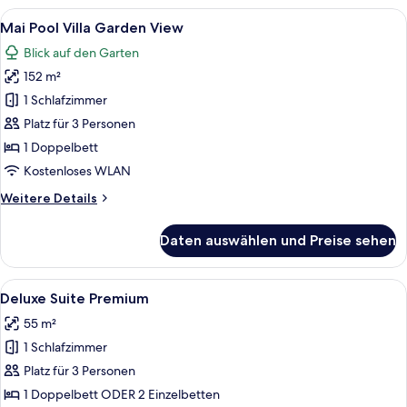
Garden
Alle
Ein modernes Hotelzimmer mit gewölbte
6
View
Mai Pool Villa Garden View
Fotos
Blick auf den Garten
für
152 m²
Mai
Pool
1 Schlafzimmer
Villa
Platz für 3 Personen
Garden
1 Doppelbett
View
Kostenloses WLAN
anzeigen
Weitere
Weitere Details
Details
für
Daten auswählen und Preise sehen
Mai
Pool
Villa
Alle
Ein Hotelzimmer mit einem großen Bet
9
Garden
Deluxe Suite Premium
Fotos
View
55 m²
für
1 Schlafzimmer
Deluxe
Suite
Platz für 3 Personen
Premium
1 Doppelbett ODER 2 Einzelbetten