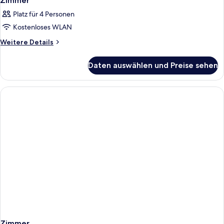
Zimmer
Platz für 4 Personen
Kostenloses WLAN
Weitere
Weitere Details
Details
für
Daten auswählen und Preise sehen
Zimmer
Zimmer