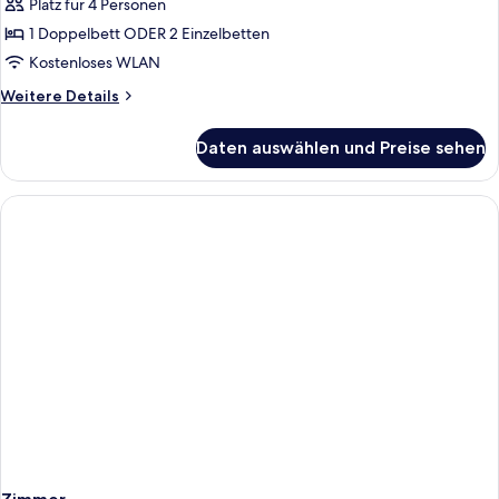
Platz für 4 Personen
Deluxe
Suite
1 Doppelbett ODER 2 Einzelbetten
Pool
Kostenloses WLAN
Access
Weitere
Weitere Details
with
Details
Jacuzzi
für
Daten auswählen und Preise sehen
Deluxe
anzeigen
Suite
Pool
Access
with
Jacuzzi