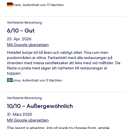
Frank, Aufenthalt von 17 Nächten
Verifizierte Bewertung
6/10 – Gut
23. Apr. 2026
Mit Google übersetzen
Hotellet börjar bli till åren och väldigt slitet. Fina rum men
poolområden är slitna. Fantastiskt med alla restauranger på
stranden med massa sandleksaker att leka med vid måltider. De
flesta vi prata med säger att närheten till restauranger är
toppen.
Linus, Aufenthalt von 5 Nächten
Verifizierte Bewertung
10/10 – Außergewöhnlich
31. März 2025
Mit Google übersetzen
The resort is amazing, lots of pools to choose from, ample