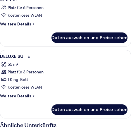
Platz für 6 Personen
Kostenloses WLAN
Weitere
Weitere Details
Details
für
Daten auswählen und Preise sehen
Zimmer
Alle
Zimmersafe, Schreibtisch, kostenlose
6
DELUXE SUITE
Fotos
55 m²
für
Platz für 3 Personen
DELUXE
SUITE
1 King-Bett
anzeigen
Kostenloses WLAN
Weitere
Weitere Details
Details
für
Daten auswählen und Preise sehen
DELUXE
SUITE
Ähnliche Unterkünfte