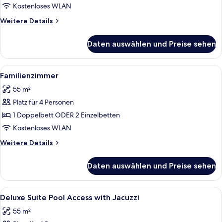
anzeigen
Kostenloses WLAN
Weitere
Weitere Details
Details
für
Daten auswählen und Preise sehen
Deluxe
Suite
Premium
Alle
Ein modernes Hotelzimmer mit einer C
8
Familienzimmer
Fotos
55 m²
für
Platz für 4 Personen
Familienzimmer
anzeigen
1 Doppelbett ODER 2 Einzelbetten
Kostenloses WLAN
Weitere
Weitere Details
Details
für
Daten auswählen und Preise sehen
Familienzimmer
Alle
Ein modernes Hotel mit Poolbereich, 
9
Deluxe Suite Pool Access with Jacuzzi
Fotos
55 m²
für