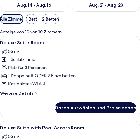
Aug. 14 - Aug. 16
Aug. 21 - Aug. 23
Verfügbare
Alle Zimmer
1 Bett
2 Betten
Filter
für
Anzeige von 10 von 10 Zimmern
Zimmer
Alle
Ein Balkon mit einem blauen Sofa, ein
6
Deluxe Suite Room
Fotos
55 m²
für
1 Schlafzimmer
Deluxe
Suite
Platz für 3 Personen
Room
1 Doppelbett ODER 2 Einzelbetten
anzeigen
Kostenloses WLAN
Weitere
Weitere Details
Details
für
Daten auswählen und Preise sehen
Deluxe
Suite
Room
Alle
Ein Hotelzimmer mit zwei Betten, ein
6
Deluxe Suite with Pool Access Room
Fotos
55 m²
für