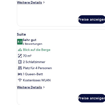
Weitere
Weitere Details
Details
für
Economy-
Doppelzimmer
Preise anzeige
Alle
Ein gemütliches Blockhaussinn
4
Suite
Fotos
Sehr gut
für
8,0
8,0 von 10
(2
2 Bewertungen
Suite
Bewertungen)
Blick auf die Berge
anzeigen
70 m²
2 Schlafzimmer
Platz für 4 Personen
1 Queen-Bett
Kostenloses WLAN
Weitere
Weitere Details
Details
für
Preise anzeige
Suite