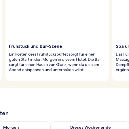
Frühstück und Bar-Szene
Spa u
Ein kostenloses Frühstücksbuffet sorgt für einen
Das Ful
guten Start in den Morgen in diesem Hotel. Die Bar
Massag
sorgt für einen Hauch von Glanz, wenn du dich am
Dampfb
Abend entspannen und unterhalten willst.
ergänz
aten
 - Aug. 9.
 Verfügbarkeit für morgen, Aug. 9 - Aug. 10.
Überprüfe die Verfügbarkeit für dies
Morgen
Dieses Wochenende