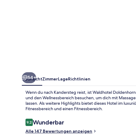
54+
Übersicht
Zimmer
Lage
Richtlinien
Wenn du nach Kandersteg reist, ist Waldhotel Doldenhorn
und den Wellnessbereich besuchen, um dich mit Massage
lassen. Als weitere Highlights bietet dieses Hotel im luxu
Fitnessbereich und einen Fitnessbereich.
Bewertungen
Wunderbar
9,2
9,2 von 10.
Alle 147 Bewertungen anzeigen