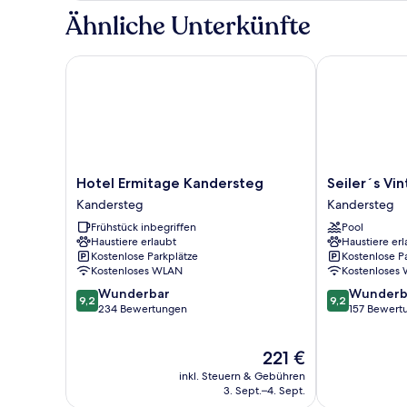
Ähnliche Unterkünfte
Hotel Ermitage Kandersteg
Seiler´s Vint
Hotel
Seiler
Hotel Ermitage Kandersteg
Seiler´s Vi
Ermitage
´s
Kandersteg
Kandersteg
Kandersteg
Vintage
Frühstück inbegriffen
Pool
Kandersteg
Hotel
Haustiere erlaubt
Haustiere erl
&
Kostenlose Parkplätze
Kostenlose P
Spa
Kostenloses WLAN
Kostenloses
Kandersteg
9.2
9.2
Wunderbar
Wunderb
9,2
9,2
von
von
234 Bewertungen
157 Bewert
10,
10,
Wunderbar,
Wunderbar,
Der
221 €
234
157
Preis
Bewertungen
Bewertungen
inkl. Steuern & Gebühren
beträgt
3. Sept.–4. Sept.
221 €