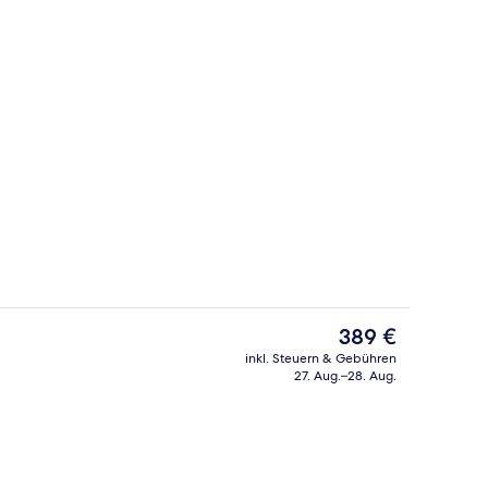
dlungen, Ganzkörperwickelbehandlung, Körperpeelings
Außenbereich
Der
389 €
aktuelle
inkl. Steuern & Gebühren
Preis
27. Aug.–28. Aug.
dlungen, Ganzkörperwickelbehandlung, Körperpeelings
Speisen im Freien
beträgt
389 €.