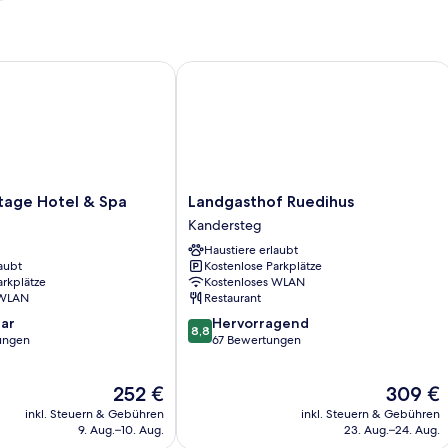
age Hotel & Spa
Landgasthof Ruedihus
Landgasthof
ntage Hotel & Spa
Landgasthof Ruedihus
Ruedihus
Kandersteg
Kandersteg
Haustiere erlaubt
aubt
Kostenlose Parkplätze
arkplätze
Kostenloses WLAN
 WLAN
Restaurant
8.8
ar
Hervorragend
8,8
von
ungen
67 Bewertungen
10,
Hervorragend,
Der
Der
252 €
309 €
67
Preis
Preis
Bewertungen
inkl. Steuern & Gebühren
inkl. Steuern & Gebühren
beträgt
beträgt
9. Aug.–10. Aug.
23. Aug.–24. Aug.
252 €
309 €