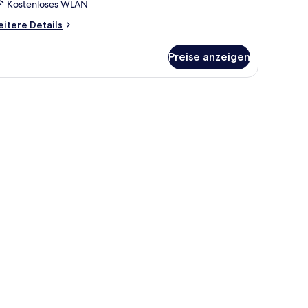
Kostenloses WLAN
itere
itere Details
tails
r
Preise anzeigen
nior-
ite