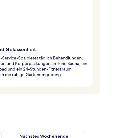
nd Gelassenheit
l-Service-Spa bietet täglich Behandlungen,
en und Körperpackungen an. Eine Sauna, ein
ad und ein 24-Stunden-Fitnessraum
en die ruhige Gartenumgebung.
es Wochenende, Aug. 14 - Aug. 16.
Überprüfe die Verfügbarkeit für nächstes Wochenende, Aug. 2
Nächstes Wochenende