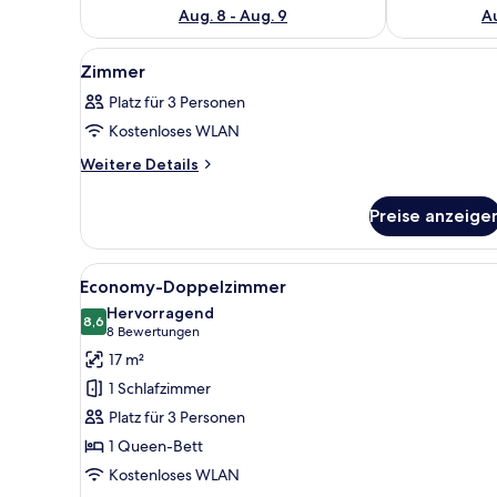
Aug. 8 - Aug. 9
Au
Alle
Ein Zimmer in einer Holzhütte 
4
Zimmer
Fotos
Platz für 3 Personen
für
Kostenloses WLAN
Zimmer
anzeigen
Weitere
Weitere Details
Details
für
Preise anzeige
Zimmer
Alle
Ein Zimmer in einer Holzhütte 
4
Economy-Doppelzimmer
Fotos
Hervorragend
für
8,6
8,6 von 10
(8
8 Bewertungen
Economy-
Bewertungen)
17 m²
Doppelzimmer
1 Schlafzimmer
anzeigen
Platz für 3 Personen
1 Queen-Bett
Kostenloses WLAN