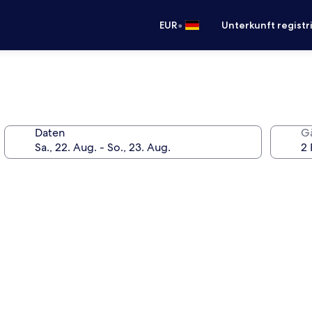
•
EUR
Unterkunft registr
Daten
G