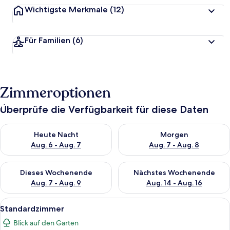
Wichtigste Merkmale
(12)
Für Familien
(6)
Zimmeroptionen
Überprüfe die Verfügbarkeit für diese Daten
Überprüfe die Verfügbarkeit für heute Nacht, Aug. 6 - Aug. 7.
Überprüfe die Verfügbarkeit f
Heute Nacht
Morgen
Aug. 6 - Aug. 7
Aug. 7 - Aug. 8
Überprüfe die Verfügbarkeit für dieses Wochenende, Aug. 7 - 
Überprüfe die Verfügbarkeit f
Dieses Wochenende
Nächstes Wochenende
Aug. 7 - Aug. 9
Aug. 14 - Aug. 16
Alle
Ein Himmelsbett mit Baldachin, blauer
14
Standardzimmer
Fotos
Blick auf den Garten
für