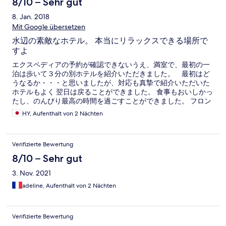
8/10 – Sehr gut
8. Jan. 2018
Mit Google übersetzen
水辺の素敵なホテル。 本当にリラックスできる場所で
すよ
エクスペディアの予約が確認できないうえ、満室で、最初の一
泊は歩いて３分の別ホテルを紹介いただきました。 最初はど
うなるか・・・と思いましたが、対応も真摯で紹介いただいた
ホテルもよく 翌日は戻ることができました。 食事もおいしかっ
たし、のんびり最高の時間を過ごすことができました。 フロン
トのマネージャさんは英語もOKでありがたかったです。
HY, Aufenthalt von 2 Nächten
Verifizierte Bewertung
8/10 – Sehr gut
3. Nov. 2021
adeline, Aufenthalt von 2 Nächten
Verifizierte Bewertung