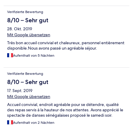
sabbia fino al villaggio : si mangia meglio e a prezzi più
bassi.Devo comunque dire che i bungalow “titolari” sono carini e
Verifizierte Bewertung
il posto suggestivo,con anche una piccola piscina
8/10 – Sehr gut
28. Okt. 2019
Mit Google übersetzen
Très bon accueil convivial et chaleureux, personnel entièrement
disponible.Nous avons passé un agréable séjour.
Aufenthalt von 5 Nächten
Verifizierte Bewertung
8/10 – Sehr gut
17. Sept. 2019
Mit Google übersetzen
Accueil convivial, endroit agréable pour se détendre, qualité
des repas servis à la hauteur de nos attentes. Avons apprécié le
spectacle de danses sénégalaises proposé le samedi soir.
Aufenthalt von 2 Nächten