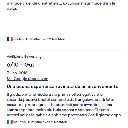
manque cruel de d’entretien … Excursion magnifique dans le
delta.
jocelyn, Aufenthalt von 2 Nächten
Verifizierte Bewertung
6/10 – Gut
7. Jan. 2018
Mit Google übersetzen
Una buona esperienza rovinata da un inconveniente
Il giudizio e’ Una media tra la prima notte,negativa,e la
seconda,positiva.L’hotel,composto da bungalow, era di fatto
esaurito.Il proprietario ci ha sistemati,senza avvertirci,in una
stanza separata,molto più buia,sporca e spartana.Ci siamo
accorti noi della gabala e abbiamo protestato.Cosi il giorno dopo
ci ha spostati.anche la cena niente di che: hanno fatto bruciare il
Maurizio, Aufenthalt von 2 Nächten
pesce e il dolce....lasciamo stare.Meglio fare i 500 metri nella