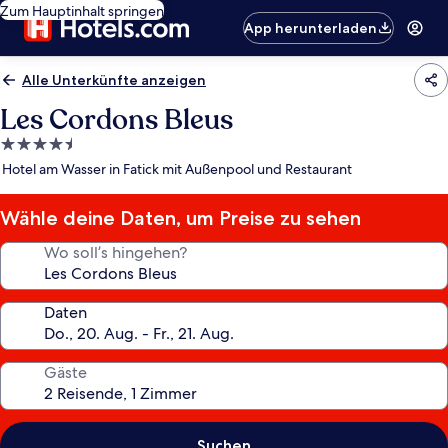
Zum Hauptinhalt springen
App herunterladen
Alle Unterkünfte anzeigen
Les Cordons Bleus
4.5-
Sterne-
Hotel am Wasser in Fatick mit Außenpool und Restaurant
Unterkunft
Wähle deine Daten, um Preise zu sehen
Wo soll’s hingehen?
Daten
Gäste
Suchen