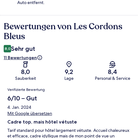
Auto entfernt.
Bewertungen von Les Cordons
Bewertungen
Bleus
Sehr gut
8,0
11 Bewertungen
8,0
9,2
8,4
Sauberkeit
Lage
Personal & Service
Bewertungen
Verifizierte Bewertung
6/10 – Gut
4. Jan. 2024
Mit Google übersetzen
Cadre top, mais hôtel vétuste
Tarif standard pour hôtel largement vétuste. Accueil chaleureux
et efficace, cadre idyllique mais de mon point de vue un