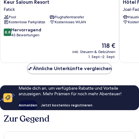
Keur
Hôtel
Keur Saloum Resort
Hôtel F
Saloum
Finio
Fatick
Joal-Fad
Resort
Joal-
Pool
Flughafentransfer
Hausti
Fatick
Fadiout
Kostenlose Parkplätze
Kostenloses WLAN
Koste
8.8
Hervorragend
8,8
von
43 Bewertungen
10,
Der
118 €
Hervorragend,
Preis
43
inkl. Steuern & Gebühren
beträgt
1. Sept.–2. Sept.
Bewertungen
118 €
Ähnliche Unterkünfte vergleichen
Melde dich an, um verfügbare Rabatte und Vorteile
anzuzeigen. Mehr Prämien für noch mehr Abenteuer!
Anmelden
Jetzt kostenlos registrieren
Zur Gegend