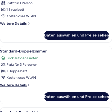
Platz für 1 Person
Standardzimmer
anzeigen
1 Einzelbett
Kostenloses WLAN
Weitere
Weitere Details
Details
für
Daten auswählen und Preise sehen
Standardzimmer
Alle
Ein Himmelbett mit roter und weißer 
31
Standard-Doppelzimmer
Fotos
Blick auf den Garten
für
Platz für 3 Personen
Standard-
Doppelzimmer
1 Doppelbett
anzeigen
Kostenloses WLAN
Weitere
Weitere Details
Details
für
Daten auswählen und Preise sehen
Standard-
Doppelzimmer
Alle
Ein Himmelbett mit Baldachin, zwei E
37