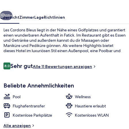
rück
Weiter
105+
Übersicht
Zimmer
Lage
Richtlinien
Les Cordons Bleus liegt in der Nähe eines Golfplatzes und garantiert
einen wunderbaren Aufenthalt in Fatick. Im Restaurant gibt es Essen
und Getränke und außerdem kannst du dir Massagen oder
Maniküre und Pediküre gönnen. Als weitere Highlights bietet
dieses Hotel im luxuriösen Stil einen Außenpool, eine Poolbar und
ein Kinderbecken.
Bewertungen
Sehr gut
8,0
Alle 11 Bewertungen anzeigen
8,0 von 10.
Außenpool, Sonnenschirme, Liegestüh
Beliebte Annehmlichkeiten
Pool
Wellness
Flughafentransfer
Haustiere erlaubt
Kostenlose Parkplätze
Kostenloses WLAN
Alle anzeigen