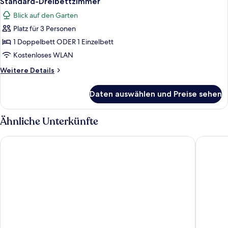
Standard-Dreibettzimmer
Fotos
Blick auf den Garten
für
Platz für 3 Personen
Standard-
Dreibettzimmer
1 Doppelbett ODER 1 Einzelbett
anzeigen
Kostenloses WLAN
Weitere
Weitere Details
Details
für
Daten auswählen und Preise sehen
Standard-
Dreibettzimmer
Ähnliche Unterkünfte
Keur Saloum Resort
Hôtel Fi