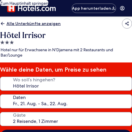
Zum Hauptinhalt springen
App herunterladen
Alle Unterkünfte anzeigen
Hôtel Irrisor
3.0-
Sterne-
Hotel nur für Erwachsene in N'Djamena mit 2 Restaurants und
Unterkunft
Bar/Lounge
Wähle deine Daten, um Preise zu sehen
Wo soll’s hingehen?
Daten
Gäste