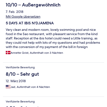
10/10 – Außergewöhnlich
7. Feb. 2018
Mit Google übersetzen
5 DAYS AT IBIS N'DJAMENA
Very clean and modern room, lovely swimming pool and nice
food in the Sao restaurant, with pleasant service from the kind
staff. Reception at the ibis hotel could need a Little training, as
they could not help with lots of my questions and had problems
with the conversion of my payment of the bill in foreign
currency. I had to calculate this on their calculator to get it right
Annette Qvist, Aufenthalt von 3 Nächten
!! Furthermore wifi is virtually not working at all, don't know if this
is hotel or infrastructure in Tchad. but all in all a very nice stay.
Verifizierte Bewertung
8/10 – Sehr gut
12. März 2018
Jad, Aufenthalt von 4 Nächten
Verifizierte Bewertung