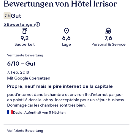
Bewertungen von Hôtel Irrisor
Bewertungen
Gut
7,6
5 Bewertungen
9,2
6,6
7,6
Sauberkeit
Lage
Personal & Service
Bewertungen
Verifizierte Bewertung
6/10 – Gut
7. Feb. 2018
Mit Google übersetzen
Propre, neuf mais le pire internet de la capitale
pas d'internet dans la chambre et environ 1h d'internet par jour
en pointillé dans le lobby. Inacceptable pour un séjour business.
Dommage car les chambres sont très bien.
David, Aufenthalt von 5 Nächten
Verifizierte Bewertung