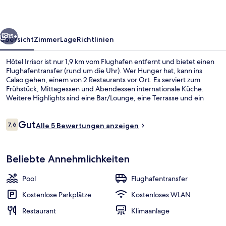
rück
Weiter
15+
Übersicht
Zimmer
Lage
Richtlinien
Hôtel Irrisor ist nur 1,9 km vom Flughafen entfernt und bietet einen
Flughafentransfer (rund um die Uhr). Wer Hunger hat, kann ins
Calao gehen, einem von 2 Restaurants vor Ort. Es serviert zum
Frühstück, Mittagessen und Abendessen internationale Küche.
Weitere Highlights sind eine Bar/Lounge, eine Terrasse und ein
Garten.
Bewertungen
Gut
7,6
Alle 5 Bewertungen anzeigen
7,6 von 10.
Bar (in der Unterkunft)
Beliebte Annehmlichkeiten
Pool
Flughafentransfer
Kostenlose Parkplätze
Kostenloses WLAN
Restaurant
Klimaanlage