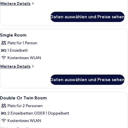
with
Weitere
Weitere Details
Child
Details
für
anzeigen
Daten auswählen und Preise sehen
Twin
Room
with
Alle
Daunenbettdecken, Schreibtisch, Ve
2
Child
Single Room
Fotos
Platz für 1 Person
für
1 Einzelbett
Single
Room
Kostenloses WLAN
anzeigen
Weitere
Weitere Details
Details
für
Daten auswählen und Preise sehen
Single
Room
Alle
Ein Hotelzimmer mit zwei Betten, eine
3
Double Or Twin Room
Fotos
Platz für 2 Personen
für
2 Einzelbetten ODER 1 Doppelbett
Double
Or
Kostenloses WLAN
Twin