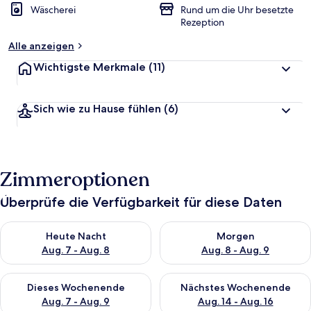
Wäscherei
Rund um die Uhr besetzte
e
Rezeption
t
Alle anzeigen
Wichtigste Merkmale
(11)
Sich wie zu Hause fühlen
(6)
Zimmeroptionen
Überprüfe die Verfügbarkeit für diese Daten
Überprüfe die Verfügbarkeit für heute Nacht, Aug. 7 - Aug. 8.
Überprüfe die Verfügbarkeit f
Heute Nacht
Morgen
Aug. 7 - Aug. 8
Aug. 8 - Aug. 9
Überprüfe die Verfügbarkeit für dieses Wochenende, Aug. 7 - 
Überprüfe die Verfügbarkeit f
Dieses Wochenende
Nächstes Wochenende
Aug. 7 - Aug. 9
Aug. 14 - Aug. 16