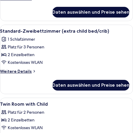
Details
für
Daten auswählen und Preise sehen
Dreibettzimmer
Alle
Ein Hotelzimmer mit zwei Betten, eine
1
Standard-Zweibettzimmer (extra child bed/crib)
Fotos
1 Schlafzimmer
für
Platz für 3 Personen
Standard-
Zweibettzimmer
2 Einzelbetten
(extra
Kostenloses WLAN
child
Weitere
Weitere Details
bed/crib)
Details
anzeigen
für
Daten auswählen und Preise sehen
Standard-
Zweibettzimmer
(extra
Alle
Daunenbettdecken, Schreibtisch, Ve
1
child
Twin Room with Child
Fotos
bed/crib)
Platz für 2 Personen
für
2 Einzelbetten
Twin
Room
Kostenloses WLAN