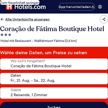
Zum Hauptinhalt springen
App herunterladen
Alle Unterkünfte anzeigen
Coração de Fátima Boutique Hotel
3.0-
Sterne-
Hotel mit Restaurant - Wallfahrtsort Fátima (0,6 km)
Unterkunft
Wähle deine Daten, um Preise zu sehen
Wo soll’s hingehen?
Daten
Gäste
Suchen