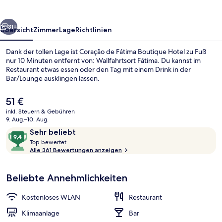
Hotel
rück
Weiter
31+
Übersicht
Zimmer
Lage
Richtlinien
Dank der tollen Lage ist Coração de Fátima Boutique Hotel zu Fuß
nur 10 Minuten entfernt von: Wallfahrtsort Fátima. Du kannst im
Restaurant etwas essen oder den Tag mit einem Drink in der
Bar/Lounge ausklingen lassen.
Der
51 €
aktuelle
inkl. Steuern & Gebühren
Preis
9. Aug.–10. Aug.
beträgt
Bewertungen
9,4
Sehr beliebt
Eingangsbereich
51 €.
T
von
Top bewertet
o
Alle 361 Bewertungen anzeigen
10,
p
Sehr
beliebt
Beliebte Annehmlichkeiten
b
e
w
Kostenloses WLAN
Restaurant
e
r
Klimaanlage
Bar
t