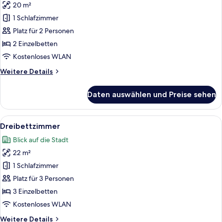
20 m²
Standard-
Zweibettzimmer
1 Schlafzimmer
anzeigen
Platz für 2 Personen
2 Einzelbetten
Kostenloses WLAN
Weitere
Weitere Details
Details
für
Daten auswählen und Preise sehen
Standard-
Zweibettzimmer
Alle
Ein Hotelzimmer mit zwei Betten, eine
7
Dreibettzimmer
Fotos
Blick auf die Stadt
für
22 m²
Dreibettzimmer
anzeigen
1 Schlafzimmer
Platz für 3 Personen
3 Einzelbetten
Kostenloses WLAN
Weitere
Weitere Details