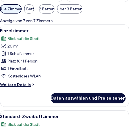
Verfügbare
Alle Zimmer
1 Bett
2 Betten
Über 3 Betten
Filter
für
Anzeige von 7 von 7 Zimmern
Zimmer
Alle
Ein Hotelzimmer mit zwei Betten, eine
5
Einzelzimmer
Fotos
Blick auf die Stadt
für
20 m²
Einzelzimmer
anzeigen
1 Schlafzimmer
Platz für 1 Person
1 Einzelbett
Kostenloses WLAN
Weitere
Weitere Details
Details
für
Daten auswählen und Preise sehen
Einzelzimmer
Alle
Ein Hotelzimmer mit zwei Betten, eine
6
Standard-Zweibettzimmer
Fotos
Blick auf die Stadt
für