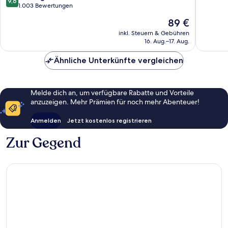
9,6
von
1.003 Bewertungen
Wunder
10,
209
Der
89 €
Außergewöhnlich,
Bewert
Preis
1.003
inkl. Steuern & Gebühren
beträgt
16. Aug.–17. Aug.
Bewertungen
89 €
Ähnliche Unterkünfte vergleichen
Melde dich an, um verfügbare Rabatte und Vorteile
anzuzeigen. Mehr Prämien für noch mehr Abenteuer!
Anmelden
Jetzt kostenlos registrieren
Zur Gegend