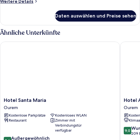
Weitere
Weitere Details
Room
Details
für
anzeigen
Daten auswählen und Preise sehen
Double
Or
Twin
Ähnliche Unterkünfte
Room
Hotel Santa Maria
Hotel Az
Hotel
Hotel
Hotel Santa Maria
Hotel 
Santa
Azinheir
Ourem
Ourem
Maria
by
Kostenlose Parkplätze
Kostenloses WLAN
Kosten
Ourem
RIDAN
Restaurant
Zimmer mit
Klimaa
Hotels
Verbindungstür
Ourem
9.0
Wun
verfügbar
9,0
von
209 
9.6
Außergewöhnlich
10,