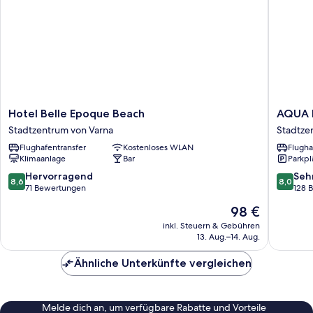
Hotel
AQUA
Hotel Belle Epoque Beach
AQUA 
Belle
Hotel
Stadtzentrum von Varna
Stadtze
Epoque
Stadtze
Flughafentransfer
Kostenloses WLAN
Flugha
Beach
von
Klimaanlage
Bar
Parkpl
Stadtzentrum
Varna
von
8.6
8.0
Hervorragend
Seh
8,6
8,0
Varna
von
von
71 Bewertungen
128 
10,
10,
Der
98 €
Hervorragend,
Sehr
Preis
71
gut,
inkl. Steuern & Gebühren
beträgt
13. Aug.–14. Aug.
Bewertungen
128
98 €
Bewert
Ähnliche Unterkünfte vergleichen
Melde dich an, um verfügbare Rabatte und Vorteile