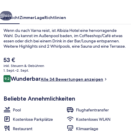
rück
Weiter
40+
Übersicht
Zimmer
Lage
Richtlinien
Wenn du nach Varna reist, ist Albizia Hotel eine hervorragende
Wahl. Du kannst im Außenpool baden, im Coffeeshop/Café etwas
essen oder dich bei einem Drink in der Bar/Lounge entspannen.
Weitere Highlights sind 2 Whirlpools, eine Sauna und eine Terrasse.
Der
53 €
aktuelle
inkl. Steuern & Gebühren
Preis
1. Sept.–2. Sept.
beträgt
Bewertungen
Wunderbar
9,2
In Strandnähe, Sonnenschirme, Stran
Alle 34 Bewertungen anzeigen
53 €.
9,2 von 10.
Beliebte Annehmlichkeiten
Pool
Flughafentransfer
Kostenlose Parkplätze
Kostenloses WLAN
Restaurant
Klimaanlage