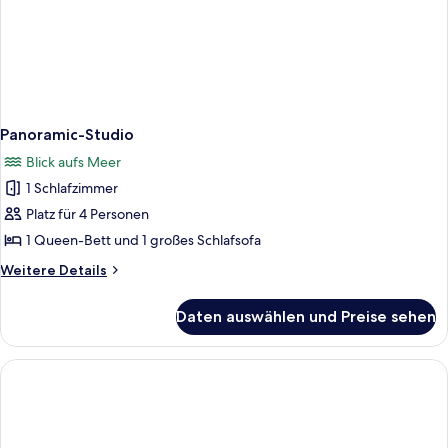
Panoramic-Studio
Blick aufs Meer
1 Schlafzimmer
Platz für 4 Personen
1 Queen-Bett und 1 großes Schlafsofa
Weitere
Weitere Details
Details
für
Daten auswählen und Preise sehen
Panoramic-
Studio