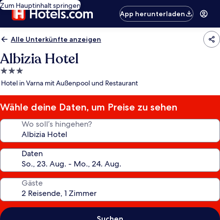
Zum Hauptinhalt springen
App herunterladen
Alle Unterkünfte anzeigen
Albizia Hotel
3.0-
Sterne-
Hotel in Varna mit Außenpool und Restaurant
Unterkunft
Wähle deine Daten, um Preise zu sehen
Wo soll’s hingehen?
Daten
Gäste
Suchen