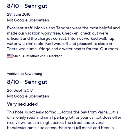
8/10 – Sehr gut
29. Juni 2018
Mit Google übersetzen
Excellent staff. Monika and Teodora were the most helpful and
made our vacation worry free. Check-in, check out were
efficient and the charges correct. Internet worked well. Tap
water was drinkable. Bed was soft and pleasant to sleep in.
There was a small fridge and a water heater for tea. Our room
was always cleaned to perfection. Breakfast was good, fresh,
Mike, Aufenthalt von 7 Nächten
plentiful, reasonably priced. Slight problems - the cable channel
with the football championship was unwatchable. Location is on
the beach - very nice, but you'll need a car to go into town. Or
Verifizierte Bewertung
taxi - about 20 leva. Restaurants-the one facing the hotel, The
Sea Star, has relatively OK food. Blue Laguna, not so much.
8/10 – Sehr gut
There is a shuttle bus that goes into town at 8 AM (meaning that
26. Sept. 2017
you may miss breakfast) and returns at 6 PM, Monday-Friday
only. Bring an extension cord with you. there was just one free
Mit Google übersetzen
outlet in the room. And one in the bathroom. Bring cash, the
Very secluded
great majority of local businesses do not take plastic, cash only.
Exchange rates at Varna ATMs are worse than out of Bulgaria. Be
This hotel is not easy to find....across the bay from Varna....it is
prepared to be ripped off by taxi people straight from the
on a lonely road and small parking lot for your car....it does offer
airport or train station. Hotel recommends Triumph Taxi, and we
nice views, beach is right across the street and several
found it to be the most reasonable. On arrival, taxi man asked
bars/restaurants also across the street (all meals and beer in