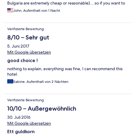
for 50 leva to hotel, when I knew from hotel that the average
Bulgaria are extremely cheap or reasonable)....so if you want to
fare was 20 leva. It left us with a bitter taste from the getgo.
be in downtown Varna where we transferred to for our next
John, Aufenthalt von 1 Nacht
night in Varna this place is not for you....also, which is very
interesting, one of the access roads to this hotel area is
prostitution ally....with girls spaced along the lonely road....
Verifizierte Bewertung
8/10 – Sehr gut
5. Juni 2017
Mit Google übersetzen
good choice !
nothing to explain, everything was fine, I can recommend this
hotel.
Sabine, Aufenthalt von 2 Nächten
Verifizierte Bewertung
10/10 – Außergewöhnlich
30. Juli 2016
Mit Google übersetzen
Ett guldkorn