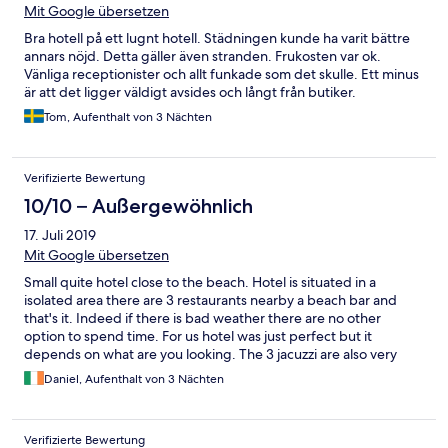
Mit Google übersetzen
Bra hotell på ett lugnt hotell. Städningen kunde ha varit bättre
annars nöjd. Detta gäller även stranden. Frukosten var ok.
Vänliga receptionister och allt funkade som det skulle. Ett minus
är att det ligger väldigt avsides och långt från butiker.
Tom, Aufenthalt von 3 Nächten
Verifizierte Bewertung
10/10 – Außergewöhnlich
17. Juli 2019
Mit Google übersetzen
Small quite hotel close to the beach. Hotel is situated in a
isolated area there are 3 restaurants nearby a beach bar and
that's it. Indeed if there is bad weather there are no other
option to spend time. For us hotel was just perfect but it
depends on what are you looking. The 3 jacuzzi are also very
nice
Daniel, Aufenthalt von 3 Nächten
Verifizierte Bewertung