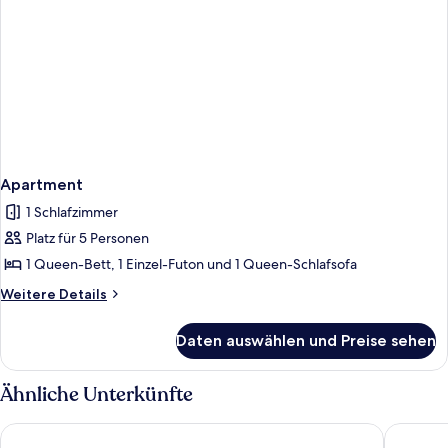
Apartment
1 Schlafzimmer
Platz für 5 Personen
1 Queen-Bett, 1 Einzel-Futon und 1 Queen-Schlafsofa
Weitere
Weitere Details
Details
für
Daten auswählen und Preise sehen
Apartment
Ähnliche Unterkünfte
Hotel Belle Epoque Beach
AQUA Ho