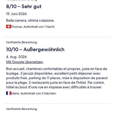
8/10 – Sehr gut
19. Juni 2026
Bella camera, ottima colazione.
Thomas, Aufenthalt von 1 Nacht
Verifizierte Bewertung
10/10 – Außergewöhnlich
4. Aug. 2026
Mit Google übersetzen
Bon accueil, chambres confortables et propres, juste en face de
la plage, 3 jacuzzi disponibles, excellent petit déjeuner avec
produits frais, parking de 11 places, mise à disposition de parasol
pour la plage. 2 restaurants juste en face de l'hôtel. Par contre,
hôtel au bout d'une rue en impasse avec difficultés à trouver
une place de parking en journée si le parking est complet car
Marie, Aufenthalt von 3 Nächten
celles sur la route sont occupées par les personnes allant à la
plage.
Verifizierte Bewertung