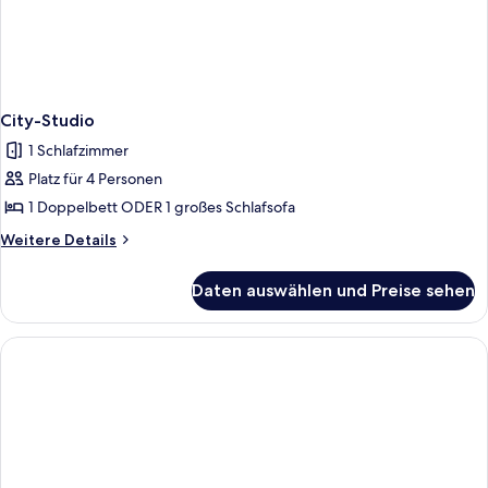
City-Studio
1 Schlafzimmer
Platz für 4 Personen
1 Doppelbett ODER 1 großes Schlafsofa
Weitere
Weitere Details
Details
für
Daten auswählen und Preise sehen
City-
Studio