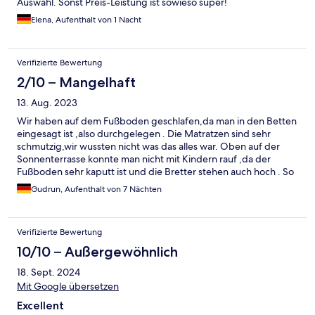
Auswahl. Sonst Preis-Leistung ist sowieso super!
Elena, Aufenthalt von 1 Nacht
Verifizierte Bewertung
2/10 – Mangelhaft
13. Aug. 2023
Wir haben auf dem Fußboden geschlafen,da man in den Betten
eingesagt ist ,also durchgelegen . Die Matratzen sind sehr
schmutzig,wir wussten nicht was das alles war. Oben auf der
Sonnenterrasse konnte man nicht mit Kindern rauf ,da der
Fußboden sehr kaputt ist und die Bretter stehen auch hoch . So
das man hinfliegt. Das Frühstück war auch nicht besonders,es
Gudrun, Aufenthalt von 7 Nächten
gab nichts besonderes immer das gleiche und man hat jeden
Tag kalten Kaffee getrunken.
Verifizierte Bewertung
10/10 – Außergewöhnlich
18. Sept. 2024
Mit Google übersetzen
Excellent