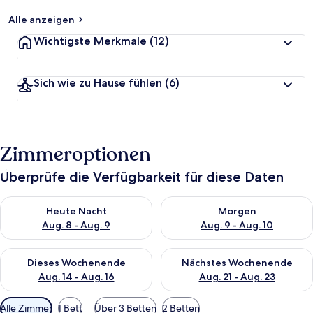
Alle anzeigen
Wichtigste Merkmale
(12)
Sich wie zu Hause fühlen
(6)
Zimmeroptionen
Überprüfe die Verfügbarkeit für diese Daten
Überprüfe die Verfügbarkeit für heute Nacht, Aug. 8 - Aug. 9.
Überprüfe die Verfügbarkeit f
Heute Nacht
Morgen
Aug. 8 - Aug. 9
Aug. 9 - Aug. 10
Überprüfe die Verfügbarkeit für dieses Wochenende, Aug. 14 -
Überprüfe die Verfügbarkeit f
Dieses Wochenende
Nächstes Wochenende
Aug. 14 - Aug. 16
Aug. 21 - Aug. 23
Verfügbare
Alle Zimmer
1 Bett
Über 3 Betten
2 Betten