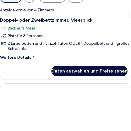
Filter
für
Anzeige von 4 von 4 Zimmern
Zimmer
Alle
Doppel- oder Zweibettzimmer, Meerbli
6
Doppel- oder Zweibettzimmer, Meerblick
Fotos
Blick aufs Meer
für
Platz für 3 Personen
Doppel-
oder
2 Einzelbetten und 1 Einzel-Futon ODER 1 Doppelbett und 1 großes
Schlafsofa
Zweibettzimmer,
Meerblick
Weitere
Weitere Details
Details
anzeigen
für
Daten auswählen und Preise sehen
Doppel-
oder
Zweibettzimmer,
Meerblick