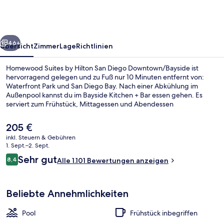
Hilton
San
Diego
rück
Weiter
Downtown/Bayside
46+
Übersicht
Zimmer
Lage
Richtlinien
Homewood Suites by Hilton San Diego Downtown/Bayside ist
hervorragend gelegen und zu Fuß nur 10 Minuten entfernt von:
Waterfront Park und San Diego Bay. Nach einer Abkühlung im
Außenpool kannst du im Bayside Kitchen + Bar essen gehen. Es
serviert zum Frühstück, Mittagessen und Abendessen
amerikanische Küche. Du kannst dich auf eine Loungebar und einen
rund um die Uhr geöffneten Fitnessbereich freuen. Die Zimmer
Der
205 €
sind mit Schlafsofas und Kühlschränken versehen. Anderen
aktuelle
inkl. Steuern & Gebühren
Reisenden gefallen das hilfsbereite Personal und das Frühstück sehr
Preis
1. Sept.–2. Sept.
gut. Die Unterkunft ist nur einen kurzen Fußmarsch von den
Außenpool, geöffnet von 07:00 Uhr bi
beträgt
Bewertungen
öffentlichen Verkehrsmitteln entfernt: Zur U-Bahn (Station County
Sehr gut
8,4
Alle 1.101 Bewertungen anzeigen
205 €.
8,4 von 10.
Center - Little Italy) sind es 7 Minuten.
Beliebte Annehmlichkeiten
Pool
Frühstück inbegriffen