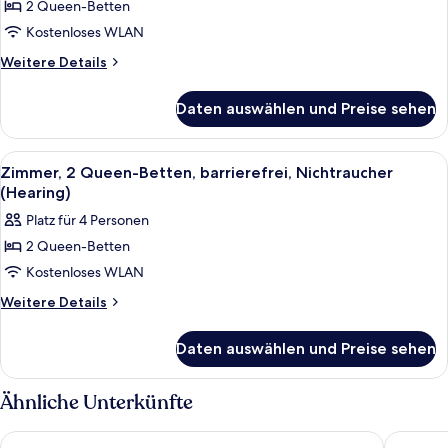
2 Queen-Betten
Suite,
1
Kostenloses WLAN
Schlafzimmer,
Weitere
Weitere Details
barrierefrei,
Details
für
Badewanne
Daten auswählen und Preise sehen
Suite,
anzeigen
1
Schlafzimmer,
Alle
Ein Hotelzimmer mit einer Couch, eine
8
barrierefrei,
Zimmer, 2 Queen-Betten, barrierefrei, Nichtraucher
Fotos
Badewanne
(Hearing)
für
Platz für 4 Personen
Zimmer,
2 Queen-Betten
2 Queen-
Kostenloses WLAN
Betten,
barrierefrei,
Weitere
Weitere Details
Details
Nichtraucher
für
(Hearing)
Daten auswählen und Preise sehen
Zimmer,
anzeigen
2 Queen-
Betten,
Ähnliche Unterkünfte
barrierefrei,
Nichtraucher
Embassy Suites by Hilton San Diego Bay Downtown
Wyndham
(Hearing)