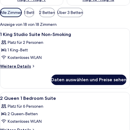
Verfügbare
Alle Zimmer
1 Bett
2 Betten
Über 3 Betten
Filter
für
Anzeige von 18 von 18 Zimmern
Zimmer
Alle
Ein Hotelzimmer mit großzügigem Bad
9
1 King Studio Suite Non-Smoking
Fotos
Platz für 2 Personen
für
1 King-Bett
1
King
Kostenloses WLAN
Studio
Weitere
Weitere Details
Suite
Details
für
Non-
Daten auswählen und Preise sehen
1
Smoking
King
anzeigen
Studio
Alle
Ein Hotelzimmer mit Sofa, Fernseher, B
6
Suite
2 Queen 1 Bedroom Suite
Fotos
Non-
Platz für 6 Personen
Smoking
für
2 Queen-Betten
2
Queen
Kostenloses WLAN
1
Weitere