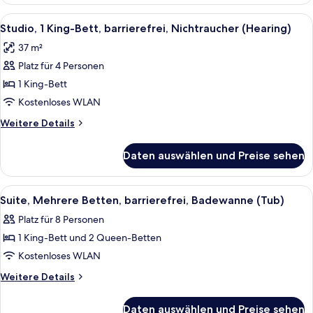
2 Queen-
Betten,
Alle
Ein ordentlich bezogenes Bett mit wei
7
Nichtraucher
Studio, 1 King-Bett, barrierefrei, Nichtraucher (Hearing)
Fotos
37 m²
für
Platz für 4 Personen
Studio,
1 King-
1 King-Bett
Bett,
Kostenloses WLAN
barrierefrei,
Weitere
Weitere Details
Nichtraucher
Details
(Hearing)
für
Daten auswählen und Preise sehen
Studio,
anzeigen
1 King-
Bett,
Alle
Ein ordentlich bezogenes Bett mit wei
10
barrierefrei,
Suite, Mehrere Betten, barrierefrei, Badewanne (Tub)
Fotos
Nichtraucher
Platz für 8 Personen
(Hearing)
für
1 King-Bett und 2 Queen-Betten
Suite,
Mehrere
Kostenloses WLAN
Betten,
Weitere
Weitere Details
barrierefrei,
Details
für
Badewanne
Daten auswählen und Preise sehen