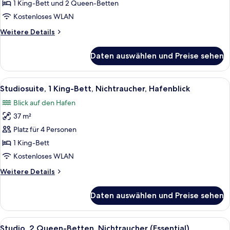
2 Schlafzimmer,
1 King-Bett und 2 Queen-Betten
Nichtraucher
Kostenloses WLAN
(2
Weitere
Weitere Details
Bath)
Details
anzeigen
für
Daten auswählen und Preise sehen
Suite,
2 Schlafzimmer,
Nichtraucher
Alle
Ein ordentlich bezogenes Bett mit wei
9
(2
Studiosuite, 1 King-Bett, Nichtraucher, Hafenblick
Fotos
Bath)
Blick auf den Hafen
für
37 m²
Studiosuite,
1 King-
Platz für 4 Personen
Bett,
1 King-Bett
Nichtraucher,
Kostenloses WLAN
Hafenblick
Weitere
Weitere Details
anzeigen
Details
für
Daten auswählen und Preise sehen
Studiosuite,
1 King-
Bett,
Alle
Ein Hotelzimmer mit zwei Betten, eine
6
Nichtraucher,
Studio, 2 Queen-Betten, Nichtraucher (Essential)