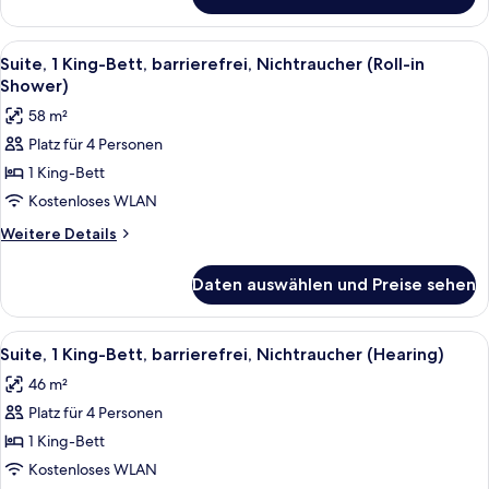
Suite,
(Tub)
Mehrere
anzeigen
Betten,
Alle
Ein ordentlich bezogenes Bett mit wei
8
barrierefrei,
Suite, 1 King-Bett, barrierefrei, Nichtraucher (Roll-in
Fotos
Badewanne
Shower)
(Tub)
für
58 m²
Suite,
Platz für 4 Personen
1 King-
1 King-Bett
Bett,
barrierefrei,
Kostenloses WLAN
Nichtraucher
Weitere
Weitere Details
(Roll-
Details
für
in
Daten auswählen und Preise sehen
Suite,
Shower)
1 King-
anzeigen
Bett,
Alle
Ein ordentlich bezogenes Bett mit wei
8
barrierefrei,
Suite, 1 King-Bett, barrierefrei, Nichtraucher (Hearing)
Fotos
Nichtraucher
46 m²
(Roll-
für
in
Platz für 4 Personen
Suite,
Shower)
1 King-
1 King-Bett
Bett,
Kostenloses WLAN