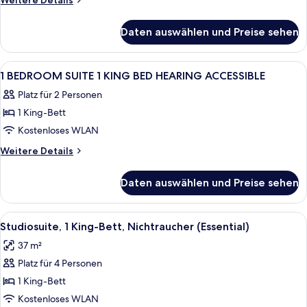
Weitere Details
Bedroom
Details
für
Suite
Daten auswählen und Preise sehen
2
anzeigen
Queen
1
Alle
Ein Hotelzimmer mit einem großen Bett
7
Bedroom
1 BEDROOM SUITE 1 KING BED HEARING ACCESSIBLE
Fotos
Suite
Platz für 2 Personen
für
1 King-Bett
1
BEDROOM
Kostenloses WLAN
SUITE
Weitere
Weitere Details
1
Details
für
KING
Daten auswählen und Preise sehen
1
BED
BEDROOM
HEARING
SUITE
Alle
Ein modernes Wohnzimmer mit einer 
6
ACCESSIBLE
1
Studiosuite, 1 King-Bett, Nichtraucher (Essential)
Fotos
KING
anzeigen
37 m²
BED
für
HEARING
Platz für 4 Personen
Studiosuite,
ACCESSIBLE
1 King-
1 King-Bett
Bett,
Kostenloses WLAN