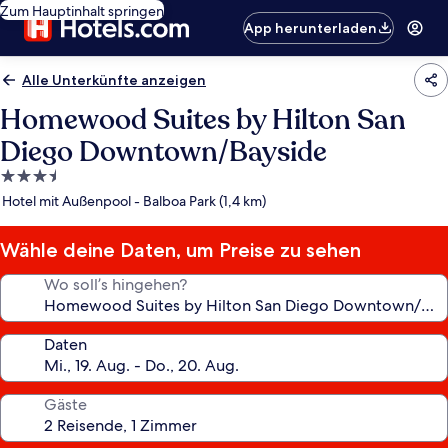
Zum Hauptinhalt springen
App herunterladen
Alle Unterkünfte anzeigen
Homewood Suites by Hilton San
Diego Downtown/Bayside
3.5-
Sterne-
Hotel mit Außenpool - Balboa Park (1,4 km)
Unterkunft
Wähle deine Daten, um Preise zu sehen
Wo soll’s hingehen?
Daten
Gäste