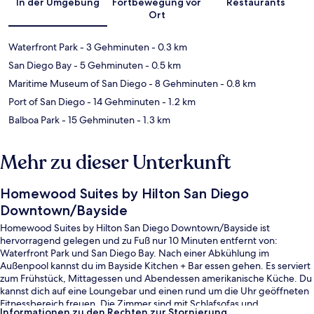
In der Umgebung
Fortbewegung vor
Restaurants
Ort
Waterfront Park
- 3 Gehminuten
- 0.3 km
San Diego Bay
- 5 Gehminuten
- 0.5 km
Maritime Museum of San Diego
- 8 Gehminuten
- 0.8 km
Port of San Diego
- 14 Gehminuten
- 1.2 km
Balboa Park
- 15 Gehminuten
- 1.3 km
Mehr zu dieser Unterkunft
Homewood Suites by Hilton San Diego
Downtown/Bayside
Homewood Suites by Hilton San Diego Downtown/Bayside ist
hervorragend gelegen und zu Fuß nur 10 Minuten entfernt von:
Waterfront Park und San Diego Bay. Nach einer Abkühlung im
Außenpool kannst du im Bayside Kitchen + Bar essen gehen. Es serviert
zum Frühstück, Mittagessen und Abendessen amerikanische Küche. Du
kannst dich auf eine Loungebar und einen rund um die Uhr geöffneten
Fitnessbereich freuen. Die Zimmer sind mit Schlafsofas und
Informationen zu den Rechten zur Stornierung