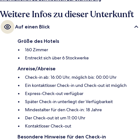
Kühlschränken versehen. Anderen Reisenden gefallen das hilfsbereite
Personal und das Frühstück sehr gut. Die Unterkunft ist nur einen
Weitere Infos zu dieser Unterkunft
kurzen Fußmarsch von den öffentlichen Verkehrsmitteln entfernt: Zur
U-Bahn (Station County Center - Little Italy) sind es 7 Minuten.
Auf einen Blick
Größe des Hotels
160 Zimmer
Erstreckt sich über 6 Stockwerke
Anreise/Abreise
Check-in ab: 16:00 Uhr, möglich bis: 00:00 Uhr
Ein kontaktloser Check-in und Check-out ist möglich
Express-Check-out verfügbar
Später Check-in unterliegt der Verfügbarkeit
Mindestalter für den Check-in: 18 Jahre
Der Check-out ist um 11:00 Uhr
Kontaktloser Check-out
Besondere Hinweise für den Check-in