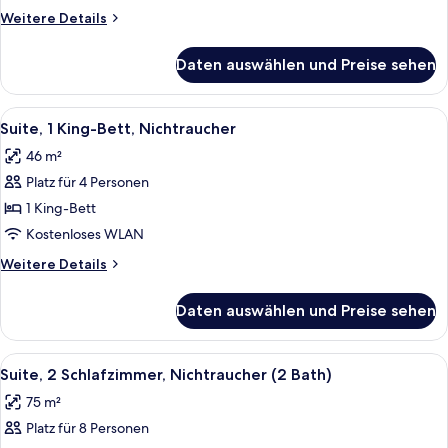
Nichtraucher
Weitere
Weitere Details
(Essential)
Details
anzeigen
für
Daten auswählen und Preise sehen
Studiosuite,
1 King-
Bett,
Alle
Ein ordentlich bezogenes Bett mit wei
7
Nichtraucher
Suite, 1 King-Bett, Nichtraucher
Fotos
(Essential)
46 m²
für
Platz für 4 Personen
Suite,
1 King-
1 King-Bett
Bett,
Kostenloses WLAN
Nichtraucher
Weitere
Weitere Details
anzeigen
Details
für
Daten auswählen und Preise sehen
Suite,
1 King-
Bett,
Alle
Ein ordentlich bezogenes Bett mit wei
8
Nichtraucher
Suite, 2 Schlafzimmer, Nichtraucher (2 Bath)
Fotos
75 m²
für
Platz für 8 Personen
Suite,