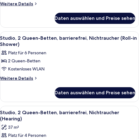
barrierefrei,
Weitere
Weitere Details
Nichtraucher
Details
(Hearing)
für
Daten auswählen und Preise sehen
Suite,
anzeigen
1 King-
Bett,
Alle
Ein Hotelzimmer mit zwei Betten, eine
8
barrierefrei,
Studio, 2 Queen-Betten, barrierefrei, Nichtraucher (Roll-in
Fotos
Nichtraucher
Shower)
(Hearing)
für
Platz für 6 Personen
Studio,
2 Queen-Betten
2 Queen-
Kostenloses WLAN
Betten,
barrierefrei,
Weitere
Weitere Details
Details
Nichtraucher
für
(Roll-
Daten auswählen und Preise sehen
Studio,
in
2 Queen-
Shower)
Betten,
Alle
Ein Hotelzimmer mit zwei Betten, eine
6
barrierefrei,
anzeigen
Studio, 2 Queen-Betten, barrierefrei, Nichtraucher
Fotos
Nichtraucher
(Hearing)
(Roll-
für
37 m²
in
Studio,
Shower)
Platz für 4 Personen
2 Queen-