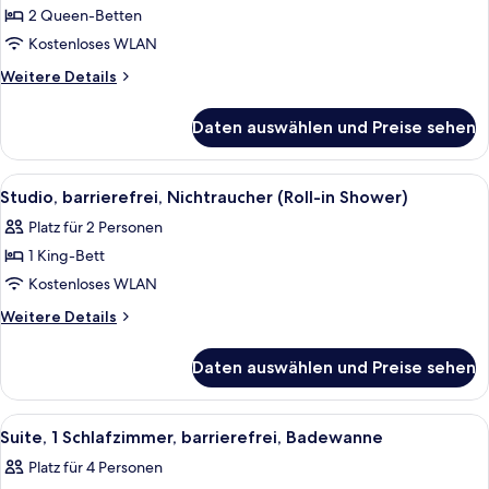
2 Queen-Betten
Betten,
barrierefrei,
Kostenloses WLAN
Nichtraucher
Weitere
Weitere Details
(Hearing)
Details
für
anzeigen
Daten auswählen und Preise sehen
Studio,
2 Queen-
Betten,
Alle
Ein ordentlich bezogenes Bett mit wei
8
barrierefrei,
Studio, barrierefrei, Nichtraucher (Roll-in Shower)
Fotos
Nichtraucher
Platz für 2 Personen
(Hearing)
für
1 King-Bett
Studio,
barrierefrei,
Kostenloses WLAN
Nichtraucher
Weitere
Weitere Details
(Roll-
Details
für
in
Daten auswählen und Preise sehen
Studio,
Shower)
barrierefrei,
anzeigen
Nichtraucher
Alle
Ein Hotelzimmer mit zwei Betten, eine
9
(Roll-
Suite, 1 Schlafzimmer, barrierefrei, Badewanne
Fotos
in
Platz für 4 Personen
Shower)
für