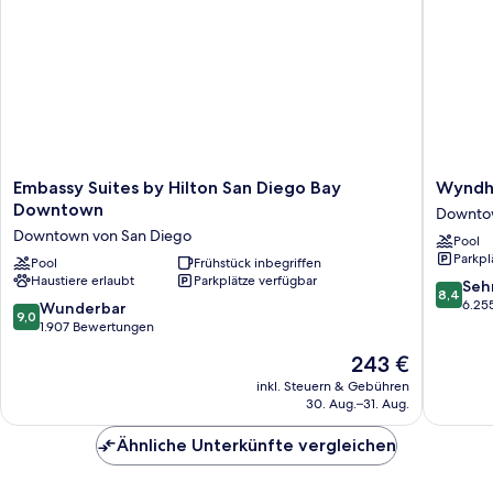
Embassy
Wyndh
Embassy Suites by Hilton San Diego Bay
Wyndh
Suites
San
Downtown
Downtow
by
Diego
Downtown von San Diego
Pool
Hilton
Bayside
Parkpl
San
Pool
Frühstück inbegriffen
Downto
Haustiere erlaubt
Parkplätze verfügbar
Diego
von
8.4
Seh
8,4
Bay
San
von
6.25
9.0
Wunderbar
9,0
Downtown
Diego
10,
von
1.907 Bewertungen
Downtown
Sehr
10,
Der
243 €
von
gut,
Wunderbar,
Preis
San
6.255
1.907
inkl. Steuern & Gebühren
beträgt
Diego
Bewert
30. Aug.–31. Aug.
Bewertungen
243 €
Ähnliche Unterkünfte vergleichen