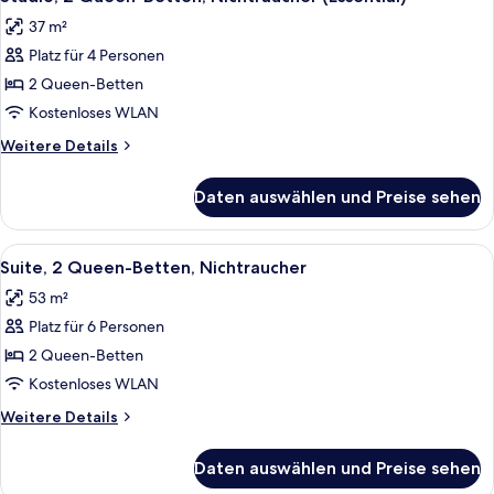
Fotos
Hafenblick
37 m²
für
Platz für 4 Personen
Studio,
2 Queen-
2 Queen-Betten
Betten,
Kostenloses WLAN
Nichtraucher
Weitere
Weitere Details
(Essential)
Details
anzeigen
für
Daten auswählen und Preise sehen
Studio,
2 Queen-
Betten,
Alle
Ein Hotelzimmer mit einer Couch, eine
8
Nichtraucher
Suite, 2 Queen-Betten, Nichtraucher
Fotos
(Essential)
53 m²
für
Platz für 6 Personen
Suite,
2 Queen-
2 Queen-Betten
Betten,
Kostenloses WLAN
Nichtraucher
Weitere
Weitere Details
anzeigen
Details
für
Daten auswählen und Preise sehen
Suite,