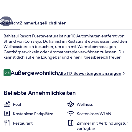
rück
Weiter
99+
Übersicht
Zimmer
Lage
Richtlinien
Bahiazul Resort Fuerteventura ist nur 10 Autominuten entfernt von:
Strand von Corralejo. Du kannst im Restaurant etwas essen und den
Wellnessbereich besuchen, um dich mit Warmsteinmassagen,
Ganzkörperwickeln oder Aromatherapie verwöhnen zu lassen. Du
kannst dich auf eine Loungebar und einen Fitnessbereich freuen.
Die Zimmer sind mit Waschmaschinen/Trocknern und
Kühlschränken versehen.
Bewertungen
Außergewöhnlich
9,6
Alle 117 Bewertungen anzeigen
9,6 von 10.
Außenpool
Beliebte Annehmlichkeiten
Pool
Wellness
Kostenlose Parkplätze
Kostenloses WLAN
Restaurant
Zimmer mit Verbindungstür
verfügbar