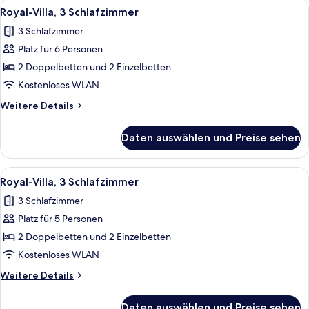
Alle
Ein modernes Wohnzimmer mit einer C
1
eigener
Royal-Villa, 3 Schlafzimmer
Fotos
Pool,
3 Schlafzimmer
Gartenblick
für
Platz für 6 Personen
Royal-
Villa,
2 Doppelbetten und 2 Einzelbetten
3 Schlafzimmer
Kostenloses WLAN
anzeigen
Weitere
Weitere Details
Details
für
Daten auswählen und Preise sehen
Royal-
Villa,
3 Schlafzimmer
Alle
Royal-Villa, 3 Schlafzimmer | Hochwer
1
Royal-Villa, 3 Schlafzimmer
Fotos
3 Schlafzimmer
für
Platz für 5 Personen
Royal-
Villa,
2 Doppelbetten und 2 Einzelbetten
3 Schlafzimmer
Kostenloses WLAN
anzeigen
Weitere
Weitere Details
Details
für
Daten auswählen und Preise sehen