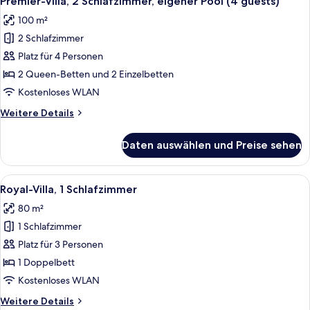
Premier-Villa, 2 Schlafzimmer, eigener Pool (4 guests)
Fotos
Pool,
100 m²
Gartenblick
für
2 Schlafzimmer
Premier-
Villa,
Platz für 4 Personen
2 Schlafzimmer,
2 Queen-Betten und 2 Einzelbetten
eigener
Kostenloses WLAN
Pool
Weitere
Weitere Details
(4
Details
guests)
für
Daten auswählen und Preise sehen
Premier-
anzeigen
Villa,
2 Schlafzimmer,
Alle
Ein moderner Poolbereich im Freien mi
17
eigener
Royal-Villa, 1 Schlafzimmer
Fotos
Pool
80 m²
(4
für
guests)
1 Schlafzimmer
Royal-
Villa,
Platz für 3 Personen
1
1 Doppelbett
Schlafzimmer
Kostenloses WLAN
anzeigen
Weitere
Weitere Details