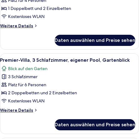
Villa,
Platz für 4 Personen
2 Schlafzimmer
1 Doppelbett und 2 Einzelbetten
(4
Kostenloses WLAN
guests)
Weitere
Weitere Details
anzeigen
Details
für
Daten auswählen und Preise sehen
Royal-
Villa,
2 Schlafzimmer
Alle
Ein Poolbereich mit einem Frühstücksti
1
(4
Premier-Villa, 3 Schlafzimmer, eigener Pool, Gartenblick
Fotos
guests)
Blick auf den Garten
für
3 Schlafzimmer
Premier-
Villa,
Platz für 6 Personen
3 Schlafzimmer,
2 Doppelbetten und 2 Einzelbetten
eigener
Kostenloses WLAN
Pool,
Weitere
Weitere Details
Gartenblick
Details
anzeigen
für
Daten auswählen und Preise sehen
Premier-
Villa,
3 Schlafzimmer,