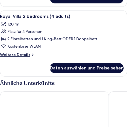
Alle
Hochwertige Bettwaren, Zimmersafe, S
16
Royal Villa 2 bedrooms (4 adults)
Fotos
120 m²
für
Platz für 4 Personen
Royal
Villa
2 Einzelbetten und 1 King-Bett ODER 1 Doppelbett
2
Kostenloses WLAN
bedrooms
Weitere
Weitere Details
(4
Details
adults)
für
Daten auswählen und Preise sehen
Royal
anzeigen
Villa
2
Ähnliche Unterkünfte
bedrooms
(4
Barceló Corralejo Sands
Bristol 
adults)