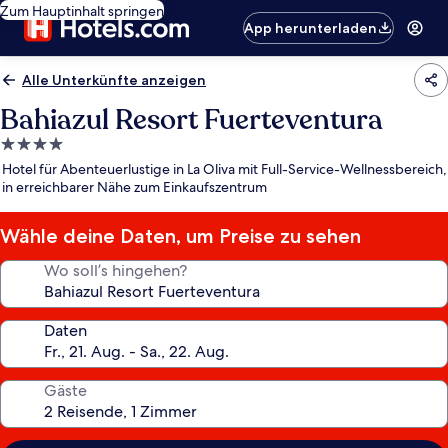
Zum Hauptinhalt springen
App herunterladen
Alle Unterkünfte anzeigen
Bahiazul Resort Fuerteventura
4.0-
Sterne-
Hotel für Abenteuerlustige in La Oliva mit Full-Service-Wellnessbereich,
Unterkunft
in erreichbarer Nähe zum Einkaufszentrum
Wähle deine Daten, um Preise zu sehen
Wo soll’s hingehen?
Daten
Gäste