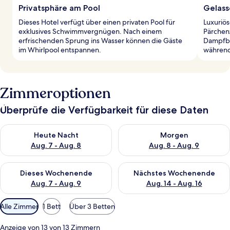
Privatsphäre am Pool
Gelass
Dieses Hotel verfügt über einen privaten Pool für
Luxuriö
exklusives Schwimmvergnügen. Nach einem
Pärchen
erfrischenden Sprung ins Wasser können die Gäste
Dampfba
im Whirlpool entspannen.
während 
Zimmeroptionen
Überprüfe die Verfügbarkeit für diese Daten
Überprüfe die Verfügbarkeit für heute Nacht, Aug. 7 - Aug. 8.
Überprüfe die Verfügbarkeit f
Heute Nacht
Morgen
Aug. 7 - Aug. 8
Aug. 8 - Aug. 9
Überprüfe die Verfügbarkeit für dieses Wochenende, Aug. 7 - 
Überprüfe die Verfügbarkeit f
Dieses Wochenende
Nächstes Wochenende
Aug. 7 - Aug. 9
Aug. 14 - Aug. 16
Verfügbare
Alle Zimmer
1 Bett
Über 3 Betten
Filter
für
Anzeige von 13 von 13 Zimmern