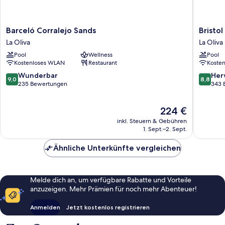
Barceló
Bristol
Barceló Corralejo Sands
Bristo
Corralejo
Sunset
La Oliva
La Oliva
Sands
Beach
Pool
Wellness
Pool
La
La
Kostenloses WLAN
Restaurant
Koste
Oliva
Oliva
9.0
8.8
Wunderbar
Her
9,0
8,8
von
von
235 Bewertungen
343 
10,
10,
Wunderbar,
Hervorr
Der
224 €
235
343
Preis
Bewertungen
Bewert
inkl. Steuern & Gebühren
beträgt
1. Sept.–2. Sept.
224 €
Ähnliche Unterkünfte vergleichen
Melde dich an, um verfügbare Rabatte und Vorteile
anzuzeigen. Mehr Prämien für noch mehr Abenteuer!
Anmelden
Jetzt kostenlos registrieren