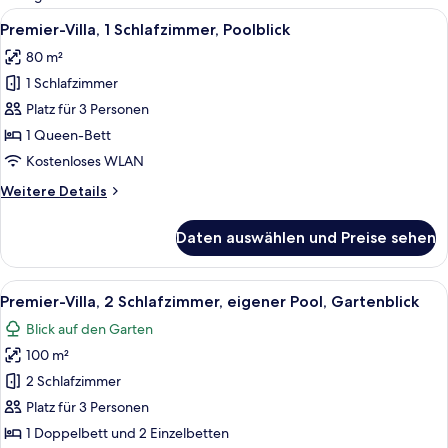
Zimmer
Alle
Ein moderner Poolbereich im Freien mi
15
Premier-Villa, 1 Schlafzimmer, Poolblick
Fotos
80 m²
für
1 Schlafzimmer
Premier-
Villa,
Platz für 3 Personen
1
1 Queen-Bett
Schlafzimmer,
Kostenloses WLAN
Poolblick
Weitere
Weitere Details
anzeigen
Details
für
Daten auswählen und Preise sehen
Premier-
Villa,
1
Alle
Ein moderner Poolbereich im Freien mi
8
Schlafzimmer,
Premier-Villa, 2 Schlafzimmer, eigener Pool, Gartenblick
Fotos
Poolblick
Blick auf den Garten
für
100 m²
Premier-
Villa,
2 Schlafzimmer
2 Schlafzimmer,
Platz für 3 Personen
eigener
1 Doppelbett und 2 Einzelbetten