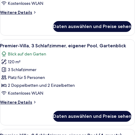
Pool,
Kostenloses WLAN
Gartenblick
Weitere
Weitere Details
anzeigen
Details
für
Daten auswählen und Preise sehen
Premier-
Villa,
2 Schlafzimmer,
Alle
Ein moderner Poolbereich im Freien mi
14
eigener
Premier-Villa, 3 Schlafzimmer, eigener Pool, Gartenblick
Fotos
Pool,
Blick auf den Garten
Gartenblick
für
120 m²
Premier-
Villa,
3 Schlafzimmer
3 Schlafzimmer,
Platz für 5 Personen
eigener
2 Doppelbetten und 2 Einzelbetten
Pool,
Kostenloses WLAN
Gartenblick
Weitere
Weitere Details
anzeigen
Details
für
Daten auswählen und Preise sehen
Premier-
Villa,
3 Schlafzimmer,
Alle
Ein Poolbereich mit Liegestühlen, ein
13
eigener