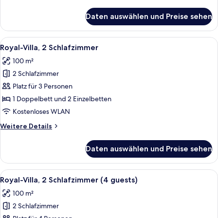
Details
für
Daten auswählen und Preise sehen
Royal-
Villa,
1
Alle
Ein moderner Poolbereich im Freien mi
20
Schlafzimmer
Royal-Villa, 2 Schlafzimmer
Fotos
100 m²
für
2 Schlafzimmer
Royal-
Villa,
Platz für 3 Personen
2 Schlafzimmer
1 Doppelbett und 2 Einzelbetten
anzeigen
Kostenloses WLAN
Weitere
Weitere Details
Details
für
Daten auswählen und Preise sehen
Royal-
Villa,
2 Schlafzimmer
Alle
Ein Hotelzimmer mit einem Bett, eine
11
Royal-Villa, 2 Schlafzimmer (4 guests)
Fotos
100 m²
für
2 Schlafzimmer
Royal-