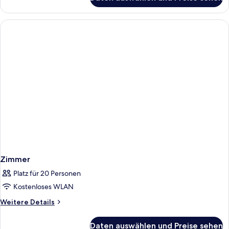
Zimmer
Zimmer
Platz für 20 Personen
Kostenloses WLAN
Weitere
Weitere Details
Details
für
Daten auswählen und Preise sehen
Zimmer