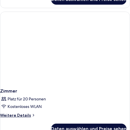
Royal-
Villa,
3 Schlafzimmer
Zimmer
Platz für 20 Personen
Kostenloses WLAN
Weitere
Weitere Details
Details
für
Daten auswählen und Preise sehen