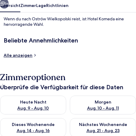
1+
Übersicht
Zimmer
Lage
Richtlinien
Wenn du nach Ostrów Wielkopolski reist, ist Hotel Komeda eine
hervorragende Wahl.
Beliebte Annehmlichkeiten
Alle anzeigen
Blick von der Unterkunft
Zimmeroptionen
Überprüfe die Verfügbarkeit für diese Daten
Überprüfe die Verfügbarkeit für heute Nacht, Aug. 9 - Aug. 10
Überprüfe die Verfügbarkeit fü
Heute Nacht
Morgen
Aug. 9 - Aug. 10
Aug. 10 - Aug. 11
Überprüfe die Verfügbarkeit für dieses Wochenende, Aug. 14 -
Überprüfe die Verfügbarkeit f
Dieses Wochenende
Nächstes Wochenende
Aug. 14 - Aug. 16
Aug. 21 - Aug. 23