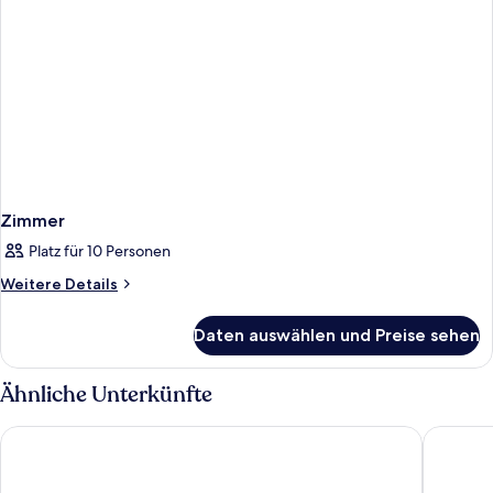
Zimmer
Platz für 10 Personen
Weitere
Weitere Details
Details
für
Daten auswählen und Preise sehen
Zimmer
Ähnliche Unterkünfte
Acodomo Apartamenty Poddębice
Hampton 