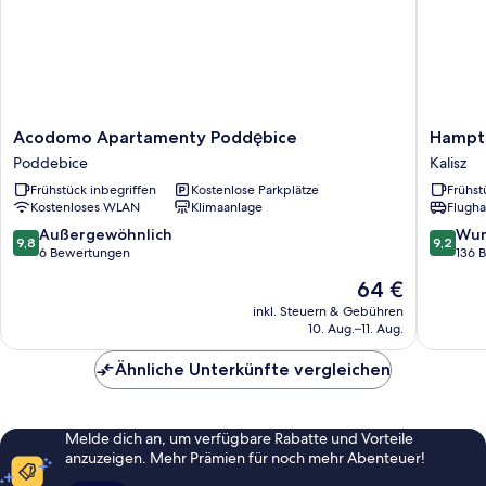
Acodomo
Hampto
Acodomo Apartamenty Poddębice
Hampto
Apartamenty
by
Poddebice
Kalisz
Poddębice
Hilton
Frühstück inbegriffen
Kostenlose Parkplätze
Frühst
Poddebice
Kalisz
Kostenloses WLAN
Klimaanlage
Flugha
Kalisz
9.8
9.2
Außergewöhnlich
Wun
9,8
9,2
von
von
6 Bewertungen
136 
10,
10,
Der
64 €
Außergewöhnlich,
Wunder
Preis
6
136
inkl. Steuern & Gebühren
beträgt
10. Aug.–11. Aug.
Bewertungen
Bewert
64 €
Ähnliche Unterkünfte vergleichen
Melde dich an, um verfügbare Rabatte und Vorteile
anzuzeigen. Mehr Prämien für noch mehr Abenteuer!