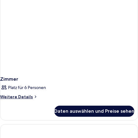
Zimmer
Platz für 6 Personen
Weitere
Weitere Details
Details
für
Daten auswählen und Preise sehen
Zimmer