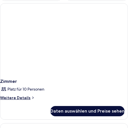
Zimmer
Platz für 10 Personen
Weitere
Weitere Details
Details
für
Daten auswählen und Preise sehen
Zimmer