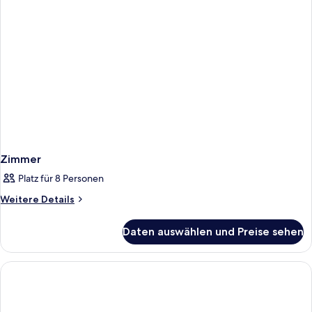
Zimmer
Platz für 8 Personen
Weitere
Weitere Details
Details
für
Daten auswählen und Preise sehen
Zimmer