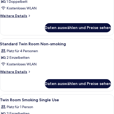
Doppelzimmer,
1 Doppelbett
Nichtraucher
Kostenloses WLAN
anzeigen
Weitere
Weitere Details
Details
für
Daten auswählen und Preise sehen
Standard-
Doppelzimmer,
Nichtraucher
Alle
Ein Hotelzimmer mit zwei Betten, ein
1
Standard Twin Room Non-smoking
Fotos
Platz für 4 Personen
für
2 Einzelbetten
Standard
Twin
Kostenloses WLAN
Room
Weitere
Weitere Details
Non-
Details
für
smoking
Daten auswählen und Preise sehen
Standard
anzeigen
Twin
Room
Alle
Ein Hotelzimmer mit zwei Betten, ein
1
Non-
Twin Room Smoking Single Use
Fotos
smoking
Platz für 1 Person
für
2 Einzelbetten