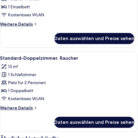
1 Einzelbett
Kostenloses WLAN
Weitere
Weitere Details
Details
für
Daten auswählen und Preise sehen
Standard
Single
Room
Alle
Ein Hotelzimmer mit einem Bett, eine
15
Smoking
Standard-Doppelzimmer, Raucher
Fotos
13 m²
für
1 Schlafzimmer
Standard-
Doppelzimmer,
Platz für 2 Personen
Raucher
1 Doppelbett
anzeigen
Kostenloses WLAN
Weitere
Weitere Details
Details
für
Daten auswählen und Preise sehen
Standard-
Doppelzimmer,
Raucher