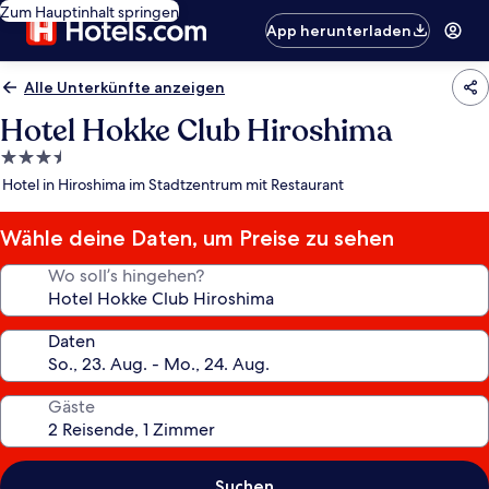
Zum Hauptinhalt springen
App herunterladen
Alle Unterkünfte anzeigen
Hotel Hokke Club Hiroshima
3.5-
Sterne-
Hotel in Hiroshima im Stadtzentrum mit Restaurant
Unterkunft
Wähle deine Daten, um Preise zu sehen
Wo soll’s hingehen?
Daten
Gäste
Suchen