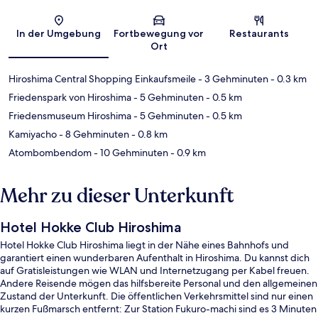
Karte
In der Umgebung
Fortbewegung vor
Restaurants
Ort
Hiroshima Central Shopping Einkaufsmeile
- 3 Gehminuten
- 0.3 km
Friedenspark von Hiroshima
- 5 Gehminuten
- 0.5 km
Friedensmuseum Hiroshima
- 5 Gehminuten
- 0.5 km
Kamiyacho
- 8 Gehminuten
- 0.8 km
Atombombendom
- 10 Gehminuten
- 0.9 km
Mehr zu dieser Unterkunft
Hotel Hokke Club Hiroshima
Hotel Hokke Club Hiroshima liegt in der Nähe eines Bahnhofs und
garantiert einen wunderbaren Aufenthalt in Hiroshima. Du kannst dich
auf Gratisleistungen wie WLAN und Internetzugang per Kabel freuen.
Andere Reisende mögen das hilfsbereite Personal und den allgemeinen
Zustand der Unterkunft. Die öffentlichen Verkehrsmittel sind nur einen
kurzen Fußmarsch entfernt: Zur Station Fukuro-machi sind es 3 Minuten