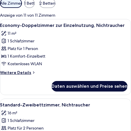
Verfügbare
Alle Zimmer
1 Bett
2 Betten
Filter
für
Anzeige von 11 von 11 Zimmern
Zimmer
Alle
Ein Hotelzimmer mit einem Bett, einem
15
Economy-Doppelzimmer zur Einzelnutzung, Nichtraucher
Fotos
11 m²
für
1 Schlafzimmer
Economy-
Doppelzimmer
Platz für 1 Person
zur
1 Komfort-Einzelbett
Einzelnutzung,
Kostenloses WLAN
Nichtraucher
Weitere
Weitere Details
anzeigen
Details
für
Daten auswählen und Preise sehen
Economy-
Doppelzimmer
zur
Alle
Ein Hotelzimmer mit zwei Betten, ein
16
Einzelnutzung,
Standard-Zweibettzimmer, Nichtraucher
Fotos
Nichtraucher
16 m²
für
1 Schlafzimmer
Standard-
Zweibettzimmer,
Platz für 2 Personen