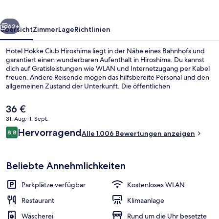
rück
Weiter
62+
Übersicht
Zimmer
Lage
Richtlinien
Hotel Hokke Club Hiroshima liegt in der Nähe eines Bahnhofs und
garantiert einen wunderbaren Aufenthalt in Hiroshima. Du kannst
dich auf Gratisleistungen wie WLAN und Internetzugang per Kabel
freuen. Andere Reisende mögen das hilfsbereite Personal und den
allgemeinen Zustand der Unterkunft. Die öffentlichen
Verkehrsmittel sind nur einen kurzen Fußmarsch entfernt: Zur
Station Fukuro-machi sind es 3 Minuten und zur Station Chuden-
Der
36 €
mae 5 Minuten.
aktuelle
31. Aug.–1. Sept.
Preis
Bewertungen
Hervorragend
Restaurant
8,8
beträgt
Alle 1.006 Bewertungen anzeigen
8,8 von 10.
36 €.
Beliebte Annehmlichkeiten
Parkplätze verfügbar
Kostenloses WLAN
Restaurant
Klimaanlage
Wäscherei
Rund um die Uhr besetzte