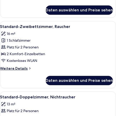
anzeigen
Details
für
Daten auswählen und Preise sehen
Economy-
Doppelzimmer
zur
Alle
Ein Hotelzimmer mit zwei Betten, ein
16
Einzelnutzung,
Standard-Zweibettzimmer, Raucher
Fotos
Raucher
16 m²
für
1 Schlafzimmer
Standard-
Zweibettzimmer,
Platz für 2 Personen
Raucher
2 Komfort-Einzelbetten
anzeigen
Kostenloses WLAN
Weitere
Weitere Details
Details
für
Daten auswählen und Preise sehen
Standard-
Zweibettzimmer,
Raucher
Alle
Ein Hotelzimmer mit einem Bett, eine
15
Standard-Doppelzimmer, Nichtraucher
Fotos
13 m²
für
Platz für 2 Personen
Standard-