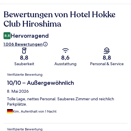
Bewertungen von Hotel Hokke
Bewertungen
Club Hiroshima
Hervorragend
8,8
1.006 Bewertungen
8,8
8,6
8,8
Sauberkeit
Ausstattung
Personal & Service
Bewertungen
Verifizierte Bewertung
10/10 – Außergewöhnlich
8. Mai 2026
Tolle Lage, nettes Personal. Sauberes Zimmer und reichlich
Parkplätze.
Kim, Aufenthalt von 1 Nacht
Verifizierte Bewertung