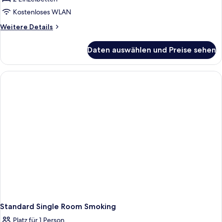
Twin
Room
Kostenloses WLAN
Smoking
Weitere
Weitere Details
Single
Details
für
Use
Daten auswählen und Preise sehen
Twin
anzeigen
Room
Smoking
Single
Use
Standard Single Room Smoking
Platz für 1 Person