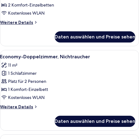
Nichtraucher
2 Komfort-Einzelbetten
anzeigen
Kostenloses WLAN
Weitere
Weitere Details
Details
für
Daten auswählen und Preise sehen
Standard-
Zweibettzimmer,
Nichtraucher
Alle
Ein Hotelzimmer mit Bett, Schreibtisc
15
Economy-Doppelzimmer, Nichtraucher
Fotos
11 m²
für
1 Schlafzimmer
Economy-
Doppelzimmer,
Platz für 2 Personen
Nichtraucher
1 Komfort-Einzelbett
anzeigen
Kostenloses WLAN
Weitere
Weitere Details
Details
für
Daten auswählen und Preise sehen
Economy-
Doppelzimmer,
Nichtraucher
Alle
Ein Hotelzimmer mit Bett, Schreibtisc