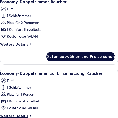
15
Economy-Doppelzimmer, Raucher
Fotos
11 m²
für
1 Schlafzimmer
Economy-
Doppelzimmer,
Platz für 2 Personen
Raucher
1 Komfort-Einzelbett
anzeigen
Kostenloses WLAN
Weitere
Weitere Details
Details
für
Daten auswählen und Preise sehen
Economy-
Doppelzimmer,
Raucher
Alle
Ein Hotelzimmer mit einem Bett, einem
15
Economy-Doppelzimmer zur Einzelnutzung, Raucher
Fotos
11 m²
für
1 Schlafzimmer
Economy-
Doppelzimmer
Platz für 1 Person
zur
1 Komfort-Einzelbett
Einzelnutzung,
Kostenloses WLAN
Raucher
Weitere
Weitere Details