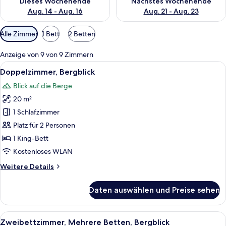
Dieses Wochenende
Nächstes Wochenende
Aug. 14 - Aug. 16
Aug. 21 - Aug. 23
Verfügbare
Alle Zimmer
1 Bett
2 Betten
Filter
für
Anzeige von 9 von 9 Zimmern
Zimmer
Alle
Ein modernes Hotelzimmer mit einem r
11
Doppelzimmer, Bergblick
Fotos
Blick auf die Berge
für
20 m²
Doppelzimmer,
Bergblick
1 Schlafzimmer
anzeigen
Platz für 2 Personen
1 King-Bett
Kostenloses WLAN
Weitere
Weitere Details
Details
für
Daten auswählen und Preise sehen
Doppelzimmer,
Bergblick
Alle
Ein modernes Zimmer mit einem Holztis
10
Zweibettzimmer, Mehrere Betten, Bergblick