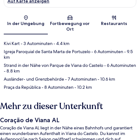
Auf Karte anzeigen
Karte
In der Umgebung
Fortbewegung vor
Restaurants
Ort
Kivi Kart
- 3 Autominuten
- 4.4 km
Igreja Paroquial de Santa Marta de Portuzelo
- 6 Autominuten
- 9.5
km
Strand in der Nähe von Parque de Viana do Castelo
- 6 Autominuten
- 8.8 km
Ausländer- und Grenzbehörde
- 7 Autominuten
- 10.6 km
Praça da República
- 8 Autominuten
- 10.2 km
Mehr zu dieser Unterkunft
Coração de Viana AL
Coração de Viana AL liegt in der Nähe eines Bahnhofs und garantiert
einen wunderbaren Aufenthalt in Viana do Castelo. Du kannst im
Außenpool (je nach Saison geöffnet) schwimmen und dich auf