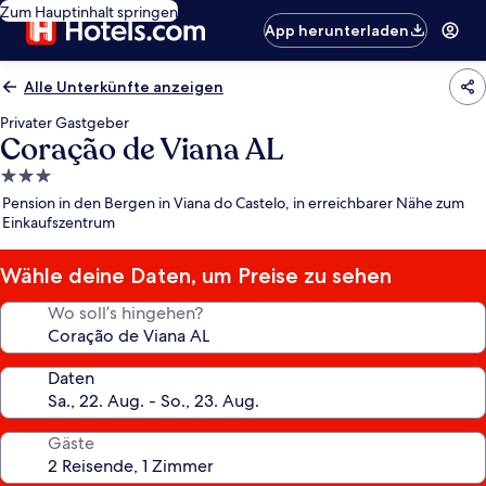
Zum Hauptinhalt springen
App herunterladen
Alle Unterkünfte anzeigen
Privater Gastgeber
Coração de Viana AL
3.0-
Sterne-
Pension in den Bergen in Viana do Castelo, in erreichbarer Nähe zum
Unterkunft
Einkaufszentrum
Wähle deine Daten, um Preise zu sehen
Wo soll’s hingehen?
Daten
Gäste