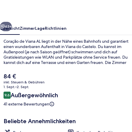
AL
rück
Weiter
43+
Übersicht
Zimmer
Lage
Richtlinien
Coração de Viana AL liegt in der Nähe eines Bahnhofs und garantiert
einen wunderbaren Aufenthalt in Viana do Castelo. Du kannst im
Außenpool (je nach Saison geöffnet) schwimmen und dich auf
Gratisleistungen wie WLAN und Parkplätze ohne Service freuen. Du
kannst dich auf eine Terrasse und einen Garten freuen. Die Zimmer
sind mit Kühlschränken und Mikrowellen versehen.
Der
84 €
aktuelle
inkl. Steuern & Gebühren
Preis
1. Sept.–2. Sept.
Schreibtisch, laptopgeeigneter Arbei
beträgt
Bewertungen
Außergewöhnlich
9,6
84 €.
9,6 von 10.
41 externe Bewertungen
Beliebte Annehmlichkeiten