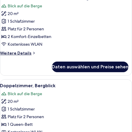
Fotos
Blick auf die Berge
für
20 m²
Zweibettzimmer,
Mehrere
1 Schlafzimmer
Betten,
Platz für 2 Personen
Bergblick
2 Komfort-Einzelbetten
anzeigen
Kostenloses WLAN
Weitere
Weitere Details
Details
für
Daten auswählen und Preise sehen
Zweibettzimmer,
Mehrere
Betten,
Alle
Ein modernes Hotelzimmer mit einem r
10
Bergblick
Doppelzimmer, Bergblick
Fotos
Blick auf die Berge
für
20 m²
Doppelzimmer,
Bergblick
1 Schlafzimmer
anzeigen
Platz für 2 Personen
1 Queen-Bett