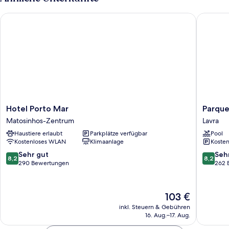
Hotel Porto Mar
Parque d
Hotel
Parque
Hotel Porto Mar
Parque
Porto
de
Matosinhos-Zentrum
Lavra
Mar
Campis
Haustiere erlaubt
Parkplätze verfügbar
Pool
Matosinhos-
Orbitur
Kostenloses WLAN
Klimaanlage
Kosten
Zentrum
Angeira
Lavra
8.2
8.2
Sehr gut
Seh
8,2
8,2
von
von
290 Bewertungen
262 
10,
10,
Sehr
Sehr
gut,
gut,
Der
103 €
290
262
Preis
inkl. Steuern & Gebühren
Bewertungen
Bewert
beträgt
16. Aug.–17. Aug.
103 €