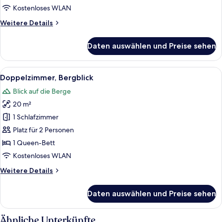
Kostenloses WLAN
Weitere
Weitere Details
Details
für
Daten auswählen und Preise sehen
Doppelzimmer,
Poolblick
Alle
Ein Schlafzimmer mit einem Bett, eine
9
Doppelzimmer, Bergblick
Fotos
Blick auf die Berge
für
20 m²
Doppelzimmer,
Bergblick
1 Schlafzimmer
anzeigen
Platz für 2 Personen
1 Queen-Bett
Kostenloses WLAN
Weitere
Weitere Details
Details
für
Daten auswählen und Preise sehen
Doppelzimmer,
Bergblick
Ähnliche Unterkünfte