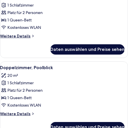
1 Schlafzimmer
Doppelzimmer,
Bergblick
Platz für 2 Personen
anzeigen
1 Queen-Bett
Kostenloses WLAN
Weitere
Weitere Details
Details
für
Daten auswählen und Preise sehen
Doppelzimmer,
Bergblick
Alle
Ein Schlafzimmer mit einem Bett, Holz
8
Doppelzimmer, Poolblick
Fotos
20 m²
für
1 Schlafzimmer
Doppelzimmer,
Poolblick
Platz für 2 Personen
anzeigen
1 Queen-Bett
Kostenloses WLAN
Weitere
Weitere Details
Details
für
Daten auswählen und Preise sehen