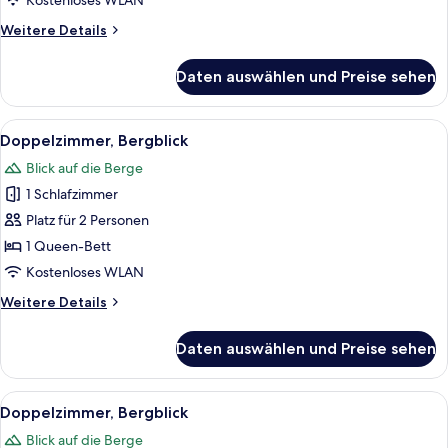
Kostenloses WLAN
Weitere
Weitere Details
Details
für
Daten auswählen und Preise sehen
Doppelzimmer,
Bergblick
Alle
Ein modernes Hotelzimmer mit einem r
9
Doppelzimmer, Bergblick
Fotos
Blick auf die Berge
für
1 Schlafzimmer
Doppelzimmer,
Bergblick
Platz für 2 Personen
anzeigen
1 Queen-Bett
Kostenloses WLAN
Weitere
Weitere Details
Details
für
Daten auswählen und Preise sehen
Doppelzimmer,
Bergblick
Alle
Ein modernes Hotelzimmer mit einem r
9
Doppelzimmer, Bergblick
Fotos
Blick auf die Berge
für