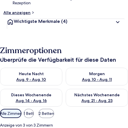
Rezeption
Alle anzeigen
Wichtigste Merkmale
(4)
Zimmeroptionen
Überprüfe die Verfügbarkeit für diese Daten
Überprüfe die Verfügbarkeit für heute Nacht, Aug. 9 - Aug. 10
Überprüfe die Verfügbarkeit fü
Heute Nacht
Morgen
Aug. 9 - Aug. 10
Aug. 10 - Aug. 11
Überprüfe die Verfügbarkeit für dieses Wochenende, Aug. 14 -
Überprüfe die Verfügbarkeit f
Dieses Wochenende
Nächstes Wochenende
Aug. 14 - Aug. 16
Aug. 21 - Aug. 23
Verfügbare
Alle Zimmer
1 Bett
2 Betten
Filter
für
Anzeige von 3 von 3 Zimmern