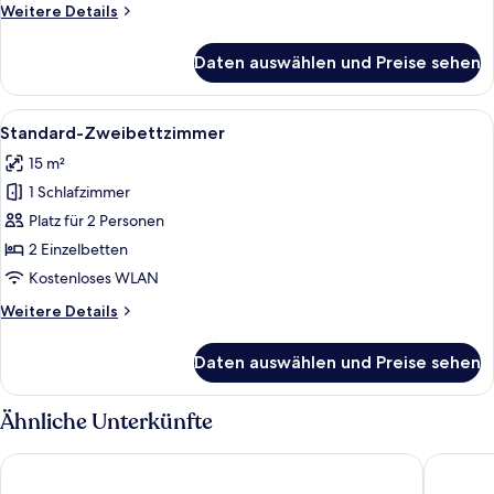
Weitere
Weitere Details
Details
für
Daten auswählen und Preise sehen
Standard-
Dreibettzimmer
Alle
Ein Zimmer mit zwei Holzbetten, einer
22
Standard-Zweibettzimmer
Fotos
15 m²
für
1 Schlafzimmer
Standard-
Zweibettzimmer
Platz für 2 Personen
anzeigen
2 Einzelbetten
Kostenloses WLAN
Weitere
Weitere Details
Details
für
Daten auswählen und Preise sehen
Standard-
Zweibettzimmer
Ähnliche Unterkünfte
Oft Alfre Hotels
Oft Tama