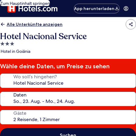
Zum Hauptinhalt springen
App herunterladen
Alle Unterkünfte anzeigen
Hotel Nacional Service
3.0-
Sterne-
Hotel in Goiânia
Unterkunft
Wähle deine Daten, um Preise zu sehen
Wo soll’s hingehen?
Daten
Gäste
Suchen