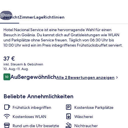
rück
Weiter
105+
Übersicht
Zimmer
Lage
Richtlinien
Hotel Nacional Service ist eine hervorragende Wahl für einen
Besuch in Goiânia. Du kannst dich auf Gratisleistungen wie WLAN
und Parkplätze ohne Service freuen. Täglich von 06:30 Uhr bis
10:00 Uhr wird ein im Preis inbegriffenes Frühstücksbuffet serviert.
Der
37 €
aktuelle
inkl. Steuern & Gebühren
Preis
10. Aug.–11. Aug.
beträgt
Bewertungen
Außergewöhnlich
10
Speisen
Alle 2 Bewertungen anzeigen
37 €.
10 von 10.
Beliebte Annehmlichkeiten
Frühstück inbegriffen
Kostenlose Parkplätze
Kostenloses WLAN
Wäscherei
Rund um die Uhr besetzte
Nichtraucher