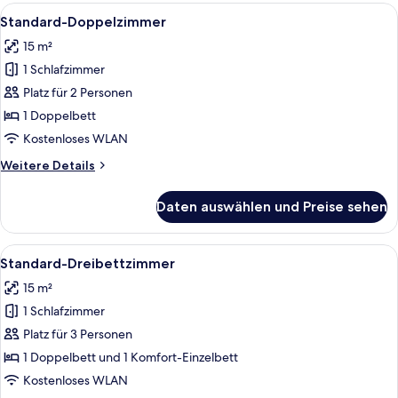
Zimmer
Alle
Ein Hotelzimmer mit Bett, Nachttische
21
Standard-Doppelzimmer
Fotos
15 m²
für
1 Schlafzimmer
Standard-
Doppelzimmer
Platz für 2 Personen
anzeigen
1 Doppelbett
Kostenloses WLAN
Weitere
Weitere Details
Details
für
Daten auswählen und Preise sehen
Standard-
Doppelzimmer
Alle
Ein Zimmer mit zwei Betten, eines mi
19
Standard-Dreibettzimmer
Fotos
15 m²
für
1 Schlafzimmer
Standard-
Dreibettzimmer
Platz für 3 Personen
anzeigen
1 Doppelbett und 1 Komfort-Einzelbett
Kostenloses WLAN