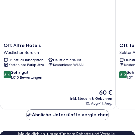
Oft
Oft
Oft Alfre Hotels
Oft Ta
Alfre
Tamand
Westlicher Bereich
Sektor 
Hotels
Plaza
Frühstück inbegriffen
Haustiere erlaubt
Frühst
Westlicher
Hotel
Kostenlose Parkplätze
Kostenloses WLAN
Koste
Bereich
Sektor
Aeropor
8.4
8.0
Sehr gut
Seh
8,4
8,0
von
von
1.010 Bewertungen
1.01
10,
10,
Sehr
Sehr
Der
60 €
gut,
gut,
Preis
inkl. Steuern & Gebühren
1.010
1.011
beträgt
10. Aug.–11. Aug.
Bewertungen
Bewert
60 €
Ähnliche Unterkünfte vergleichen
Melde dich an, um verfügbare Rabatte und Vorteile