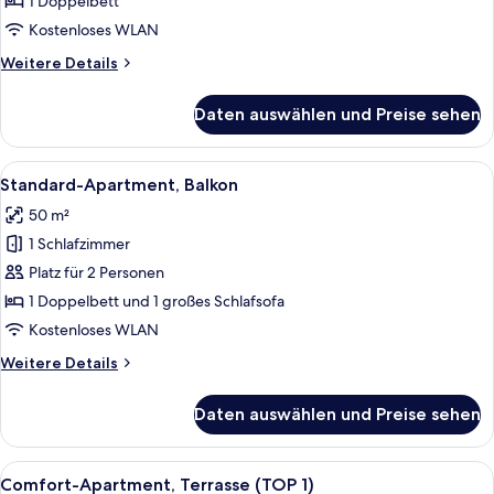
1 Doppelbett
anzeigen
Kostenloses WLAN
Weitere
Weitere Details
Details
für
Daten auswählen und Preise sehen
Comfort-
Doppelzimmer,
Balkon
Alle
Ein Hotelzimmer mit Holzboden, einem
6
Standard-Apartment, Balkon
Fotos
50 m²
für
1 Schlafzimmer
Standard-
Apartment,
Platz für 2 Personen
Balkon
1 Doppelbett und 1 großes Schlafsofa
anzeigen
Kostenloses WLAN
Weitere
Weitere Details
Details
für
Daten auswählen und Preise sehen
Standard-
Apartment,
Balkon
Alle
Ein gemütliches Wohnzimmer mit eine
6
Comfort-Apartment, Terrasse (TOP 1)