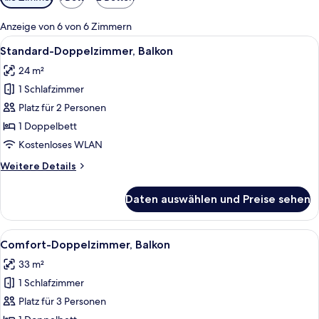
Filter
für
Anzeige von 6 von 6 Zimmern
Zimmer
Alle
Ein Hotelzimmer mit einem Bett, einem
4
Standard-Doppelzimmer, Balkon
Fotos
24 m²
für
1 Schlafzimmer
Standard-
Doppelzimmer,
Platz für 2 Personen
Balkon
1 Doppelbett
anzeigen
Kostenloses WLAN
Weitere
Weitere Details
Details
für
Daten auswählen und Preise sehen
Standard-
Doppelzimmer,
Balkon
Alle
Ein Hotelzimmer mit einem Bett, einem
10
Comfort-Doppelzimmer, Balkon
Fotos
33 m²
für
1 Schlafzimmer
Comfort-
Doppelzimmer,
Platz für 3 Personen
Balkon