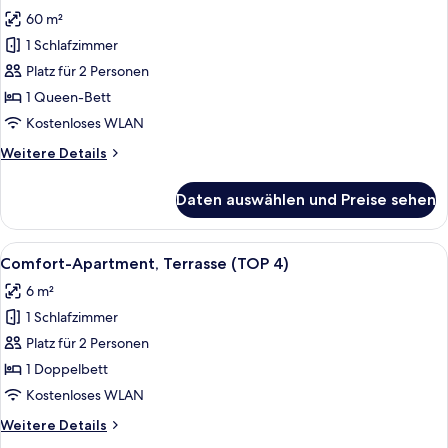
Fotos
60 m²
für
1 Schlafzimmer
Comfort-
Apartment,
Platz für 2 Personen
Terrasse
1 Queen-Bett
(TOP
Kostenloses WLAN
1)
Weitere
Weitere Details
anzeigen
Details
für
Daten auswählen und Preise sehen
Comfort-
Apartment,
Terrasse
Alle
Ein Wohnzimmer mit Holzboden, eine
6
(TOP
Comfort-Apartment, Terrasse (TOP 4)
Fotos
1)
6 m²
für
1 Schlafzimmer
Comfort-
Apartment,
Platz für 2 Personen
Terrasse
1 Doppelbett
(TOP
Kostenloses WLAN
4)
Weitere
Weitere Details
anzeigen
Details