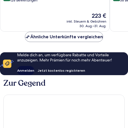
Seefeld
von
von
128 Bewertungen
38 B
10,
10,
Wunderbar,
Außerge
Der
223 €
128
38
Preis
Bewertungen
Bewert
inkl. Steuern & Gebühren
beträgt
30. Aug.–31. Aug.
223 €
Ähnliche Unterkünfte vergleichen
Melde dich an, um verfügbare Rabatte und Vorteile
anzuzeigen. Mehr Prämien für noch mehr Abenteuer!
Anmelden
Jetzt kostenlos registrieren
Zur Gegend