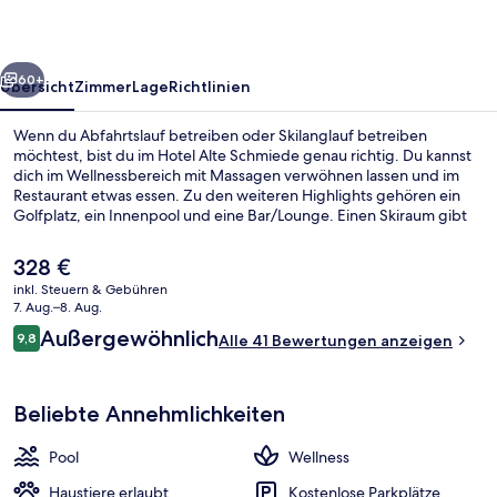
rück
Weiter
60+
Übersicht
Zimmer
Lage
Richtlinien
Wenn du Abfahrtslauf betreiben oder Skilanglauf betreiben
möchtest, bist du im Hotel Alte Schmiede genau richtig. Du kannst
dich im Wellnessbereich mit Massagen verwöhnen lassen und im
Restaurant etwas essen. Zu den weiteren Highlights gehören ein
Golfplatz, ein Innenpool und eine Bar/Lounge. Einen Skiraum gibt
es ebenfalls.
Der
328 €
aktuelle
inkl. Steuern & Gebühren
Preis
7. Aug.–8. Aug.
Bar (in der Unterkunft)
beträgt
Bewertungen
Außergewöhnlich
9,8
Alle 41 Bewertungen anzeigen
328 €.
9,8 von 10.
Beliebte Annehmlichkeiten
Pool
Wellness
Haustiere erlaubt
Kostenlose Parkplätze