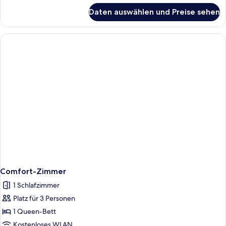
für
Daten auswählen und Preise sehen
Comfort-
Apartment,
Terrasse
(TOP
4)
Comfort-Zimmer
1 Schlafzimmer
Platz für 3 Personen
1 Queen-Bett
Kostenloses WLAN