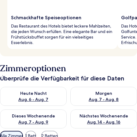
Schmackhafte Speiseoptionen
Golfpa
Das Restaurant des Hotels bietet leckere Mahlzeiten,
Das Hote
die jeden Wunsch erfüllen. Eine elegante Bar und ein
Golfunte
Frühstücksbuffet sorgen für ein vielseitiges
Service.
Esserlebnis.
Erfrisch
Zimmeroptionen
Überprüfe die Verfügbarkeit für diese Daten
Überprüfe die Verfügbarkeit für heute Nacht, Aug. 6 - Aug. 7.
Überprüfe die Verfügbarkeit f
Heute Nacht
Morgen
Aug. 6 - Aug. 7
Aug. 7 - Aug. 8
Überprüfe die Verfügbarkeit für dieses Wochenende, Aug. 7 - 
Überprüfe die Verfügbarkeit f
Dieses Wochenende
Nächstes Wochenende
Aug. 7 - Aug. 9
Aug. 14 - Aug. 16
Verfügbare
Alle Zimmer
1 Bett
2 Betten