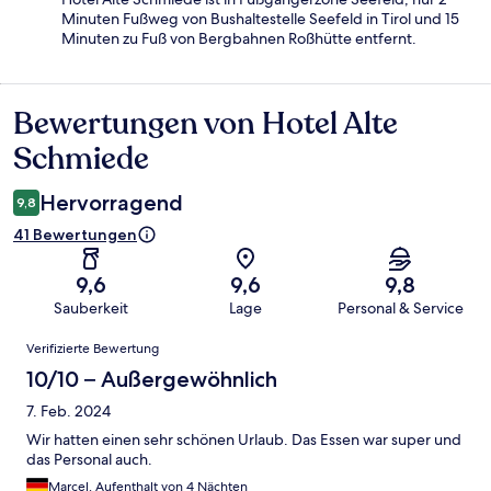
Minuten Fußweg von Bushaltestelle Seefeld in Tirol und 15
Minuten zu Fuß von Bergbahnen Roßhütte entfernt.
Bewertungen von Hotel Alte
Bewertungen
Schmiede
Hervorragend
9,8
41 Bewertungen
9,6
9,6
9,8
Sauberkeit
Lage
Personal & Service
Bewertungen
Verifizierte Bewertung
10/10 – Außergewöhnlich
7. Feb. 2024
Wir hatten einen sehr schönen Urlaub. Das Essen war super und
das Personal auch.
Marcel, Aufenthalt von 4 Nächten