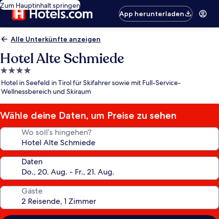
Zum Hauptinhalt springen
App herunterladen
Alle Unterkünfte anzeigen
Hotel Alte Schmiede
4.0-
Sterne-
Hotel in Seefeld in Tirol für Skifahrer sowie mit Full-Service-
Unterkunft
Wellnessbereich und Skiraum
Wähle deine Daten, um Preise zu sehen
Wo soll’s hingehen?
Daten
Gäste