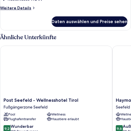
Weitere
Weitere Details
Details
für
Daten auswählen und Preise sehen
Comfort-
Zimmer
Ähnliche Unterkünfte
Post Seefeld - Wellnesshotel Tirol
Haymon
Post
Haymon
Post Seefeld - Wellnesshotel Tirol
Haymo
Seefeld
Seefeld
Fußgängerzone Seefeld
Seefeld 
-
in
Pool
Wellness
Wellne
Wellnesshotel
Tirol
Flughafentransfer
Haustiere erlaubt
Hausti
Tirol
Fußgängerzone
9.2
9.6
Wunderbar
Auß
9,2
9,6