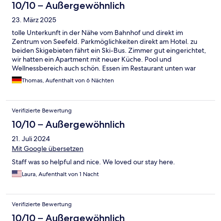
10/10 – Außergewöhnlich
23. März 2025
tolle Unterkunft in der Nähe vom Bahnhof und direkt im
Zentrum von Seefeld. Parkmöglichkeiten direkt am Hotel. zu
beiden Skigebieten fährt ein Ski-Bus. Zimmer gut eingerichtet,
wir hatten ein Apartment mit neuer Küche. Pool und
Wellnessbereich auch schön. Essen im Restaurant unten war
lecker, man muss bloß vorher einen Tisch reservieren, da nur
Thomas, Aufenthalt von 6 Nächten
begrenzt Plätze verfügbar. Fußläufig sind mehrere Supermärkte
erreichbar. Wir können das Hotel empfehlen und kommen
bestimmt einmal wieder.
Verifizierte Bewertung
10/10 – Außergewöhnlich
21. Juli 2024
Mit Google übersetzen
Staff was so helpful and nice. We loved our stay here.
Laura, Aufenthalt von 1 Nacht
Verifizierte Bewertung
10/10 – Außergewöhnlich