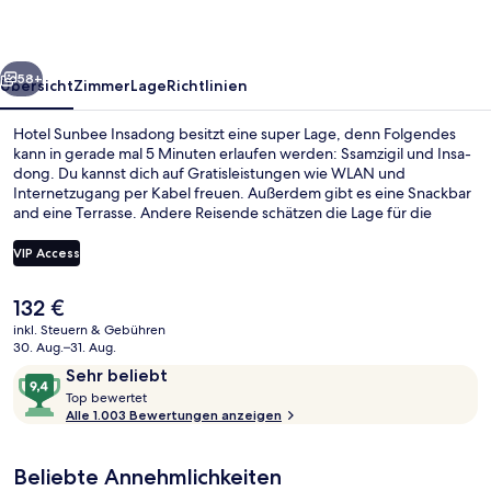
rück
Weiter
58+
Übersicht
Zimmer
Lage
Richtlinien
Hotel Sunbee Insadong besitzt eine super Lage, denn Folgendes
kann in gerade mal 5 Minuten erlaufen werden: Ssamzigil und Insa-
dong. Du kannst dich auf Gratisleistungen wie WLAN und
Internetzugang per Kabel freuen. Außerdem gibt es eine Snackbar
and eine Terrasse. Andere Reisende schätzen die Lage für die
Möglichkeiten zum Sightseeing und die Nähe zu öffentlichen
Verkehrsmitteln: Die Station Jonggak ist 5 und die Station Anguk ist
VIP Access
6 Gehminuten entfernt.
Der
132 €
Fassade der Unterkunft
aktuelle
inkl. Steuern & Gebühren
Preis
30. Aug.–31. Aug.
beträgt
Bewertungen
9,4
Sehr beliebt
132 €.
T
von
Top bewertet
o
Alle 1.003 Bewertungen anzeigen
10,
p
Sehr
beliebt
Beliebte Annehmlichkeiten
b