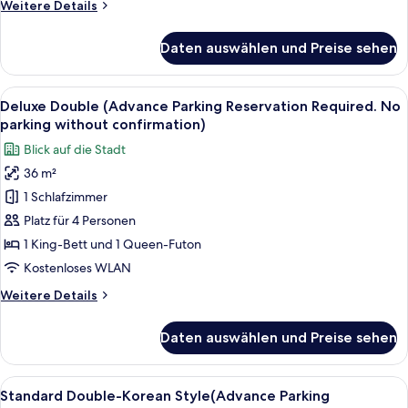
Weitere
Weitere Details
parking
Details
without
für
Daten auswählen und Preise sehen
Deluxe
confirmation)
Twin
anzeigen
(Advance
Alle
Ein Hotelzimmer mit Bett, Nachttisch, 
8
Parking
Deluxe Double (Advance Parking Reservation Required. No
Fotos
Reservation
parking without confirmation)
Required.
für
Blick auf die Stadt
No
Deluxe
parking
36 m²
Double
without
1 Schlafzimmer
(Advance
confirmation)
Parking
Platz für 4 Personen
Reservation
1 King-Bett und 1 Queen-Futon
Required.
Kostenloses WLAN
No
Weitere
Weitere Details
parking
Details
without
für
Daten auswählen und Preise sehen
Deluxe
confirmation)
Double
anzeigen
(Advance
Alle
Ein Hotelzimmer mit Bett, Nachttisch
9
Parking
Standard Double-Korean Style(Advance Parking
Fotos