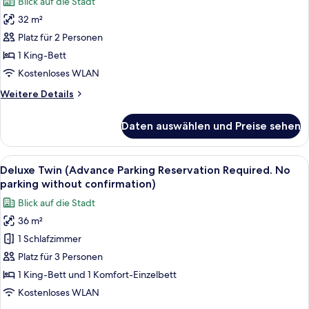
Blick auf die Stadt
Required
Standard
32 m²
Double
Platz für 2 Personen
(Advance
Parking
1 King-Bett
Reservation
Kostenloses WLAN
Required.
Weitere
Weitere Details
No
Details
parking
für
Daten auswählen und Preise sehen
Standard
without
Double
confirmation)
(Advance
Alle
Ein Hotelzimmer mit Schreibtisch, zwe
anzeigen
11
Parking
Deluxe Twin (Advance Parking Reservation Required. No
Fotos
Reservation
parking without confirmation)
Required.
für
Blick auf die Stadt
No
Deluxe
parking
36 m²
Twin
without
1 Schlafzimmer
(Advance
confirmation)
Parking
Platz für 3 Personen
Reservation
1 King-Bett und 1 Komfort-Einzelbett
Required.
Kostenloses WLAN
No