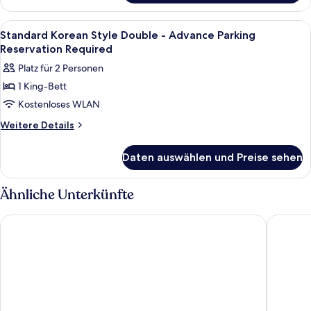
Reservation
Twin
Required
-
Alle
Ein Schlafzimmer mit einem Bett, Nach
7
anzeigen
Advance
Standard Korean Style Double - Advance Parking
Fotos
Parking
Reservation Required
Reservation
für
Platz für 2 Personen
Required
Standard
1 King-Bett
Korean
Kostenloses WLAN
Style
Double
Weitere
Weitere Details
Details
-
für
Advance
Daten auswählen und Preise sehen
Standard
Parking
Korean
Reservation
Style
Ähnliche Unterkünfte
Double
Required
-
anzeigen
NINE TREE BY PARNAS SEOUL INSADONG
The Prim
Advance
Parking
Reservation
Required