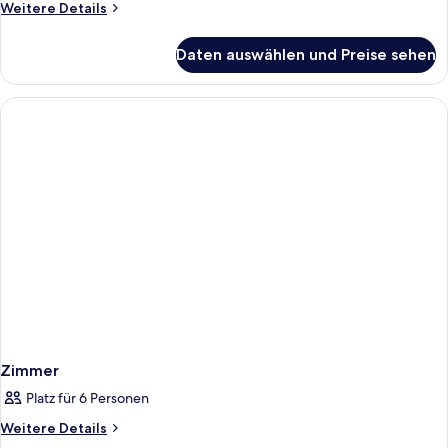
Weitere
Weitere Details
Details
für
Daten auswählen und Preise sehen
Zimmer
Zimmer
Platz für 6 Personen
Weitere
Weitere Details
Details