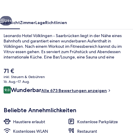
Saarbrücken
rück
Weiter
29+
Übersicht
Zimmer
Lage
Richtlinien
Leonardo Hotel Völklingen - Saarbrücken liegt in der Nähe eines
Bahnhofs und garantiert einen wunderbaren Aufenthalt in
Völklingen. Nach einem Workout im Fitnessbereich kannst du im
Vitruv essen gehen. Es serviert zum Frühstück und Abendessen
internationale Küche. Eine Bar/Lounge, eine Sauna und eine
Snackbar gehören ebenfalls zum Angebot. Andere Reisende lieben
das hilfsbereite Personal.
Der
71 €
aktuelle
inkl. Steuern & Gebühren
Preis
16. Aug.–17. Aug.
Bar (in der Unterkunft)
beträgt
Bewertungen
Wunderbar
9,0
Alle 673 Bewertungen anzeigen
71 €.
9,0 von 10.
Beliebte Annehmlichkeiten
Haustiere erlaubt
Kostenlose Parkplätze
Kostenloses WLAN
Restaurant