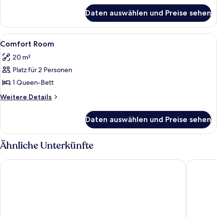
für
Daten auswählen und Preise sehen
Zimmer
Alle
Minibar, Zimmersafe, Schreibtisch, sch
2
Comfort Room
Fotos
20 m²
für
Platz für 2 Personen
Comfort
Room
1 Queen-Bett
anzeigen
Weitere
Weitere Details
Details
für
Daten auswählen und Preise sehen
Comfort
Room
Ähnliche Unterkünfte
Premier Inn Saarbrücken City Congresshalle
H2 Hotel