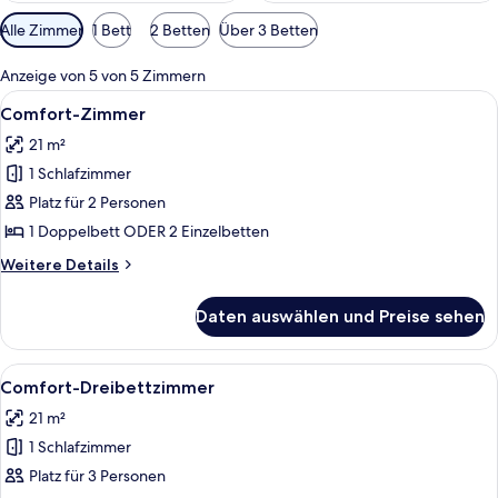
Verfügbare
Alle Zimmer
1 Bett
2 Betten
Über 3 Betten
Filter
für
Anzeige von 5 von 5 Zimmern
Zimmer
Alle
Ein Hotelzimmer mit einem großen Bet
4
Comfort-Zimmer
Fotos
21 m²
für
1 Schlafzimmer
Comfort-
Zimmer
Platz für 2 Personen
anzeigen
1 Doppelbett ODER 2 Einzelbetten
Weitere
Weitere Details
Details
für
Daten auswählen und Preise sehen
Comfort-
Zimmer
Alle
Ein Hotelzimmer mit einem großen Bet
4
Comfort-Dreibettzimmer
Fotos
21 m²
für
1 Schlafzimmer
Comfort-
Dreibettzimmer
Platz für 3 Personen