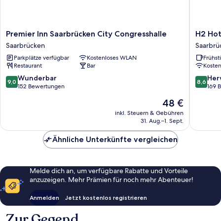
Premier
H2
Premier Inn Saarbrücken City Congresshalle
H2 Hot
Inn
Hotel
Saarbrücken
Saarbrü
Saarbrücken
Saarbrü
Parkplätze verfügbar
Kostenloses WLAN
Frühst
City
Saarbrü
Restaurant
Bar
Koste
Congresshalle
Saarbrücken
9.0
8.6
Wunderbar
Her
9,0
8,6
von
von
152 Bewertungen
169 
10,
10,
Der
48 €
Wunderbar,
Hervorr
Preis
152
169
inkl. Steuern & Gebühren
beträgt
31. Aug.–1. Sept.
Bewertungen
Bewert
48 €
Ähnliche Unterkünfte vergleichen
Melde dich an, um verfügbare Rabatte und Vorteile
anzuzeigen. Mehr Prämien für noch mehr Abenteuer!
Anmelden
Jetzt kostenlos registrieren
Zur Gegend