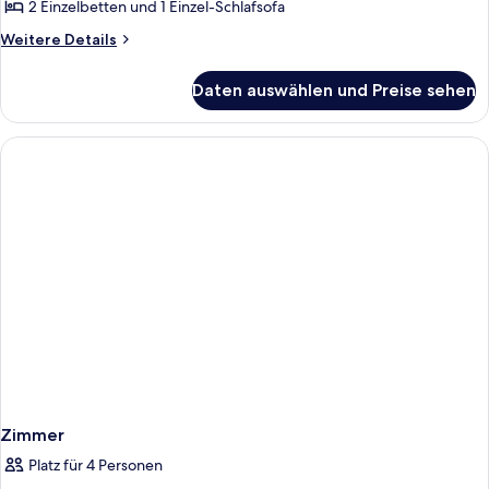
anzeigen
2 Einzelbetten und 1 Einzel-Schlafsofa
Weitere
Weitere Details
Details
für
Daten auswählen und Preise sehen
Comfort-
Dreibettzimmer
Zimmer
Platz für 4 Personen