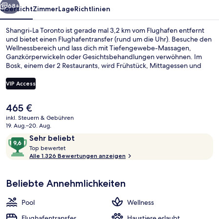
68+
Übersicht
Zimmer
Lage
Richtlinien
Shangri-La Toronto ist gerade mal 3,2 km vom Flughafen entfernt
und bietet einen Flughafentransfer (rund um die Uhr). Besuche den
Wellnessbereich und lass dich mit Tiefengewebe-Massagen,
Ganzkörperwickeln oder Gesichtsbehandlungen verwöhnen. Im
Bosk, einem der 2 Restaurants, wird Frühstück, Mittagessen und
Abendessen serviert. Als weitere Highlights bietet dieses Hotel im
luxuriösen Stil 2 Bars/Lounges, einen Innenpool und einen rund um
VIP Access
die Uhr geöffneten Fitnessbereich. Andere Reisende lieben das
hilfsbereite Personal. Die Unterkunft ist nur einen kurzen Fußmarsch
Der
465 €
von den öffentlichen Verkehrsmitteln entfernt: Zur U-Bahn läuft
Außenbereich
aktuelle
man 2 Minuten (U-Bahn-Station St Andrew) bzw. 2 Minuten
inkl. Steuern & Gebühren
Preis
19. Aug.–20. Aug.
(Straßenbahnhaltestelle Queen St West at University Ave).
beträgt
Bewertungen
9,6
Sehr beliebt
465 €.
T
von
Top bewertet
o
Alle 1.326 Bewertungen anzeigen
10,
p
Sehr
beliebt
Beliebte Annehmlichkeiten
b
e
w
Pool
Wellness
e
r
Flughafentransfer
Haustiere erlaubt