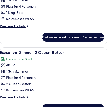
Suite,
1 Schlafzimmer
1
Platz für 4 Personen
Schlafzimmer
1 King-Bett
anzeigen
Kostenloses WLAN
Weitere
Weitere Details
Details
für
Daten auswählen und Preise sehen
Deluxe-
Suite,
1
Alle
Ein Hotelzimmer mit zwei Betten, ei
7
Schlafzimmer
Executive-Zimmer, 2 Queen-Betten
Fotos
Blick auf die Stadt
für
48 m²
Executive-
Zimmer,
1 Schlafzimmer
2 Queen-
Platz für 4 Personen
Betten
2 Queen-Betten
anzeigen
Kostenloses WLAN
Weitere
Weitere Details
Details
für