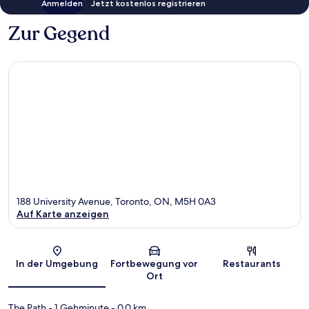
Anmelden
Jetzt kostenlos registrieren
Zur Gegend
188 University Avenue, Toronto, ON, M5H 0A3
Auf Karte anzeigen
Karte
In der Umgebung
Fortbewegung vor
Restaurants
Ort
The Path
- 1 Gehminute
- 0.0 km