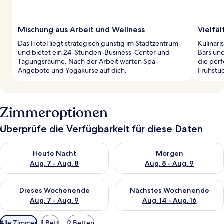
Mischung aus Arbeit und Wellness
Vielfä
Das Hotel liegt strategisch günstig im Stadtzentrum
Kulinari
und bietet ein 24-Stunden-Business-Center und
Bars und
Tagungsräume. Nach der Arbeit warten Spa-
die per
Angebote und Yogakurse auf dich.
Frühstüc
Zimmeroptionen
Überprüfe die Verfügbarkeit für diese Daten
Überprüfe die Verfügbarkeit für heute Nacht, Aug. 7 - Aug. 8.
Überprüfe die Verfügbarkeit f
Heute Nacht
Morgen
Aug. 7 - Aug. 8
Aug. 8 - Aug. 9
Überprüfe die Verfügbarkeit für dieses Wochenende, Aug. 7 - 
Überprüfe die Verfügbarkeit f
Dieses Wochenende
Nächstes Wochenende
Aug. 7 - Aug. 9
Aug. 14 - Aug. 16
Verfügbare
Alle Zimmer
1 Bett
2 Betten