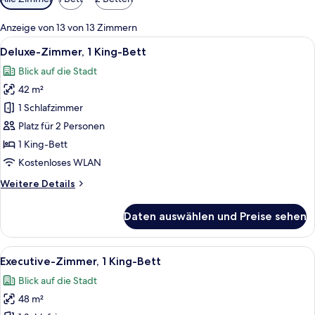
Filter
für
Anzeige von 13 von 13 Zimmern
Zimmer
Alle
Ein Hotelzimmer mit einem großen Bet
7
Deluxe-Zimmer, 1 King-Bett
Fotos
Blick auf die Stadt
für
42 m²
Deluxe-
Zimmer,
1 Schlafzimmer
1 King-
Platz für 2 Personen
Bett
1 King-Bett
anzeigen
Kostenloses WLAN
Weitere
Weitere Details
Details
für
Daten auswählen und Preise sehen
Deluxe-
Zimmer,
1 King-
Alle
Ein Hotelzimmer mit einem großen Bet
6
Bett
Executive-Zimmer, 1 King-Bett
Fotos
Blick auf die Stadt
für
48 m²
Executive-