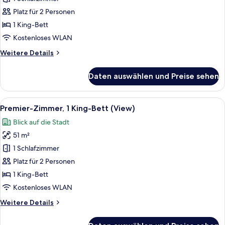
1 King-
Platz für 2 Personen
Bett,
1 King-Bett
Terrasse
Kostenloses WLAN
anzeigen
Weitere
Weitere Details
Details
für
Daten auswählen und Preise sehen
Executive-
Zimmer,
1 King-
Alle
Ein modernes Hotelzimmer mit einem 
6
Bett,
Premier-Zimmer, 1 King-Bett (View)
Fotos
Terrasse
Blick auf die Stadt
für
51 m²
Premier-
Zimmer,
1 Schlafzimmer
1 King-
Platz für 2 Personen
Bett
1 King-Bett
(View)
Kostenloses WLAN
anzeigen
Weitere
Weitere Details
Details
für