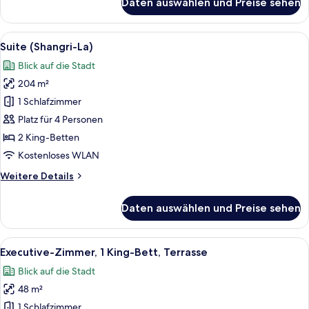
Daten auswählen und Preise sehen
Premium-
Suite
Alle
Ein modernes Hotelzimmer mit geschwu
6
Suite (Shangri-La)
Fotos
Blick auf die Stadt
für
204 m²
Suite
(Shangri-
1 Schlafzimmer
La)
Platz für 4 Personen
anzeigen
2 King-Betten
Kostenloses WLAN
Weitere
Weitere Details
Details
für
Daten auswählen und Preise sehen
Suite
(Shangri-
La)
Alle
Ein Hotelzimmer mit einem großen Bet
6
Executive-Zimmer, 1 King-Bett, Terrasse
Fotos
Blick auf die Stadt
für
48 m²
Executive-
Zimmer,
1 Schlafzimmer