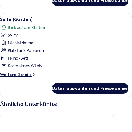
Daten auswählen und Preise sehen
Premier-
Zimmer,
1 King-
Alle
Ein Bett mit weißer Bettwäsche, ein Ko
5
Bett
Suite (Garden)
Fotos
(View)
Blick auf den Garten
für
59 m²
Suite
(Garden)
1 Schlafzimmer
anzeigen
Platz für 2 Personen
1 King-Bett
Kostenloses WLAN
Weitere
Weitere Details
Details
für
Daten auswählen und Preise sehen
Suite
(Garden)
Ähnliche Unterkünfte
Fairmont Royal York
Chelsea 