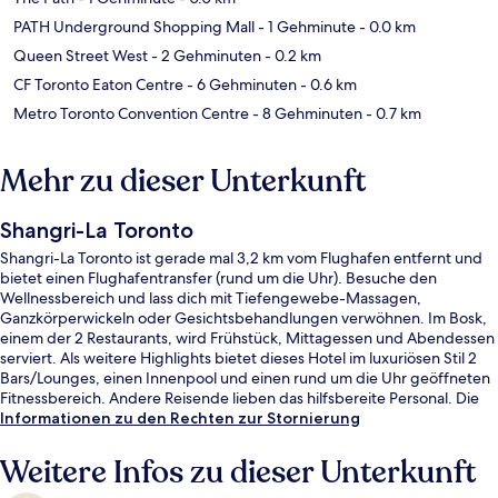
PATH Underground Shopping Mall
- 1 Gehminute
- 0.0 km
Queen Street West
- 2 Gehminuten
- 0.2 km
CF Toronto Eaton Centre
- 6 Gehminuten
- 0.6 km
Metro Toronto Convention Centre
- 8 Gehminuten
- 0.7 km
Mehr zu dieser Unterkunft
Shangri-La Toronto
Shangri-La Toronto ist gerade mal 3,2 km vom Flughafen entfernt und
bietet einen Flughafentransfer (rund um die Uhr). Besuche den
Wellnessbereich und lass dich mit Tiefengewebe-Massagen,
Ganzkörperwickeln oder Gesichtsbehandlungen verwöhnen. Im Bosk,
einem der 2 Restaurants, wird Frühstück, Mittagessen und Abendessen
serviert. Als weitere Highlights bietet dieses Hotel im luxuriösen Stil 2
Bars/Lounges, einen Innenpool und einen rund um die Uhr geöffneten
Fitnessbereich. Andere Reisende lieben das hilfsbereite Personal. Die
Unterkunft ist nur einen kurzen Fußmarsch von den öffentlichen
Informationen zu den Rechten zur Stornierung
Verkehrsmitteln entfernt: Zur U-Bahn läuft man 2 Minuten (U-Bahn-
Station St Andrew) bzw. 2 Minuten (Straßenbahnhaltestelle Queen St
Weitere Infos zu dieser Unterkunft
West at University Ave).