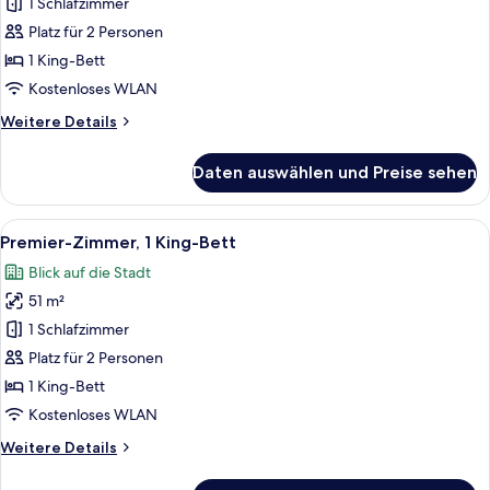
Zimmer,
1 Schlafzimmer
1 King-
Platz für 2 Personen
Bett
1 King-Bett
anzeigen
Kostenloses WLAN
Weitere
Weitere Details
Details
für
Daten auswählen und Preise sehen
Executive-
Zimmer,
1 King-
Alle
Ein Hotelzimmer mit einem großen Bet
7
Bett
Premier-Zimmer, 1 King-Bett
Fotos
Blick auf die Stadt
für
51 m²
Premier-
Zimmer,
1 Schlafzimmer
1 King-
Platz für 2 Personen
Bett
1 King-Bett
anzeigen
Kostenloses WLAN
Weitere
Weitere Details
Details
für