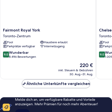
Fairmont
Chelsea
Fairmont Royal York
Chelse
Royal
Hotel,
Toronto-Zentrum
Toronto
York
Toronto
Pool
Haustiere erlaubt
Pool
Toronto-
Toronto
Parkplätze verfügbar
Internetzugang
Parkpl
Zentrum
Zentru
9.0
9.0
Wunderbar
Wun
9,0
9,0
von
von
8.496 Bewertungen
1.00
10,
10,
Der
220 €
Wunderbar,
Wunder
Preis
8.496
1.009
inkl. Steuern & Gebühren
beträgt
30. Aug.–31. Aug.
Bewertungen
Bewert
220 €
Ähnliche Unterkünfte vergleichen
Melde dich an, um verfügbare Rabatte und Vorteile
anzuzeigen. Mehr Prämien für noch mehr Abenteuer!