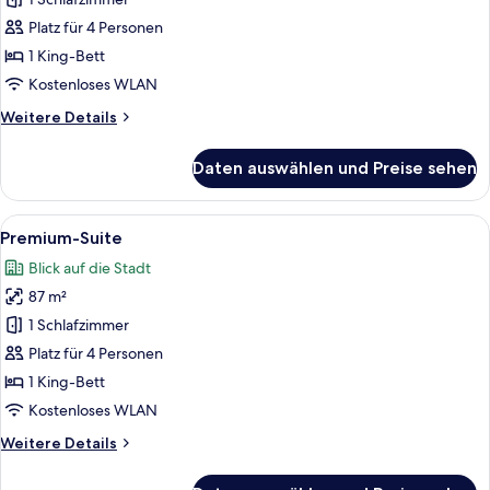
(Owner)
anzeigen
Platz für 4 Personen
1 King-Bett
Kostenloses WLAN
Weitere
Weitere Details
Details
für
Daten auswählen und Preise sehen
Suite
(Owner)
Alle
Ein Korridor mit Holztüren, die zu e
9
Premium-Suite
Fotos
Blick auf die Stadt
für
87 m²
Premium-
Suite
1 Schlafzimmer
anzeigen
Platz für 4 Personen
1 King-Bett
Kostenloses WLAN
Weitere
Weitere Details
Details
für