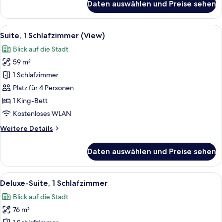
Daten auswählen und Preise sehen
Premier-
Zimmer,
1 King-
Alle
Ein moderner Bürostuhl, ein Schreibti
7
Bett
Suite, 1 Schlafzimmer (View)
Fotos
Blick auf die Stadt
für
59 m²
Suite,
1
1 Schlafzimmer
Schlafzimmer
Platz für 4 Personen
(View)
1 King-Bett
anzeigen
Kostenloses WLAN
Weitere
Weitere Details
Details
für
Daten auswählen und Preise sehen
Suite,
1
Schlafzimmer
Alle
Ein Hotelzimmer mit einem großen Bet
6
(View)
Deluxe-Suite, 1 Schlafzimmer
Fotos
Blick auf die Stadt
für
76 m²
Deluxe-