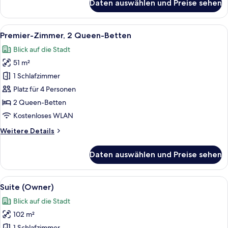
Daten auswählen und Preise sehen
Executive-
Zimmer,
2 Queen-
Alle
Ein Hotelzimmer mit zwei Betten, ein
7
Betten
Premier-Zimmer, 2 Queen-Betten
Fotos
Blick auf die Stadt
für
51 m²
Premier-
Zimmer,
1 Schlafzimmer
2 Queen-
Platz für 4 Personen
Betten
2 Queen-Betten
anzeigen
Kostenloses WLAN
Weitere
Weitere Details
Details
für
Daten auswählen und Preise sehen
Premier-
Zimmer,
2 Queen-
Alle
Ein modernes Hotelzimmer mit einem 
6
Betten
Suite (Owner)
Fotos
Blick auf die Stadt
für
102 m²
Suite
1 Schlafzimmer