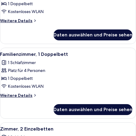
1
1 Doppelbett
Doppelbett
Kostenloses WLAN
anzeigen
Weitere
Weitere Details
Details
für
Daten auswählen und Preise sehen
Zimmer,
1
Doppelbett
Alle
Ein Schlafraum mit Etagenbetten, Schr
10
Familienzimmer, 1 Doppelbett
Fotos
1 Schlafzimmer
für
Platz für 4 Personen
Familienzimmer,
1
1 Doppelbett
Doppelbett
Kostenloses WLAN
anzeigen
Weitere
Weitere Details
Details
für
Daten auswählen und Preise sehen
Familienzimmer,
1
Doppelbett
Alle
Ein Etagenbett mit einer Stehle, eine
8
Zimmer, 2 Einzelbetten
Fotos