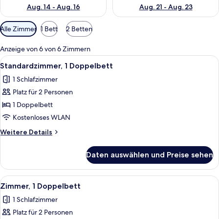
Aug. 14 - Aug. 16
Aug. 21 - Aug. 23
Verfügbare
Alle Zimmer
1 Bett
2 Betten
Filter
für
Anzeige von 6 von 6 Zimmern
Zimmer
Alle
Ein Hotelzimmer mit einem Bett, eine
9
Standardzimmer, 1 Doppelbett
Fotos
1 Schlafzimmer
für
Platz für 2 Personen
Standardzimmer,
1
1 Doppelbett
Doppelbett
Kostenloses WLAN
anzeigen
Weitere
Weitere Details
Details
für
Daten auswählen und Preise sehen
Standardzimmer,
1
Doppelbett
Alle
Ein Hotelzimmer mit einem Bett, eine
13
Zimmer, 1 Doppelbett
Fotos
1 Schlafzimmer
für
Platz für 2 Personen
Zimmer,