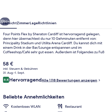
by
Sheraton
Cardiff
rück
Weiter
50+
Übersicht
Zimmer
Lage
Richtlinien
Four Points Flex by Sheraton Cardiff ist hervorragend gelegen,
denn hier übernachtest du nur 10 Gehminuten entfernt von:
Principality Stadium und Utilita Arena Cardiff. Du kannst dich mit
einem Drink in der Bar/Lounge entspannen und im
Coffeeshop/Café sehr gut essen. Außerdem ist Folgendes zu Fuß
höchstens 15 Minuten entfernt: Bucht von Cardiff und Cardiff
Castle. Anderen Reisenden gefallen das hilfsbereite Personal und
Der
58 €
das Preis-Leistungs-Verhältnis sehr gut.
aktuelle
inkl. Steuern & Gebühren
Preis
31. Aug.–1. Sept.
Tägliches Frühstücksbuffet gegen Ge
beträgt
Bewertungen
Hervorragend
8,8
Alle 1.118 Bewertungen anzeigen
58 €.
8,8 von 10.
Beliebte Annehmlichkeiten
Kostenloses WLAN
Restaurant