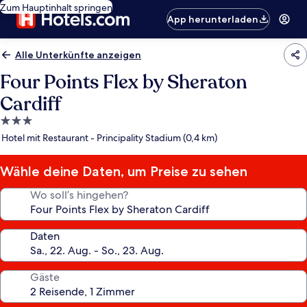
Zum Hauptinhalt springen
App herunterladen
Alle Unterkünfte anzeigen
Four Points Flex by Sheraton
Cardiff
3.0-
Sterne-
Hotel mit Restaurant - Principality Stadium (0,4 km)
Unterkunft
Wähle deine Daten, um Preise zu sehen
Wo soll’s hingehen?
Daten
Gäste