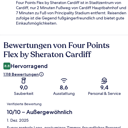
Four Points Flex by Sheraton Cardiff ist in Stadtzentrum von
Cardiff, nur 2 Minuten Fußweg von Cardiff Hauptbahnhof und
7 Minuten zu Fuß von Principality Stadium entfernt. Reisenden
zufolge ist die Gegend fußgängerfreundlich und bietet gute
Einkaufsmöglichkeiten.
Bewertungen von Four Points
Bewertungen
Flex by Sheraton Cardiff
Hervorragend
8,8
1.118 Bewertungen
9,0
8,6
9,4
Sauberkeit
Ausstattung
Personal & Service
Bewertungen
Verifizierte Bewertung
10/10 – Außergewöhnlich
1. Dez. 2025
Super zentrale Lage, geräumiges Zimmer, freundliches Personal