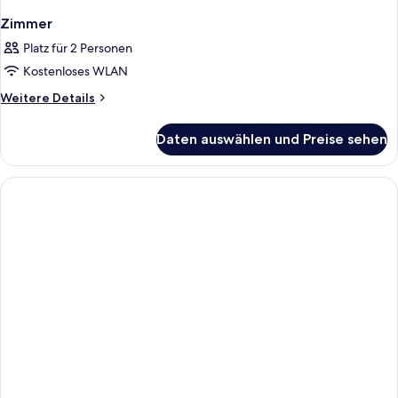
Zimmer
Platz für 2 Personen
Kostenloses WLAN
Weitere
Weitere Details
Details
für
Daten auswählen und Preise sehen
Zimmer