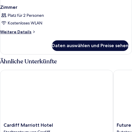
Zimmer
Platz für 2 Personen
Kostenloses WLAN
Weitere
Weitere Details
Details
für
Daten auswählen und Preise sehen
Zimmer
Ähnliche Unterkünfte
Cardiff Marriott Hotel
Future In
Cardiff
Future
Cardiff Marriott Hotel
Future
Marriott
Inns
Stadtzentrum von Cardiff
Buteto