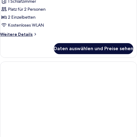
1 Schlafzimmer
für
Platz für 2 Personen
Zimmer,
2 Einzelbetten
2 Einzelbetten
anzeigen
Kostenloses WLAN
Weitere
Weitere Details
Details
für
Daten auswählen und Preise sehen
Zimmer,
2 Einzelbetten