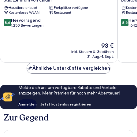
Hotel
Cardiff
Haustiere erlaubt
Parkplätze verfügbar
Kosten
Stadtzentrum
Bay
Kostenloses WLAN
Restaurant
Restau
von
Buteto
Cardiff
8.6
8.6
Hervorragend
Her
8,6
8,6
von
von
1.250 Bewertungen
1.64
10,
10,
Hervorragend,
Hervorr
1.250
1.642
Der
93 €
Bewertungen
Bewert
Preis
inkl. Steuern & Gebühren
beträgt
31. Aug.–1. Sept.
93 €
Ähnliche Unterkünfte vergleichen
Melde dich an, um verfügbare Rabatte und Vorteile
anzuzeigen. Mehr Prämien für noch mehr Abenteuer!
Anmelden
Jetzt kostenlos registrieren
Zur Gegend