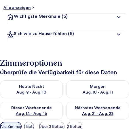
Alle anzeigen
Wichtigste Merkmale
(5)
Sich wie zu Hause fühlen
(5)
Zimmeroptionen
Überprüfe die Verfügbarkeit für diese Daten
Überprüfe die Verfügbarkeit für heute Nacht, Aug. 9 - Aug. 10
Überprüfe die Verfügbarkeit fü
Heute Nacht
Morgen
Aug. 9 - Aug. 10
Aug. 10 - Aug. 11
Überprüfe die Verfügbarkeit für dieses Wochenende, Aug. 14 -
Überprüfe die Verfügbarkeit f
Dieses Wochenende
Nächstes Wochenende
Aug. 14 - Aug. 16
Aug. 21 - Aug. 23
Verfügbare
Alle Zimmer
1 Bett
Über 3 Betten
2 Betten