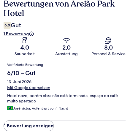
Bewertungen von Areião Park
Bewertungen
Hotel
Gut
6,0
1 Bewertung
4,0
2,0
8,0
Sauberkeit
Ausstattung
Personal & Service
Bewertungen
Verifizierte Bewertung
6/10 – Gut
13. Juni 2026
Mit Google übersetzen
Hotel novo, porém obra não está terminada, espaço do café
muito apertado
José victor, Aufenthalt von 1 Nacht
1 Bewertung anzeigen