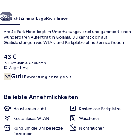
rück
Weiter
20+
Übersicht
Zimmer
Lage
Richtlinien
Areião Park Hotel liegt im Unterhaltungsviertel und garantiert einen
wunderbaren Aufenthalt in Goiânia. Du kannst dich auf
Gratisleistungen wie WLAN und Parkplätze ohne Service freuen.
Der
43 €
aktuelle
inkl. Steuern & Gebühren
Preis
10. Aug.–11. Aug.
beträgt
Bewertungen
Gut
6,0
1 Bewertung anzeigen
43 €.
6,0 von 10.
Deluxe-Dreibettzimmer, 1 Schlafzimmer
Beliebte Annehmlichkeiten
Haustiere erlaubt
Kostenlose Parkplätze
Kostenloses WLAN
Wäscherei
Rund um die Uhr besetzte
Nichtraucher
Rezeption