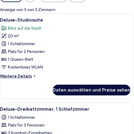
Filter
für
Anzeige von 3 von 3 Zimmern
Zimmer
Alle
Ein Hotelzimmer mit Bett, weißer Bet
18
Deluxe-Studiosuite
Fotos
Blick auf die Stadt
für
20 m²
Deluxe-
Studiosuite
1 Schlafzimmer
anzeigen
Platz für 2 Personen
1 Queen-Bett
Kostenloses WLAN
Weitere
Weitere Details
Details
für
Daten auswählen und Preise sehen
Deluxe-
Studiosuite
Alle
Ein Hotelzimmer mit zwei Betten, ein
11
Deluxe-Dreibettzimmer, 1 Schlafzimmer
Fotos
1 Schlafzimmer
für
Platz für 3 Personen
Deluxe-
Dreibettzimmer,
3 Komfort-Einzelbetten