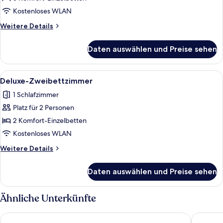
1
Kostenloses WLAN
Schlafzimmer
Weitere
Weitere Details
anzeigen
Details
für
Daten auswählen und Preise sehen
Deluxe-
Dreibettzimmer,
1
Alle
Ein Hotelzimmer mit zwei Betten, wei
11
Schlafzimmer
Deluxe-Zweibettzimmer
Fotos
1 Schlafzimmer
für
Platz für 2 Personen
Deluxe-
Zweibettzimmer
2 Komfort-Einzelbetten
anzeigen
Kostenloses WLAN
Weitere
Weitere Details
Details
für
Daten auswählen und Preise sehen
Deluxe-
Zweibettzimmer
Ähnliche Unterkünfte
Mega Moda Hotel
Rota 44 