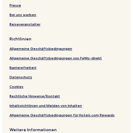
c
t
s
i
i
B
e
C
Presse
a
e
s
a
a
o
r
o
0
C
b
u
o
l
Bei uns werben
3
e
y
t
p
l
Reiseveranstalter
0
n
I
i
o
e
2
t
H
q
r
c
r
G
u
t
t
Richtlinien
o
e
o
i
o
Allgemeine Geschäftsbedingungen
n
G
Allgemeine Geschäftsbedingungen von FeWo-direkt
o
i
Barrierefreiheit
â
Datenschutz
n
i
Cookies
a
Rechtliche Hinweise/Kontakt
Inhaltsrichtlinien und Melden von Inhalten
Allgemeine Geschäftsbedingungen für Hotels.com Rewards
Weitere Informationen