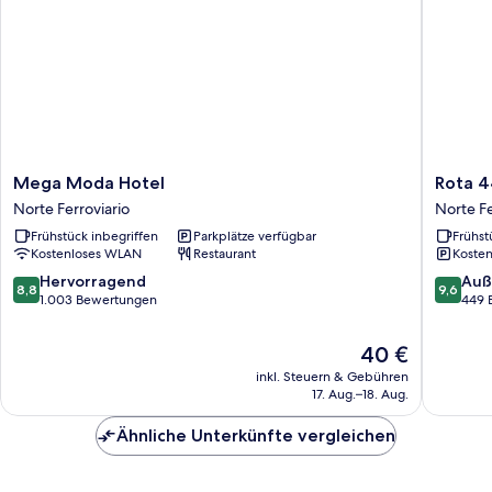
Mega
Rota
Mega Moda Hotel
Rota 4
Moda
44
Norte Ferroviario
Norte Fe
Hotel
Hotel
Frühstück inbegriffen
Parkplätze verfügbar
Frühst
Norte
Norte
Kostenloses WLAN
Restaurant
Kosten
Ferroviario
Ferrovia
8.8
9.6
Hervorragend
Auß
8,8
9,6
von
von
1.003 Bewertungen
449 
10,
10,
Hervorragend,
Außerge
Der
40 €
1.003
449
Preis
inkl. Steuern & Gebühren
Bewertungen
Bewert
beträgt
17. Aug.–18. Aug.
40 €
Ähnliche Unterkünfte vergleichen