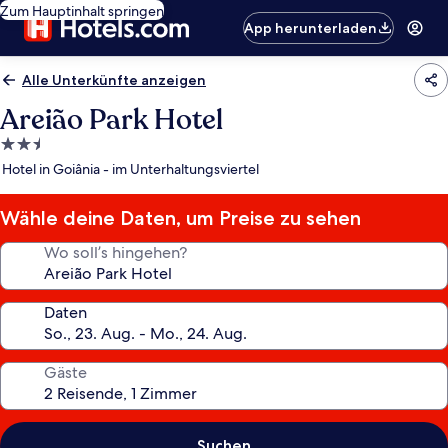
Zum Hauptinhalt springen
App herunterladen
Alle Unterkünfte anzeigen
Areião Park Hotel
2.5-
Sterne-
Hotel in Goiânia - im Unterhaltungsviertel
Unterkunft
Wähle deine Daten, um Preise zu sehen
Wo soll’s hingehen?
Daten
Gäste
Suchen