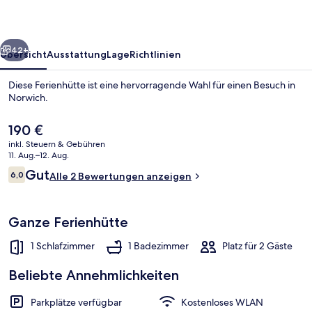
Norwich
rück
Weiter
42+
Übersicht
Ausstattung
Lage
Richtlinien
Diese Ferienhütte ist eine hervorragende Wahl für einen Besuch in
Norwich.
Der
190 €
aktuelle
inkl. Steuern & Gebühren
Preis
11. Aug.–12. Aug.
beträgt
Bewertungen
Gut
6,0
Alle 2 Bewertungen anzeigen
190 €.
6,0 von 10.
Ferienhütte, 1 Schlafzimmer, Gartenbl
Ganze Ferienhütte
1 Schlafzimmer
1 Badezimmer
Platz für 2 Gäste
Beliebte Annehmlichkeiten
Parkplätze verfügbar
Kostenloses WLAN