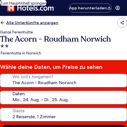
Zum Hauptinhalt springen
App herunterladen
Alle Unterkünfte anzeigen
Ganze Ferienhütte
The Acorn - Roudham Norwich
2.0-
Sterne-
Ferienhütte in Norwich
Unterkunft
Wähle deine Daten, um Preise zu sehen
Wo soll’s hingehen?
Daten
Gäste