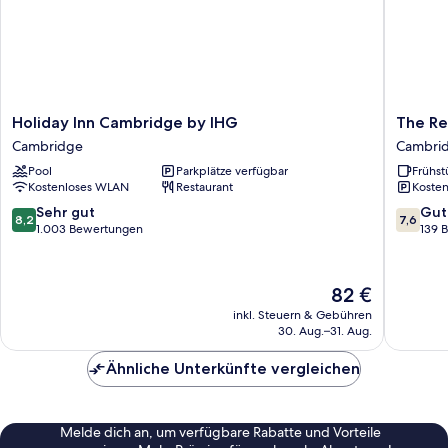
Holiday
The
Holiday Inn Cambridge by IHG
The Re
Inn
Red
Cambridge
Cambri
Cambridge
Lion
Pool
Parkplätze verfügbar
Frühst
by
Cambri
Kostenloses WLAN
Restaurant
Kosten
IHG
Cambridge
8.2
7.6
Sehr gut
Gut
8,2
7,6
von
von
1.003 Bewertungen
139 
10,
10,
Sehr
Gut,
gut,
139
Der
82 €
1.003
Bewert
Preis
inkl. Steuern & Gebühren
Bewertungen
beträgt
30. Aug.–31. Aug.
82 €
Ähnliche Unterkünfte vergleichen
Melde dich an, um verfügbare Rabatte und Vorteile