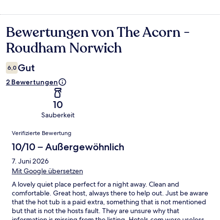
Bewertungen von The Acorn -
Bewertungen
Roudham Norwich
Gut
6,0
2 Bewertungen
10
Sauberkeit
Bewertungen
Verifizierte Bewertung
10/10 – Außergewöhnlich
7. Juni 2026
Mit Google übersetzen
A lovely quiet place perfect for a night away. Clean and
comfortable. Great host, always there to help out. Just be aware
that the hot tub is a paid extra, something that is not mentioned
but that is not the hosts fault. They are unsure why that
information is missing from the listing. Hotels.com were useless