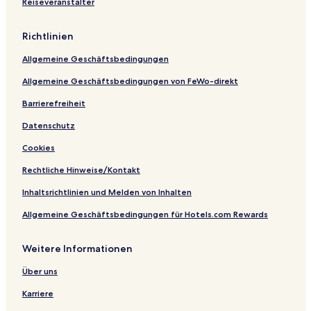
Reiseveranstalter
N
o
h
o
l
N
r
f
e
Richtlinien
w
R
l
i
e
s
Allgemeine Geschäftsbedingungen
c
s
o
h
o
n
Allgemeine Geschäftsbedingungen von FeWo-direkt
r
C
t
i
Barrierefreiheit
t
Datenschutz
y
C
Cookies
e
n
Rechtliche Hinweise/Kontakt
t
r
Inhaltsrichtlinien und Melden von Inhalten
e
Allgemeine Geschäftsbedingungen für Hotels.com Rewards
Weitere Informationen
Über uns
Karriere