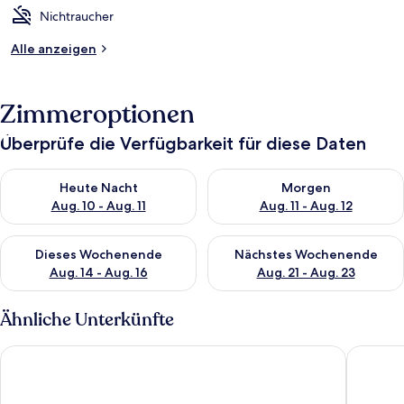
Nichtraucher
Alle anzeigen
Zimmeroptionen
Überprüfe die Verfügbarkeit für diese Daten
Überprüfe die Verfügbarkeit für heute Nacht, Aug. 10 - Aug. 11
Überprüfe die Verfügbarkeit fü
Heute Nacht
Morgen
Aug. 10 - Aug. 11
Aug. 11 - Aug. 12
Überprüfe die Verfügbarkeit für dieses Wochenende, Aug. 14 -
Überprüfe die Verfügbarkeit f
Dieses Wochenende
Nächstes Wochenende
Aug. 14 - Aug. 16
Aug. 21 - Aug. 23
Ähnliche Unterkünfte
Holiday Inn Cambridge by IHG
The Red 