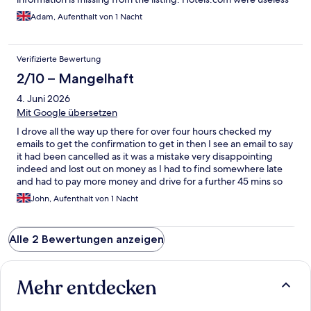
at trying to sort that out. But don't hesitate to book this place,
Adam, Aufenthalt von 1 Nacht
just maybe drop them a message about using the hot tub first.
Thanks for a great stay Jenna, nice to meet you 👍
Verifizierte Bewertung
2/10 – Mangelhaft
4. Juni 2026
Mit Google übersetzen
I drove all the way up there for over four hours checked my
emails to get the confirmation to get in then I see an email to say
it had been cancelled as it was a mistake very disappointing
indeed and lost out on money as I had to find somewhere late
and had to pay more money and drive for a further 45 mins so
absolutely shocking way to deal with people
John, Aufenthalt von 1 Nacht
Alle 2 Bewertungen anzeigen
Mehr entdecken