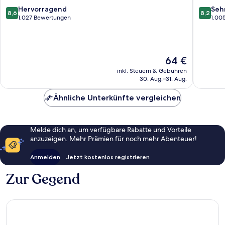
Place
Birmin
8.6
8.2
Hervorragend
Seh
8,6
8,2
Stadtzentrum
von
von
1.027 Bewertungen
1.00
von
10,
10,
Birmingham
Hervorragend,
Sehr
1.027
gut,
Bewertungen
1.005
Der
64 €
Bewert
Preis
inkl. Steuern & Gebühren
beträgt
30. Aug.–31. Aug.
64 €
Ähnliche Unterkünfte vergleichen
Melde dich an, um verfügbare Rabatte und Vorteile
anzuzeigen. Mehr Prämien für noch mehr Abenteuer!
Anmelden
Jetzt kostenlos registrieren
Zur Gegend