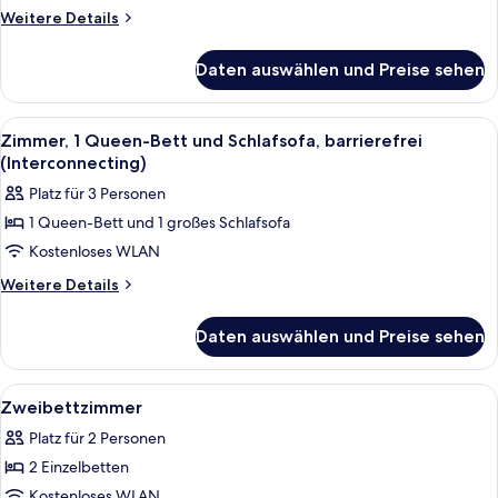
und
Weitere
Weitere Details
Schlafsofa
Details
für
(2ad
Daten auswählen und Preise sehen
Zimmer,
2ch
1 Doppelbett
U12)
und
Alle
Ein Hotelzimmer mit einem großen Bet
4
anzeigen
Schlafsofa
Zimmer, 1 Queen-Bett und Schlafsofa, barrierefrei
Fotos
(2ad
(Interconnecting)
2ch
für
Platz für 3 Personen
U12)
Zimmer,
1 Queen-Bett und 1 großes Schlafsofa
1 Queen-
Kostenloses WLAN
Bett
und
Weitere
Weitere Details
Details
Schlafsofa,
für
barrierefrei
Daten auswählen und Preise sehen
Zimmer,
(Interconnecting)
1 Queen-
anzeigen
Bett
Alle
Ein Hotelzimmer mit zwei Betten, ei
5
und
Zweibettzimmer
Fotos
Schlafsofa,
Platz für 2 Personen
barrierefrei
für
(Interconnecting)
2 Einzelbetten
Zweibettzimmer
anzeigen
Kostenloses WLAN