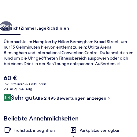
Birmingham
Broad
Street
rück
Weiter
50+
Übersicht
Zimmer
Lage
Richtlinien
Übernachte im Hampton by Hilton Birmingham Broad Street, um
nur 15 Gehminuten hiervon entfernt zu sein: Utilita Arena
Birmingham und International Convention Centre. Du kannst dich im
rund um die Uhr geöffneten Fitnessbereich auspowern oder dich
bei einem Drink in der Bar/Lounge entspannen. Außerdem ist
Folgendes mit dem Auto nur 5 Minuten entfernt: Bullring & Grand
Central und University of Birmingham. Andere Reisende lieben das
Der
60 €
hilfsbereite Personal und das Frühstück. Die Unterkunft ist nur einen
aktuelle
inkl. Steuern & Gebühren
kurzen Fußmarsch von den öffentlichen Verkehrsmitteln entfernt:
Preis
23. Aug.–24. Aug.
Bis zur U-Bahn sind es wenige Schritte (Straßenbahnhaltestelle Five
Außenbereich
beträgt
Bewertungen
Ways) bzw. 2 Minuten (Straßenbahnhaltestelle Brindley Place).
Sehr gut
8,4
Alle 2.493 Bewertungen anzeigen
60 €.
8,4 von 10.
Beliebte Annehmlichkeiten
Frühstück inbegriffen
Parkplätze verfügbar