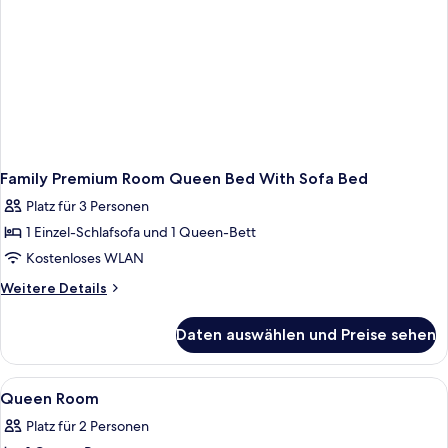
Family Premium Room Queen Bed With Sofa Bed
Platz für 3 Personen
1 Einzel-Schlafsofa und 1 Queen-Bett
Kostenloses WLAN
Weitere
Weitere Details
Details
für
Daten auswählen und Preise sehen
Family
Premium
Room
Alle
Allergikerbettwaren, Zimmersafe, Büg
5
Queen
Queen Room
Fotos
Bed
Platz für 2 Personen
With
für