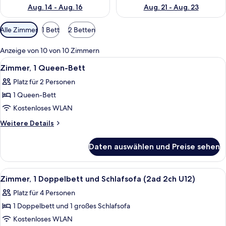
Aug. 14 - Aug. 16
Aug. 21 - Aug. 23
Verfügbare
Alle Zimmer
1 Bett
2 Betten
Filter
für
Anzeige von 10 von 10 Zimmern
Zimmer
Alle
Ein Hotelzimmer mit einem großen Bet
5
Zimmer, 1 Queen-Bett
Fotos
Platz für 2 Personen
für
1 Queen-Bett
Zimmer,
1
Kostenloses WLAN
Queen-
Weitere
Weitere Details
Bett
Details
für
anzeigen
Daten auswählen und Preise sehen
Zimmer,
1
Queen-
Alle
Ein Hotelzimmer mit einem großen Bet
9
Bett
Zimmer, 1 Doppelbett und Schlafsofa (2ad 2ch U12)
Fotos
Platz für 4 Personen
für
1 Doppelbett und 1 großes Schlafsofa
Zimmer,
1 Doppelbett
Kostenloses WLAN