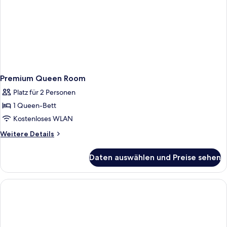
Premium Queen Room
Platz für 2 Personen
1 Queen-Bett
Kostenloses WLAN
Weitere
Weitere Details
Details
für
Daten auswählen und Preise sehen
Premium
Queen
Room