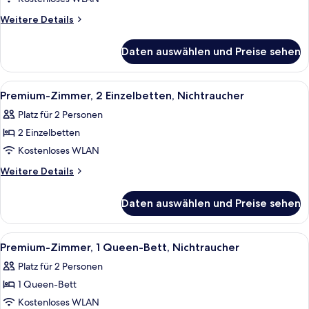
Weitere
Weitere Details
Details
für
Daten auswählen und Preise sehen
Zweibettzimmer
Alle
Ein Hotelzimmer mit zwei Betten, ei
1
Premium-Zimmer, 2 Einzelbetten, Nichtraucher
Fotos
Platz für 2 Personen
für
2 Einzelbetten
Premium-
Zimmer,
Kostenloses WLAN
2 Einzelbetten,
Weitere
Weitere Details
Nichtraucher
Details
für
anzeigen
Daten auswählen und Preise sehen
Premium-
Zimmer,
2 Einzelbetten,
Alle
Ein Hotelzimmer mit einem großen Bet
1
Nichtraucher
Premium-Zimmer, 1 Queen-Bett, Nichtraucher
Fotos
Platz für 2 Personen
für
1 Queen-Bett
Premium-
Zimmer,
Kostenloses WLAN