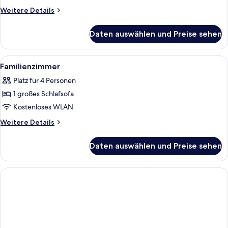
1
Weitere
Weitere Details
Queen-
Details
für
Bett,
Daten auswählen und Preise sehen
Premium-
Nichtraucher
Zimmer,
anzeigen
1
Alle
Ein Hotelzimmer mit einem großen Bet
1
Queen-
Familienzimmer
Fotos
Bett,
Platz für 4 Personen
Nichtraucher
für
1 großes Schlafsofa
Familienzimmer
anzeigen
Kostenloses WLAN
Weitere
Weitere Details
Details
für
Daten auswählen und Preise sehen
Familienzimmer