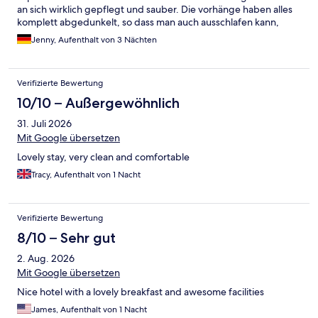
an sich wirklich gepflegt und sauber. Die vorhänge haben alles
komplett abgedunkelt, so dass man auch ausschlafen kann,
selbst wenn die sonne scheint. Man wird nicht durch das
Jenny, Aufenthalt von 3 Nächten
sonnenlicht geweckt. Trotz der lage direlt in der "partymeile"
habe ich so gut qie nichts von dem gehört, was da so abging.
Also wirklich top. Das einzige, was mir wirklich negativ
Verifizierte Bewertung
aufgefallen ist, war schimmel rund um die fensterfugen. Die
waren alle samt schwarz. Man kann die fenster nicht öffnen zum
10/10 – Außergewöhnlich
lüften. Eine klimaanlage ist vorhanden, funktioniert auch, aber
31. Juli 2026
mal ein wenig frische luft wäre wirklich ab und zu.von vorteil.
Einfach auch, damit sich sowas wie schimmlige fugen
Mit Google übersetzen
vermeiden lassen. Ansonsten kann ich.mich absomut nicht
Lovely stay, very clean and comfortable
beschweren. Es war ein toller aufenthalt!
Tracy, Aufenthalt von 1 Nacht
Verifizierte Bewertung
8/10 – Sehr gut
2. Aug. 2026
Mit Google übersetzen
Nice hotel with a lovely breakfast and awesome facilities
James, Aufenthalt von 1 Nacht