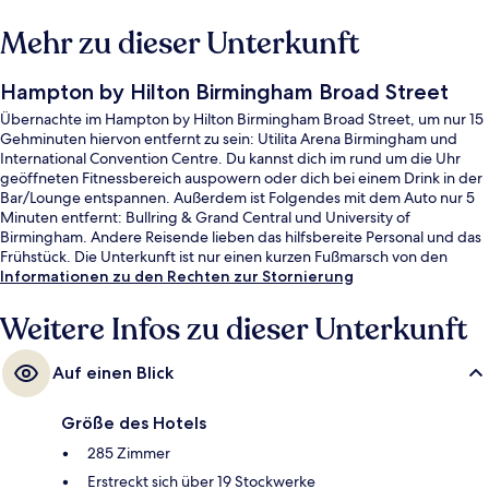
Mehr zu dieser Unterkunft
Hampton by Hilton Birmingham Broad Street
Übernachte im Hampton by Hilton Birmingham Broad Street, um nur 15
Gehminuten hiervon entfernt zu sein: Utilita Arena Birmingham und
International Convention Centre. Du kannst dich im rund um die Uhr
geöffneten Fitnessbereich auspowern oder dich bei einem Drink in der
Bar/Lounge entspannen. Außerdem ist Folgendes mit dem Auto nur 5
Minuten entfernt: Bullring & Grand Central und University of
Birmingham. Andere Reisende lieben das hilfsbereite Personal und das
Frühstück. Die Unterkunft ist nur einen kurzen Fußmarsch von den
öffentlichen Verkehrsmitteln entfernt: Bis zur U-Bahn sind es wenige
Informationen zu den Rechten zur Stornierung
Schritte (Straßenbahnhaltestelle Five Ways) bzw. 2 Minuten
(Straßenbahnhaltestelle Brindley Place).
Weitere Infos zu dieser Unterkunft
Auf einen Blick
Größe des Hotels
285 Zimmer
Erstreckt sich über 19 Stockwerke