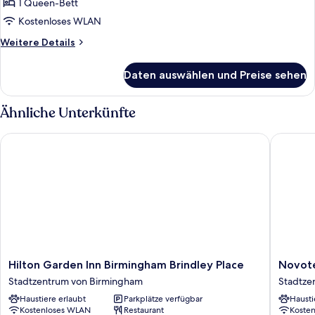
Sofa
1 Queen-Bett
Queen
Bed
Room
Kostenloses WLAN
anzeigen
Weitere
Weitere Details
Details
für
Daten auswählen und Preise sehen
Queen
Room
Ähnliche Unterkünfte
Hilton Garden Inn Birmingham Brindley Place
Novotel
Hilton
Novotel
Hilton Garden Inn Birmingham Brindley Place
Novote
Garden
Birmin
Stadtzentrum von Birmingham
Stadtze
Inn
Centre
Haustiere erlaubt
Parkplätze verfügbar
Hausti
Birmingham
Stadtze
Kostenloses WLAN
Restaurant
Koste
Brindley
von