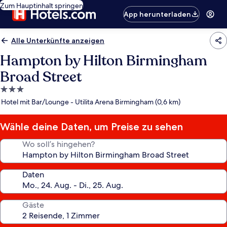
Zum Hauptinhalt springen
App herunterladen
Alle Unterkünfte anzeigen
Hampton by Hilton Birmingham
Broad Street
3.0-
Sterne-
Hotel mit Bar/Lounge - Utilita Arena Birmingham (0,6 km)
Unterkunft
Wähle deine Daten, um Preise zu sehen
Wo soll’s hingehen?
Daten
Gäste