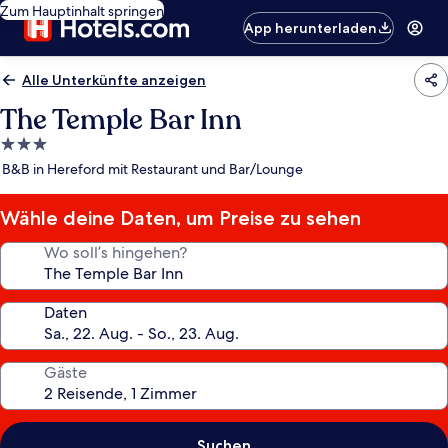
Zum Hauptinhalt springen
App herunterladen
Alle Unterkünfte anzeigen
The Temple Bar Inn
3.0-
Sterne-
B&B in Hereford mit Restaurant und Bar/Lounge
Unterkunft
Wähle deine Daten, um Preise zu sehen
Wo soll’s hingehen?
Daten
Gäste
Suchen