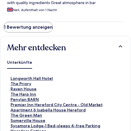
with quality ingredients Great atmosphere in bar
Neil, Aufenthalt von 1 Nacht
1 Bewertung anzeigen
Mehr entdecken
Unterkünfte
L
Longworth Hall Hotel
i
L
The Priory
n
i
L
Raven House
k
n
i
L
The Harp Inn
,
k
n
i
L
Penylan BARN
d
,
k
n
i
L
Premier Inn Hereford City Centre - Old Market
e
d
,
k
n
i
L
Apartment 6 Isabella House Hereford
r
e
d
,
k
n
i
L
The Green Man
d
r
e
d
,
k
n
i
L
Somerville House
i
d
r
e
d
,
k
n
i
L
Sycamore Lodge-1 Bed-sleeps 4-free Parking
e
i
d
r
e
d
,
k
n
i
L