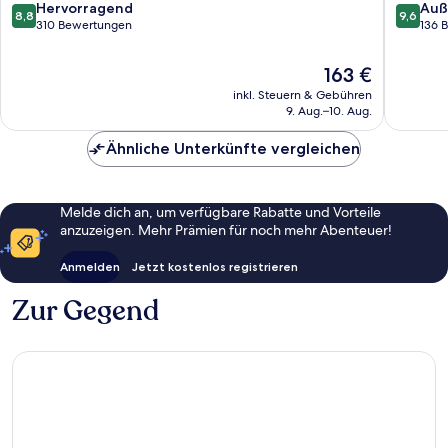
Hereford
8.8
9.6
Hervorragend
Auß
8,8
9,6
von
von
310 Bewertungen
136 
10,
10,
Hervorragend,
Außerge
Der
163 €
310
136
Preis
inkl. Steuern & Gebühren
Bewertungen
Bewert
beträgt
9. Aug.–10. Aug.
163 €
Ähnliche Unterkünfte vergleichen
Melde dich an, um verfügbare Rabatte und Vorteile
anzuzeigen. Mehr Prämien für noch mehr Abenteuer!
Anmelden
Jetzt kostenlos registrieren
Zur Gegend