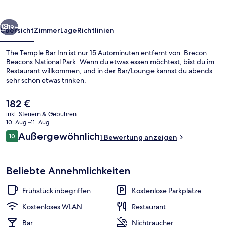
rück
Weiter
19+
Übersicht
Zimmer
Lage
Richtlinien
The Temple Bar Inn ist nur 15 Autominuten entfernt von: Brecon
Beacons National Park. Wenn du etwas essen möchtest, bist du im
Restaurant willkommen, und in der Bar/Lounge kannst du abends
sehr schön etwas trinken.
Der
182 €
aktuelle
inkl. Steuern & Gebühren
Preis
10. Aug.–11. Aug.
beträgt
Bewertungen
Außergewöhnlich
10
Doppelzimmer | Terrasse/Patio
1 Bewertung anzeigen
182 €.
10 von 10.
Beliebte Annehmlichkeiten
Frühstück inbegriffen
Kostenlose Parkplätze
Kostenloses WLAN
Restaurant
Bar
Nichtraucher