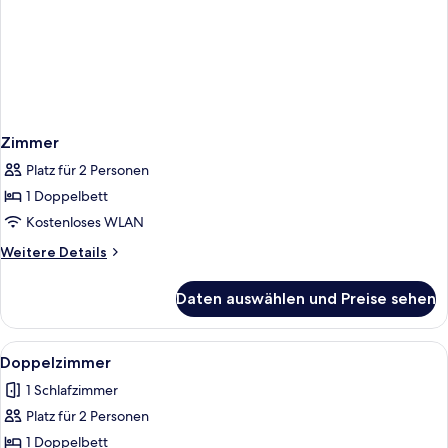
Zimmer
Platz für 2 Personen
1 Doppelbett
Kostenloses WLAN
Weitere
Weitere Details
Details
für
Daten auswählen und Preise sehen
Zimmer
Alle
Ein Schlafzimmer mit Bett, Nachttisc
3
Doppelzimmer
Fotos
1 Schlafzimmer
für
Platz für 2 Personen
Doppelzimmer
anzeigen
1 Doppelbett