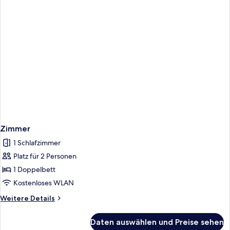
Zimmer
1 Schlafzimmer
Platz für 2 Personen
1 Doppelbett
Kostenloses WLAN
Weitere
Weitere Details
Details
für
Daten auswählen und Preise sehen
Zimmer