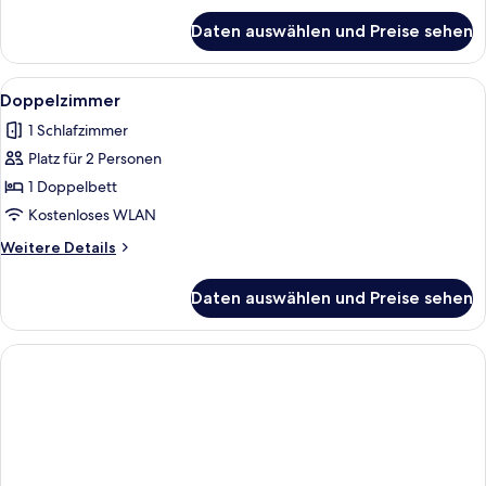
für
Daten auswählen und Preise sehen
Doppelzimmer
Alle
Ein Schlafzimmer mit einem hölzernen
4
Doppelzimmer
Fotos
1 Schlafzimmer
für
Platz für 2 Personen
Doppelzimmer
anzeigen
1 Doppelbett
Kostenloses WLAN
Weitere
Weitere Details
Details
für
Daten auswählen und Preise sehen
Doppelzimmer