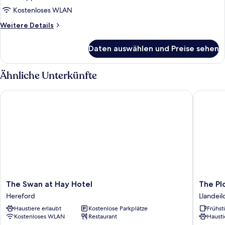
Kostenloses WLAN
Weitere
Weitere Details
Details
für
Daten auswählen und Preise sehen
Doppelzimmer
Ähnliche Unterkünfte
The Swan at Hay Hotel
The Plo
The
The
The Swan at Hay Hotel
The P
Swan
Plough
Hereford
Llandeil
at
Rhosma
Haustiere erlaubt
Kostenlose Parkplätze
Frühst
Hay
Llandeil
Kostenloses WLAN
Restaurant
Hausti
Hotel