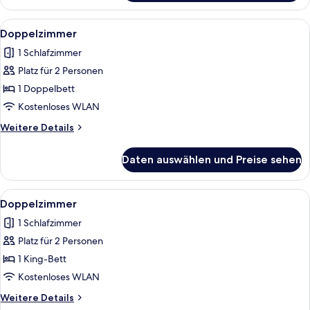
Alle
Ein Hotelzimmer mit Bett, Nachttisch, 
4
Doppelzimmer
Fotos
1 Schlafzimmer
für
Platz für 2 Personen
Doppelzimmer
anzeigen
1 Doppelbett
Kostenloses WLAN
Weitere
Weitere Details
Details
für
Daten auswählen und Preise sehen
Doppelzimmer
Alle
Ein Schlafzimmer mit einem hölzernen
4
Doppelzimmer
Fotos
1 Schlafzimmer
für
Platz für 2 Personen
Doppelzimmer
anzeigen
1 King-Bett
Kostenloses WLAN
Weitere
Weitere Details
Details