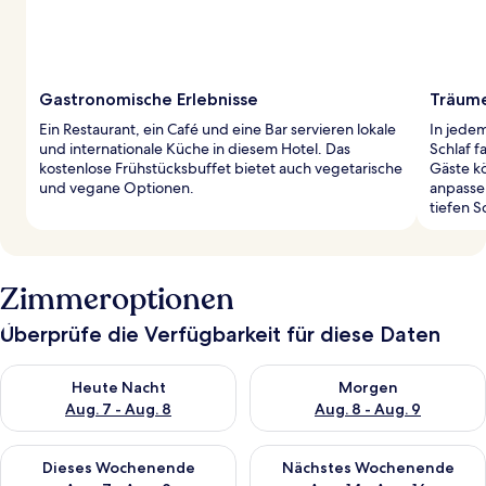
Gastronomische Erlebnisse
Träume
Ein Restaurant, ein Café und eine Bar servieren lokale
In jede
und internationale Küche in diesem Hotel. Das
Schlaf f
kostenlose Frühstücksbuffet bietet auch vegetarische
Gäste k
und vegane Optionen.
anpasse
tiefen S
Zimmeroptionen
Überprüfe die Verfügbarkeit für diese Daten
Überprüfe die Verfügbarkeit für heute Nacht, Aug. 7 - Aug. 8.
Überprüfe die Verfügbarkeit f
Heute Nacht
Morgen
Aug. 7 - Aug. 8
Aug. 8 - Aug. 9
Überprüfe die Verfügbarkeit für dieses Wochenende, Aug. 7 - 
Überprüfe die Verfügbarkeit f
Dieses Wochenende
Nächstes Wochenende