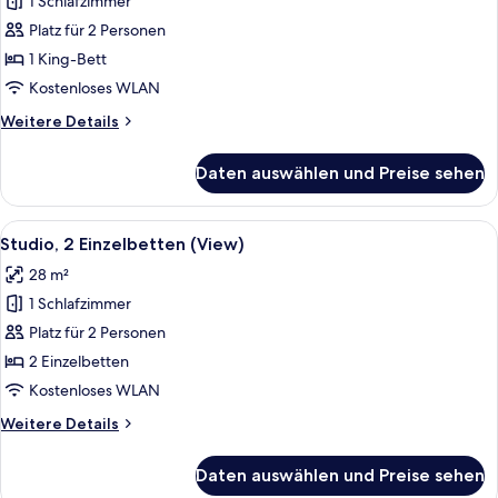
1 Schlafzimmer
Superior-
Studio,
Platz für 2 Personen
1 King-
1 King-Bett
Bett
Kostenloses WLAN
(View)
Weitere
Weitere Details
anzeigen
Details
für
Daten auswählen und Preise sehen
Superior-
Studio,
1 King-
Alle
Ein Hotelzimmer mit zwei Betten, eine
6
Bett
Studio, 2 Einzelbetten (View)
Fotos
(View)
28 m²
für
1 Schlafzimmer
Studio,
2 Einzelbetten
Platz für 2 Personen
(View)
2 Einzelbetten
anzeigen
Kostenloses WLAN
Weitere
Weitere Details
Details
für
Daten auswählen und Preise sehen
Studio,