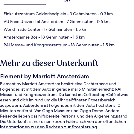
Einkaufszentrum Gelderlandplein
- 3 Gehminuten
- 0.3 km
VU Freie Universität Amsterdam
- 7 Gehminuten
- 0.6 km
World Trade Center
- 17 Gehminuten
- 1.5 km
Amsterdamse Bos
- 18 Gehminuten
- 1.5 km
RAI Messe- und Kongresszentrum
- 18 Gehminuten
- 1.5 km
Mehr zu dieser Unterkunft
Element by Marriott Amsterdam
Element by Marriott Amsterdam besitzt eine Dachterrasse und
Folgendes ist mit dem Auto in gerade mal 5 Minuten erreicht: RAI
Messe- und Kongresszentrum. Du kannst im Coffeeshop/Café etwas
essen und dich im rund um die Uhr geöffneten Fitnessbereich
auspowern. Außerdem ist Folgendes mit dem Auto höchstens 10
Minuten entfernt: Van Gogh Museum und Ziggo Dome. Andere
Reisende lieben das hilfsbereite Personal und den Allgemeinzustand.
Die Unterkunft ist nur einen kurzen Fußmarsch von den öffentlichen
Verkehrsmitteln entfernt: Zur U-Bahn läuft man 7 Minuten
Informationen zu den Rechten zur Stornierung
(Straßenbahnhaltestelle A.J. Ernststraat) bzw. 11 Minuten (Haltestelle