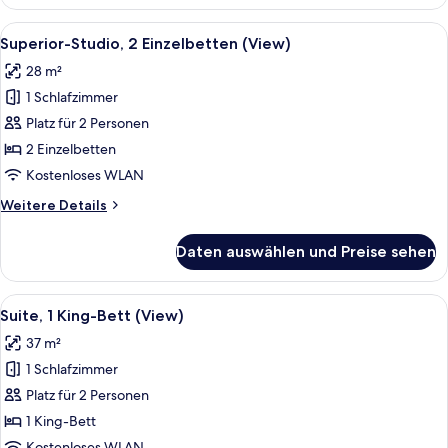
2 Einzelbetten
(View)
Alle
Ein Hotelzimmer mit zwei Betten, eine
7
Superior-Studio, 2 Einzelbetten (View)
Fotos
28 m²
für
1 Schlafzimmer
Superior-
Studio,
Platz für 2 Personen
2 Einzelbetten
2 Einzelbetten
(View)
Kostenloses WLAN
anzeigen
Weitere
Weitere Details
Details
für
Daten auswählen und Preise sehen
Superior-
Studio,
2 Einzelbetten
Alle
Ein modernes Hotelzimmer mit einem g
8
(View)
Suite, 1 King-Bett (View)
Fotos
37 m²
für
1 Schlafzimmer
Suite,
1 King-
Platz für 2 Personen
Bett
1 King-Bett
(View)
Kostenloses WLAN