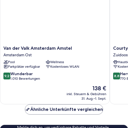
Van
Courtya
Van der Valk Amsterdam Amstel
Courty
der
by
Amsterdam Ost
Zuidoos
Valk
Marriott
Pool
Wellness
Hausti
Amsterdam
Amster
Parkplätze verfügbar
Kostenloses WLAN
Koste
Amstel
Zuidoos
Amsterdam
9.2
8.8
Wunderbar
Her
9,2
8,8
Ost
von
von
1.010 Bewertungen
770 
10,
10,
Der
138 €
Wunderbar,
Hervorr
Preis
1.010
770
inkl. Steuern & Gebühren
beträgt
31. Aug.–1. Sept.
Bewertungen
Bewert
138 €
Ähnliche Unterkünfte vergleichen
Melde dich an, um verfügbare Rabatte und Vorteile