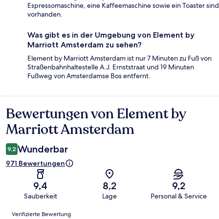
Espressomaschine, eine Kaffeemaschine sowie ein Toaster sind
vorhanden.
Was gibt es in der Umgebung von Element by
Marriott Amsterdam zu sehen?
Element by Marriott Amsterdam ist nur 7 Minuten zu Fuß von
Straßenbahnhaltestelle A.J. Ernststraat und 19 Minuten
Fußweg von Amsterdamse Bos entfernt.
Bewertungen von Element by
Bewertungen
Marriott Amsterdam
Wunderbar
9,2
971 Bewertungen
9,4
8,2
9,2
Sauberkeit
Lage
Personal & Service
Bewertungen
Verifizierte Bewertung