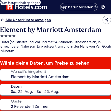
Zum Hauptinhalt springen
App herunterladen
Alle Unterkünfte anzeigen
Element by Marriott Amsterdam
4.0-
Sterne-
Hotel (haustierfreundlich) und mit 24-Stunden-Fitnessbereich, in
Unterkunft
erreichbarer Nähe zum Einkaufszentrum und in der Nähe von Van Gogh
Museum
Wähle deine Daten, um Preise zu sehen
Wo soll’s hingehen?
Daten
Gäste