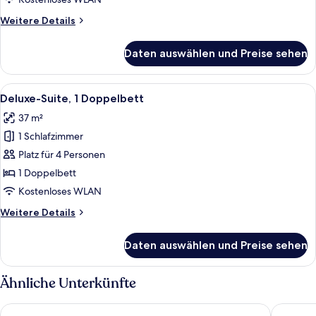
anzeigen
Weitere
Weitere Details
Details
für
Daten auswählen und Preise sehen
Suite,
1 King-
Bett
Alle
Eine moderne Küche mit weißen Schrän
8
(View)
Deluxe-Suite, 1 Doppelbett
Fotos
37 m²
für
1 Schlafzimmer
Deluxe-
Suite,
Platz für 4 Personen
1
1 Doppelbett
Doppelbett
Kostenloses WLAN
anzeigen
Weitere
Weitere Details
Details
für
Daten auswählen und Preise sehen
Deluxe-
Suite,
1
Ähnliche Unterkünfte
Doppelbett
Van der Valk Amsterdam Amstel
Courtyar