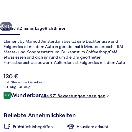
Amsterdam
rück
Weiter
48+
Übersicht
Zimmer
Lage
Richtlinien
Element by Marriott Amsterdam besitzt eine Dachterrasse und
Folgendes ist mit dem Auto in gerade mal 5 Minuten erreicht: RAI
Messe- und Kongresszentrum. Du kannst im Coffeeshop/Café
etwas essen und dich im rund um die Uhr geöffneten
Fitnessbereich auspowern. Außerdem ist Folgendes mit dem Auto
höchstens 10 Minuten entfernt: Van Gogh Museum und Ziggo
Dome. Andere Reisende lieben das hilfsbereite Personal und den
Der
130 €
Allgemeinzustand. Die Unterkunft ist nur einen kurzen Fußmarsch
aktuelle
inkl. Steuern & Gebühren
von den öffentlichen Verkehrsmitteln entfernt: Zur U-Bahn läuft
Preis
30. Aug.–31. Aug.
man 7 Minuten (Straßenbahnhaltestelle A.J. Ernststraat) bzw. 11
Tägliches inbegriffenes Frühstücksbuf
beträgt
Bewertungen
Minuten (Haltestelle Boelelaan/Vrije Universiteit).
Wunderbar
9,2
Alle 971 Bewertungen anzeigen
130 €.
9,2 von 10.
Beliebte Annehmlichkeiten
Frühstück inbegriffen
Haustiere erlaubt