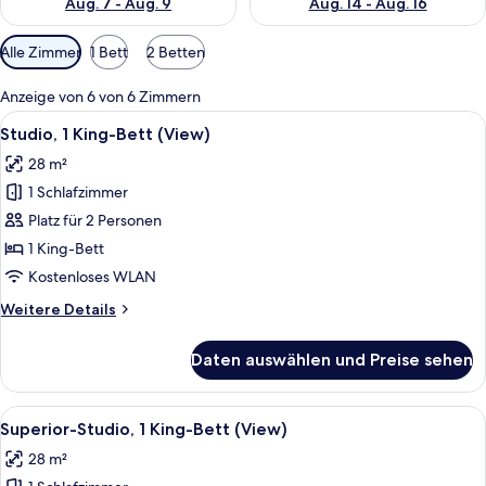
Aug. 7 - Aug. 9
Aug. 14 - Aug. 16
Verfügbare
Alle Zimmer
1 Bett
2 Betten
Filter
für
Anzeige von 6 von 6 Zimmern
Zimmer
Alle
Ein modernes Hotelzimmer mit einem g
8
Studio, 1 King-Bett (View)
Fotos
28 m²
für
1 Schlafzimmer
Studio,
1 King-
Platz für 2 Personen
Bett
1 King-Bett
(View)
Kostenloses WLAN
anzeigen
Weitere
Weitere Details
Details
für
Daten auswählen und Preise sehen
Studio,
1 King-
Bett
Alle
Ein modernes Hotelzimmer mit Bett, Si
5
(View)
Superior-Studio, 1 King-Bett (View)
Fotos
28 m²
für