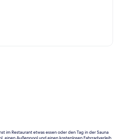
te
st im Restaurant etwas essen oder den Tag in der Sauna
ol, einen Außenpool und einen kostenlosen Fahrradverleih.