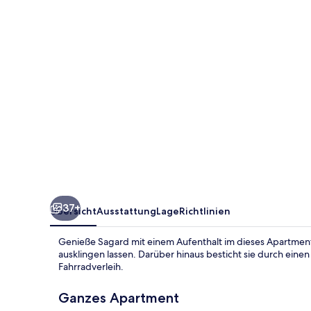
bedroom
Apartment
37+
Übersicht
Ausstattung
Lage
Richtlinien
Genieße Sagard mit einem Aufenthalt im dieses Apartment
ausklingen lassen. Darüber hinaus besticht sie durch ein
Fahrradverleih.
Ganzes Apartment