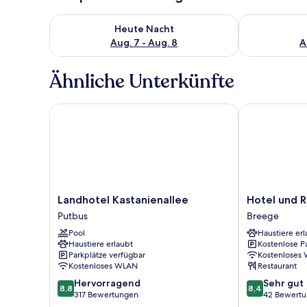
Überprüfe die Verfügbarkeit für heute Nacht, Aug. 7
Überprüfe die
Heute Nacht
Aug. 7 - Aug. 8
A
Ähnliche Unterkünfte
Landhotel Kastanienallee
Hotel und Re
Landhotel
Hotel
Landhotel Kastanienallee
Hotel und 
Kastanienallee
und
Putbus
Breege
Putbus
Restaurant
Pool
Haustiere erl
Windland
Haustiere erlaubt
Kostenlose P
Breege
Parkplätze verfügbar
Kostenloses
Kostenloses WLAN
Restaurant
8.8
8.4
Hervorragend
Sehr gut
8,8
8,4
von
von
317 Bewertungen
42 Bewert