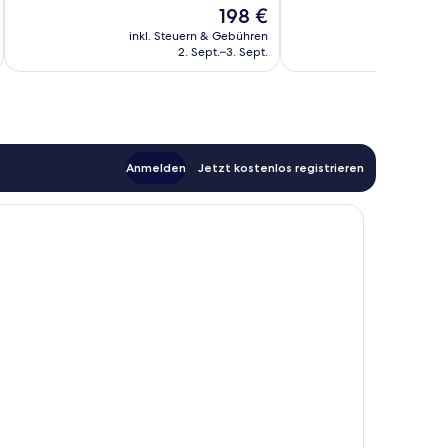
10,
10,
Der
198 €
Wunderbar,
Außergewöhnlich,
Preis
77
49
inkl. Steuern & Gebühren
beträgt
2. Sept.–3. Sept.
Bewertungen
Bewertungen
198 €
Anmelden
Jetzt kostenlos registrieren