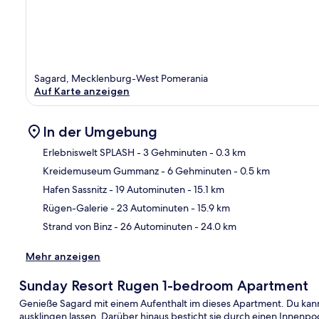
Sagard, Mecklenburg-West Pomerania
Auf Karte anzeigen
In der Umgebung
Erlebniswelt SPLASH
- 3 Gehminuten
- 0.3 km
Kreidemuseum Gummanz
- 6 Gehminuten
- 0.5 km
Kar
Hafen Sassnitz
- 19 Autominuten
- 15.1 km
Rügen-Galerie
- 23 Autominuten
- 15.9 km
Strand von Binz
- 26 Autominuten
- 24.0 km
Mehr anzeigen
Sunday Resort Rugen 1-bedroom Apartment
Genieße Sagard mit einem Aufenthalt im dieses Apartment. Du kann
ausklingen lassen. Darüber hinaus besticht sie durch einen Innenpo