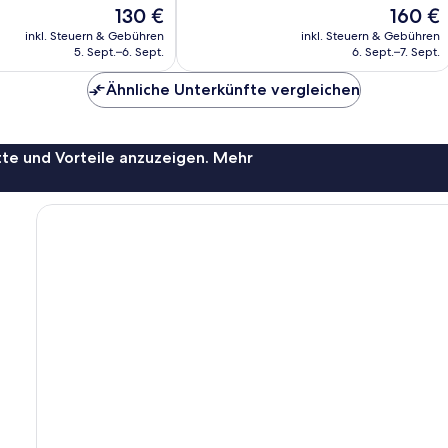
Hervorragend,
Der
Der
130 €
160 €
44
Preis
Preis
inkl. Steuern & Gebühren
inkl. Steuern & Gebühren
Bewertungen
beträgt
beträgt
5. Sept.–6. Sept.
6. Sept.–7. Sept.
130 €
160 €
Ähnliche Unterkünfte vergleichen
te und Vorteile anzuzeigen. Mehr