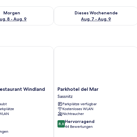
 - Aug. 8.
 Verfügbarkeit für morgen, Aug. 8 - Aug. 9.
Überprüfe die Verfügbarkeit für dies
Morgen
Dieses Wochenende
ug. 8 - Aug. 9
Aug. 7 - Aug. 9
staurant Windland
Parkhotel del Mar
Parkhotel
Restaurant Windland
Parkhotel del Mar
del
Sassnitz
Mar
aubt
Parkplätze verfügbar
Sassnitz
arkplätze
Kostenloses WLAN
 WLAN
Nichtraucher
8.6
Hervorragend
8,6
von
44 Bewertungen
ungen
10,