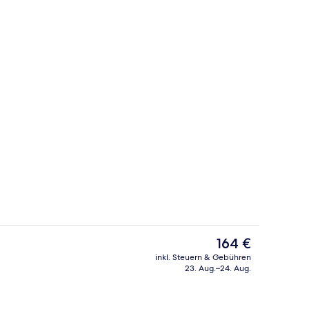
 Wohnbereich
Apartment | Blick von der Unterkunft
Der
164 €
aktuelle
inkl. Steuern & Gebühren
Preis
23. Aug.–24. Aug.
 Eigene Küche
Apartment | Außenbereich
beträgt
164 €.