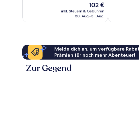
10,
10,
Der
102 €
Hervorragend,
Sehr
Preis
317
gut,
inkl. Steuern & Gebühren
beträgt
30. Aug.–31. Aug.
Bewertungen
42
102 €
Bewertungen
Melde dich an, um verfügbare Rabat
Prämien für noch mehr Abenteuer!
Zur Gegend