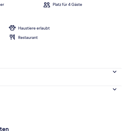
er
Platz für 4 Gäste
Pool | Innenpool, Außenpool
Haustiere erlaubt
Restaurant
aten