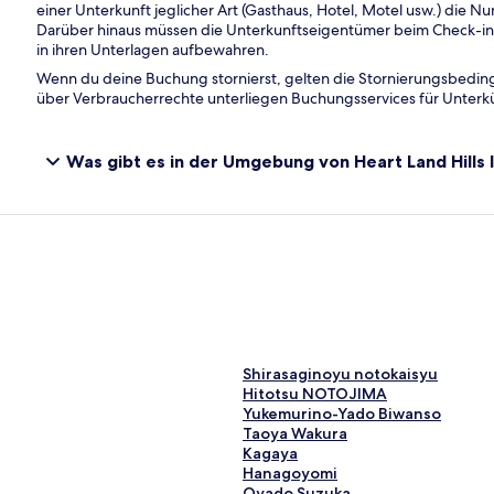
einer Unterkunft jeglicher Art (Gasthaus, Hotel, Motel usw.) die 
Darüber hinaus müssen die Unterkunftseigentümer beim Check-in e
in ihren Unterlagen aufbewahren.
Wenn du deine Buchung stornierst, gelten die Stornierungsbed
über Verbraucherrechte unterliegen Buchungsservices für Unterk
Was gibt es in der Umgebung von Heart Land Hills
L
Shirasaginoyu notokaisyu
i
L
Hitotsu NOTOJIMA
n
i
L
Yukemurino-Yado Biwanso
k
n
i
L
Taoya Wakura
,
k
n
i
L
Kagaya
d
,
k
n
i
L
Hanagoyomi
e
d
,
k
n
i
L
Oyado Suzuka