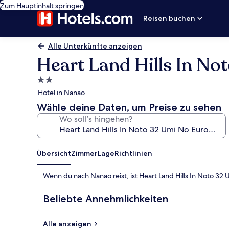
Zum Hauptinhalt springen
Reisen buchen
Alle Unterkünfte anzeigen
Heart Land Hills In N
2.0-
Sterne-
Hotel in Nanao
Unterkunft
Wähle deine Daten, um Preise zu sehen
Wo soll’s hingehen?
Übersicht
Zimmer
Lage
Richtlinien
Wenn du nach Nanao reist, ist Heart Land Hills In Noto 3
Beliebte Annehmlichkeiten
Alle anzeigen