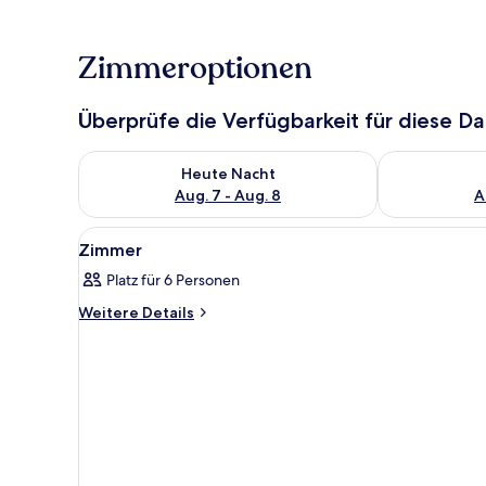
Zimmeroptionen
Überprüfe die Verfügbarkeit für diese D
Überprüfe die Verfügbarkeit für heute Nacht, Aug. 7
Überprüfe die
Heute Nacht
Aug. 7 - Aug. 8
A
Alle
Außenbereich
1
Zimmer
Fotos
Platz für 6 Personen
für
Zimmer
Weitere
Weitere Details
Details
anzeigen
für
Zimmer