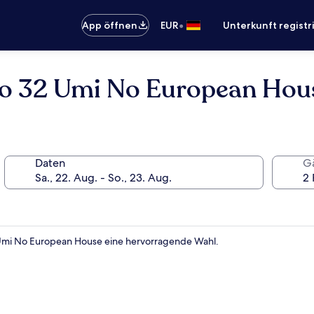
•
App öffnen
EUR
Unterkunft registr
oto 32 Umi No European Hou
Daten
G
2 Umi No European House eine hervorragende Wahl.