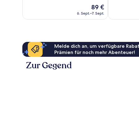
Wunderbar,
Sehr
Der
89 €
40
gut,
Preis
Bewertungen
98
6. Sept.–7. Sept.
beträgt
Bewertungen
89 €
Melde dich an, um verfügbare Rabat
Prämien für noch mehr Abenteuer!
Zur Gegend