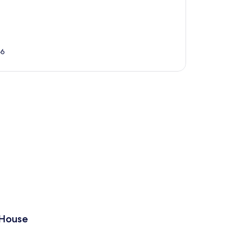
66
te
 House