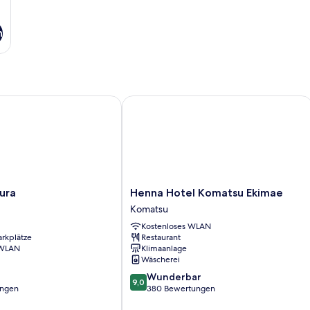
n
a
Henna Hotel Komatsu Ekimae
Henna
ura
Henna Hotel Komatsu Ekimae
Hotel
Komatsu
Komatsu
Kostenloses WLAN
Ekimae
arkplätze
Restaurant
Komatsu
 WLAN
Klimaanlage
Wäscherei
9.0
Wunderbar
9,0
von
ungen
380 Bewertungen
10,