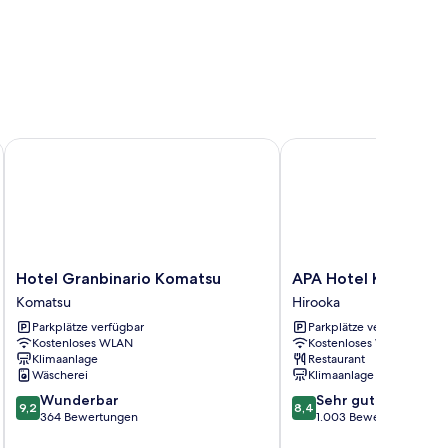
Hotel Granbinario Komatsu
APA Hotel Kanazawa E
Hotel
APA
Hotel Granbinario Komatsu
APA Hotel Kanazawa
Granbinario
Hotel
Komatsu
Hirooka
Komatsu
Kanazawa
Parkplätze verfügbar
Parkplätze verfügbar
Komatsu
Ekimae
Kostenloses WLAN
Kostenloses WLAN
Hirooka
Klimaanlage
Restaurant
Wäscherei
Klimaanlage
9.2
8.4
Wunderbar
Sehr gut
9,2
8,4
von
von
364 Bewertungen
1.003 Bewertungen
10,
10,