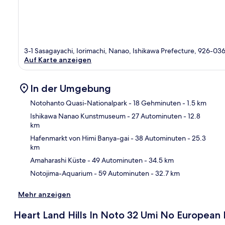
3-1 Sasagayachi, Iorimachi, Nanao, Ishikawa Prefecture, 926-03
Auf Karte anzeigen
In der Umgebung
Notohanto Quasi-Nationalpark
- 18 Gehminuten
- 1.5 km
Ishikawa Nanao Kunstmuseum
- 27 Autominuten
- 12.8
km
Kar
Hafenmarkt von Himi Banya-gai
- 38 Autominuten
- 25.3
km
Amaharashi Küste
- 49 Autominuten
- 34.5 km
Notojima-Aquarium
- 59 Autominuten
- 32.7 km
Mehr anzeigen
Heart Land Hills In Noto 32 Umi No European