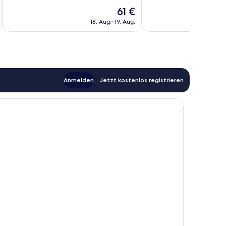
Wunderbar,
Sehr
Der
61 €
364
gut,
Preis
Bewertungen
1.003
18. Aug.–19. Aug.
beträgt
Bewertungen
61 €
Anmelden
Jetzt kostenlos registrieren