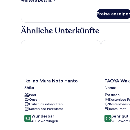
Weitere
Weitere Details
Details
für
Preise anzeige
Zimmer
Ähnliche Unterkünfte
Ikoi no Mura Noto Hanto
TAOYA Wakur
Ikoi
TAOYA
Ikoi no Mura Noto Hanto
TAOYA Wak
no
Wakura
Shika
Nanao
Mura
Nanao
Pool
Onsen
Noto
Onsen
Kostenlose P
Hanto
Frühstück inbegriffen
Kostenloses
Shika
Kostenlose Parkplätze
Restaurant
9.2
8.0
Wunderbar
Sehr gut
9,2
8,0
von
von
40 Bewertungen
98 Bewert
10,
10,