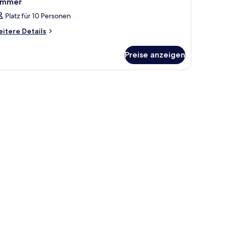
immer
Platz für 10 Personen
itere
itere Details
tails
r
Preise anzeigen
immer