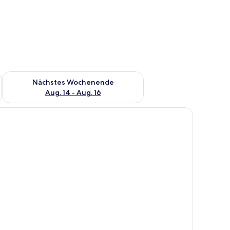
es Wochenende, Aug. 7 - Aug. 9.
Überprüfe die Verfügbarkeit für nächstes Wochenende, Aug. 1
Nächstes Wochenende
Aug. 14 - Aug. 16