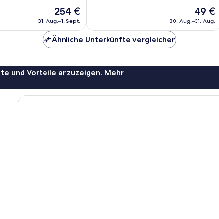
Wunderbar,
Der
Der
254 €
49 €
380
Preis
Preis
Bewertungen
31. Aug.–1. Sept.
30. Aug.–31. Aug.
beträgt
beträgt
254 €
49 €
Ähnliche Unterkünfte vergleichen
te und Vorteile anzuzeigen. Mehr