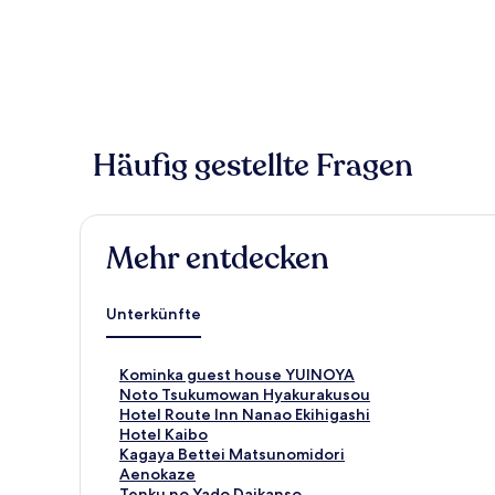
Häufig gestellte Fragen
Mehr entdecken
Unterkünfte
L
Kominka guest house YUINOYA
i
L
Noto Tsukumowan Hyakurakusou
n
i
L
Hotel Route Inn Nanao Ekihigashi
k
n
i
L
Hotel Kaibo
,
k
n
i
L
Kagaya Bettei Matsunomidori
d
,
k
n
i
L
Aenokaze
e
d
,
k
n
i
L
Tenku no Yado Daikanso