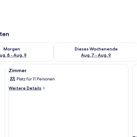
aten
 - Aug. 8.
 Verfügbarkeit für morgen, Aug. 8 - Aug. 9.
Überprüfe die Verfügbarkeit für dies
Morgen
Dieses Wochenende
ug. 8 - Aug. 9
Aug. 7 - Aug. 9
Alle
Innenbereich
1
Zimmer
Fotos
Platz für 11 Personen
für
Zimmer
Weitere
Weitere Details
Details
anzeigen
für
Zimmer