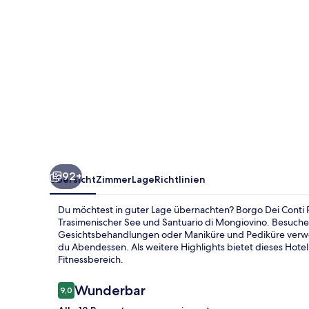
&
Chateaux
92+
Übersicht
Zimmer
Lage
Richtlinien
Du möchtest in guter Lage übernachten? Borgo Dei Conti Re
Trasimenischer See und Santuario di Mongiovino. Besuch
Gesichtsbehandlungen oder Maniküre und Pediküre verwö
du Abendessen. Als weitere Highlights bietet dieses Hotel 
Fitnessbereich.
Bewertungen
Wunderbar
9,0
9,0 von 10.