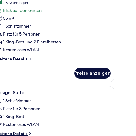
ür
10,0 von 10
(2
2 Bewertungen
ite,
Bewertungen)
Blick auf den Garten
errasse
55 m²
nzeigen
1 Schlafzimmer
Platz für 5 Personen
1 King-Bett und 2 Einzelbetten
Kostenloses WLAN
itere
itere Details
tails
r
Preise anzeigen
ite,
rrasse
tern hängen Vorhänge und die Decke besteht aus Holz.
alkendecke, einer Couch, einem Couchtisch und einem Essbereich mit Stühl
le
Ein Schlafzimmer mit einem großen Bett, Ho
4
esign-Suite
otos
1 Schlafzimmer
ür
Platz für 3 Personen
esign-
uite
1 King-Bett
nzeigen
Kostenloses WLAN
itere
itere Details