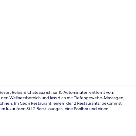
Ansicht von
sort Relais & Chateaux ist nur 15 Autominuten entfernt von:
e den Wellnessbereich und lass dich mit Tiefengewebe-Massagen,
hnen. Im Cedri Restaurant, einem der 2 Restaurants, bekommst
Außenberei
im luxuriösen Stil 2 Bars/Lounges, eine Poolbar und einen