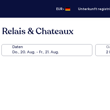
•
EUR
Unterkunft registr
 Relais & Chateaux
Daten
G