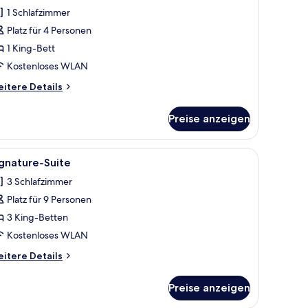
otos
1 Schlafzimmer
ür
Platz für 4 Personen
omfort-
uite
1 King-Bett
nzeigen
Kostenloses WLAN
itere
itere Details
tails
r
Preise anzeigen
mfort-
ite
nd einer Tür zu einem anderen Raum.
n, bequemen Sitzmöglichkeiten und Blick ins Freie.
le
Ein Hotelzimmer mit einem großen Bett, einem
6
gnature-Suite
otos
3 Schlafzimmer
ür
Platz für 9 Personen
ignature-
uite
3 King-Betten
nzeigen
Kostenloses WLAN
itere
itere Details
tails
r
Preise anzeigen
gnature-
ite