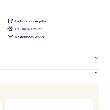
lettenartikel, Haartrockner, Bademäntel, Hausschuhe
Frühstück inbegriffen
Haustiere erlaubt
Kostenloses WLAN