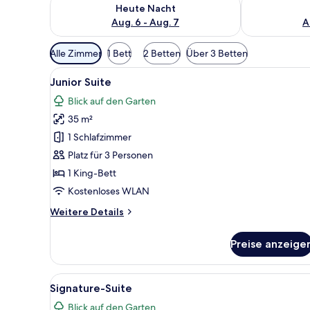
Überprüfe die Verfügbarkeit für heute Nacht, Aug. 6
Überprüfe die
Heute Nacht
Aug. 6 - Aug. 7
A
Verfügbare
Alle Zimmer
1 Bett
2 Betten
Über 3 Betten
Filter
Alle
Ein Grundriss eines Hotelzimme
für
2
Junior Suite
Fotos
Zimmer
Blick auf den Garten
für
35 m²
Junior
Suite
1 Schlafzimmer
anzeigen
Platz für 3 Personen
1 King-Bett
Kostenloses WLAN
Weitere
Weitere Details
Details
für
Preise anzeige
Junior
Suite
Alle
Ein Hotelzimmer mit einem gro
5
Signature-Suite
Fotos
Blick auf den Garten