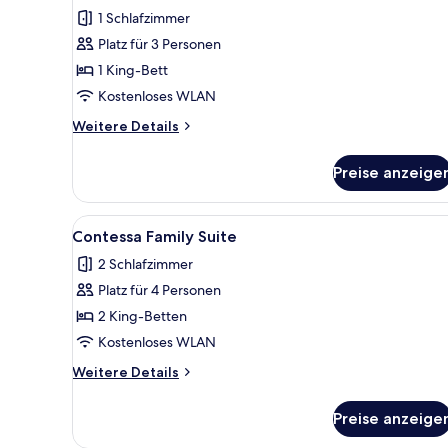
Fotos
1 Schlafzimmer
für
Platz für 3 Personen
Signature-
Suite
1 King-Bett
anzeigen
Kostenloses WLAN
Weitere
Weitere Details
Details
für
Preise anzeige
Signature-
Suite
Alle
Ein Schlafzimmer mit einem gr
6
Contessa Family Suite
Fotos
2 Schlafzimmer
für
Platz für 4 Personen
Contessa
Family
2 King-Betten
Suite
Kostenloses WLAN
anzeigen
Weitere
Weitere Details
Details
für
Preise anzeige
Contessa
Family