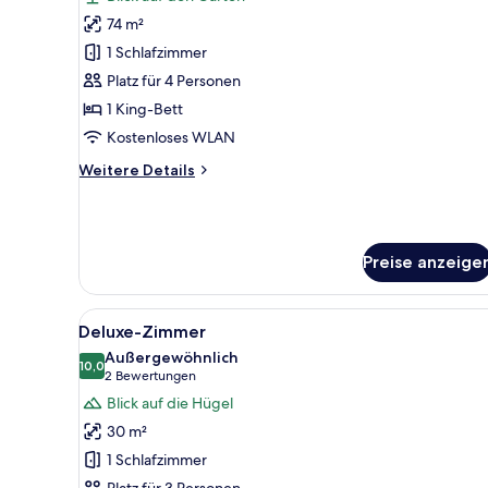
für
74 m²
Signature-
Suite
1 Schlafzimmer
anzeigen
Platz für 4 Personen
1 King-Bett
Kostenloses WLAN
Weitere
Weitere Details
Details
für
Signature-
Suite
Preise anzeige
Alle
Ein Hotelzimmer mit einem gro
4
Deluxe-Zimmer
Fotos
Außergewöhnlich
für
10,0
10,0 von 10
(2
2 Bewertungen
Deluxe-
Bewertungen)
Blick auf die Hügel
Zimmer
30 m²
anzeigen
1 Schlafzimmer
Platz für 3 Personen