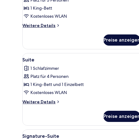
1 King-Bett
Kostenloses WLAN
Weitere
Weitere Details
Details
für
Preise anzeige
Deluxe-
Zimmer
Alle
Ein Schlafzimmer mit einem gr
4
Suite
Fotos
1 Schlafzimmer
für
Platz für 4 Personen
Suite
anzeigen
1 King-Bett und 1 Einzelbett
Kostenloses WLAN
Weitere
Weitere Details
Details
für
Preise anzeige
Suite
Alle
Ein Schlafzimmer mit einem gr
4
Signature-Suite