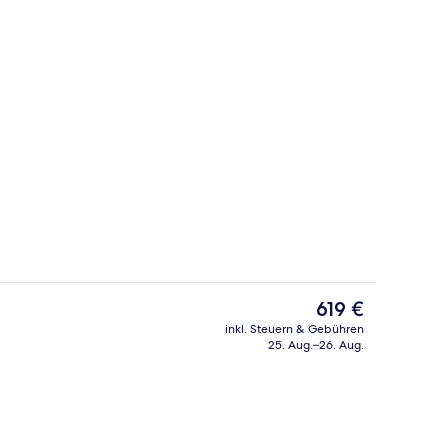
 oben
Sauna, Whirlpool, Dampfbad, Therma
Der
619 €
aktuelle
inkl. Steuern & Gebühren
Preis
25. Aug.–26. Aug.
ch
2 Restaurants, Abendessen
beträgt
619 €.