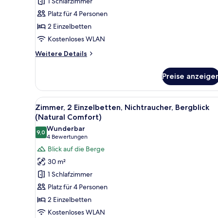
1 Schlafzimmer
Meerblick
Platz für 4 Personen
anzeigen
2 Einzelbetten
Kostenloses WLAN
Weitere
Weitere Details
Details
für
Preise anzeige
Comfort-
Zimmer,
2 Einzelbetten,
Alle
Ein Hotelzimmer mit zwei Bett
5
Nichtraucher,
Zimmer, 2 Einzelbetten, Nichtraucher, Bergblick
Fotos
Meerblick
(Natural Comfort)
für
Wunderbar
9,0
Zimmer,
9,0 von 10
(4
4 Bewertungen
2 Einzelbetten,
Bewertungen)
Blick auf die Berge
Nichtraucher,
30 m²
Bergblick
1 Schlafzimmer
(Natural
Platz für 4 Personen
Comfort)
2 Einzelbetten
anzeigen
Kostenloses WLAN