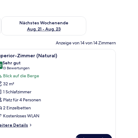
es Wochenende, Aug. 14 - Aug. 16.
Überprüfe die Verfügbarkeit für nächstes Wochenende, Aug. 2
Nächstes Wochenende
Aug. 21 - Aug. 23
Anzeige von 14 von 14 Zimmern
eils mit einem Holzkopfstück, weißen Bettwäsche und einem Nachttisch mit 
le
Ein Hotelzimmer mit zwei Betten, einem Nacht
12
uperior-Zimmer (Natural)
otos
Sehr gut
ür
2
8,2 von 10
(13
13 Bewertungen
uperior-
Bewertungen)
Blick auf die Berge
immer
32 m²
Natural)
1 Schlafzimmer
nzeigen
Platz für 4 Personen
2 Einzelbetten
Kostenloses WLAN
itere
itere Details
tails
r