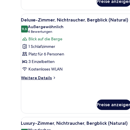
Preise anzeige
Alle
Ein Hotelzimmer mit zwei Bett
12
Deluxe-Zimmer, Nichtraucher, Bergblick (Natural)
Fotos
Außergewöhnlich
für
9,6
9,6 von 10
(4
4 Bewertungen
Deluxe-
Bewertungen)
Blick auf die Berge
Zimmer,
1 Schlafzimmer
Nichtraucher,
Platz für 6 Personen
Bergblick
3 Einzelbetten
(Natural)
Kostenloses WLAN
anzeigen
Weitere
Weitere Details
Details
für
Deluxe-
Zimmer,
Nichtraucher,
Preise anzeige
Bergblick
(Natural)
Alle
Ein Hotelzimmer mit zwei Bette
12
Luxury-Zimmer, Nichtraucher, Bergblick (Natural)
Fotos
Wunderbar