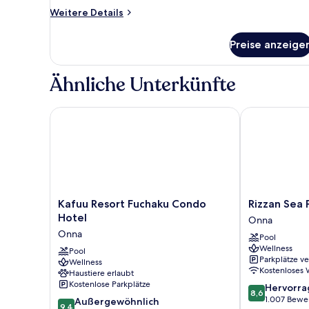
Weitere
Weitere Details
Details
für
Preise anzeige
Zimmer,
2 Einzelbetten,
Nichtraucher,
Ähnliche Unterkünfte
Bergblick
(Natural
Comfort)
Kafuu Resort Fuchaku Condo Hotel
Rizzan Sea Pa
Kafuu
Rizzan
Kafuu Resort Fuchaku Condo
Rizzan Sea 
Resort
Sea
Hotel
Onna
Fuchaku
Park
Onna
Pool
Condo
Hotel
Wellness
Hotel
Pool
Tancha
Parkplätze v
Wellness
Onna
Bay
Kostenloses
Haustiere erlaubt
Onna
Kostenlose Parkplätze
8.6
Hervorr
8,6
von
1.007 Bewe
9.4
Außergewöhnlich
9,4