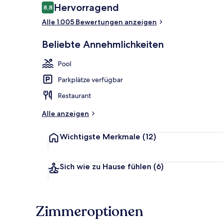
Bewertungen
Hervorragend
8,8
8,8 von 10.
Alle 1.005 Bewertungen anzeigen
Außenbereic
Beliebte Annehmlichkeiten
Pool
Parkplätze verfügbar
Restaurant
Alle anzeigen
Wichtigste Merkmale
(12)
Sich wie zu Hause fühlen
(6)
Zimmeroptionen