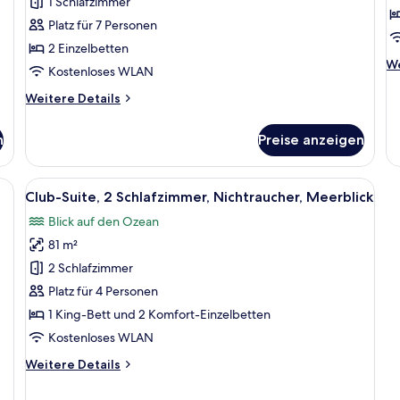
1 Schlafzimmer
(for
M
Platz für 7 Personen
4
(
2 Einzelbetten
people)
B
We
We
Kostenloses WLAN
anzeigen
f
De
3
fü
Weitere
Weitere Details
Cl
Details
g
Zi
für
a
n
Preise anzeigen
2 
Zimmer,
Ni
2 Einzelbetten,
Me
Nichtraucher,
en, einem Nachttisch mit Lampe, einem Telefon und einem Fenster mit Blick 
Alle
Ein großes Bett mit Holz-Kopfstück, 
(S
5
Bergblick
Club-Suite, 2 Schlafzimmer, Nichtraucher, Meerblick
Fotos
B
(for
Blick auf den Ozean
fo
4
für
3+
people)
81 m²
Club-
gu
Suite,
2 Schlafzimmer
2 Schlafzimmer,
Platz für 4 Personen
Nichtraucher,
1 King-Bett und 2 Komfort-Einzelbetten
Meerblick
Kostenloses WLAN
anzeigen
Weitere
Weitere Details
Details
für