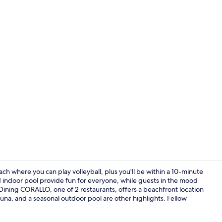
Gebäudedes
ere you can play volleyball, plus you'll be within a 10-minute
indoor pool provide fun for everyone, while guests in the mood
Dining CORALLO, one of 2 restaurants, offers a beachfront location
2 Restaurant
auna, and a seasonal outdoor pool are other highlights. Fellow