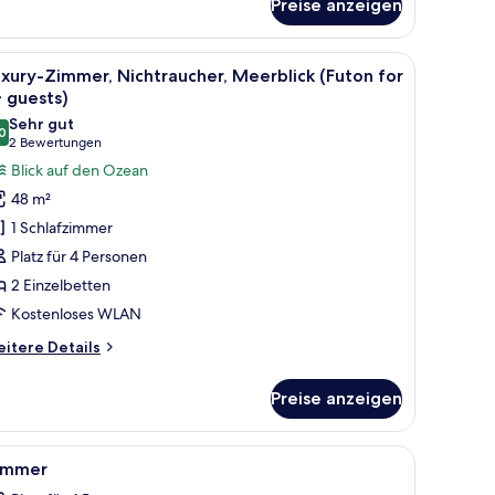
Preise anzeigen
perior-
immer
atural)
n mit Blick auf Grünflächen und Gebäude.
m Balkon mit Meerblick, einem kleinen Tisch und einer Lampe.
le
Ein Hotelzimmer mit zwei Betten, einem Nacht
14
xury-Zimmer, Nichtraucher, Meerblick (Futon for
otos
 guests)
ür
Sehr gut
0
uxury-
8,0 von 10
(2
2 Bewertungen
immer,
Bewertungen)
Blick auf den Ozean
ichtraucher,
48 m²
eerblick
1 Schlafzimmer
Futon
Platz für 4 Personen
or
2 Einzelbetten
+
Kostenloses WLAN
uests)
nzeigen
itere
itere Details
tails
r
Preise anzeigen
xury-
mmer,
chtraucher,
wäsche
le
Zimmersafe, kostenloses WLAN, Bettwäsche
1
erblick
immer
otos
uton