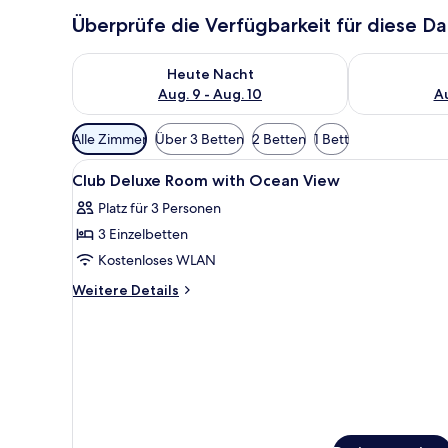
Überprüfe die Verfügbarkeit für diese D
Überprüfe die Verfügbarkeit für heute Nacht, Aug. 9
Überprüfe die
Heute Nacht
Aug. 9 - Aug. 10
Au
Verfügbare
Alle Zimmer
Über 3 Betten
2 Betten
1 Bett
Filter
Alle
Zimmersafe, kostenloses WLAN
für
5
Club Deluxe Room with Ocean View
Fotos
Zimmer
Platz für 3 Personen
für
3 Einzelbetten
Club
Deluxe
Kostenloses WLAN
Room
Weitere
Weitere Details
with
Details
für
Ocean
Club
View
Deluxe
anzeigen
Room
with
Ocean
View