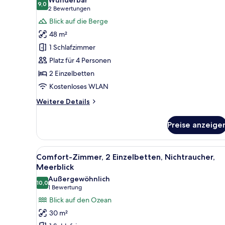
für
9,0
9,0 von 10
(2
2 Bewertungen
Luxury-
Bewertungen)
Blick auf die Berge
Zimmer,
48 m²
Nichtraucher,
1 Schlafzimmer
Bergblick
Platz für 4 Personen
(Natural)
2 Einzelbetten
anzeigen
Kostenloses WLAN
Weitere
Weitere Details
Details
für
Preise anzeige
Luxury-
Zimmer,
Nichtraucher,
Alle
Ein Hotelzimmer mit zwei Bett
6
Bergblick
Comfort-Zimmer, 2 Einzelbetten, Nichtraucher,
Fotos
(Natural)
Meerblick
für
Außergewöhnlich
10,0
Comfort-
10,0 von 10
(1
1 Bewertung
Zimmer,
Bewertung)
Blick auf den Ozean
2 Einzelbetten,
30 m²
Nichtraucher,