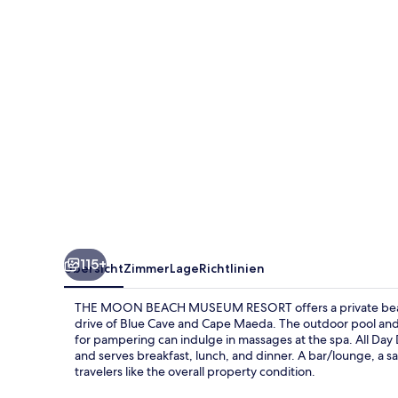
RESORT
115+
Übersicht
Zimmer
Lage
Richtlinien
THE MOON BEACH MUSEUM RESORT offers a private beach wh
drive of Blue Cave and Cape Maeda. The outdoor pool and 
for pampering can indulge in massages at the spa. All Day 
and serves breakfast, lunch, and dinner. A bar/lounge, a s
travelers like the overall property condition.