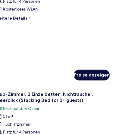
Platz für 4 Personen
r
ür
Kostenloses WLAN
immer
ests)
nzeigen
itere
itere Details
tails
r
immer
Preise anzeigen
auf Grünflächen.
il, jeweils mit Nachttisch, Lampe und Telefon.
le
Ein Hotelzimmer mit einem großen Bett, einem
8
ub-Zimmer, 2 Einzelbetten, Nichtraucher,
otos
erblick (Stacking Bed for 3+ guests)
ür
Blick auf den Ozean
lub-
51 m²
immer,
1 Schlafzimmer
 Einzelbetten,
ichtraucher,
Platz für 4 Personen