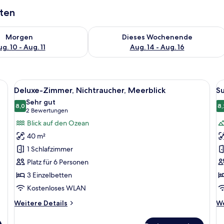
aten
 - Aug. 10.
 Verfügbarkeit für morgen, Aug. 10 - Aug. 11.
Überprüfe die Verfügbarkeit für dies
Morgen
Dieses Wochenende
g. 10 - Aug. 11
Aug. 14 - Aug. 16
, Bettwäsche
Alle
Ein Hotelzimmer mit zwei Betten, jew
Al
12
Deluxe-Zimmer, Nichtraucher, Meerblick
S
Fotos
F
Sehr gut
für
8,0
f
8,
8,0 von 10
(2
2 Bewertungen
Deluxe-
S
Bewertungen)
Blick auf den Ozean
Zimmer,
Z
40 m²
Nichtraucher,
(
1 Schlafzimmer
Meerblick
a
Platz für 6 Personen
anzeigen
3 Einzelbetten
Kostenloses WLAN
Weitere
We
Weitere Details
We
Details
De
für
fü