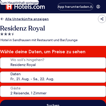
Zum Hauptinhalt springen
App herunterladen
Alle Unterkünfte anzeigen
Residenz Royal
3.5-
Sterne-
Hotel in Sandhausen mit Restaurant und Bar/Lounge
Unterkunft
Wähle deine Daten, um Preise zu sehen
Wo soll’s hingehen?
Daten
Gäste
Suchen