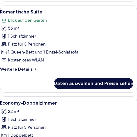
Alle
Ein Hotelzimmer mit einem großen Bet
9
Romantische Suite
Fotos
Blick auf den Garten
für
55 m²
Romantische
Suite
1 Schlafzimmer
anzeigen
Platz für 3 Personen
1 Queen-Bett und 1 Einzel-Schlafsofa
Kostenloses WLAN
Weitere
Weitere Details
Details
für
Daten auswählen und Preise sehen
Romantische
Suite
Alle
Ein Hotelzimmer mit Doppelbett, einem
5
Economy-Doppelzimmer
Fotos
22 m²
für
1 Schlafzimmer
Economy-
Doppelzimmer
Platz für 3 Personen
anzeigen
1 Doppelbett