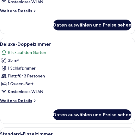
Kostenloses WLAN
Weitere
Weitere Details
Details
für
Daten auswählen und Preise sehen
Business-
Einzelzimmer
Alle
Ein Hotelzimmer mit einem Bett, einem
10
Deluxe-Doppelzimmer
Fotos
Blick auf den Garten
für
35 m²
Deluxe-
Doppelzimmer
1 Schlafzimmer
anzeigen
Platz für 3 Personen
1 Queen-Bett
Kostenloses WLAN
Weitere
Weitere Details
Details
für
Daten auswählen und Preise sehen
Deluxe-
Doppelzimmer
Alle
Eine kleine Küche mit Spüle, Wasserk
4
Standard-Einzelzimmer