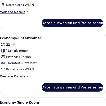
Kostenloses WLAN
Weitere
Weitere Details
Details
für
Daten auswählen und Preise sehen
Economy-
Doppelzimmer
Alle
Eine kleine Küche mit grauen Schränk
5
Economy-Einzelzimmer
Fotos
22 m²
für
1 Schlafzimmer
Economy-
Einzelzimmer
Platz für 1 Person
anzeigen
1 Komfort-Einzelbett
Kostenloses WLAN
Weitere
Weitere Details
Details
für
Daten auswählen und Preise sehen
Economy-
Einzelzimmer
Alle
Hochwertige Bettwaren, Daunenbettd
4
Economy Single Room
Fotos