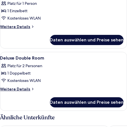
Platz für 1 Person
für
1 Einzelbett
Economy
Single
Kostenloses WLAN
Room
Weitere
Weitere Details
anzeigen
Details
für
Daten auswählen und Preise sehen
Economy
Single
Room
Alle
Hochwertige Bettwaren, Daunenbettd
11
Deluxe Double Room
Fotos
Platz für 2 Personen
für
1 Doppelbett
Deluxe
Double
Kostenloses WLAN
Room
Weitere
Weitere Details
anzeigen
Details
für
Daten auswählen und Preise sehen
Deluxe
Double
Room
Ähnliche Unterkünfte