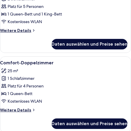
Platz für 5 Personen
1 Queen-Bett und 1 King-Bett
Kostenloses WLAN
Weitere
Weitere Details
Details
für
Daten auswählen und Preise sehen
Familienzimmer
Alle
Ein Hotelzimmer mit zwei Betten, ein
6
Comfort-Doppelzimmer
Fotos
25 m²
für
1 Schlafzimmer
Comfort-
Doppelzimmer
Platz für 4 Personen
anzeigen
1 Queen-Bett
Kostenloses WLAN
Weitere
Weitere Details
Details
für
Daten auswählen und Preise sehen
Comfort-
Doppelzimmer