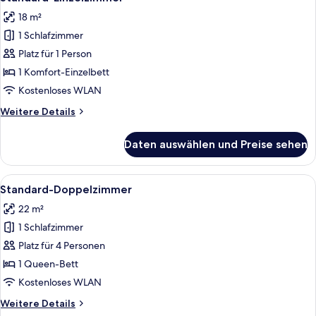
Fotos
18 m²
für
1 Schlafzimmer
Standard-
Einzelzimmer
Platz für 1 Person
anzeigen
1 Komfort-Einzelbett
Kostenloses WLAN
Weitere
Weitere Details
Details
für
Daten auswählen und Preise sehen
Standard-
Einzelzimmer
Alle
Ein Hotelzimmer mit Doppelbett, Nac
5
Standard-Doppelzimmer
Fotos
22 m²
für
1 Schlafzimmer
Standard-
Doppelzimmer
Platz für 4 Personen
anzeigen
1 Queen-Bett
Kostenloses WLAN
Weitere
Weitere Details
Details