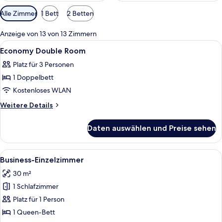
Verfügbare
Alle Zimmer
1 Bett
2 Betten
Filter
für
Anzeige von 13 von 13 Zimmern
Zimmer
Alle
Ein Hotelzimmer mit Doppelbett, Schr
5
Economy Double Room
Fotos
Platz für 3 Personen
für
1 Doppelbett
Economy
Double
Kostenloses WLAN
Room
Weitere
Weitere Details
anzeigen
Details
für
Daten auswählen und Preise sehen
Economy
Double
Room
Alle
Ein Hotelzimmer mit einem Bett, einem
6
Business-Einzelzimmer
Fotos
30 m²
für
1 Schlafzimmer
Business-
Einzelzimmer
Platz für 1 Person
anzeigen
1 Queen-Bett