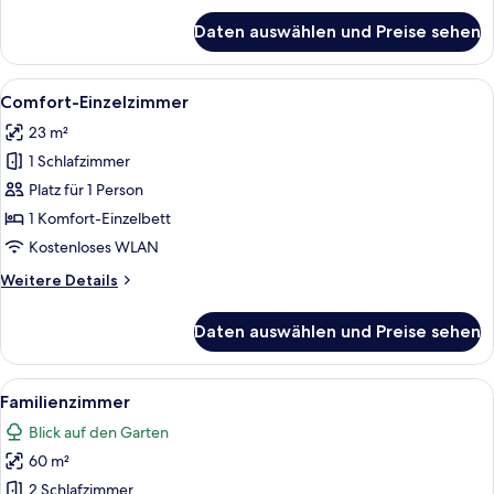
für
Daten auswählen und Preise sehen
Standard-
Doppelzimmer
Alle
Ein Hotelzimmer mit einem Bett, eine
6
Comfort-Einzelzimmer
Fotos
23 m²
für
1 Schlafzimmer
Comfort-
Einzelzimmer
Platz für 1 Person
anzeigen
1 Komfort-Einzelbett
Kostenloses WLAN
Weitere
Weitere Details
Details
für
Daten auswählen und Preise sehen
Comfort-
Einzelzimmer
Alle
Ein modernes Hotelzimmer mit Bett, Sc
15
Familienzimmer
Fotos
Blick auf den Garten
für
60 m²
Familienzimmer
anzeigen
2 Schlafzimmer