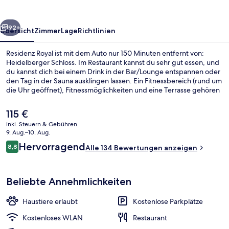
rück
Weiter
92+
Übersicht
Zimmer
Lage
Richtlinien
Residenz Royal ist mit dem Auto nur 150 Minuten entfernt von:
Heidelberger Schloss. Im Restaurant kannst du sehr gut essen, und
du kannst dich bei einem Drink in der Bar/Lounge entspannen oder
den Tag in der Sauna ausklingen lassen. Ein Fitnessbereich (rund um
die Uhr geöffnet), Fitnessmöglichkeiten und eine Terrasse gehören
zu den weiteren Highlights.
Der
115 €
aktuelle
inkl. Steuern & Gebühren
Preis
9. Aug.–10. Aug.
Außenbereich
beträgt
Bewertungen
Hervorragend
8,8
Alle 134 Bewertungen anzeigen
115 €.
8,8 von 10.
Beliebte Annehmlichkeiten
Haustiere erlaubt
Kostenlose Parkplätze
Kostenloses WLAN
Restaurant