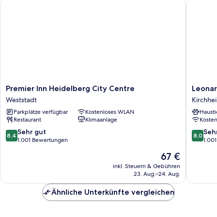
Premier Inn Heidelberg City Centre
Leonardo
Premier
Leonard
Premier Inn Heidelberg City Centre
Leonar
Inn
Hotel
Weststadt
Kirchhe
Heidelberg
Heidelb
Parkplätze verfügbar
Kostenloses WLAN
Hausti
City
Kirchhe
Restaurant
Klimaanlage
Koste
Centre
Weststadt
8.4
8.0
Sehr gut
Seh
8,4
8,0
von
von
1.001 Bewertungen
1.00
10,
10,
Der
67 €
Sehr
Sehr
Preis
gut,
gut,
inkl. Steuern & Gebühren
beträgt
23. Aug.–24. Aug.
1.001
1.001
67 €
Bewertungen
Bewert
Ähnliche Unterkünfte vergleichen