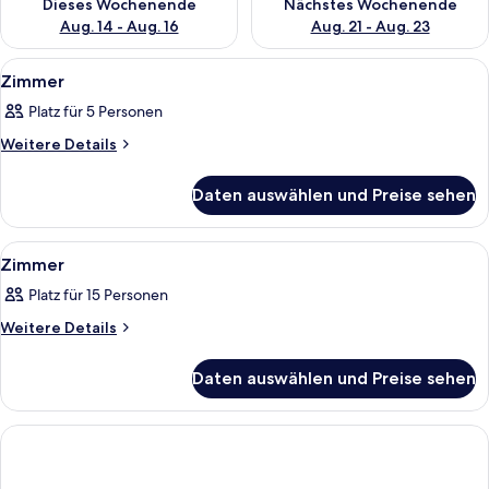
Dieses Wochenende
Nächstes Wochenende
Aug. 14 - Aug. 16
Aug. 21 - Aug. 23
Alle
Zimmer
7
Zimmer
Fotos
Platz für 5 Personen
für
Zimmer
Weitere
Weitere Details
Details
anzeigen
für
Daten auswählen und Preise sehen
Zimmer
Alle
Zimmer
11
Zimmer
Fotos
Platz für 15 Personen
für
Zimmer
Weitere
Weitere Details
Details
anzeigen
für
Daten auswählen und Preise sehen
Zimmer