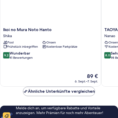
Ikoi
TAOYA
Ikoi no Mura Noto Hanto
TAOYA
no
Wakura
Shika
Nanao
Mura
Nanao
Pool
Onsen
Onsen
Noto
Frühstück inbegriffen
Kostenlose Parkplätze
Koste
Hanto
Shika
9.2
8.0
Wunderbar
Seh
9,2
8,0
von
von
41 Bewertungen
98 B
10,
10,
Wunderbar,
Sehr
41
gut,
Der
89 €
Bewertungen
98
Preis
Bewert
6. Sept.–7. Sept.
beträgt
89 €
Ähnliche Unterkünfte vergleichen
Melde dich an, um verfügbare Rabatte und Vorteile
anzuzeigen. Mehr Prämien für noch mehr Abenteuer!