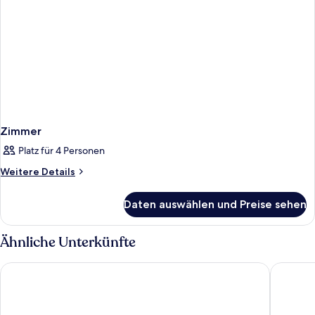
Zimmer
Platz für 4 Personen
Weitere
Weitere Details
Details
für
Daten auswählen und Preise sehen
Zimmer
Ähnliche Unterkünfte
Ikoi no Mura Noto Hanto
TAOYA W