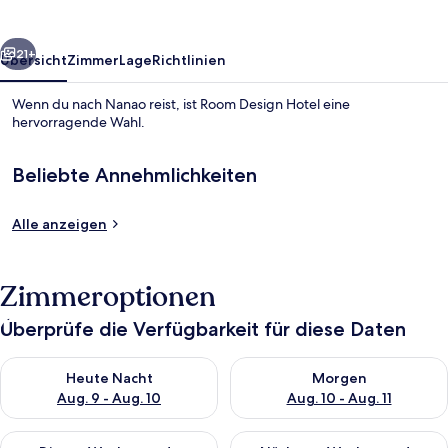
rück
Weiter
21+
Übersicht
Zimmer
Lage
Richtlinien
Wenn du nach Nanao reist, ist Room Design Hotel eine
hervorragende Wahl.
Beliebte Annehmlichkeiten
Alle anzeigen
Außenbereich
Zimmeroptionen
Überprüfe die Verfügbarkeit für diese Daten
Überprüfe die Verfügbarkeit für heute Nacht, Aug. 9 - Aug. 10
Überprüfe die Verfügbarkeit fü
Heute Nacht
Morgen
Aug. 9 - Aug. 10
Aug. 10 - Aug. 11
Überprüfe die Verfügbarkeit für dieses Wochenende, Aug. 14 -
Überprüfe die Verfügbarkeit f