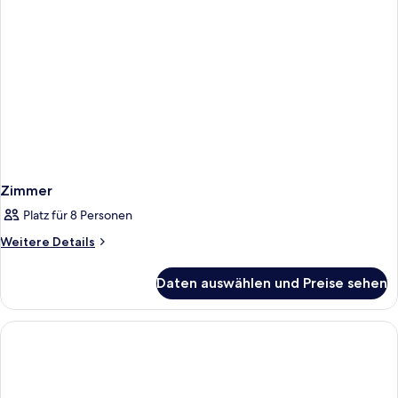
Zimmer
Platz für 8 Personen
Weitere
Weitere Details
Details
für
Daten auswählen und Preise sehen
Zimmer