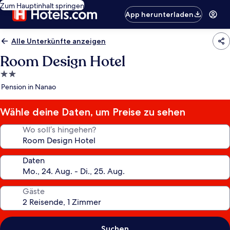
Zum Hauptinhalt springen
App herunterladen
Alle Unterkünfte anzeigen
Room Design Hotel
2.0-
Sterne-
Pension in Nanao
Unterkunft
Wähle deine Daten, um Preise zu sehen
Wo soll’s hingehen?
Daten
Gäste
Suchen