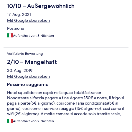
10/10 – Außergewöhnlich
17. Aug. 2021
Mit Google übersetzen
Posizione
Aufenthalt von 3 Nächten
Verifizierte Bewertung
2/10 – Mangelhaft
30. Aug. 2019
Mit Google übersetzen
Pessimo soggiorno
Hotel squallido con ospiti nella quasi totalità stranieri.
Nonostante si faccia pagare a fine Agosto 150€ a notte, il frigo si
paga a parte(5€ al giorno), così come l'aria condizionata(5€ al
giorno), così come il servizio spiaggia (15€ al giorno), così come il
wifi (2€ al giorno). A molte camere si accede solo tramite scale,
niente zanzariere nelle stanze, motore dei condizionatori delle
Aufenthalt von 2 Nächten
camere montati senza logica, a noi, che eravamo tre persone,
per due notti hanno dato solo 3 bustine monodose di