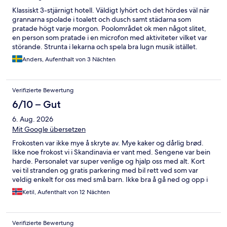
Klassiskt 3-stjärnigt hotell. Väldigt lyhört och det hördes väl när
grannarna spolade i toalett och dusch samt städarna som
pratade högt varje morgon. Poolområdet ok men något slitet,
en person som pratade i en microfon med aktiviteter vilket var
störande. Strunta i lekarna och spela bra lugn musik istället.
Frukosten ej bra, i Italien många kakor till frukost men äggen var
Anders, Aufenthalt von 3 Nächten
gamla och grå på insidan, halvmosad banan till youghurten,
juiceconcentrat. Hotellet ligger bra till, shuttlebus till stranden
går flera gånger om dagen. Är något brant promenad men vi
Verifizierte Bewertung
gjorde den några gånger. Trevlig beachbar med mat och dryck.
Står på hemsidan att gäster har tillgång till strandstolar men i
6/10 – Gut
själva verket måste man betala för dem. Finns heller inga
6. Aug. 2026
strandsängar utan enbart stolar. Hotellet hämtade och lämnade
oss vid tågstation Ricade vilket var smidigt. Överlag trevligt men
Mit Google übersetzen
det finns förbättringspotential.
Frokosten var ikke mye å skryte av. Mye kaker og dårlig brød.
Ikke noe frokost vi i Skandinavia er vant med. Sengene var bein
harde. Personalet var super venlige og hjalp oss med alt. Kort
vei til stranden og gratis parkering med bil rett ved som var
veldig enkelt for oss med små barn. Ikke bra å gå ned og opp i
den varmen.
Ketil, Aufenthalt von 12 Nächten
Verifizierte Bewertung