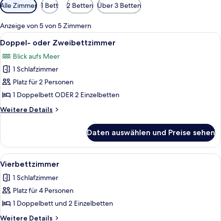
Verfügbare
Alle Zimmer
1 Bett
2 Betten
Über 3 Betten
Filter
für
Anzeige von 5 von 5 Zimmern
Zimmer
Alle
Ein Schlafzimmer mit Bett, Schreibtis
3
Doppel- oder Zweibettzimmer
Fotos
Blick aufs Meer
für
1 Schlafzimmer
Doppel-
oder
Platz für 2 Personen
Zweibettzimmer
1 Doppelbett ODER 2 Einzelbetten
anzeigen
Weitere
Weitere Details
Details
für
Daten auswählen und Preise sehen
Doppel-
oder
Zweibettzimmer
Alle
Ein Schlafzimmer mit Bett, Nachttisch
2
Vierbettzimmer
Fotos
1 Schlafzimmer
für
Platz für 4 Personen
Vierbettzimmer
anzeigen
1 Doppelbett und 2 Einzelbetten
Weitere
Weitere Details