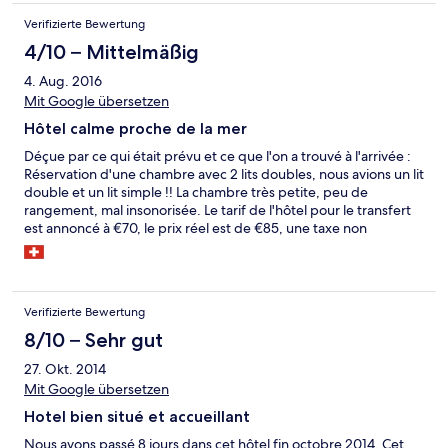
docciashampoo. Se alloggi qui l'unico vantaggio che hai è che
Verifizierte Bewertung
puoi arrivare a mare tramite una discesa privata molto ripida, ma
la navetta è ogni mezz'ora, perciò se vuoi andarci in altri orari
4/10 – Mittelmäßig
devi usare la tua macchina. La colazione è stata per noi
4. Aug. 2016
l'esperienza peggiore, a dir poco scarsa, con cornetti vuoti
congelati, jogurt non confezionato, "succo" dalla macchinetta
Mit Google übersetzen
che era acqua colorata e, in Calabria, ZERO frutta, infine, la cosa
Hôtel calme proche de la mer
intollerabile erano le urla in sala tra caposala e camerieri condite
da Bestemmie, il tutto nonostante fossero presenti anche
Déçue par ce qui était prévu et ce que l'on a trouvé à l'arrivée :
bambini! Un posto da evitare!
Réservation d'une chambre avec 2 lits doubles, nous avions un lit
double et un lit simple !! La chambre très petite, peu de
rangement, mal insonorisée. Le tarif de l'hôtel pour le transfert
est annoncé à €70, le prix réel est de €85, une taxe non
mentionnée pour l'animation qui ne valait pas un tel supplément
(14 jours à €125). Les photos sur le site ne sont pas réalistes..
l'accueil et l'organisation laisse à désiré.
Verifizierte Bewertung
8/10 – Sehr gut
27. Okt. 2014
Mit Google übersetzen
Hotel bien situé et accueillant
Nous avons passé 8 jours dans cet hôtel fin octobre 2014. Cet