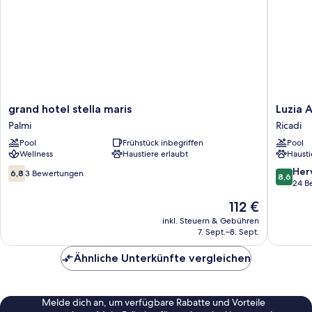
grand
Luzia
grand hotel stella maris
Luzia 
hotel
Agrireso
Palmi
Ricadi
stella
Ricadi
Pool
Frühstück inbegriffen
Pool
maris
Wellness
Haustiere erlaubt
Hausti
Palmi
6.8
8.6
Her
6,8
3 Bewertungen
8,6
von
von
24 B
10,
10,
Der
112 €
3
Hervorr
Preis
Bewertungen
24
inkl. Steuern & Gebühren
beträgt
7. Sept.–8. Sept.
Bewert
112 €
Ähnliche Unterkünfte vergleichen
Melde dich an, um verfügbare Rabatte und Vorteile