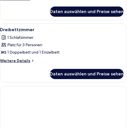
Details
für
Daten auswählen und Preise sehen
Vierbettzimmer
Alle
Ein Zimmer mit zwei Einzelbetten, ei
2
Dreibettzimmer
Fotos
1 Schlafzimmer
für
Platz für 3 Personen
Dreibettzimmer
anzeigen
1 Doppelbett und 1 Einzelbett
Weitere
Weitere Details
Details
für
Daten auswählen und Preise sehen
Dreibettzimmer