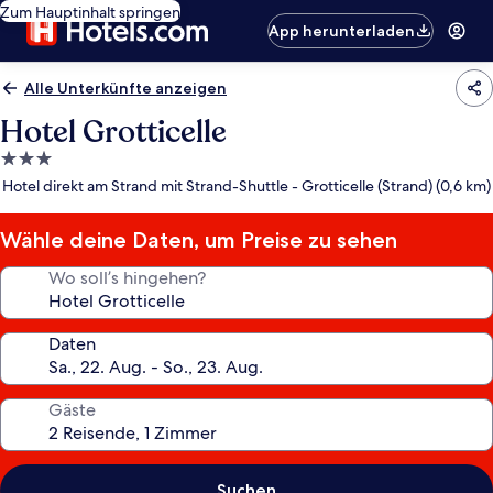
Zum Hauptinhalt springen
App herunterladen
Alle Unterkünfte anzeigen
Hotel Grotticelle
3.0-
Sterne-
Hotel direkt am Strand mit Strand-Shuttle - Grotticelle (Strand) (0,6 km)
Unterkunft
Wähle deine Daten, um Preise zu sehen
Wo soll’s hingehen?
Daten
Gäste
Suchen