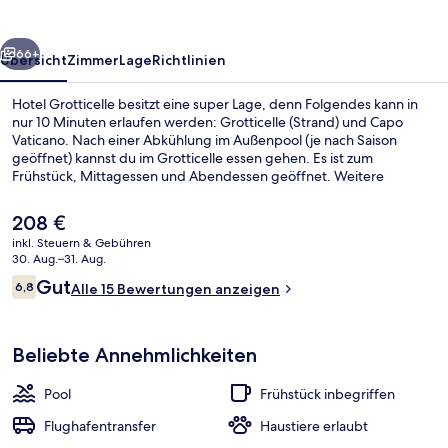
rück
Weiter
66+
Übersicht
Zimmer
Lage
Richtlinien
Hotel Grotticelle besitzt eine super Lage, denn Folgendes kann in
nur 10 Minuten erlaufen werden: Grotticelle (Strand) und Capo
Vaticano. Nach einer Abkühlung im Außenpool (je nach Saison
geöffnet) kannst du im Grotticelle essen gehen. Es ist zum
Frühstück, Mittagessen und Abendessen geöffnet. Weitere
Highlights sind eine Strandbar, ein Fitnessbereich (rund um die Uhr
geöffnet) und ein Kinderbecken.
Der
208 €
aktuelle
inkl. Steuern & Gebühren
Preis
30. Aug.–31. Aug.
Privatstrand, weißer Sandstrand, kost
beträgt
Bewertungen
Gut
6,8
Alle 15 Bewertungen anzeigen
208 €.
6,8 von 10.
Beliebte Annehmlichkeiten
Pool
Frühstück inbegriffen
Flughafentransfer
Haustiere erlaubt