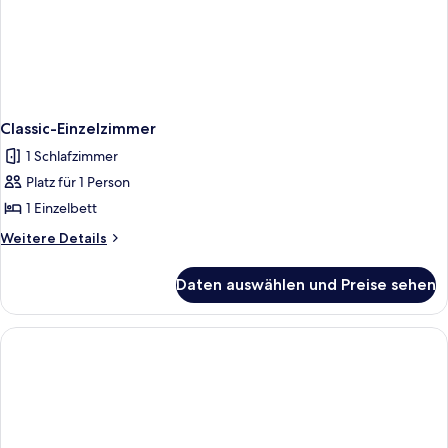
Classic-Einzelzimmer
1 Schlafzimmer
Platz für 1 Person
1 Einzelbett
Weitere
Weitere Details
Details
für
Daten auswählen und Preise sehen
Classic-
Einzelzimmer