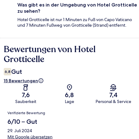
Was gibt es in der Umgebung von Hotel Grotticelle
zu sehen?
Hotel Grotticelle ist nur 1 Minuten zu Fuß von Capo Vaticano
und 7 Minuten Fußweg von Grotticelle (Strand) entfernt.
Bewertungen von Hotel
Bewertungen
Grotticelle
Gut
6,8
15 Bewertungen
7,6
6,8
7,4
Sauberkeit
Lage
Personal & Service
Bewertungen
Verifizierte Bewertung
6/10 – Gut
29. Juli 2024
Mit Google übersetzen