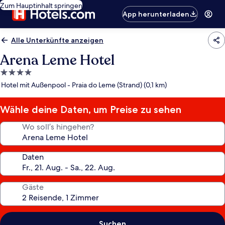
Zum Hauptinhalt springen
App herunterladen
Alle Unterkünfte anzeigen
Arena Leme Hotel
4.0-
Sterne-
Hotel mit Außenpool - Praia do Leme (Strand) (0,1 km)
Unterkunft
Wähle deine Daten, um Preise zu sehen
Wo soll’s hingehen?
Daten
Gäste
Suchen