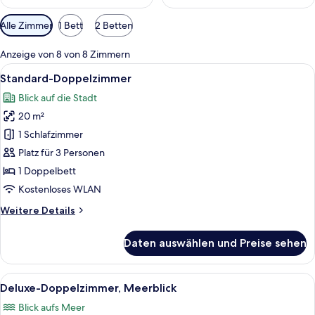
Verfügbare
Alle Zimmer
1 Bett
2 Betten
Filter
für
Anzeige von 8 von 8 Zimmern
Zimmer
Alle
Ein Hotelzimmer mit Bett, Nachttisch, S
5
Standard-Doppelzimmer
Fotos
Blick auf die Stadt
für
20 m²
Standard-
Doppelzimmer
1 Schlafzimmer
anzeigen
Platz für 3 Personen
1 Doppelbett
Kostenloses WLAN
Weitere
Weitere Details
Details
für
Daten auswählen und Preise sehen
Standard-
Doppelzimmer
Alle
Ein modernes Hotelzimmer mit einem g
5
Deluxe-Doppelzimmer, Meerblick
Fotos
Blick aufs Meer
für