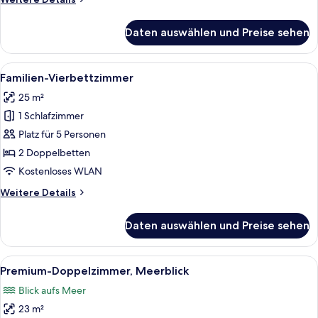
Details
für
Daten auswählen und Preise sehen
Deluxe-
Dreibettzimmer,
Meerblick
Alle
Ein Hotelzimmer mit zwei Betten, ein
5
Familien-Vierbettzimmer
Fotos
25 m²
für
1 Schlafzimmer
Familien-
Vierbettzimmer
Platz für 5 Personen
anzeigen
2 Doppelbetten
Kostenloses WLAN
Weitere
Weitere Details
Details
für
Daten auswählen und Preise sehen
Familien-
Vierbettzimmer
Alle
Ein Hotelzimmer mit einem großen Bett
5
Premium-Doppelzimmer, Meerblick
Fotos
Blick aufs Meer
für
23 m²
Premium-