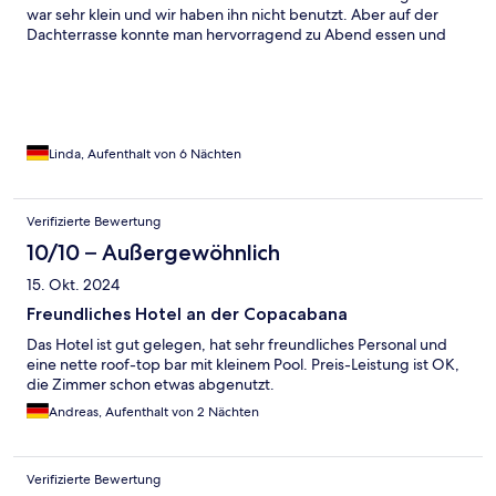
war sehr klein und wir haben ihn nicht benutzt. Aber auf der
Dachterrasse konnte man hervorragend zu Abend essen und
den Blick über die ganze Copacabana genießen. Das Frühstück
war auch sehr lecker man hatte eine Auswahl zwischen süßen
und herzhaften Speisen, es gab auch eine ausreichende
Auswahl an Heißgetränken und frisch gepressten Orangensaft.
Außerhalb des Hotels waren auch viele Restaurants , Kiosken
und viele Händler die Souvenirs verkauften. Man kann auch
Linda, Aufenthalt von 6 Nächten
überall mit Karte zahlen selbst Kleinbeträge am Strand. Die
Touren die das Hotel anbietet waren auch zu empfehlen, gut
organisiert , vom Preis her passend und man wurde am Hotel
Verifizierte Bewertung
abgeholt und wieder zurückgebracht.
10/10 – Außergewöhnlich
15. Okt. 2024
Freundliches Hotel an der Copacabana
Das Hotel ist gut gelegen, hat sehr freundliches Personal und
eine nette roof-top bar mit kleinem Pool. Preis-Leistung ist OK,
die Zimmer schon etwas abgenutzt.
Andreas, Aufenthalt von 2 Nächten
Verifizierte Bewertung