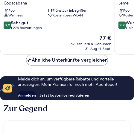
Rio
Leme
Copacabana
Leme
Palace
Hotel
Pool
Frühstück inbegriffen
Pool
Hotel
Leme
Wellness
Kostenloses WLAN
Koste
Copacabana
8.2
9.2
Sehr gut
Wun
8,2
9,2
von
von
1.275 Bewertungen
1.14
10,
10,
Der
77 €
Sehr
Wunder
Preis
gut,
1.149
inkl. Steuern & Gebühren
beträgt
31. Aug.–1. Sept.
1.275
Bewert
77 €
Bewertungen
Ähnliche Unterkünfte vergleichen
Melde dich an, um verfügbare Rabatte und Vorteile
anzuzeigen. Mehr Prämien für noch mehr Abenteuer!
Anmelden
Jetzt kostenlos registrieren
Zur Gegend