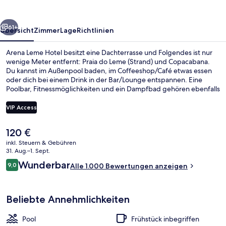
rück
Weiter
61+
Übersicht
Zimmer
Lage
Richtlinien
Arena Leme Hotel besitzt eine Dachterrasse und Folgendes ist nur
wenige Meter entfernt: Praia do Leme (Strand) und Copacabana.
Du kannst im Außenpool baden, im Coffeeshop/Café etwas essen
oder dich bei einem Drink in der Bar/Lounge entspannen. Eine
Poolbar, Fitnessmöglichkeiten und ein Dampfbad gehören ebenfalls
zum Angebot. Andere Reisende lieben das hilfsbereite Personal
und die Lage.
VIP Access
Der
120 €
Außenpool, Liegestühle
aktuelle
inkl. Steuern & Gebühren
Preis
31. Aug.–1. Sept.
beträgt
Bewertungen
Wunderbar
9,0
Alle 1.000 Bewertungen anzeigen
120 €.
9,0 von 10.
Beliebte Annehmlichkeiten
Pool
Frühstück inbegriffen