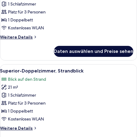
Doppelzimmer,
1 Schlafzimmer
Meerblick
Platz für 3 Personen
anzeigen
1 Doppelbett
Kostenloses WLAN
Weitere
Weitere Details
Details
für
Daten auswählen und Preise sehen
Premium-
Doppelzimmer,
Meerblick
Alle
Ein Hotelzimmer mit Bett, Nachttisch,
5
Superior-Doppelzimmer, Strandblick
Fotos
Blick auf den Strand
für
21 m²
Superior-
Doppelzimmer,
1 Schlafzimmer
Strandblick
Platz für 3 Personen
anzeigen
1 Doppelbett
Kostenloses WLAN
Weitere
Weitere Details
Details