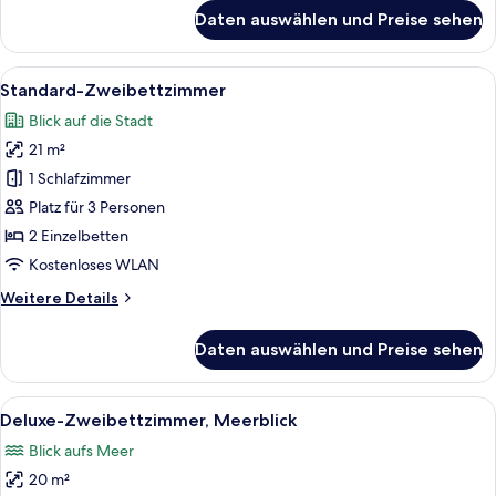
für
Daten auswählen und Preise sehen
Superior-
Doppelzimmer,
Strandblick
Alle
Ein Hotelzimmer mit zwei Betten, eine
5
Standard-Zweibettzimmer
Fotos
Blick auf die Stadt
für
21 m²
Standard-
Zweibettzimmer
1 Schlafzimmer
anzeigen
Platz für 3 Personen
2 Einzelbetten
Kostenloses WLAN
Weitere
Weitere Details
Details
für
Daten auswählen und Preise sehen
Standard-
Zweibettzimmer
Alle
Ein Hotelzimmer mit zwei Betten, eine
5
Deluxe-Zweibettzimmer, Meerblick
Fotos
Blick aufs Meer
für
20 m²
Deluxe-