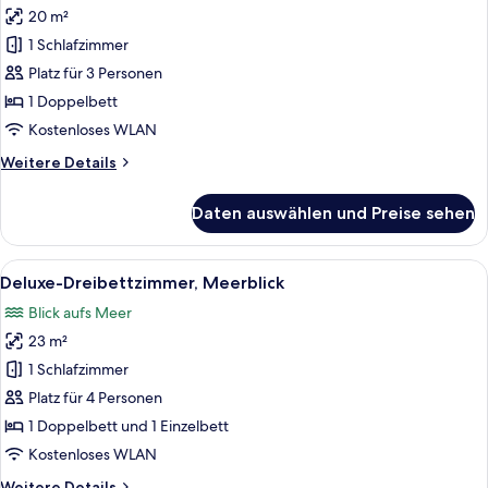
20 m²
Deluxe-
Doppelzimmer,
1 Schlafzimmer
Meerblick
Platz für 3 Personen
anzeigen
1 Doppelbett
Kostenloses WLAN
Weitere
Weitere Details
Details
für
Daten auswählen und Preise sehen
Deluxe-
Doppelzimmer,
Meerblick
Alle
Ein Hotelzimmer mit zwei Betten, eine
5
Deluxe-Dreibettzimmer, Meerblick
Fotos
Blick aufs Meer
für
23 m²
Deluxe-
Dreibettzimmer,
1 Schlafzimmer
Meerblick
Platz für 4 Personen
anzeigen
1 Doppelbett und 1 Einzelbett
Kostenloses WLAN
Weitere
Weitere Details