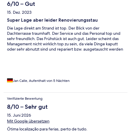
6/10 – Gut
15. Dez. 2023
Super Lage aber leider Renovierungsstau
Die Lage direkt am Strand ist top. Der Blick von der
Dachterrasse traumhaft. Der Service und das Personal top und
sehr freundlich. Das Frühstück ist auch gut. Leider scheint das
Management nicht wirklich top zu sein, da viele Dinge kaputt
oder sehr abnutzt sind und repariert bzw. ausgetauscht werden
müsste. Die Sauberkeit kann auch verbessert werden, so dass
man im Zimmer Barfuss laufen kann.
Jan Calle, Aufenthalt von 5 Nächten
Verifizierte Bewertung
8/10 – Sehr gut
15. Juni 2026
Mit Google übersetzen
Ótima localização para ferias, perto de tudo.