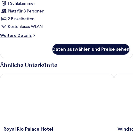
Zweibettzimmer,
1 Schlafzimmer
Meerblick
Platz für 3 Personen
anzeigen
2 Einzelbetten
Kostenloses WLAN
Weitere
Weitere Details
Details
für
Daten auswählen und Preise sehen
Deluxe-
Zweibettzimmer,
Meerblick
Ähnliche Unterkünfte
Royal Rio Palace Hotel
Windsor
Royal
Windsor
Royal Rio Palace Hotel
Windso