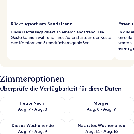
Rückzugsort am Sandstrand
Essen 
Dieses Hotel liegt direkt an einem Sandstrand. Die
In diese
Gäste können während ihres Aufenthalts an der Küste
eine Bar
den Komfort von Strandtüchern genießen.
warten. 
einen ge
Zimmeroptionen
Überprüfe die Verfügbarkeit für diese Daten
Überprüfe die Verfügbarkeit für heute Nacht, Aug. 7 - Aug. 8.
Überprüfe die Verfügbarkeit f
Heute Nacht
Morgen
Aug. 7 - Aug. 8
Aug. 8 - Aug. 9
Überprüfe die Verfügbarkeit für dieses Wochenende, Aug. 7 - 
Überprüfe die Verfügbarkeit f
Dieses Wochenende
Nächstes Wochenende
Aug. 7 - Aug. 9
Aug. 14 - Aug. 16