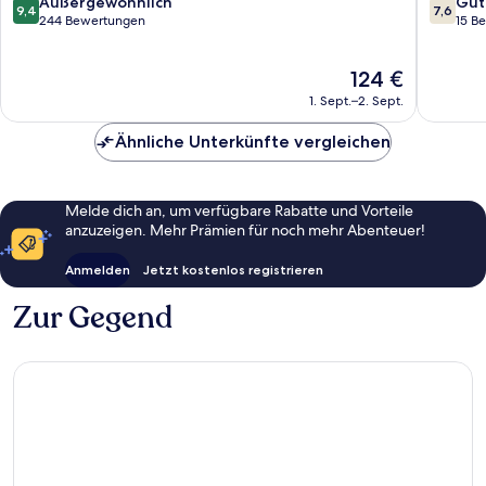
9.4
7.6
Außergewöhnlich
Gut
9,4
7,6
von
von
244 Bewertungen
15 B
10,
10,
Außergewöhnlich,
Gut,
Der
124 €
244
15
Preis
Bewertungen
Bewert
1. Sept.–2. Sept.
beträgt
124 €
Ähnliche Unterkünfte vergleichen
Melde dich an, um verfügbare Rabatte und Vorteile
anzuzeigen. Mehr Prämien für noch mehr Abenteuer!
Anmelden
Jetzt kostenlos registrieren
Zur Gegend