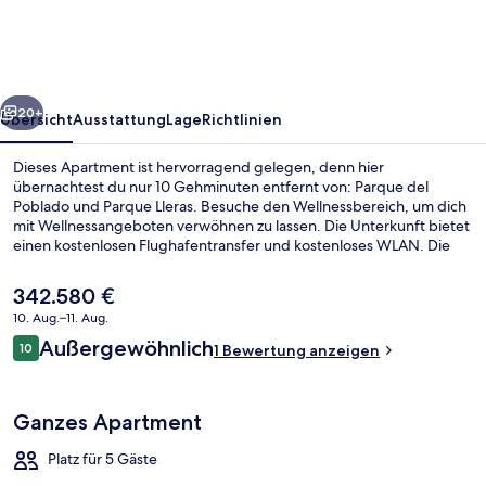
1
block
-
rück
Weiter
Lleras
20+
Übersicht
Ausstattung
Lage
Richtlinien
Dieses Apartment ist hervorragend gelegen, denn hier
übernachtest du nur 10 Gehminuten entfernt von: Parque del
Poblado und Parque Lleras. Besuche den Wellnessbereich, um dich
mit Wellnessangeboten verwöhnen zu lassen. Die Unterkunft bietet
einen kostenlosen Flughafentransfer und kostenloses WLAN. Die
Unterkunft ist nur einen kurzen Fußmarsch von den öffentlichen
Verkehrsmitteln entfernt: Zur U-Bahn (Station Poblado) sind es 14
Der
342.580 €
Minuten.
aktuelle
10. Aug.–11. Aug.
Preis
Bewertungen
Außergewöhnlich
Apartment | Speisen
10
beträgt
1 Bewertung anzeigen
10 von 10.
342.580 €.
Ganzes Apartment
Platz für 5 Gäste