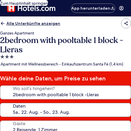
Zum Hauptinhalt springen
App herunterladen
Alle Unterkünfte anzeigen
Ganzes Apartment
2bedroom with pooltable 1 block -
Lleras
3.0-
Sterne-
Apartment mit Wellnessbereich - Einkaufszentrum Santa Fé (1,4 km)
Unterkunft
Wähle deine Daten, um Preise zu sehen
Wo soll’s hingehen?
Daten
Gäste