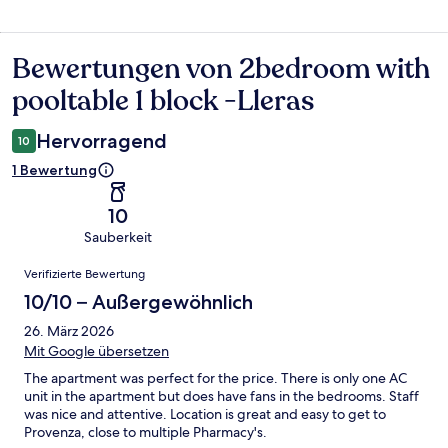
Bewertungen von 2bedroom with
Bewertungen
pooltable 1 block -Lleras
Hervorragend
10
1 Bewertung
10
Sauberkeit
Bewertungen
Verifizierte Bewertung
10/10 – Außergewöhnlich
26. März 2026
Mit Google übersetzen
The apartment was perfect for the price. There is only one AC
unit in the apartment but does have fans in the bedrooms. Staff
was nice and attentive. Location is great and easy to get to
Provenza, close to multiple Pharmacy's.