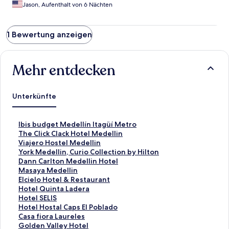
Jason, Aufenthalt von 6 Nächten
1 Bewertung anzeigen
Mehr entdecken
Unterkünfte
L
Ibis budget Medellín Itagüí Metro
i
L
The Click Clack Hotel Medellin
n
i
L
Viajero Hostel Medellin
k
n
i
L
York Medellin, Curio Collection by Hilton
,
k
n
i
L
Dann Carlton Medellin Hotel
d
,
k
n
i
L
Masaya Medellin
e
d
,
k
n
i
L
Elcielo Hotel & Restaurant
r
e
d
,
k
n
i
L
Hotel Quinta Ladera
d
r
e
d
,
k
n
i
L
Hotel SELIS
i
d
r
e
d
,
k
n
i
L
Hotel Hostal Caps El Poblado
e
i
d
r
e
d
,
k
n
i
L
Casa fiora Laureles
f
e
i
d
r
e
d
,
k
n
i
L
Golden Valley Hotel