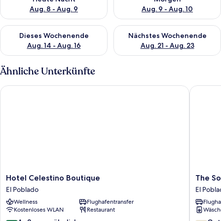
Aug. 8 - Aug. 9
Aug. 9 - Aug. 10
Überprüfe die Verfügbarkeit für dieses Wochenende, Aug. 14 -
Überprüfe die Verfügbarkeit f
Dieses Wochenende
Nächstes Wochenende
Aug. 14 - Aug. 16
Aug. 21 - Aug. 23
Ähnliche Unterkünfte
Hotel Celestino Boutique
The Somo
Hotel
The
Hotel Celestino Boutique
The So
Celestino
Somos
El Poblado
El Pobl
Boutique
Flats
Wellness
Flughafentransfer
Flugha
El
Provenz
Kostenloses WLAN
Restaurant
Wäsch
Poblado
El
Poblado