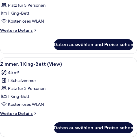
1 King-
Platz für 3 Personen
Bett
1 King-Bett
anzeigen
Kostenloses WLAN
Weitere
Weitere Details
Details
für
Daten auswählen und Preise sehen
Zimmer,
1 King-
Bett
Alle
Ein modernes Hotelzimmer mit einem gr
8
Zimmer, 1 King-Bett (View)
Fotos
45 m²
für
1 Schlafzimmer
Zimmer,
1 King-
Platz für 3 Personen
Bett
1 King-Bett
(View)
Kostenloses WLAN
anzeigen
Weitere
Weitere Details
Details
für
Daten auswählen und Preise sehen
Zimmer,
1 King-