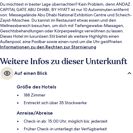
Du möchtest in bester Lage übernachten? Kein Problem, denn ANDAZ
CAPITAL GATE ABU DHABI, BY HYATT ist nur 10 Autominuten entfernt
von: Messegelände Abu Dhabi National Exhibition Centre und Scheich-
Zayid-Moschee. Du kannst im Restaurant etwas essen und den
Wellnessbereich besuchen, um dich mit Tiefengewebe-Massagen,
Gesichtsbehandlungen oder Körperpeelings verwöhnen zu lassen.
Dieses Hotel im luxuriösen Stil bietet als weitere Highlights einen
Außenpool, eine Poolbar sowie einen rund um die Uhr geöffneten
Fitnessbereich. Andere Reisende haben viel Gutes über das hilfsbereite
Informationen zu den Rechten zur Stornierung
Personal zu berichten.
Weitere Infos zu dieser Unterkunft
Auf einen Blick
Größe des Hotels
188 Zimmer
Erstreckt sich über 35 Stockwerke
Anreise/Abreise
Check-in ab: 15:00 Uhr, möglich bis: jederzeit
Früher Check-in unterliegt der Verfügbarkeit