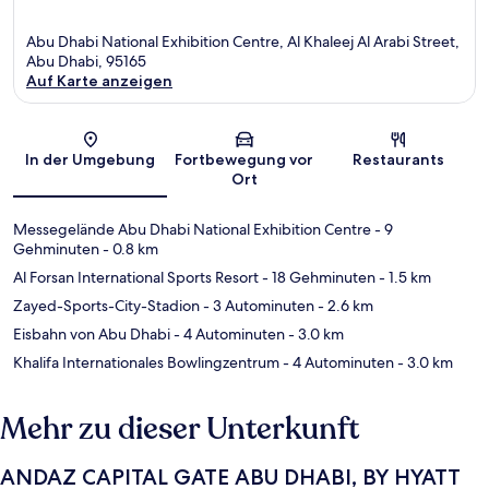
Abu Dhabi National Exhibition Centre, Al Khaleej Al Arabi Street,
Abu Dhabi, 95165
Auf Karte anzeigen
Karte
In der Umgebung
Fortbewegung vor
Restaurants
Ort
Messegelände Abu Dhabi National Exhibition Centre
- 9
Gehminuten
- 0.8 km
Al Forsan International Sports Resort
- 18 Gehminuten
- 1.5 km
Zayed-Sports-City-Stadion
- 3 Autominuten
- 2.6 km
Eisbahn von Abu Dhabi
- 4 Autominuten
- 3.0 km
Khalifa Internationales Bowlingzentrum
- 4 Autominuten
- 3.0 km
Mehr zu dieser Unterkunft
ANDAZ CAPITAL GATE ABU DHABI, BY HYATT