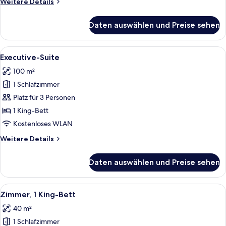
Weitere
Weitere Details
Details
für
Daten auswählen und Preise sehen
Deluxe-
Zimmer,
2 Einzelbetten
Alle
Ein modernes Hotelzimmer mit einem g
5
Executive-Suite
Fotos
100 m²
für
1 Schlafzimmer
Executive-
Suite
Platz für 3 Personen
anzeigen
1 King-Bett
Kostenloses WLAN
Weitere
Weitere Details
Details
für
Daten auswählen und Preise sehen
Executive-
Suite
Alle
Ein Hotelzimmer mit einem großen Bett
6
Zimmer, 1 King-Bett
Fotos
40 m²
für
1 Schlafzimmer
Zimmer,