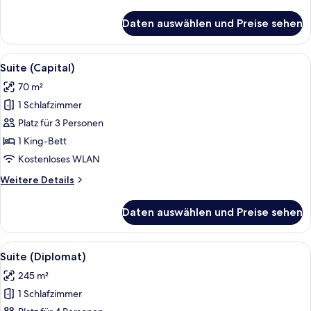
Details
für
Daten auswählen und Preise sehen
Suite
(Andaz)
Alle
Ein modernes Wohnzimmer mit einem Gl
5
Suite (Capital)
Fotos
70 m²
für
1 Schlafzimmer
Suite
(Capital)
Platz für 3 Personen
anzeigen
1 King-Bett
Kostenloses WLAN
Weitere
Weitere Details
Details
für
Daten auswählen und Preise sehen
Suite
(Capital)
Alle
Ein modernes Hotelzimmer mit einem g
5
Suite (Diplomat)
Fotos
245 m²
für
1 Schlafzimmer
Suite