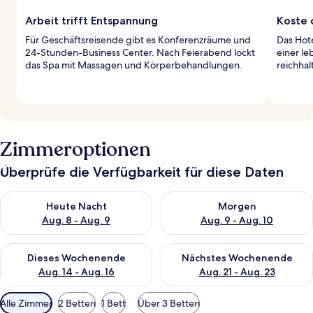
Arbeit trifft Entspannung
Koste 
Für Geschäftsreisende gibt es Konferenzräume und
Das Hote
24-Stunden-Business Center. Nach Feierabend lockt
einer l
das Spa mit Massagen und Körperbehandlungen.
reichhal
Zimmeroptionen
Überprüfe die Verfügbarkeit für diese Daten
Überprüfe die Verfügbarkeit für heute Nacht, Aug. 8 - Aug. 9.
Überprüfe die Verfügbarkeit f
Heute Nacht
Morgen
Aug. 8 - Aug. 9
Aug. 9 - Aug. 10
Überprüfe die Verfügbarkeit für dieses Wochenende, Aug. 14 -
Überprüfe die Verfügbarkeit f
Dieses Wochenende
Nächstes Wochenende
Aug. 14 - Aug. 16
Aug. 21 - Aug. 23
Verfügbare
Alle Zimmer
2 Betten
1 Bett
Über 3 Betten