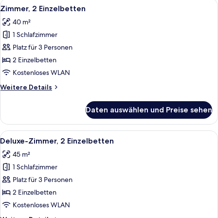
Alle
Ein Hotelzimmer mit einem großen Bett
5
Bett
Zimmer, 2 Einzelbetten
Fotos
40 m²
für
1 Schlafzimmer
Zimmer,
2 Einzelbetten
Platz für 3 Personen
anzeigen
2 Einzelbetten
Kostenloses WLAN
Weitere
Weitere Details
Details
für
Daten auswählen und Preise sehen
Zimmer,
2 Einzelbetten
Alle
Ein Hotelzimmer mit zwei Betten, einem
6
Deluxe-Zimmer, 2 Einzelbetten
Fotos
45 m²
für
1 Schlafzimmer
Deluxe-
Zimmer,
Platz für 3 Personen
2 Einzelbetten
2 Einzelbetten
anzeigen
Kostenloses WLAN