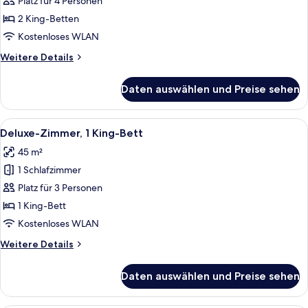
(Diplomat)
Platz für 4 Personen
anzeigen
2 King-Betten
Kostenloses WLAN
Weitere
Weitere Details
Details
für
Daten auswählen und Preise sehen
Suite
(Diplomat)
Alle
Ein Hotelzimmer mit einem großen Bett
5
Deluxe-Zimmer, 1 King-Bett
Fotos
45 m²
für
1 Schlafzimmer
Deluxe-
Zimmer,
Platz für 3 Personen
1 King-
1 King-Bett
Bett
Kostenloses WLAN
anzeigen
Weitere
Weitere Details
Details
für
Daten auswählen und Preise sehen
Deluxe-
Zimmer,
1 King-