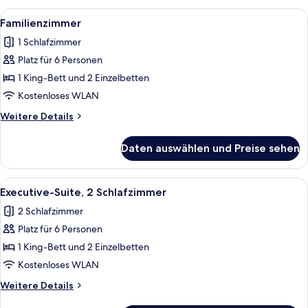
Bett
Alle
Ein modernes Hotelzimmer mit einem g
10
(View)
Familienzimmer
Fotos
1 Schlafzimmer
für
Platz für 6 Personen
Familienzimmer
anzeigen
1 King-Bett und 2 Einzelbetten
Kostenloses WLAN
Weitere
Weitere Details
Details
für
Daten auswählen und Preise sehen
Familienzimmer
Alle
Ein modernes Interieur mit Glastisch,
9
Executive-Suite, 2 Schlafzimmer
Fotos
2 Schlafzimmer
für
Platz für 6 Personen
Executive-
Suite,
1 King-Bett und 2 Einzelbetten
2 Schlafzimmer
Kostenloses WLAN
anzeigen
Weitere
Weitere Details
Details