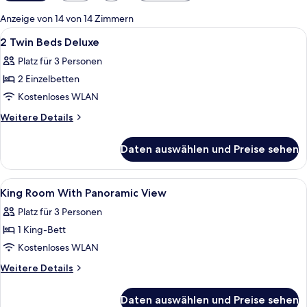
Filter
für
Anzeige von 14 von 14 Zimmern
Zimmer
Alle
Hochwertige Bettwaren, Minibar (mit e
8
2 Twin Beds Deluxe
Fotos
Platz für 3 Personen
für
2 Einzelbetten
2
Twin
Kostenloses WLAN
Beds
Weitere
Weitere Details
Deluxe
Details
für
anzeigen
Daten auswählen und Preise sehen
2
Twin
Beds
Alle
Hochwertige Bettwaren, Minibar (mit e
9
Deluxe
King Room With Panoramic View
Fotos
Platz für 3 Personen
für
1 King-Bett
King
Room
Kostenloses WLAN
With
Weitere
Weitere Details
Panoramic
Details
für
View
Daten auswählen und Preise sehen
King