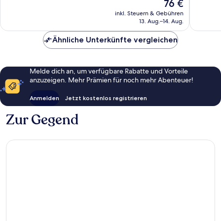
Der
76 €
Bewertungen
Bewert
Preis
inkl. Steuern & Gebühren
beträgt
13. Aug.–14. Aug.
76 €
Ähnliche Unterkünfte vergleichen
Melde dich an, um verfügbare Rabatte und Vorteile
anzuzeigen. Mehr Prämien für noch mehr Abenteuer!
Anmelden
Jetzt kostenlos registrieren
Zur Gegend