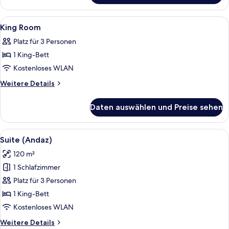
anzeigen
Room
With
Alle
Ein Hotelzimmer mit Bett, Sofa, Schrei
5
Panoramic
King Room
Fotos
View
Platz für 3 Personen
für
1 King-Bett
King
Room
Kostenloses WLAN
anzeigen
Weitere
Weitere Details
Details
für
Daten auswählen und Preise sehen
King
Room
Alle
Ein modernes Hotelzimmer mit einem g
5
Suite (Andaz)
Fotos
120 m²
für
1 Schlafzimmer
Suite
(Andaz)
Platz für 3 Personen
anzeigen
1 King-Bett
Kostenloses WLAN
Weitere
Weitere Details