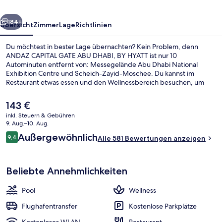
BY
rück
Weiter
HYATT
184+
Übersicht
Zimmer
Lage
Richtlinien
Du möchtest in bester Lage übernachten? Kein Problem, denn
ANDAZ CAPITAL GATE ABU DHABI, BY HYATT ist nur 10
Autominuten entfernt von: Messegelände Abu Dhabi National
Exhibition Centre und Scheich-Zayid-Moschee. Du kannst im
Restaurant etwas essen und den Wellnessbereich besuchen, um
dich mit Tiefengewebe-Massagen, Gesichtsbehandlungen oder
Körperpeelings verwöhnen zu lassen. Dieses Hotel im luxuriösen Stil
Der
143 €
bietet als weitere Highlights einen Außenpool, eine Poolbar sowie
aktuelle
inkl. Steuern & Gebühren
einen rund um die Uhr geöffneten Fitnessbereich. Andere Reisende
Preis
9. Aug.–10. Aug.
haben viel Gutes über das hilfsbereite Personal zu berichten.
Außenpool, Sonnenschirme, Liegestüh
beträgt
Bewertungen
Außergewöhnlich
9,4
Alle 581 Bewertungen anzeigen
143 €.
9,4 von 10.
Beliebte Annehmlichkeiten
Pool
Wellness
Flughafentransfer
Kostenlose Parkplätze