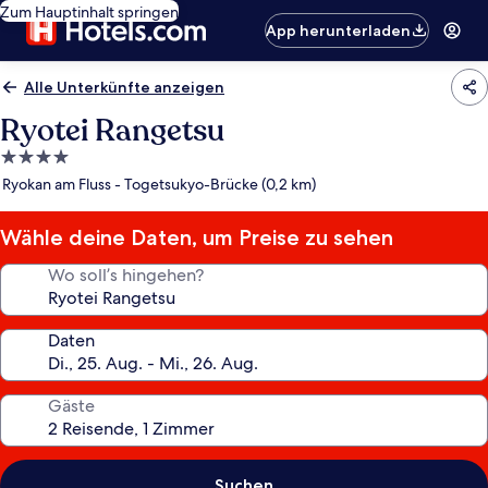
Zum Hauptinhalt springen
App herunterladen
Alle Unterkünfte anzeigen
Ryotei Rangetsu
4.0-
Sterne-
Ryokan am Fluss - Togetsukyo-Brücke (0,2 km)
Unterkunft
Wähle deine Daten, um Preise zu sehen
Wo soll’s hingehen?
Daten
Gäste
Suchen