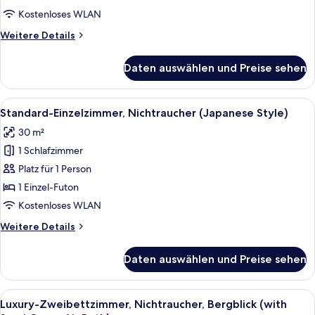
für
Kostenloses WLAN
Zimmer
anzeigen
Weitere
Weitere Details
Details
für
Daten auswählen und Preise sehen
Zimmer
Alle
Ein traditioneller japanischer Raum mi
4
Standard-Einzelzimmer, Nichtraucher (Japanese Style)
Fotos
30 m²
für
1 Schlafzimmer
Standard-
Einzelzimmer,
Platz für 1 Person
Nichtraucher
1 Einzel-Futon
(Japanese
Kostenloses WLAN
Style)
Weitere
Weitere Details
anzeigen
Details
für
Daten auswählen und Preise sehen
Standard-
Einzelzimmer,
Nichtraucher
Alle
Ein Thermalbad mit einer Holzbank un
7
(Japanese
Luxury-Zweibettzimmer, Nichtraucher, Bergblick (with
Fotos
Style)