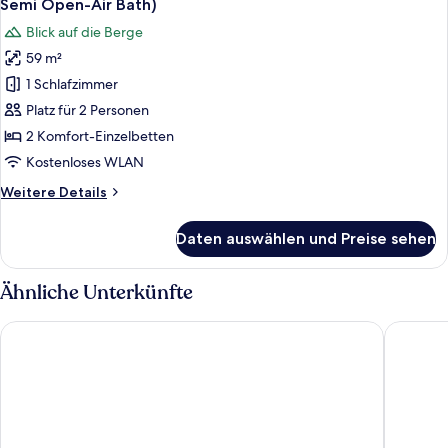
Semi Open-Air Bath)
für
Blick auf die Berge
Luxury-
59 m²
Zweibettzimmer,
1 Schlafzimmer
Nichtraucher,
Bergblick
Platz für 2 Personen
(with
2 Komfort-Einzelbetten
Semi
Kostenloses WLAN
Open-
Weitere
Weitere Details
Air
Details
Bath)
für
Daten auswählen und Preise sehen
Luxury-
anzeigen
Zweibettzimmer,
Nichtraucher,
Ähnliche Unterkünfte
Bergblick
(with
Kadensho, Arashiyama Onsen, Kyoto - Kyoritsu Resort
Homm St
Semi
Open-
Air
Bath)