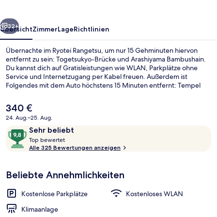
rück
Weiter
32+
Übersicht
Zimmer
Lage
Richtlinien
Übernachte im Ryotei Rangetsu, um nur 15 Gehminuten hiervon
entfernt zu sein: Togetsukyo-Brücke und Arashiyama Bambushain.
Du kannst dich auf Gratisleistungen wie WLAN, Parkplätze ohne
Service und Internetzugang per Kabel freuen. Außerdem ist
Folgendes mit dem Auto höchstens 15 Minuten entfernt: Tempel
Kinkaku-ji und Nishiki Markt. Andere Reisende lieben das
hilfsbereite Personal. Die öffentlichen Verkehrsmittel sind nur einen
Der
340 €
kurzen Fußmarsch entfernt: Zur Bahnhof Saga-Arashiyama sind es
aktuelle
24. Aug.–25. Aug.
12 Minuten und zur Bahnhof Torokko Arashiyama 12 Minuten.
Preis
Bewertungen
9,8
Sehr beliebt
Traditional-Zimmer, Nichtraucher (J
beträgt
T
von
Top bewertet
340 €.
o
Alle 325 Bewertungen anzeigen
10,
p
Sehr
beliebt
Beliebte Annehmlichkeiten
b
e
w
Kostenlose Parkplätze
Kostenloses WLAN
e
r
Klimaanlage