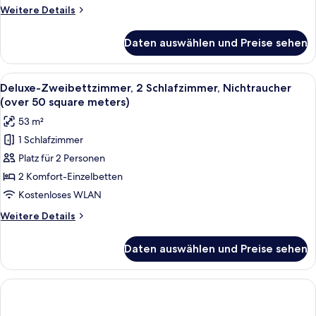
anzeigen
Weitere
Weitere Details
Details
für
Daten auswählen und Preise sehen
Traditional-
Zimmer,
Nichtraucher
Alle
Ein Zimmer mit Tatami-Boden, einer ni
6
(JapaneseStyle
Deluxe-Zweibettzimmer, 2 Schlafzimmer, Nichtraucher
Fotos
with
(over 50 square meters)
OpenAirBath(annex))
für
53 m²
Deluxe-
1 Schlafzimmer
Zweibettzimmer,
Platz für 2 Personen
2 Schlafzimmer,
Nichtraucher
2 Komfort-Einzelbetten
(over
Kostenloses WLAN
50
Weitere
Weitere Details
square
Details
meters)
für
Daten auswählen und Preise sehen
Deluxe-
anzeigen
Zweibettzimmer,
2 Schlafzimmer,
Nichtraucher
(over