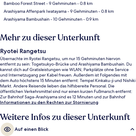
Bamboo Forest Street
- 9 Gehminuten
- 0.8 km
Arashiyama Affenpark Iwatayama
- 9 Gehminuten
- 0.8 km
Arashiyama Bambushain
- 10 Gehminuten
- 0.9 km
Mehr zu dieser Unterkunft
Ryotei Rangetsu
Übernachte im Ryotei Rangetsu, um nur 15 Gehminuten hiervon
entfernt zu sein: Togetsukyo-Brücke und Arashiyama Bambushain. Du
kannst dich auf Gratisleistungen wie WLAN, Parkplätze ohne Service
und Internetzugang per Kabel freuen. Außerdem ist Folgendes mit
dem Auto höchstens 15 Minuten entfernt: Tempel Kinkaku-ji und Nishiki
Markt. Andere Reisende lieben das hilfsbereite Personal. Die
öffentlichen Verkehrsmittel sind nur einen kurzen Fußmarsch entfernt:
Zur Bahnhof Saga-Arashiyama sind es 12 Minuten und zur Bahnhof
Torokko Arashiyama 12 Minuten.
Informationen zu den Rechten zur Stornierung
Weitere Infos zu dieser Unterkunft
Auf einen Blick