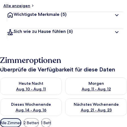
t
e
Alle anzeigen
t
Wichtigste Merkmale
(5)
Sich wie zu Hause fühlen
(6)
Zimmeroptionen
Überprüfe die Verfügbarkeit für diese Daten
Überprüfe die Verfügbarkeit für heute Nacht, Aug. 10 - Aug. 11
Überprüfe die Verfügbarkeit fü
Heute Nacht
Morgen
Aug. 10 - Aug. 11
Aug. 11 - Aug. 12
Überprüfe die Verfügbarkeit für dieses Wochenende, Aug. 14 -
Überprüfe die Verfügbarkeit f
Dieses Wochenende
Nächstes Wochenende
Aug. 14 - Aug. 16
Aug. 21 - Aug. 23
Verfügbare
Alle Zimmer
2 Betten
1 Bett
Filter