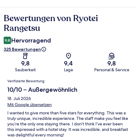
Bewertungen von Ryotei
Bewertungen
Rangetsu
Hervorragend
9,8
325 Bewertungen
9,8
9,4
9,8
Sauberkeit
Lage
Personal & Service
Bewertungen
Verifizierte Bewertung
10/10 – Außergewöhnlich
18. Juli 2026
Mit Google übersetzen
I wanted to give more than five stars for everything. This was a
truly unique, incredible experience. The staff make you feel like
you’re the only one staying there. I don’t think I’ve ever been
this impressed with a hotel stay. It was incredible, and breakfast
was delightful every morning!