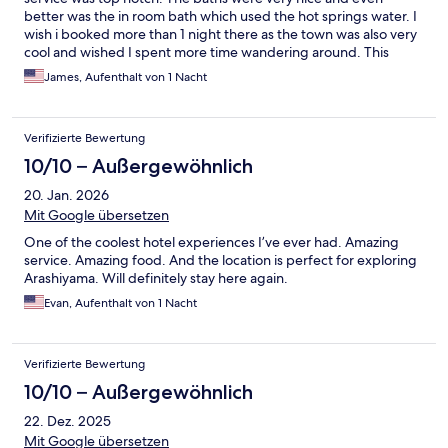
better was the in room bath which used the hot springs water. I
wish i booked more than 1 night there as the town was also very
cool and wished I spent more time wandering around. This
place is highly reccomended and would come back.
James, Aufenthalt von 1 Nacht
Verifizierte Bewertung
10/10 – Außergewöhnlich
20. Jan. 2026
Mit Google übersetzen
One of the coolest hotel experiences I’ve ever had. Amazing
service. Amazing food. And the location is perfect for exploring
Arashiyama. Will definitely stay here again.
Evan, Aufenthalt von 1 Nacht
Verifizierte Bewertung
10/10 – Außergewöhnlich
22. Dez. 2025
Mit Google übersetzen