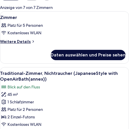
für
Anzeige von 7 von 7 Zimmern
Zimmer
Alle
Ein Schlafzimmer mit zwei Betten, ein
6
Zimmer
Fotos
Platz für 5 Personen
für
Kostenloses WLAN
Zimmer
anzeigen
Weitere
Weitere Details
Details
für
Daten auswählen und Preise sehen
Zimmer
Alle
Ein traditioneller japanischer Raum m
5
Traditional-Zimmer, Nichtraucher (JapaneseStyle with
Fotos
OpenAirBath(annex))
für
Blick auf den Fluss
Traditional-
45 m²
Zimmer,
1 Schlafzimmer
Nichtraucher
(JapaneseStyle
Platz für 2 Personen
with
2 Einzel-Futons
OpenAirBath(annex))
Kostenloses WLAN