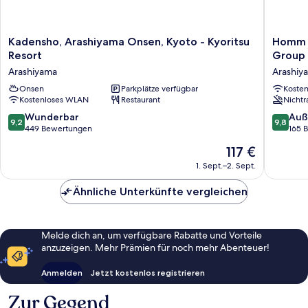
Kadensho,
Homm
Kadensho, Arashiyama Onsen, Kyoto - Kyoritsu
Homm S
Arashiyama
Stay
Resort
Group
Onsen,
Nagi
Arashiyama
Arashiy
Kyoto
Arashiy
-
Onsen
Parkplätze verfügbar
Kyoto
Koste
Kostenloses WLAN
Restaurant
Nichtr
Kyoritsu
By
Resort
Banyan
9.2
9.8
Wunderbar
Auß
9,2
9,8
Arashiyama
Group
von
von
449 Bewertungen
165 
Arashiy
10,
10,
Der
117 €
Wunderbar,
Außerge
Preis
449
165
1. Sept.–2. Sept.
beträgt
Bewertungen
Bewert
117 €
Ähnliche Unterkünfte vergleichen
Melde dich an, um verfügbare Rabatte und Vorteile
anzuzeigen. Mehr Prämien für noch mehr Abenteuer!
Anmelden
Jetzt kostenlos registrieren
Zur Gegend