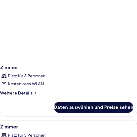
50
square
meters)
Zimmer
Platz für 3 Personen
Kostenloses WLAN
Weitere
Weitere Details
Details
für
Daten auswählen und Preise sehen
Zimmer
Alle
Ein Hotelzimmer mit Bett, Nachttische
1
Zimmer
Fotos
Platz für 3 Personen