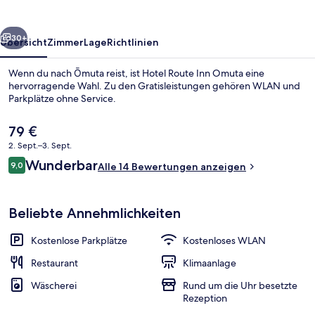
rück
Weiter
30+
Übersicht
Zimmer
Lage
Richtlinien
Wenn du nach Ōmuta reist, ist Hotel Route Inn Omuta eine
hervorragende Wahl. Zu den Gratisleistungen gehören WLAN und
Parkplätze ohne Service.
Der
79 €
aktuelle
2. Sept.–3. Sept.
Preis
Bewertungen
Wunderbar
9,0
beträgt
Alle 14 Bewertungen anzeigen
9,0 von 10.
79 €.
Wellness
Beliebte Annehmlichkeiten
Kostenlose Parkplätze
Kostenloses WLAN
Restaurant
Klimaanlage
Wäscherei
Rund um die Uhr besetzte
Rezeption