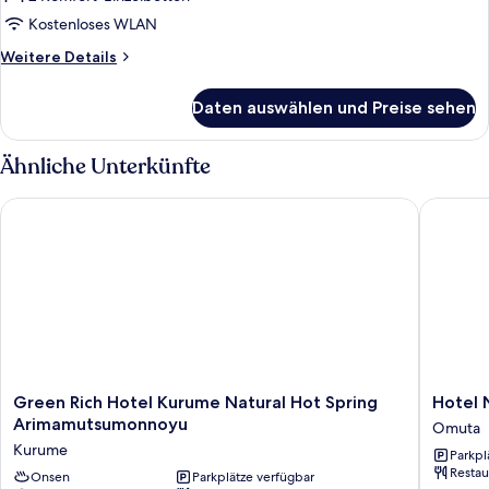
anzeigen
Kostenloses WLAN
Weitere
Weitere Details
Details
für
Daten auswählen und Preise sehen
Comfort-
Zweibettzimmer,
Nichtraucher
Ähnliche Unterkünfte
Green Rich Hotel Kurume Natural Hot Spring Arimamutsumo
Hotel N
Green
Hotel
Green Rich Hotel Kurume Natural Hot Spring
Hotel
Rich
New
Arimamutsumonnoyu
Omuta
Hotel
Gaea
Kurume
Parkpl
Kurume
Omuta
Restau
Natural
Onsen
Parkplätze verfügbar
Garden