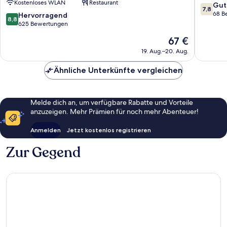
Kostenloses WLAN
Restaurant
Hot
Omuta
7.8
Gut
7,8
Spring
von
68 B
8.8
Hervorragend
8,8
Arimamutsumonnoyu
10,
von
625 Bewertungen
Kurume
Gut,
10,
Der
67 €
68
Hervorragend,
Preis
Bewert
625
19. Aug.–20. Aug.
beträgt
Bewertungen
67 €
Ähnliche Unterkünfte vergleichen
Melde dich an, um verfügbare Rabatte und Vorteile
anzuzeigen. Mehr Prämien für noch mehr Abenteuer!
Anmelden
Jetzt kostenlos registrieren
Zur Gegend