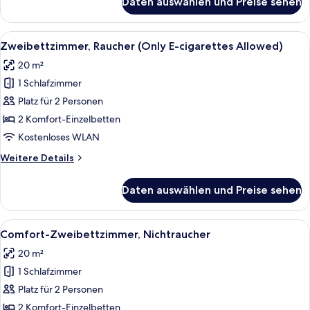
Daten auswählen und Preise sehen
Zweibettzimmer,
Nichtraucher
Alle
Schreibtisch, laptopgeeigneter Arbei
2
Zweibettzimmer, Raucher (Only E-cigarettes Allowed)
Fotos
20 m²
für
1 Schlafzimmer
Zweibettzimmer,
Raucher
Platz für 2 Personen
(Only
2 Komfort-Einzelbetten
E-
Kostenloses WLAN
cigarettes
Weitere
Weitere Details
Allowed)
Details
anzeigen
für
Daten auswählen und Preise sehen
Zweibettzimmer,
Raucher
(Only
Alle
Schreibtisch, laptopgeeigneter Arbei
2
E-
Comfort-Zweibettzimmer, Nichtraucher
Fotos
cigarettes
20 m²
Allowed)
für
1 Schlafzimmer
Comfort-
Zweibettzimmer,
Platz für 2 Personen
Nichtraucher
2 Komfort-Einzelbetten