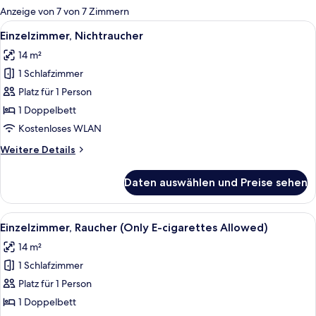
für
Anzeige von 7 von 7 Zimmern
Zimmer
Alle
Schreibtisch, laptopgeeigneter Arbei
2
Einzelzimmer, Nichtraucher
Fotos
14 m²
für
1 Schlafzimmer
Einzelzimmer,
Nichtraucher
Platz für 1 Person
anzeigen
1 Doppelbett
Kostenloses WLAN
Weitere
Weitere Details
Details
für
Daten auswählen und Preise sehen
Einzelzimmer,
Nichtraucher
Alle
Schreibtisch, laptopgeeigneter Arbei
2
Einzelzimmer, Raucher (Only E-cigarettes Allowed)
Fotos
14 m²
für
1 Schlafzimmer
Einzelzimmer,
Raucher
Platz für 1 Person
(Only
1 Doppelbett