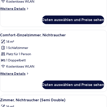
E-
Kostenloses WLAN
cigarettes
Weitere
Weitere Details
Allowed)
Details
anzeigen
für
Daten auswählen und Preise sehen
Einzelzimmer,
Raucher
(Only
Alle
Comfort-Einzelzimmer, Nichtraucher |
3
E-
Comfort-Einzelzimmer, Nichtraucher
Fotos
cigarettes
14 m²
Allowed)
für
1 Schlafzimmer
Comfort-
Einzelzimmer,
Platz für 1 Person
Nichtraucher
1 Doppelbett
anzeigen
Kostenloses WLAN
Weitere
Weitere Details
Details
für
Daten auswählen und Preise sehen
Comfort-
Einzelzimmer,
Nichtraucher
Alle
Zimmer, Nichtraucher (Semi Double) |
2
Zimmer, Nichtraucher (Semi Double)
Fotos
16 m²