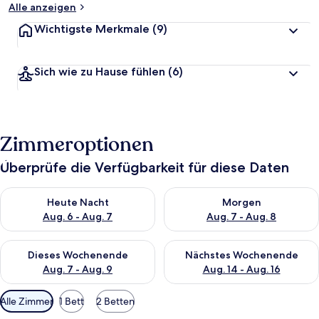
Alle anzeigen
Wichtigste Merkmale
(9)
Sich wie zu Hause fühlen
(6)
Zimmeroptionen
Überprüfe die Verfügbarkeit für diese Daten
Überprüfe die Verfügbarkeit für heute Nacht, Aug. 6 - Aug. 7.
Überprüfe die Verfügbarkeit f
Heute Nacht
Morgen
Aug. 6 - Aug. 7
Aug. 7 - Aug. 8
Überprüfe die Verfügbarkeit für dieses Wochenende, Aug. 7 - 
Überprüfe die Verfügbarkeit f
Dieses Wochenende
Nächstes Wochenende
Aug. 7 - Aug. 9
Aug. 14 - Aug. 16
Verfügbare
Alle Zimmer
1 Bett
2 Betten
Filter