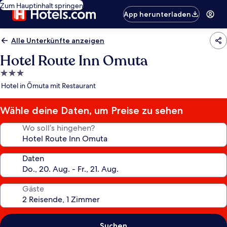
Zum Hauptinhalt springen
App herunterladen
Alle Unterkünfte anzeigen
Hotel Route Inn Omuta
3.0-
Sterne-
Hotel in Ōmuta mit Restaurant
Unterkunft
Wähle deine Daten, um Preise zu sehen
Wo soll’s hingehen?
Daten
Gäste
Suchen