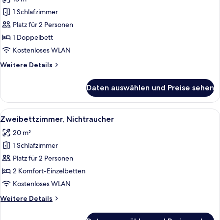
für
1 Schlafzimmer
Zimmer,
Nichtraucher
Platz für 2 Personen
(Semi
1 Doppelbett
Double)
Kostenloses WLAN
anzeigen
Weitere
Weitere Details
Details
für
Daten auswählen und Preise sehen
Zimmer,
Nichtraucher
(Semi
Alle
Schreibtisch, laptopgeeigneter Arbei
2
Double)
Zweibettzimmer, Nichtraucher
Fotos
20 m²
für
1 Schlafzimmer
Zweibettzimmer,
Nichtraucher
Platz für 2 Personen
anzeigen
2 Komfort-Einzelbetten
Kostenloses WLAN
Weitere
Weitere Details
Details
für