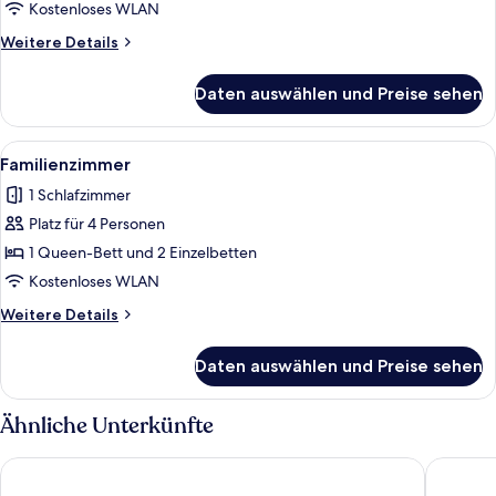
Kostenloses WLAN
Weitere
Weitere Details
Details
für
Daten auswählen und Preise sehen
Dreibettzimmer
Alle
Ein Schlafzimmer mit Bett, Nachttisc
1
Familienzimmer
Fotos
1 Schlafzimmer
für
Platz für 4 Personen
Familienzimmer
anzeigen
1 Queen-Bett und 2 Einzelbetten
Kostenloses WLAN
Weitere
Weitere Details
Details
für
Daten auswählen und Preise sehen
Familienzimmer
Ähnliche Unterkünfte
Hotel del Conte
Hotel Bel