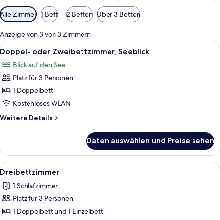
Verfügbare
Alle Zimmer
1 Bett
2 Betten
Über 3 Betten
Filter
für
Anzeige von 3 von 3 Zimmern
Zimmer
Alle
Ein Balkon mit Tisch und Stühlen, ein
6
Doppel- oder Zweibettzimmer, Seeblick
Fotos
Blick auf den See
für
Platz für 3 Personen
Doppel-
oder
1 Doppelbett
Zweibettzimmer,
Kostenloses WLAN
Seeblick
Weitere
Weitere Details
anzeigen
Details
für
Daten auswählen und Preise sehen
Doppel-
oder
Zweibettzimmer,
Alle
Ein modernes Schlafzimmer mit einem 
2
Seeblick
Dreibettzimmer
Fotos
1 Schlafzimmer
für
Platz für 3 Personen
Dreibettzimmer
anzeigen
1 Doppelbett und 1 Einzelbett