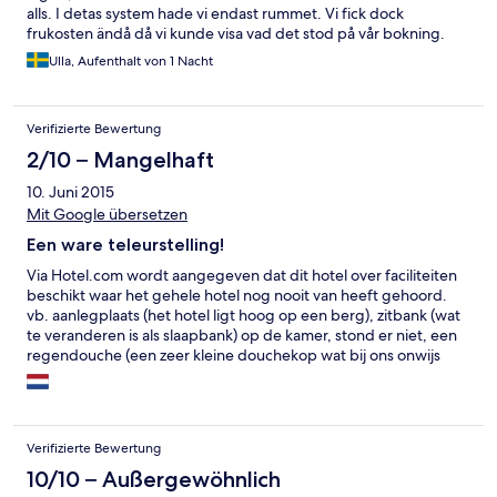
alls. I detas system hade vi endast rummet. Vi fick dock
frukosten ändå då vi kunde visa vad det stod på vår bokning.
Det kändes dock inte bra att tjata.. Någon stor buffet var det
Ulla, Aufenthalt von 1 Nacht
inte. Toast, kaffe, frukt, juicer men inget bröd eller småvarmt.
Personalen var dock väldigt rar och trevlig.
Verifizierte Bewertung
2/10 – Mangelhaft
10. Juni 2015
Mit Google übersetzen
Een ware teleurstelling!
Via Hotel.com wordt aangegeven dat dit hotel over faciliteiten
beschikt waar het gehele hotel nog nooit van heeft gehoord.
vb. aanlegplaats (het hotel ligt hoog op een berg), zitbank (wat
te veranderen is als slaapbank) op de kamer, stond er niet, een
regendouche (een zeer kleine douchekop wat bij ons onwijs
oud heet, een bureau (stond er niet), rolstoel toegankelijk (het
hotel beschikt niet over een lift maar wel over zeer veel
trappen), restaurant wilde liever dicht als open en helaas
werden we hier op avond 2 weggekeken. Echter werd nergens
Verifizierte Bewertung
op Hotels.com vermeld dat je na 17:00 uur het hotel niet meer
kan verlaten om lekker uit eten te gaan (Wat je graag wilt als je
10/10 – Außergewöhnlich
het restaurant uitgekeken wordt) omdat de kabelbaan gesloten