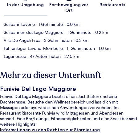
In der Umgebung
Fortbewegung vor
Restaurants
Ort
Seilbahn Laveno
- 1 Gehminute
- 0.0 km
Seilbahnen des Lago Maggiore
- 1 Gehminute
- 0.2 km
Villa De Angeli Frua
- 3 Gehminuten
- 0.3 km
Fähranleger Laveno-Mombello
- 11 Gehminuten
- 1.0 km
Luganersee
- 47 Autominuten
- 27.5 km
Mehr zu dieser Unterkunft
Funivie Del Lago Maggiore
Funivie Del Lago Maggiore besitzt einen Jachthafen und eine
Dachterrasse. Besuche den Wellnessbereich und lass dich mit
Massagen oder ayurvedischen Anwendungen verwöhnen. Im
Restaurant Ristorante Funivia wird Mittagessen und Abendessen
serviert. Eine Bar/Lounge, Fitnessmöglichkeiten und eine Snackbar sind
weitere Highlights.
Informationen zu den Rechten zur Stornierung