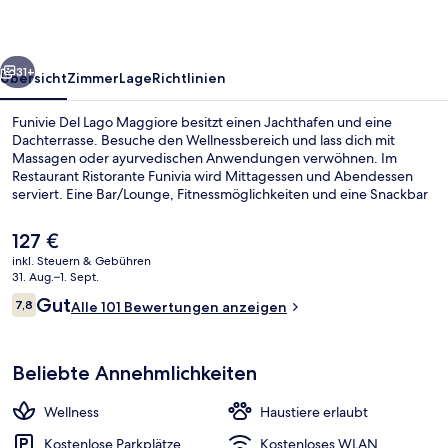
rück
Weiter
31+
Übersicht
Zimmer
Lage
Richtlinien
Funivie Del Lago Maggiore besitzt einen Jachthafen und eine
Dachterrasse. Besuche den Wellnessbereich und lass dich mit
Massagen oder ayurvedischen Anwendungen verwöhnen. Im
Restaurant Ristorante Funivia wird Mittagessen und Abendessen
serviert. Eine Bar/Lounge, Fitnessmöglichkeiten und eine Snackbar
sind weitere Highlights.
Der
127 €
aktuelle
inkl. Steuern & Gebühren
Preis
31. Aug.–1. Sept.
Blick auf den See
beträgt
Bewertungen
Gut
7,8
Alle 101 Bewertungen anzeigen
127 €.
7,8 von 10.
Beliebte Annehmlichkeiten
Wellness
Haustiere erlaubt
Kostenlose Parkplätze
Kostenloses WLAN