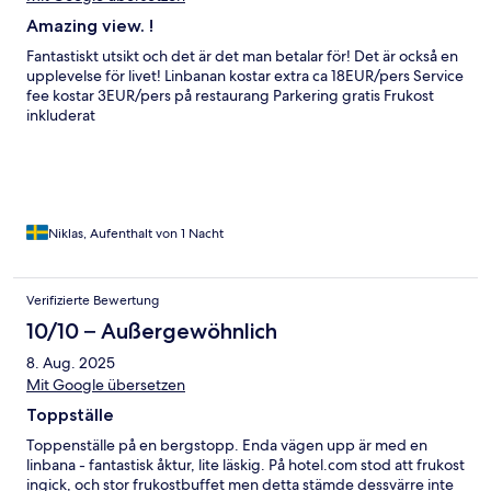
Amazing view. !
Fantastiskt utsikt och det är det man betalar för! Det är också en
upplevelse för livet! Linbanan kostar extra ca 18EUR/pers Service
fee kostar 3EUR/pers på restaurang Parkering gratis Frukost
inkluderat
Niklas, Aufenthalt von 1 Nacht
Verifizierte Bewertung
10/10 – Außergewöhnlich
8. Aug. 2025
Mit Google übersetzen
Toppställe
Toppenställe på en bergstopp. Enda vägen upp är med en
linbana - fantastisk åktur, lite läskig. På hotel.com stod att frukost
ingick, och stor frukostbuffet men detta stämde dessvärre inte