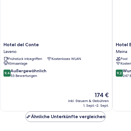
Hotel
Hotel
Hotel del Conte
Hotel B
del
Bel
Laveno
Meina
Conte
Sit
Frühstück inbegriffen
Kostenloses WLAN
Pool
Laveno
Meina
Klimaanlage
Koste
9.4
9.2
Außergewöhnlich
Wun
9,4
9,2
von
von
53 Bewertungen
247 
10,
10,
Außergewöhnlich,
Wunder
53
247
Der
174 €
Bewertungen
Bewert
Preis
inkl. Steuern & Gebühren
beträgt
1. Sept.–2. Sept.
174 €
Ähnliche Unterkünfte vergleichen