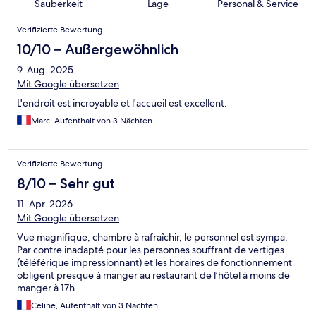
Sauberkeit
Lage
Personal & Service
Bewertungen
Verifizierte Bewertung
10/10 – Außergewöhnlich
9. Aug. 2025
Mit Google übersetzen
L'endroit est incroyable et l'accueil est excellent.
Marc, Aufenthalt von 3 Nächten
Verifizierte Bewertung
8/10 – Sehr gut
11. Apr. 2026
Mit Google übersetzen
Vue magnifique, chambre à rafraîchir, le personnel est sympa.
Par contre inadapté pour les personnes souffrant de vertiges
(téléférique impressionnant) et les horaires de fonctionnement
obligent presque à manger au restaurant de l’hôtel à moins de
manger à 17h
Celine, Aufenthalt von 3 Nächten