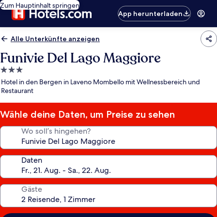
Zum Hauptinhalt springen
App herunterladen
Alle Unterkünfte anzeigen
Funivie Del Lago Maggiore
3.0-
Sterne-
Hotel in den Bergen in Laveno Mombello mit Wellnessbereich und
Unterkunft
Restaurant
Wähle deine Daten, um Preise zu sehen
Wo soll’s hingehen?
Daten
Gäste