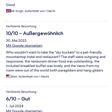
Good
Mr Singh, Aufenthalt von 1 Nacht
Verifizierte Bewertung
10/10 – Außergewöhnlich
30. Mai 2023
Mit Google übersetzen
Who wouldn't want to take the "sky buckets" to a pet-friendly
mountaintop hotel and restaurant? The staff were outgoing and
responsive, the restaurant dinner food was outstanding, the
included breakfast buffet was lovely, and the views from my
room were out of this world (with paragliders and hang gliders
darting past). Highly recommended!
Alex, Aufenthalt von 1 Nacht
Verifizierte Bewertung
6/10 – Gut
1. Juli 2024
Mit Google übersetzen