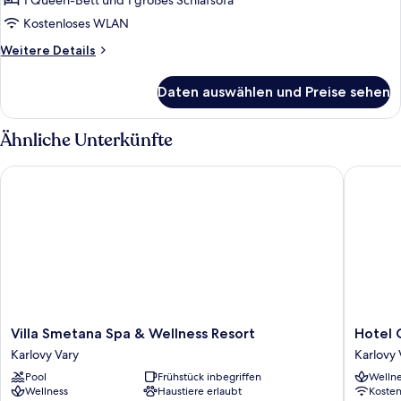
1 Queen-Bett und 1 großes Schlafsofa
Kostenloses WLAN
Weitere
Weitere Details
Details
für
Daten auswählen und Preise sehen
Comfort-
Apartment
Ähnliche Unterkünfte
Villa Smetana Spa & Wellness Resort
Hotel G
Villa
Hotel
Villa Smetana Spa & Wellness Resort
Hotel 
Smetana
Golden
Karlovy Vary
Karlovy 
Spa
Lamb
Pool
Frühstück inbegriffen
Wellne
&
Karlovy
Wellness
Haustiere erlaubt
Koste
Wellness
Vary