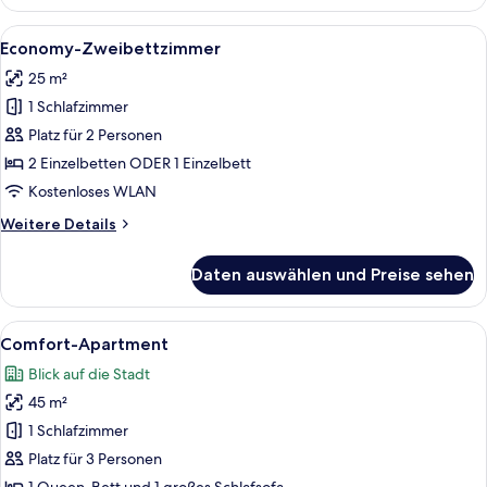
1 Queen-
anzeigen
Bett
Alle
Ein Hotelzimmer mit Fernseher, zwei 
4
und
Economy-Zweibettzimmer
Fotos
Schlafsofa
25 m²
(Extra
für
bed)
1 Schlafzimmer
Economy-
Zweibettzimmer
Platz für 2 Personen
anzeigen
2 Einzelbetten ODER 1 Einzelbett
Kostenloses WLAN
Weitere
Weitere Details
Details
für
Daten auswählen und Preise sehen
Economy-
Zweibettzimmer
Alle
Ein Hotelzimmer mit einem Bett, eine
9
Comfort-Apartment
Fotos
Blick auf die Stadt
für
45 m²
Comfort-
Apartment
1 Schlafzimmer
anzeigen
Platz für 3 Personen