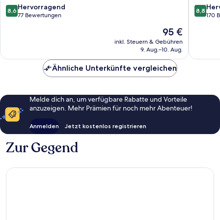
Resort
8.6
8.8
Hervorragend
Her
8,6
8,8
Karlovy
von
von
77 Bewertungen
170 
Vary
10,
10,
Der
95 €
Hervorragend,
Hervorr
Preis
77
170
inkl. Steuern & Gebühren
beträgt
9. Aug.–10. Aug.
Bewertungen
Bewert
95 €
Ähnliche Unterkünfte vergleichen
Melde dich an, um verfügbare Rabatte und Vorteile
anzuzeigen. Mehr Prämien für noch mehr Abenteuer!
Anmelden
Jetzt kostenlos registrieren
Zur Gegend