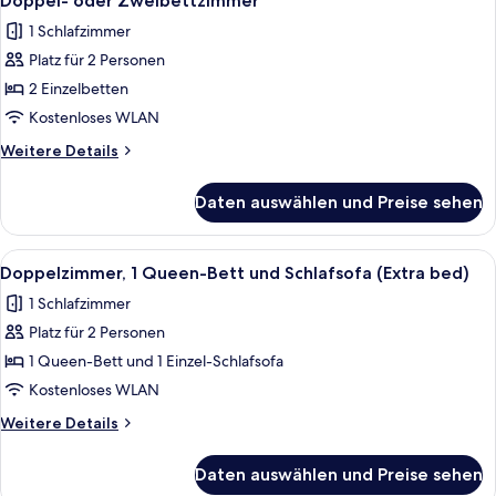
Doppel- oder Zweibettzimmer
Fotos
1 Schlafzimmer
für
Platz für 2 Personen
Doppel-
oder
2 Einzelbetten
Zweibettzimmer
Kostenloses WLAN
anzeigen
Weitere
Weitere Details
Details
für
Daten auswählen und Preise sehen
Doppel-
oder
Zweibettzimmer
Alle
Ein Hotelzimmer mit Fernseher auf Hol
14
Doppelzimmer, 1 Queen-Bett und Schlafsofa (Extra bed)
Fotos
1 Schlafzimmer
für
Platz für 2 Personen
Doppelzimmer,
1 Queen-
1 Queen-Bett und 1 Einzel-Schlafsofa
Bett
Kostenloses WLAN
und
Weitere
Weitere Details
Schlafsofa
Details
(Extra
für
Daten auswählen und Preise sehen
Doppelzimmer,
bed)