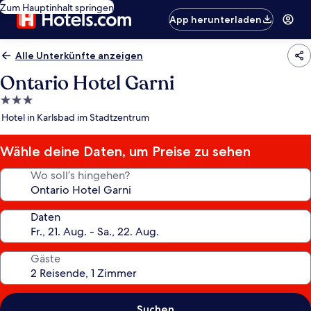
Zum Hauptinhalt springen
App herunterladen
Alle Unterkünfte anzeigen
Ontario Hotel Garni
3.0-
Sterne-
Hotel in Karlsbad im Stadtzentrum
Unterkunft
Wähle deine Daten, um Preise zu sehen
Wo soll’s hingehen?
Daten
Gäste
Suchen