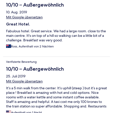
10/10 – Außergewöhnlich
10. Aug. 2019
Mit Google übersetzen
Great Hotel.
Fabulous hotel. Great service. We had a large room. close to the
main centre. It's on top of a hill so walking can be a little bit of a
challenge. Breakfast was very good.
Ross, Aufenthalt von 2 Nächten
Verifizierte Bewertung
10/10 – Außergewöhnlich
25. Juli 2019
Mit Google übersetzen
It’s a 5 min walk from the center. It’s uphill (steep ) but it’s a great
place ! Breakfast is amazing with hot and cold options. Nice
rooms with a water kettle and some instant coffee available.
Staff is amazing and helpful. A taxi cost me only 100 krones to
the train station so super affordable. Shopping and. Restaurants
are short stroll down the hill.
Aufenthalt von 1 Nacht