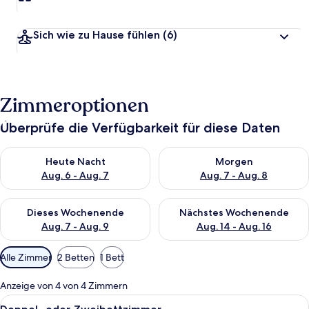
Sich wie zu Hause fühlen
(6)
Zimmeroptionen
Überprüfe die Verfügbarkeit für diese Daten
Überprüfe die Verfügbarkeit für heute Nacht, Aug. 6 - Aug. 7.
Überprüfe die Verfügbarkeit f
Heute Nacht
Morgen
Aug. 6 - Aug. 7
Aug. 7 - Aug. 8
Überprüfe die Verfügbarkeit für dieses Wochenende, Aug. 7 - 
Überprüfe die Verfügbarkeit f
Dieses Wochenende
Nächstes Wochenende
Aug. 7 - Aug. 9
Aug. 14 - Aug. 16
Verfügbare
Alle Zimmer
2 Betten
1 Bett
Filter
für
Anzeige von 4 von 4 Zimmern
Zimmer
Alle
Ein Hotelzimmer mit zwei Betten, eine
24