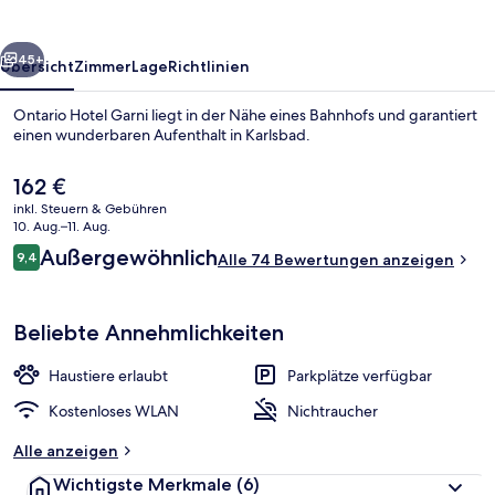
rück
Weiter
45+
Übersicht
Zimmer
Lage
Richtlinien
Ontario Hotel Garni liegt in der Nähe eines Bahnhofs und garantiert
einen wunderbaren Aufenthalt in Karlsbad.
Der
162 €
aktuelle
inkl. Steuern & Gebühren
Preis
10. Aug.–11. Aug.
beträgt
Bewertungen
Außergewöhnlich
9,4
Alle 74 Bewertungen anzeigen
162 €.
9,4 von 10.
Außenbereich
Beliebte Annehmlichkeiten
Haustiere erlaubt
Parkplätze verfügbar
Kostenloses WLAN
Nichtraucher
Alle anzeigen
Wichtigste Merkmale
(6)