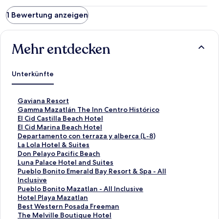
1 Bewertung anzeigen
Mehr entdecken
Unterkünfte
L
Gaviana Resort
i
L
Gamma Mazatlán The Inn Centro Histórico
n
i
L
El Cid Castilla Beach Hotel
k
n
i
L
El Cid Marina Beach Hotel
,
k
n
i
L
Departamento con terraza y alberca (L-8)
d
,
k
n
i
L
La Lola Hotel & Suites
e
d
,
k
n
i
L
Don Pelayo Pacific Beach
r
e
d
,
k
n
i
L
Luna Palace Hotel and Suites
d
r
e
d
,
k
n
i
L
Pueblo Bonito Emerald Bay Resort & Spa - All
i
d
r
e
d
,
k
n
i
Inclusive
e
i
d
r
e
d
,
k
n
L
Pueblo Bonito Mazatlan - All Inclusive
f
e
i
d
r
e
d
,
k
i
L
Hotel Playa Mazatlan
o
f
e
i
d
r
e
d
,
n
i
L
Best Western Posada Freeman
l
o
f
e
i
d
r
e
d
k
n
i
L
The Melville Boutique Hotel