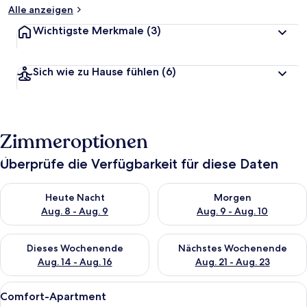
Alle anzeigen
Wichtigste Merkmale
(3)
Sich wie zu Hause fühlen
(6)
Zimmeroptionen
Überprüfe die Verfügbarkeit für diese Daten
Überprüfe die Verfügbarkeit für heute Nacht, Aug. 8 - Aug. 9.
Überprüfe die Verfügbarkeit f
Heute Nacht
Morgen
Aug. 8 - Aug. 9
Aug. 9 - Aug. 10
Überprüfe die Verfügbarkeit für dieses Wochenende, Aug. 14 -
Überprüfe die Verfügbarkeit f
Dieses Wochenende
Nächstes Wochenende
Aug. 14 - Aug. 16
Aug. 21 - Aug. 23
Alle
Ein Schlafzimmer mit zwei Betten, ein
18
Comfort-Apartment
Fotos