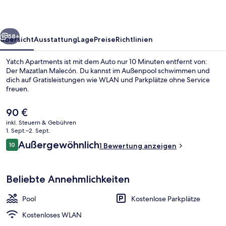
rück
Weiter
58+
Übersicht
Ausstattung
Lage
Preise
Richtlinien
Yatch Apartments ist mit dem Auto nur 10 Minuten entfernt von:
Der Mazatlan Malecón. Du kannst im Außenpool schwimmen und
dich auf Gratisleistungen wie WLAN und Parkplätze ohne Service
freuen.
Der
90 €
aktuelle
inkl. Steuern & Gebühren
Preis
1. Sept.–2. Sept.
beträgt
Bewertungen
Außergewöhnlich
10
Basic-Apartment | Terrasse/Patio
1 Bewertung anzeigen
90 €.
10 von 10.
Beliebte Annehmlichkeiten
Pool
Kostenlose Parkplätze
Kostenloses WLAN