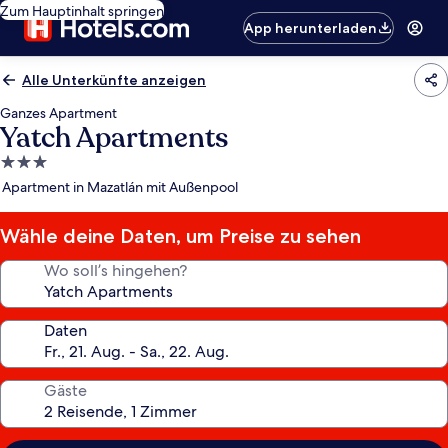
Zum Hauptinhalt springen
App herunterladen
Alle Unterkünfte anzeigen
Ganzes Apartment
Yatch Apartments
3.0-
Sterne-
Apartment in Mazatlán mit Außenpool
Unterkunft
Wähle deine Daten, um Preise zu sehen
Wo soll’s hingehen?
Daten
Gäste