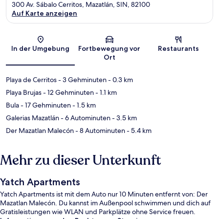
300 Av. Sábalo Cerritos, Mazatlán, SIN, 82100
Auf Karte anzeigen
Karte
In der Umgebung
Fortbewegung vor
Restaurants
Ort
Playa de Cerritos
- 3 Gehminuten
- 0.3 km
Playa Brujas
- 12 Gehminuten
- 1.1 km
Bula
- 17 Gehminuten
- 1.5 km
Galerias Mazatlán
- 6 Autominuten
- 3.5 km
Der Mazatlan Malecón
- 8 Autominuten
- 5.4 km
Mehr zu dieser Unterkunft
Yatch Apartments
Yatch Apartments ist mit dem Auto nur 10 Minuten entfernt von: Der
Mazatlan Malecón. Du kannst im Außenpool schwimmen und dich auf
Gratisleistungen wie WLAN und Parkplätze ohne Service freuen.