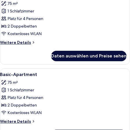
75 m²
für
1 Schlafzimmer
Comfort-
Apartment
Platz für 4 Personen
anzeigen
2 Doppelbetten
Kostenloses WLAN
Weitere
Weitere Details
Details
für
Daten auswählen und Preise sehen
Comfort-
Apartment
Alle
Ein Schlafzimmer mit zwei Betten, ei
20
Basic-Apartment
Fotos
75 m²
für
1 Schlafzimmer
Basic-
Apartment
Platz für 4 Personen
anzeigen
2 Doppelbetten
Kostenloses WLAN
Weitere
Weitere Details
Details