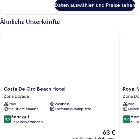
für
Daten auswählen und Preise sehen
Basic-
Apartment
Ähnliche Unterkünfte
Costa De Oro Beach Hotel
Royal Vil
Costa
Royal
Costa De Oro Beach Hotel
Royal V
De
Villas
Zona Dorada
Zona Do
Oro
Resort
Pool
Wellness
Pool
Beach
Zona
Haustiere erlaubt
Kostenlose Parkplätze
Kosten
Hotel
Dorada
Zona
8.2
8.6
Sehr gut
Her
8,2
8,6
Dorada
von
von
1.512 Bewertungen
58 B
10,
10,
Der
63 €
Sehr
Hervorr
Preis
gut,
58
inkl. Steuern & Gebühren