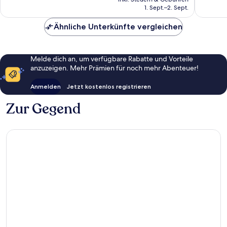
beträgt
1. Sept.–2. Sept.
1.512
Bewert
63 €
Bewertungen
Ähnliche Unterkünfte vergleichen
Melde dich an, um verfügbare Rabatte und Vorteile
anzuzeigen. Mehr Prämien für noch mehr Abenteuer!
Anmelden
Jetzt kostenlos registrieren
Zur Gegend