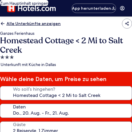
Zum Hauptinhalt springen
App herunterladen
Alle Unterkünfte anzeigen
Ganzes Ferienhaus
Homestead Cottage < 2 Mi to Salt
Creek
3.0-
Sterne-
Unterkunft mit Küche in Dallas
Unterkunft
Wähle deine Daten, um Preise zu sehen
Wo soll’s hingehen?
Daten
Gäste