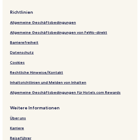
l
a
d
,
n
p
n
l
o
O
n
o
Richtlinien
C
e
,
R
&
C
i
m
N
S
e
Allgemeine Geschäftsbedingungen
t
,
e
u
n
y
T
a
i
t
Allgemeine Geschäftsbedingungen von FeWo-direkt
a
r
t
e
p
L
e
r
Barrierefreiheit
e
i
s
Datenschutz
s
n
t
c
Cookies
r
o
y
l
Rechtliche Hinweise/Kontakt
b
n
y
B
Inhaltsrichtlinien und Melden von Inhalten
H
e
Allgemeine Geschäftsbedingungen für Hotels.com Rewards
i
a
l
c
t
h
Weitere Informationen
o
!
n
Über uns
Karriere
Reiseführer