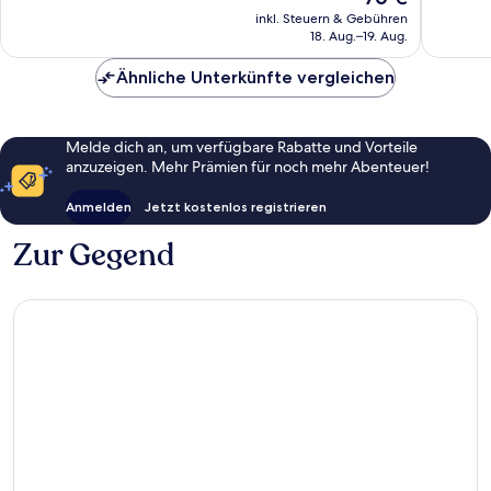
Bewertungen
Bewert
Preis
inkl. Steuern & Gebühren
beträgt
18. Aug.–19. Aug.
76 €
Ähnliche Unterkünfte vergleichen
Melde dich an, um verfügbare Rabatte und Vorteile
anzuzeigen. Mehr Prämien für noch mehr Abenteuer!
Anmelden
Jetzt kostenlos registrieren
Zur Gegend