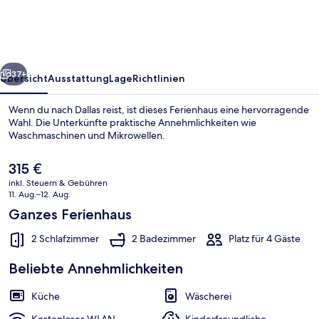
2
Mi
to
rück
Weiter
Salt
37+
Übersicht
Ausstattung
Lage
Richtlinien
Creek
Wenn du nach Dallas reist, ist dieses Ferienhaus eine hervorragende
Wahl. Die Unterkünfte praktische Annehmlichkeiten wie
Waschmaschinen und Mikrowellen.
Der
315 €
aktuelle
inkl. Steuern & Gebühren
Preis
11. Aug.–12. Aug.
beträgt
Ganzes Ferienhaus
315 €.
Ferienhaus (2 Bedrooms) | Innenberei
2 Schlafzimmer
2 Badezimmer
Platz für 4 Gäste
Beliebte Annehmlichkeiten
Küche
Wäscherei