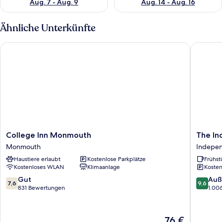
Aug. 7 - Aug. 9
Aug. 14 - Aug. 16
Ähnliche Unterkünfte
College Inn Monmouth
The Ind
College
The
College Inn Monmouth
The I
Inn
Indepe
Monmouth
Indepe
Monmouth
Indepe
Haustiere erlaubt
Kostenlose Parkplätze
Frühst
Monmouth
Kostenloses WLAN
Klimaanlage
Kosten
7.6
9.6
Gut
Auß
7,6
9,6
von
von
831 Bewertungen
1.00
10,
10,
Gut,
Außerge
831
1.006
Der
76 €