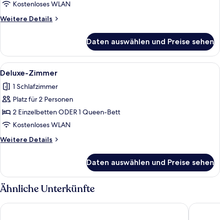
anzeigen
Kostenloses WLAN
Weitere
Weitere Details
Details
für
Daten auswählen und Preise sehen
Deluxe-
Doppelzimmer
Alle
Ein Hotelzimmer mit Bett, Schreibtisc
2
Deluxe-Zimmer
Fotos
1 Schlafzimmer
für
Platz für 2 Personen
Deluxe-
Zimmer
2 Einzelbetten ODER 1 Queen-Bett
anzeigen
Kostenloses WLAN
Weitere
Weitere Details
Details
für
Daten auswählen und Preise sehen
Deluxe-
Zimmer
Ähnliche Unterkünfte
Hôtel Val-Vignes
Hôtel Ré