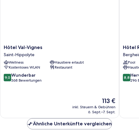
Hôtel
Hôtel
Hôtel Val-Vignes
Hôtel 
Val-
Résiden
Saint-Hippolyte
Berghe
Vignes
La
Wellness
Haustiere erlaubt
Pool
Saint-
Cour
Kostenloses WLAN
Restaurant
Hausti
Hippolyte
du
Bailli
9.0
8.8
Wunderbar
Her
9,0
8,8
Berghe
von
von
368 Bewertungen
296 
10,
10,
Wunderbar,
Hervorr
368
296
Der
113 €
Bewertungen
Bewert
Preis
inkl. Steuern & Gebühren
beträgt
6. Sept.–7. Sept.
113 €
Ähnliche Unterkünfte vergleichen