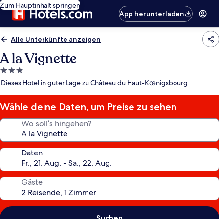
Zum Hauptinhalt springen
App herunterladen
Alle Unterkünfte anzeigen
A la Vignette
3.0-
Sterne-
Dieses Hotel in guter Lage zu Château du Haut-Kœnigsbourg
Unterkunft
Wähle deine Daten, um Preise zu sehen
Wo soll’s hingehen?
Daten
Gäste
Suchen