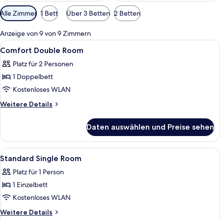
Verfügbare
Alle Zimmer
1 Bett
Über 3 Betten
2 Betten
Filter
für
Anzeige von 9 von 9 Zimmern
Zimmer
Alle
Ein Hotelzimmer mit einem Bett, zwei
5
Comfort Double Room
Fotos
Platz für 2 Personen
für
1 Doppelbett
Comfort
Double
Kostenloses WLAN
Room
Weitere
Weitere Details
anzeigen
Details
für
Daten auswählen und Preise sehen
Comfort
Double
Room
Alle
Ein Zimmer mit einem Bett, einem Sch
1
Standard Single Room
Fotos
Platz für 1 Person
für
1 Einzelbett
Standard
Single
Kostenloses WLAN
Room
Weitere
Weitere Details