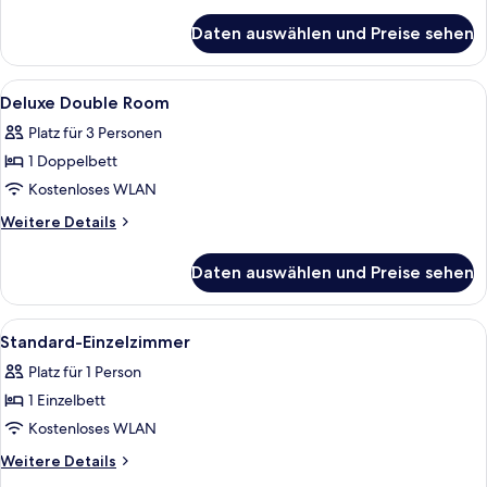
anzeigen
Details
für
Daten auswählen und Preise sehen
Standard
Single
Room
Alle
Ein Hotelzimmer mit Bett, Schreibtisch 
2
Deluxe Double Room
Fotos
Platz für 3 Personen
für
1 Doppelbett
Deluxe
Double
Kostenloses WLAN
Room
Weitere
Weitere Details
anzeigen
Details
für
Daten auswählen und Preise sehen
Deluxe
Double
Room
Alle
Ein Zimmer mit einem Bett, einem Sch
1
Standard-Einzelzimmer
Fotos
Platz für 1 Person
für
1 Einzelbett
Standard-
Einzelzimmer
Kostenloses WLAN
anzeigen
Weitere
Weitere Details
Details