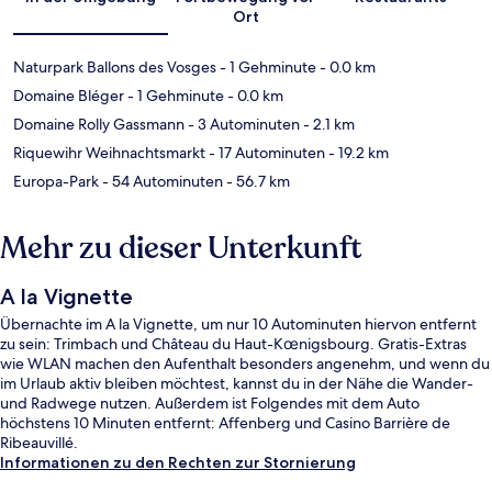
Ort
Naturpark Ballons des Vosges
- 1 Gehminute
- 0.0 km
Domaine Bléger
- 1 Gehminute
- 0.0 km
Domaine Rolly Gassmann
- 3 Autominuten
- 2.1 km
Riquewihr Weihnachtsmarkt
- 17 Autominuten
- 19.2 km
Europa-Park
- 54 Autominuten
- 56.7 km
Mehr zu dieser Unterkunft
A la Vignette
Übernachte im A la Vignette, um nur 10 Autominuten hiervon entfernt
zu sein: Trimbach und Château du Haut-Kœnigsbourg. Gratis-Extras
wie WLAN machen den Aufenthalt besonders angenehm, und wenn du
im Urlaub aktiv bleiben möchtest, kannst du in der Nähe die Wander-
und Radwege nutzen. Außerdem ist Folgendes mit dem Auto
höchstens 10 Minuten entfernt: Affenberg und Casino Barrière de
Ribeauvillé.
Informationen zu den Rechten zur Stornierung