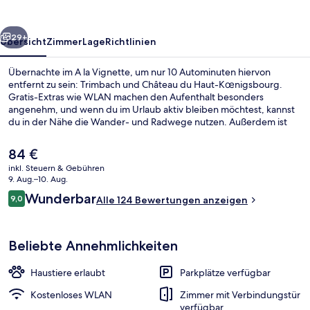
rück
Weiter
29+
Übersicht
Zimmer
Lage
Richtlinien
Übernachte im A la Vignette, um nur 10 Autominuten hiervon
entfernt zu sein: Trimbach und Château du Haut-Kœnigsbourg.
Gratis-Extras wie WLAN machen den Aufenthalt besonders
angenehm, und wenn du im Urlaub aktiv bleiben möchtest, kannst
du in der Nähe die Wander- und Radwege nutzen. Außerdem ist
Folgendes mit dem Auto höchstens 10 Minuten entfernt: Affenberg
und Casino Barrière de Ribeauvillé.
Der
84 €
aktuelle
inkl. Steuern & Gebühren
Preis
9. Aug.–10. Aug.
Fassade der Unterkunft
beträgt
Bewertungen
Wunderbar
9,0
Alle 124 Bewertungen anzeigen
84 €.
9,0 von 10.
Beliebte Annehmlichkeiten
Haustiere erlaubt
Parkplätze verfügbar
Kostenloses WLAN
Zimmer mit Verbindungstür
verfügbar