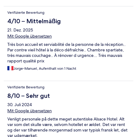
Verifizierte Bewertung
4/10 – Mittelmäßig
21. Dez. 2025
Mit Google übersetzen
Très bon accueil et serviabilité de la personne de la réception..
Par contre vieil hôtel à la déco défraîchie.. Chambre spartiate,
très mauvais couchage.. À rénover d urgence... Très mauvais
rapport qualité prix
Jorge-Manuel, Aufenthalt von 1 Nacht
Verifizierte Bewertung
8/10 – Sehr gut
30. Juli 2024
Mit Google übersetzen
Venligt personale på dette meget autentiske Alsace Hotel. Alt
var som det skulle være, selvom hotellet er ældet. Det var rent
og der var tilhørende morgenmad som var typisk fransk let, det
var udemærket.