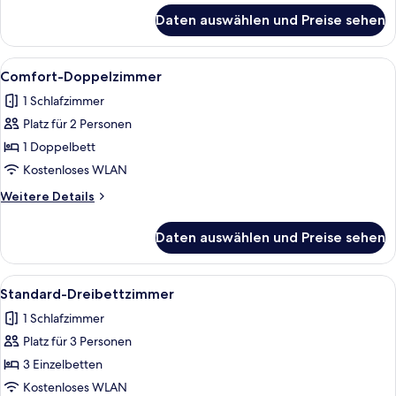
für
Daten auswählen und Preise sehen
Standard-
Einzelzimmer
Alle
Ein Hotelzimmer mit einem großen Bet
7
Comfort-Doppelzimmer
Fotos
1 Schlafzimmer
für
Platz für 2 Personen
Comfort-
Doppelzimmer
1 Doppelbett
anzeigen
Kostenloses WLAN
Weitere
Weitere Details
Details
für
Daten auswählen und Preise sehen
Comfort-
Doppelzimmer
Alle
Ein Hotelzimmer mit einem großen Bett
2
Standard-Dreibettzimmer
Fotos
1 Schlafzimmer
für
Platz für 3 Personen
Standard-
Dreibettzimmer
3 Einzelbetten
anzeigen
Kostenloses WLAN