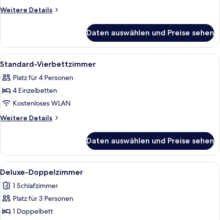
Weitere
Weitere Details
Details
für
Daten auswählen und Preise sehen
Standard-
Dreibettzimmer
Alle
Ein Hotelzimmer mit einem großen Bett
2
Standard-Vierbettzimmer
Fotos
Platz für 4 Personen
für
4 Einzelbetten
Standard-
Vierbettzimmer
Kostenloses WLAN
anzeigen
Weitere
Weitere Details
Details
für
Daten auswählen und Preise sehen
Standard-
Vierbettzimmer
Alle
Ein Doppelbett mit einem rot-orangen
3
Deluxe-Doppelzimmer
Fotos
1 Schlafzimmer
für
Platz für 3 Personen
Deluxe-
Doppelzimmer
1 Doppelbett