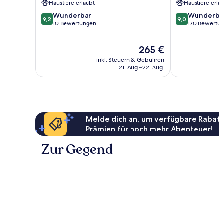
Haustiere erlaubt
Haustiere erl
9.2
9.0
Wunderbar
Wunderb
9,2
9,0
von
von
10 Bewertungen
170 Bewert
10,
10,
Wunderbar,
Wunderbar,
Der
265 €
10
170
Preis
Bewertungen
Bewertungen
inkl. Steuern & Gebühren
beträgt
21. Aug.–22. Aug.
265 €
Melde dich an, um verfügbare Rabat
Prämien für noch mehr Abenteuer!
Zur Gegend