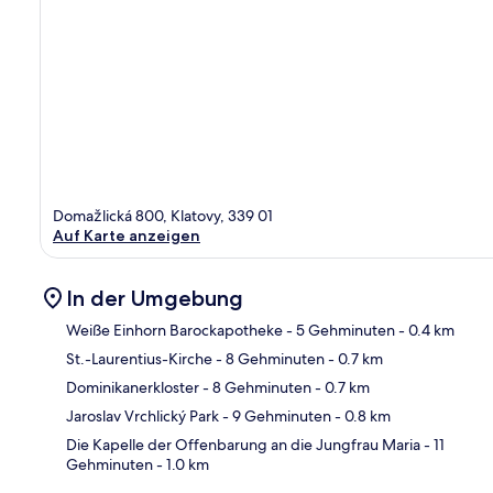
Domažlická 800, Klatovy, 339 01
Auf Karte anzeigen
In der Umgebung
Weiße Einhorn Barockapotheke
- 5 Gehminuten
- 0.4 km
St.-Laurentius-Kirche
- 8 Gehminuten
- 0.7 km
Kar
Dominikanerkloster
- 8 Gehminuten
- 0.7 km
Jaroslav Vrchlický Park
- 9 Gehminuten
- 0.8 km
Die Kapelle der Offenbarung an die Jungfrau Maria
- 11
Gehminuten
- 1.0 km