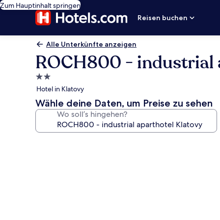
Zum Hauptinhalt springen
Reisen buchen
Alle Unterkünfte anzeigen
ROCH800 - industrial 
2.0-
Sterne-
Hotel in Klatovy
Unterkunft
Wähle deine Daten, um Preise zu sehen
Wo soll’s hingehen?
Fotogalerie
von
ROCH800
-
industrial
aparthotel