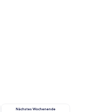
es Wochenende, Aug. 7 - Aug. 9.
Überprüfe die Verfügbarkeit für nächstes Wochenende, Aug. 1
Nächstes Wochenende