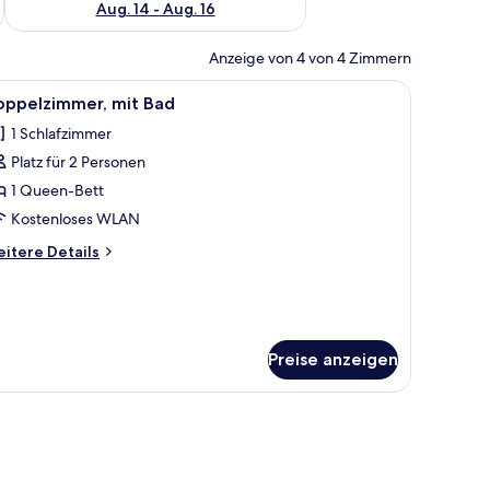
Aug. 14 - Aug. 16
Anzeige von 4 von 4 Zimmern
oher Kunst.
elungsvorhänge, Bügeleisen/Bügelbrett, kostenloses WLAN
le
Doppelzimmer, mit Bad | Verdunkelungsvorhä
6
oppelzimmer, mit Bad
otos
1 Schlafzimmer
ür
Platz für 2 Personen
oppelzimmer,
it
1 Queen-Bett
ad
Kostenloses WLAN
nzeigen
itere
itere Details
tails
r
ppelzimmer,
t
ad
Preise anzeigen