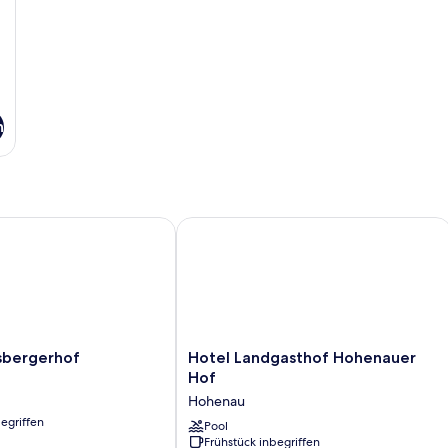
n
ergerhof
Hotel Landgasthof Hohenauer Hof
Hotel
sbergerhof
Hotel Landgasthof Hohenauer
of
Landgasthof
Hof
Hohenauer
Hohenau
Hof
egriffen
Hohenau
Pool
Frühstück inbegriffen