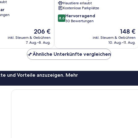
aubt
Haustiere erlaubt
Kostenlose Parkplätze
ar
ungen
8.6
Hervorragend
8,6
von
30 Bewertungen
10,
Der
Der
206 €
148 €
Hervorragend,
Preis
Preis
30
inkl. Steuern & Gebühren
inkl. Steuern & Gebühren
beträgt
beträgt
7. Aug.–8. Aug.
10. Aug.–11. Aug.
Bewertungen
206 €
148 €
Ähnliche Unterkünfte vergleichen
te und Vorteile anzuzeigen. Mehr