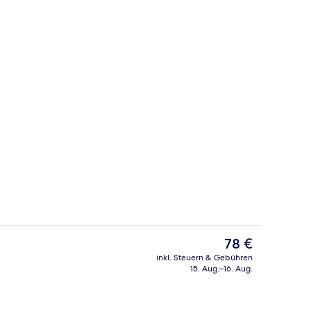
r, Stadtblick | Verdunkelungsvorhänge, Bügeleisen/Bügelbrett, kostenlos
Fernseher
Der
78 €
aktuelle
inkl. Steuern & Gebühren
Preis
15. Aug.–16. Aug.
ch
Vierbettzimmer, Stadtblick | Verdun
beträgt
78 €.