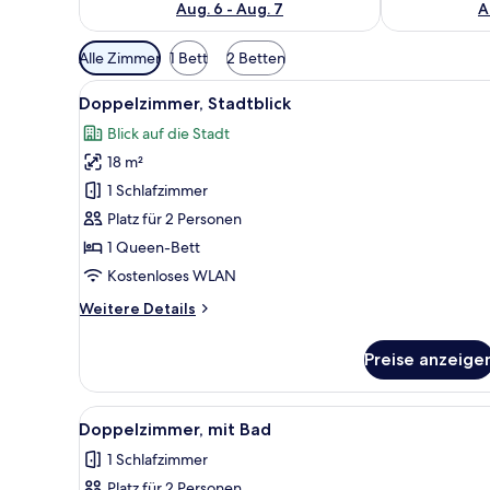
Aug. 6 - Aug. 7
A
Verfügbare
Alle Zimmer
1 Bett
2 Betten
Filter
Alle
Ein kompakter Wohnraum mit ein
für
8
Doppelzimmer, Stadtblick
Fotos
Zimmer
Blick auf die Stadt
für
18 m²
Doppelzimmer,
Stadtblick
1 Schlafzimmer
anzeigen
Platz für 2 Personen
1 Queen-Bett
Kostenloses WLAN
Weitere
Weitere Details
Details
für
Preise anzeige
Doppelzimmer,
Stadtblick
Alle
Doppelzimmer, mit Bad | Verd
6
Doppelzimmer, mit Bad
Fotos
1 Schlafzimmer
für
Platz für 2 Personen