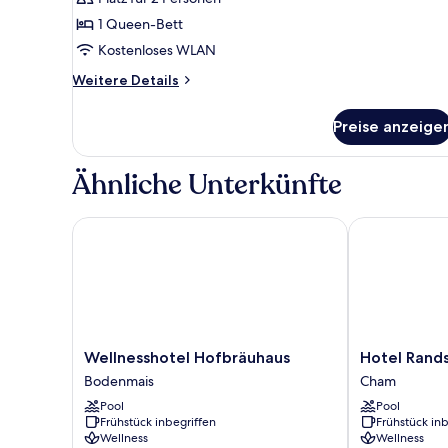
Doppelzimmer,
mit
1 Queen-Bett
Bad
Kostenloses WLAN
anzeigen
Weitere
Weitere Details
Details
für
Preise anzeige
Doppelzimmer,
mit
Bad
Ähnliche Unterkünfte
Wellnesshotel Hofbräuhaus
Hotel Randsb
Wellnesshotel
Hotel
Wellnesshotel Hofbräuhaus
Hotel Rand
Hofbräuhaus
Randsbergerh
Bodenmais
Cham
Bodenmais
Cham
Pool
Pool
Frühstück inbegriffen
Frühstück inb
Wellness
Wellness