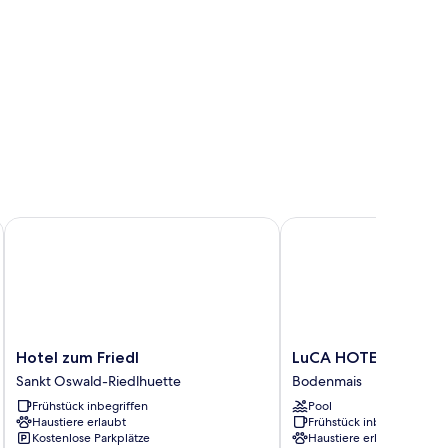
Hotel zum Friedl
LuCA HOTEL
Hotel
LuCA
Hotel zum Friedl
LuCA HOTEL
zum
HOTEL
Sankt Oswald-Riedlhuette
Bodenmais
Friedl
Bodenmais
Frühstück inbegriffen
Pool
Sankt
Haustiere erlaubt
Frühstück inbegriffen
Oswald-
Kostenlose Parkplätze
Haustiere erlaubt
Riedlhuette