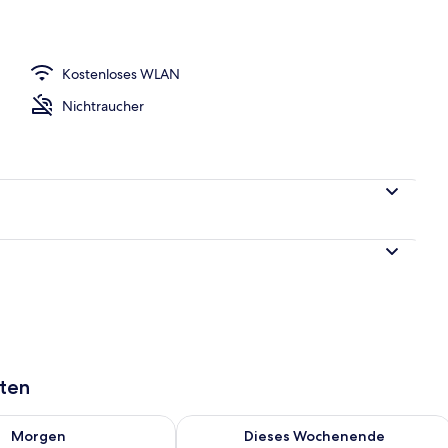
Kostenloses WLAN
Nichtraucher
aten
 - Aug. 7.
 Verfügbarkeit für morgen, Aug. 7 - Aug. 8.
Überprüfe die Verfügbarkeit für dies
Morgen
Dieses Wochenende