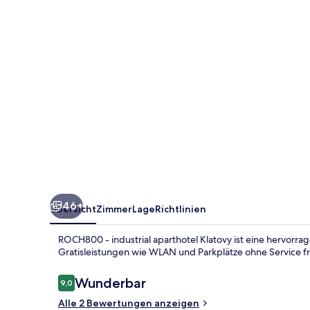
Klatovy
46+
Übersicht
Zimmer
Lage
Richtlinien
ROCH800 - industrial aparthotel Klatovy ist eine hervorra
Gratisleistungen wie WLAN und Parkplätze ohne Service f
Bewertungen
Wunderbar
9,0
9,0 von 10.
Alle 2 Bewertungen anzeigen