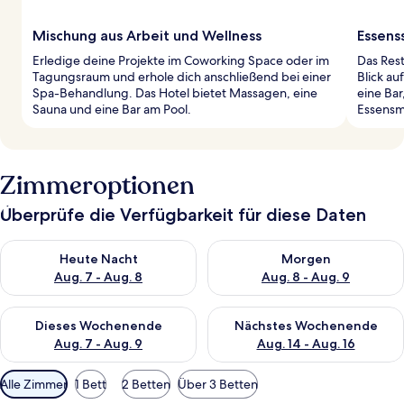
Mischung aus Arbeit und Wellness
Essens
Erledige deine Projekte im Coworking Space oder im
Das Rest
Tagungsraum und erhole dich anschließend bei einer
Blick au
Spa-Behandlung. Das Hotel bietet Massagen, eine
eine Bar
Sauna und eine Bar am Pool.
Essensm
Zimmeroptionen
Überprüfe die Verfügbarkeit für diese Daten
Überprüfe die Verfügbarkeit für heute Nacht, Aug. 7 - Aug. 8.
Überprüfe die Verfügbarkeit f
Heute Nacht
Morgen
Aug. 7 - Aug. 8
Aug. 8 - Aug. 9
Überprüfe die Verfügbarkeit für dieses Wochenende, Aug. 7 - 
Überprüfe die Verfügbarkeit f
Dieses Wochenende
Nächstes Wochenende
Aug. 7 - Aug. 9
Aug. 14 - Aug. 16
Verfügbare
Alle Zimmer
1 Bett
2 Betten
Über 3 Betten
Filter