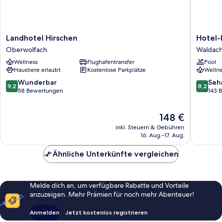
Landhotel
Hotel-
Landhotel Hirschen
Hotel-
Hirschen
Resort
Oberwolfach
Waldach
Oberwolfach
Waldach
Wellness
Flughafentransfer
Pool
-
Haustiere erlaubt
Kostenlose Parkplätze
Wellne
Adults
only
9.2
8.2
Wunderbar
Seh
9,2
8,2
Waldach
von
von
58 Bewertungen
143 
10,
10,
Wunderbar,
Sehr
Der
148 €
58
gut,
Preis
Bewertungen
143
inkl. Steuern & Gebühren
beträgt
Bewert
16. Aug.–17. Aug.
148 €
Ähnliche Unterkünfte vergleichen
Melde dich an, um verfügbare Rabatte und Vorteile
anzuzeigen. Mehr Prämien für noch mehr Abenteuer!
Anmelden
Jetzt kostenlos registrieren