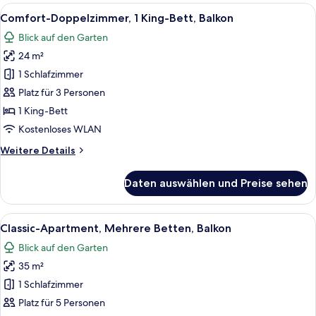
1 King-
Alle
Ein Hotelzimmer mit einem großen Bett
5
Bett,
Comfort-Doppelzimmer, 1 King-Bett, Balkon
Fotos
Balkon
Blick auf den Garten
für
24 m²
Comfort-
Doppelzimmer,
1 Schlafzimmer
1 King-
Platz für 3 Personen
Bett,
1 King-Bett
Balkon
Kostenloses WLAN
anzeigen
Weitere
Weitere Details
Details
für
Daten auswählen und Preise sehen
Comfort-
Doppelzimmer,
1 King-
Alle
Ein Zimmer mit Holzbalkendecke, eine
5
Bett,
Classic-Apartment, Mehrere Betten, Balkon
Fotos
Balkon
Blick auf den Garten
für
35 m²
Classic-
Apartment,
1 Schlafzimmer
Mehrere
Platz für 5 Personen