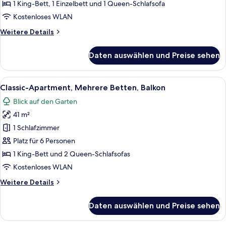
Betten,
1 King-Bett, 1 Einzelbett und 1 Queen-Schlafsofa
Balkon
Kostenloses WLAN
anzeigen
Weitere
Weitere Details
Details
für
Daten auswählen und Preise sehen
Classic-
Apartment,
Mehrere
Alle
Ein Holzhütten-Zimmer mit zwei Bette
5
Betten,
Classic-Apartment, Mehrere Betten, Balkon
Fotos
Balkon
Blick auf den Garten
für
41 m²
Classic-
Apartment,
1 Schlafzimmer
Mehrere
Platz für 6 Personen
Betten,
1 King-Bett und 2 Queen-Schlafsofas
Balkon
Kostenloses WLAN
anzeigen
Weitere
Weitere Details
Details
für
Daten auswählen und Preise sehen
Classic-
Apartment,