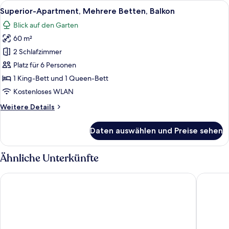
Alle
Ein Hotelzimmer mit einem hölzernen 
5
Betten,
Superior-Apartment, Mehrere Betten, Balkon
Fotos
Balkon,
Blick auf den Garten
Bergblick
für
60 m²
Superior-
Apartment,
2 Schlafzimmer
Mehrere
Platz für 6 Personen
Betten,
1 King-Bett und 1 Queen-Bett
Balkon
Kostenloses WLAN
anzeigen
Weitere
Weitere Details
Details
für
Daten auswählen und Preise sehen
Superior-
Apartment,
Mehrere
Ähnliche Unterkünfte
Betten,
Balkon
Landhotel Hirschen
Hotel-Re