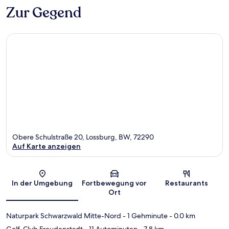
Zur Gegend
Obere Schulstraße 20, Lossburg, BW, 72290
Auf Karte anzeigen
Karte
In der Umgebung
Fortbewegung vor
Restaurants
Ort
Naturpark Schwarzwald Mitte-Nord
- 1 Gehminute
- 0.0 km
Golf-Club Freudenstadt
- 11 Autominuten
- 7.8 km