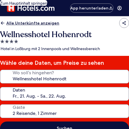
Zum Hauptinhalt springen
App herunterladen
Alle Unterkünfte anzeigen
Wellnesshotel Hohenrodt
4.0-
Sterne-
Hotel in Loßburg mit 2 Innenpools und Wellnessbereich
Unterkunft
Wähle deine Daten, um Preise zu sehen
Wo soll’s hingehen?
Daten
Gäste
Suchen