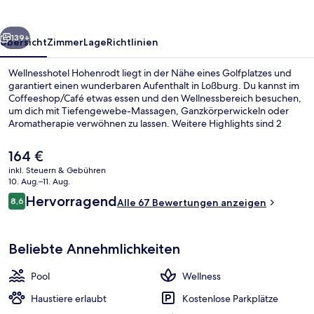
rück
Weiter
139+
Übersicht
Zimmer
Lage
Richtlinien
Wellnesshotel Hohenrodt liegt in der Nähe eines Golfplatzes und
garantiert einen wunderbaren Aufenthalt in Loßburg. Du kannst im
Coffeeshop/Café etwas essen und den Wellnessbereich besuchen,
um dich mit Tiefengewebe-Massagen, Ganzkörperwickeln oder
Aromatherapie verwöhnen zu lassen. Weitere Highlights sind 2
Innenpools, eine Poolbar und ein Fitnesscenter.
Der
164 €
aktuelle
inkl. Steuern & Gebühren
Preis
10. Aug.–11. Aug.
Schwimmbecken
beträgt
Bewertungen
Hervorragend
8,6
Alle 67 Bewertungen anzeigen
164 €.
8,6 von 10.
Beliebte Annehmlichkeiten
Pool
Wellness
Haustiere erlaubt
Kostenlose Parkplätze