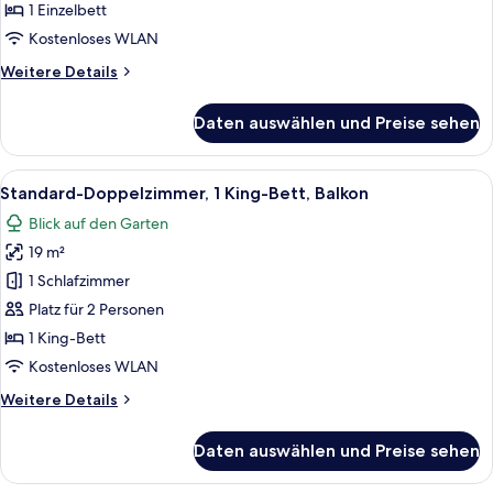
Nichtraucher,
1 Einzelbett
Balkon
Kostenloses WLAN
anzeigen
Weitere
Weitere Details
Details
für
Daten auswählen und Preise sehen
Economy-
Einzelzimmer,
1 Einzelbett,
Alle
Ein Hotelzimmer mit einem großen Bett
5
Nichtraucher,
Standard-Doppelzimmer, 1 King-Bett, Balkon
Fotos
Balkon
Blick auf den Garten
für
19 m²
Standard-
Doppelzimmer,
1 Schlafzimmer
1 King-
Platz für 2 Personen
Bett,
1 King-Bett
Balkon
Kostenloses WLAN
anzeigen
Weitere
Weitere Details
Details
für
Daten auswählen und Preise sehen
Standard-
Doppelzimmer,