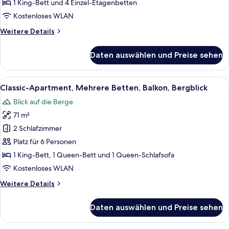
Betten,
1 King-Bett und 4 Einzel-Etagenbetten
Balkon
Kostenloses WLAN
anzeigen
Weitere
Weitere Details
Details
für
Daten auswählen und Preise sehen
Classic-
Apartment,
Mehrere
Alle
Ein Schlafzimmer einer Holzhütte mit 
5
Betten,
Classic-Apartment, Mehrere Betten, Balkon, Bergblick
Fotos
Balkon
Blick auf die Berge
für
71 m²
Classic-
Apartment,
2 Schlafzimmer
Mehrere
Platz für 6 Personen
Betten,
1 King-Bett, 1 Queen-Bett und 1 Queen-Schlafsofa
Balkon,
Kostenloses WLAN
Bergblick
Weitere
Weitere Details
anzeigen
Details
für
Daten auswählen und Preise sehen
Classic-
Apartment,
Mehrere