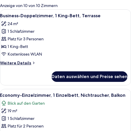
für
Anzeige von 10 von 10 Zimmern
Zimmer
Alle
Ein Hotelzimmer mit Bett, Schreibtisc
5
Business-Doppelzimmer, 1 King-Bett, Terrasse
Fotos
24 m²
für
1 Schlafzimmer
Business-
Doppelzimmer,
Platz für 3 Personen
1 King-
1 King-Bett
Bett,
Kostenloses WLAN
Terrasse
Weitere
Weitere Details
anzeigen
Details
für
Daten auswählen und Preise sehen
Business-
Doppelzimmer,
1 King-
Alle
Ein Hotelzimmer mit Bett, einer Couch
4
Bett,
Economy-Einzelzimmer, 1 Einzelbett, Nichtraucher, Balkon
Fotos
Terrasse
Blick auf den Garten
für
19 m²
Economy-
Einzelzimmer,
1 Schlafzimmer
1 Einzelbett,
Platz für 2 Personen