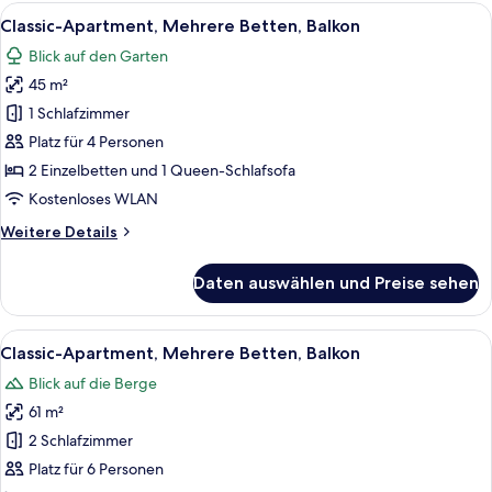
Mehrere
Alle
Ein blockhaushaltsähnliches Zimmer mi
4
Betten,
Classic-Apartment, Mehrere Betten, Balkon
Fotos
Balkon
Blick auf den Garten
für
45 m²
Classic-
Apartment,
1 Schlafzimmer
Mehrere
Platz für 4 Personen
Betten,
2 Einzelbetten und 1 Queen-Schlafsofa
Balkon
Kostenloses WLAN
anzeigen
Weitere
Weitere Details
Details
für
Daten auswählen und Preise sehen
Classic-
Apartment,
Mehrere
Alle
Ein Hotelzimmer mit zwei Betten, eine
5
Betten,
Classic-Apartment, Mehrere Betten, Balkon
Fotos
Balkon
Blick auf die Berge
für
61 m²
Classic-
Apartment,
2 Schlafzimmer
Mehrere
Platz für 6 Personen