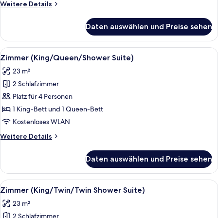
Weitere
Weitere Details
Sleeper)
Details
anzeigen
für
Daten auswählen und Preise sehen
Loft
(Queen/Queen
Shower
Alle
Ein Hotelzimmer mit einem großen Bett
2
with
Zimmer (King/Queen/Shower Suite)
Fotos
Sofa
23 m²
Sleeper)
für
2 Schlafzimmer
Zimmer
(King/Queen/Shower
Platz für 4 Personen
Suite)
1 King-Bett und 1 Queen-Bett
anzeigen
Kostenloses WLAN
Weitere
Weitere Details
Details
für
Daten auswählen und Preise sehen
Zimmer
(King/Queen/Shower
Suite)
Alle
Ein Hotelzimmer mit zwei Betten, eine
2
Zimmer (King/Twin/Twin Shower Suite)
Fotos
23 m²
für
2 Schlafzimmer