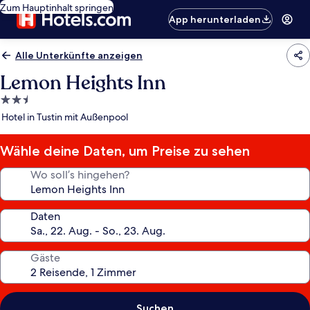
Zum Hauptinhalt springen
App herunterladen
Alle Unterkünfte anzeigen
Lemon Heights Inn
2.5-
Sterne-
Hotel in Tustin mit Außenpool
Unterkunft
Wähle deine Daten, um Preise zu sehen
Wo soll’s hingehen?
Daten
Gäste
Suchen