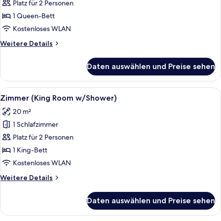
(Queen
Platz für 2 Personen
w/Tub)
1 Queen-Bett
anzeigen
Kostenloses WLAN
Weitere
Weitere Details
Details
für
Daten auswählen und Preise sehen
Zimmer
(Queen
w/Tub)
Alle
Ein Hotelzimmer mit einem großen Bet
4
Zimmer (King Room w/Shower)
Fotos
20 m²
für
1 Schlafzimmer
Zimmer
(King
Platz für 2 Personen
Room
1 King-Bett
w/Shower)
Kostenloses WLAN
anzeigen
Weitere
Weitere Details
Details
für
Daten auswählen und Preise sehen
Zimmer
(King