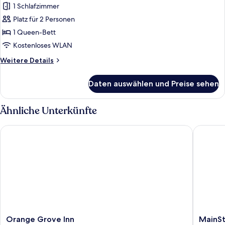
1 Schlafzimmer
Zimmer
(Queen
Platz für 2 Personen
w/Tub
1 Queen-Bett
Accessible)
Kostenloses WLAN
anzeigen
Weitere
Weitere Details
Details
für
Daten auswählen und Preise sehen
Zimmer
(Queen
w/Tub
Ähnliche Unterkünfte
Accessible)
Orange Grove Inn
MainStay
Orange
MainSta
Orange Grove Inn
MainSt