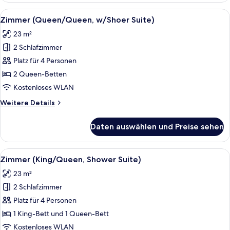
Shower)
Alle
Ein Hotelzimmer mit einem großen Bett
1
Zimmer (Queen/Queen, w/Shoer Suite)
Fotos
23 m²
für
2 Schlafzimmer
Zimmer
(Queen/Queen,
Platz für 4 Personen
w/Shoer
2 Queen-Betten
Suite)
Kostenloses WLAN
anzeigen
Weitere
Weitere Details
Details
für
Daten auswählen und Preise sehen
Zimmer
(Queen/Queen,
w/Shoer
Alle
Ein Hotelzimmer mit einem großen Bett
2
Suite)
Zimmer (King/Queen, Shower Suite)
Fotos
23 m²
für
2 Schlafzimmer
Zimmer
(King/Queen,
Platz für 4 Personen
Shower
1 King-Bett und 1 Queen-Bett
Suite)
Kostenloses WLAN