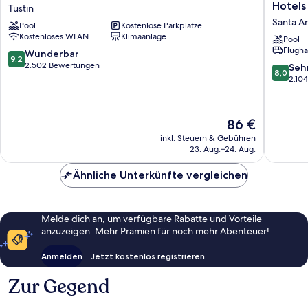
Grove
Suites
Hotels
Tustin
Inn
John
Santa A
Pool
Kostenlose Parkplätze
Tustin
Wayne
Kostenloses WLAN
Klimaanlage
Airport
Pool
Flugha
by
9.2
Wunderbar
9,2
Choice
von
2.502 Bewertungen
8.0
Seh
8,0
Hotels
10,
von
2.10
Santa
Wunderbar,
10,
Ana
2.502
Sehr
Bewertungen
gut,
Der
86 €
2.104
Preis
inkl. Steuern & Gebühren
Bewert
beträgt
23. Aug.–24. Aug.
86 €
Ähnliche Unterkünfte vergleichen
Melde dich an, um verfügbare Rabatte und Vorteile
anzuzeigen. Mehr Prämien für noch mehr Abenteuer!
Anmelden
Jetzt kostenlos registrieren
Zur Gegend