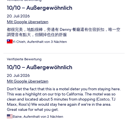
10/10 – Außergewöhnlich
20. Juli 2026
Mit Google übersetzen
都很完美，地點很棒，旁邊有 Denny 餐廳還有住宿折扣，唯一空
調聲音有點大，但關掉也住的舒服
Yi Chieh, Aufenthalt von 3 Nächten
Verifizierte Bewertung
10/10 – Außergewöhnlich
20. Juli 2026
Mit Google übersetzen
Don't let the fact that this is a motel deter you from staying here.
This was a highlight on our trip to California. The motel was so
clean and located about 5 minutes from shopping (Costco, TJ
Maxx, Ross's) We would stay here again if we're in the area.
Great value for what you get.
Elaine, Aufenthalt von 2 Nächten