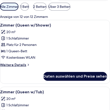
Verfügbare
Alle Zimmer
1 Bett
2 Betten
Über 3 Betten
Filter
für
Anzeige von 12 von 12 Zimmern
Zimmer
Alle
Ein Hotelzimmer mit Bett, Nachttisch,
2
Zimmer (Queen w/Shower)
Fotos
20 m²
für
1 Schlafzimmer
Zimmer
(Queen
Platz für 2 Personen
w/Shower)
1 Queen-Bett
anzeigen
Kostenloses WLAN
Weitere
Weitere Details
Details
für
Daten auswählen und Preise sehen
Zimmer
(Queen
w/Shower)
Alle
Ein Hotelzimmer mit Bett, Nachttisch,
2
Zimmer (Queen w/Tub)
Fotos
20 m²
für
1 Schlafzimmer
Zimmer