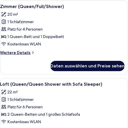
Room
Alle
Ein Hotelzimmer mit Bett, Nachttisc
2
w/Shower)
Zimmer (Queen/Full/Shower)
Fotos
20 m²
für
1 Schlafzimmer
Zimmer
(Queen/Full/Shower)
Platz für 4 Personen
anzeigen
1 Queen-Bett und 1 Doppelbett
Kostenloses WLAN
Weitere
Weitere Details
Details
für
Daten auswählen und Preise sehen
Zimmer
(Queen/Full/Shower)
Alle
Ein Hotelzimmer mit zwei Betten, ei
4
Loft (Queen/Queen Shower with Sofa Sleeper)
Fotos
22 m²
für
1 Schlafzimmer
Loft
(Queen/Queen
Platz für 6 Personen
Shower
2 Queen-Betten und 1 großes Schlafsofa
with
Kostenloses WLAN
Sofa