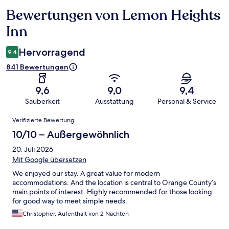
Bewertungen von Lemon Heights
Bewertungen
Inn
Hervorragend
9,4
841 Bewertungen
9,6
9,0
9,4
Sauberkeit
Ausstattung
Personal & Service
Bewertungen
Verifizierte Bewertung
10/10 – Außergewöhnlich
20. Juli 2026
Mit Google übersetzen
We enjoyed our stay. A great value for modern
accommodations. And the location is central to Orange County’s
main points of interest. Highly recommended for those looking
for good way to meet simple needs.
Christopher, Aufenthalt von 2 Nächten