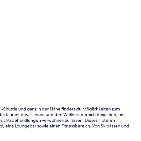
Loft, 2 Schl
ki-Shuttle und ganz in der Nähe findest du Möglichkeiten zum
 Restaurant etwas essen und den Wellnessbereich besuchen, um
sichtsbehandlungen verwöhnen zu lassen. Dieses Hotel im
Ausblick vo
pool, eine Loungebar sowie einen Fitnessbereich. Von Skipässen und