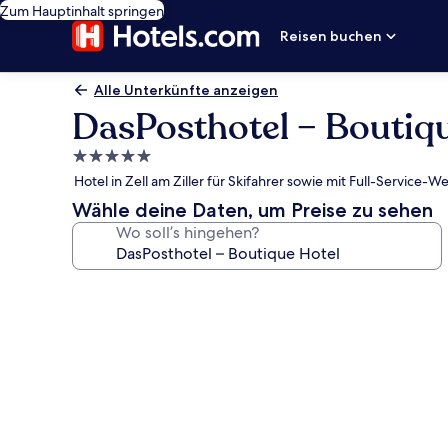
Zum Hauptinhalt springen
Reisen buchen
Alle Unterkünfte anzeigen
DasPosthotel – Boutiq
5.0-
Sterne-
Hotel in Zell am Ziller für Skifahrer sowie mit Full-Service
Unterkunft
Wähle deine Daten, um Preise zu sehen
Wo soll’s hingehen?
Fotogalerie
von
DasPosthotel
–
Boutique
Hotel