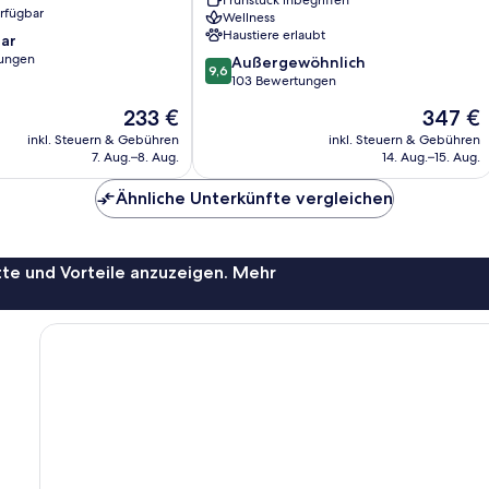
erfügbar
Wellness
Haustiere erlaubt
ar
ungen
9.6
Außergewöhnlich
9,6
von
103 Bewertungen
10,
Der
Der
233 €
347 €
Außergewöhnlich,
Preis
Preis
103
inkl. Steuern & Gebühren
inkl. Steuern & Gebühren
beträgt
beträgt
7. Aug.–8. Aug.
14. Aug.–15. Aug.
Bewertungen
233 €
347 €
Ähnliche Unterkünfte vergleichen
te und Vorteile anzuzeigen. Mehr