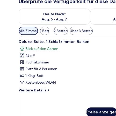
Überprüfe die Verfügbarkeit für diese D
Überprüfe die Verfügbarkeit für heute Nacht, Aug. 6
Überprüfe die
Heute Nacht
Aug. 6 - Aug. 7
A
Verfügbare
Alle Zimmer
1 Bett
2 Betten
Über 3 Betten
Filter
Alle
Ein Schlafzimmer mit einem gr
für
8
Deluxe-Suite, 1 Schlafzimmer, Balkon
Fotos
Zimmer
Blick auf den Garten
für
42 m²
Deluxe-
Suite,
1 Schlafzimmer
1
Platz für 3 Personen
Schlafzimmer,
1 King-Bett
Balkon
Kostenloses WLAN
anzeigen
Weitere
Weitere Details
Details
für
Deluxe-
Suite,
Preise anzeige
1