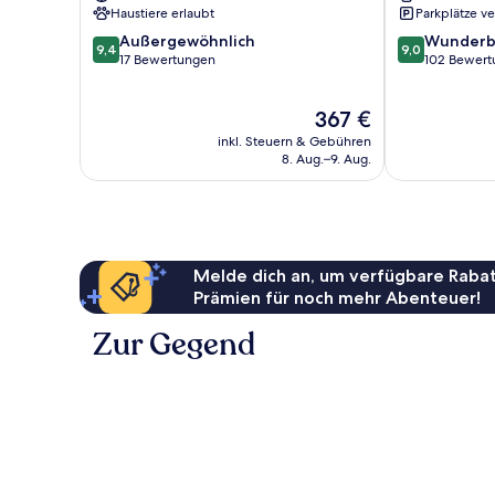
Haustiere erlaubt
Parkplätze v
9.4
9.0
Außergewöhnlich
Wunderb
9,4
9,0
von
von
17 Bewertungen
102 Bewert
10,
10,
Außergewöhnlich,
Wunderbar,
Der
367 €
17
102
Preis
Bewertungen
Bewertungen
inkl. Steuern & Gebühren
beträgt
8. Aug.–9. Aug.
367 €
Melde dich an, um verfügbare Rabat
Prämien für noch mehr Abenteuer!
Zur Gegend