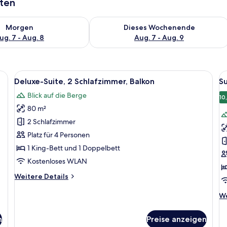
aten
 - Aug. 7.
 Verfügbarkeit für morgen, Aug. 7 - Aug. 8.
Überprüfe die Verfügbarkeit für dies
Morgen
Dieses Wochenende
ug. 7 - Aug. 8
Aug. 7 - Aug. 9
oßen Bett, Holzwandverkleidung, einem Balkon mit Blick und zwei Nachttis
Alle
Ein Schlafzimmer mit Bett, Holzschrank,
Al
6
Deluxe-Suite, 2 Schlafzimmer, Balkon
Su
Fotos
F
Blick auf die Berge
für
f
10
80 m²
Deluxe-
Su
Suite,
1
2 Schlafzimmer
2 Schlafzimmer,
S
Platz für 4 Personen
Balkon
K
1 King-Bett und 1 Doppelbett
anzeigen
a
Kostenloses WLAN
Weitere
Weitere Details
Details
für
We
We
Deluxe-
De
Suite,
fü
n
Preise anzeigen
2 Schlafzimmer,
Su