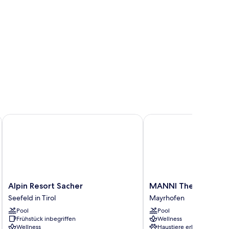
at
Alpin Resort Sacher
MANNI The Hotel
Alpin
MANNI
Alpin Resort Sacher
MANNI The Hotel
Resort
The
Seefeld in Tirol
Mayrhofen
Sacher
Hotel
Pool
Pool
Seefeld
Mayrhofen
Frühstück inbegriffen
Wellness
in
Wellness
Haustiere erlaubt