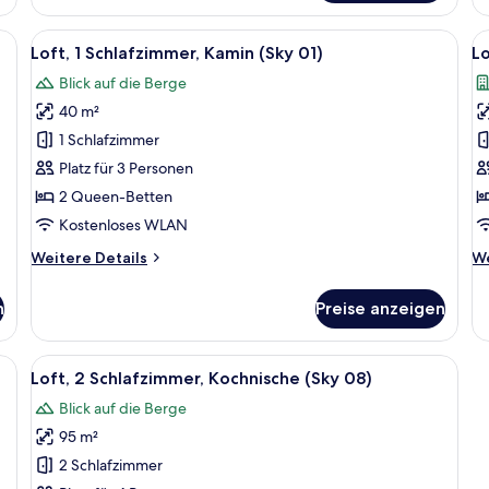
Balkon
1
Sc
, Bergblick | Hochwertige Bettwaren, Daunenbettdecken, Pillowtop-Betten, M
Alle
Ein Hotelzimmer mit einem großen Bet
Al
6
Ko
Loft, 1 Schlafzimmer, Kamin (Sky 01)
Lo
Fotos
F
Blick auf die Berge
für
f
40 m²
Loft,
Lo
1
1
1 Schlafzimmer
Schlafzimmer,
S
Platz für 3 Personen
Kamin
B
2 Queen-Betten
(Sky
(
Kostenloses WLAN
01)
0
Weitere
We
Weitere Details
We
anzeigen
a
Details
De
für
fü
n
Preise anzeigen
Loft,
Lo
1
1
Schlafzimmer,
Sc
ßen Bett, Holzwänden und Blick ins Freie.
Alle
Ein Schlafzimmer mit einem Holzkopfte
8
Kamin
Ba
Loft, 2 Schlafzimmer, Kochnische (Sky 08)
Fotos
(Sky
(S
Blick auf die Berge
01)
für
02
95 m²
Loft,
2 Schlafzimmer,
2 Schlafzimmer