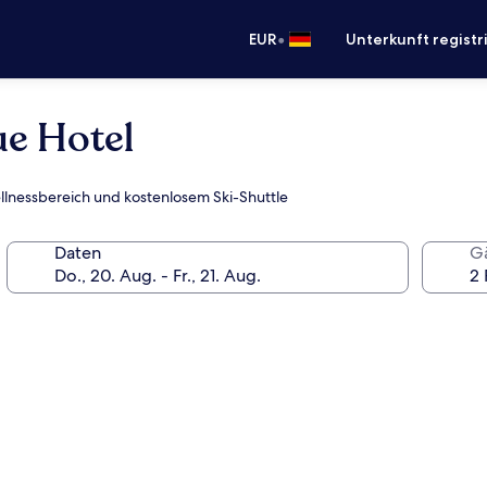
•
EUR
Unterkunft registr
ue Hotel
-Wellnessbereich und kostenlosem Ski-Shuttle
Daten
G