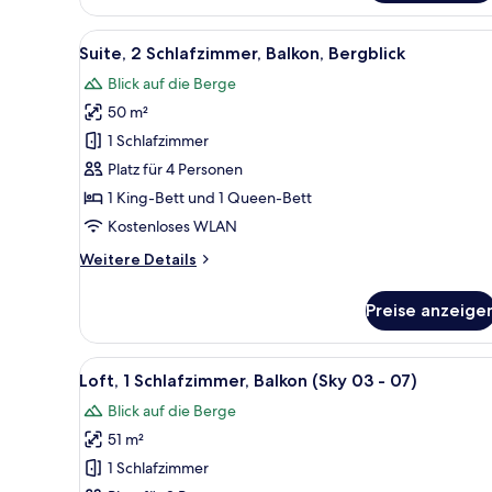
Schlafzimmer,
Balkon
Alle
Suite, 2 Schlafzimmer, Balkon
6
Suite, 2 Schlafzimmer, Balkon, Bergblick
Fotos
Blick auf die Berge
für
50 m²
Suite,
2 Schlafzimmer,
1 Schlafzimmer
Balkon,
Platz für 4 Personen
Bergblick
1 King-Bett und 1 Queen-Bett
anzeigen
Kostenloses WLAN
Weitere
Weitere Details
Details
für
Preise anzeige
Suite,
2 Schlafzimmer,
Balkon,
Alle
Ein Schlafzimmer mit einem gro
17
Bergblick
Loft, 1 Schlafzimmer, Balkon (Sky 03 - 07)
Fotos
Blick auf die Berge
für
51 m²
Loft,
1
1 Schlafzimmer