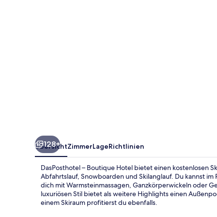
128+
Übersicht
Zimmer
Lage
Richtlinien
DasPosthotel – Boutique Hotel bietet einen kostenlosen S
Abfahrtslauf, Snowboarden und Skilanglauf. Du kannst im
dich mit Warmsteinmassagen, Ganzkörperwickeln oder Ge
luxuriösen Stil bietet als weitere Highlights einen Außen
einem Skiraum profitierst du ebenfalls.