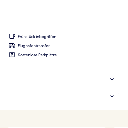
afzimmer, Balkon (Sky 03 - 07) | Komfortbadewanne
Frühstück inbegriffen
Flughafentransfer
Kostenlose Parkplätze