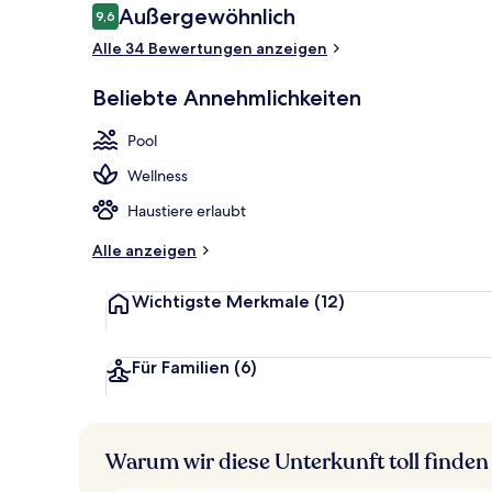
Bewertungen
Außergewöhnlich
9,6
9,6 von 10.
Alle 34 Bewertungen anzeigen
Loft, 1 Schl
Beliebte Annehmlichkeiten
Pool
Wellness
Haustiere erlaubt
Alle anzeigen
Wichtigste Merkmale
(12)
Für Familien
(6)
Warum wir diese Unterkunft toll finden