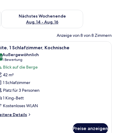
es Wochenende, Aug. 7 - Aug. 9.
Überprüfe die Verfügbarkeit für nächstes Wochenende, Aug. 1
Nächstes Wochenende
Aug. 14 - Aug. 16
Anzeige von 8 von 8 Zimmern
chlampen.
 Esstisch mit Stühlen und Blick ins Freie.
le
Ein Schlafzimmer mit Holz-Kopfteil, einem gr
7
ite, 1 Schlafzimmer, Kochnische
otos
Außergewöhnlich
ür
,0
10,0 von 10
(1
1 Bewertung
ite,
Bewertung)
Blick auf die Berge
42 m²
chlafzimmer,
1 Schlafzimmer
ochnische
Platz für 3 Personen
nzeigen
1 King-Bett
Kostenloses WLAN
itere
itere Details
tails
r
Preise anzeigen
ite,