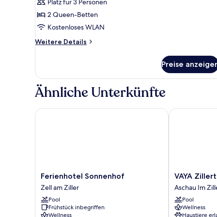
Schlafzimmer,
Platz für 3 Personen
Balkon
2 Queen-Betten
(Sky
Kostenloses WLAN
03
Weitere
Weitere Details
-
Details
07)
für
Preise anzeige
anzeigen
Loft,
1
Schlafzimmer,
Ähnliche Unterkünfte
Balkon
(Sky
03
Ferienhotel Sonnenhof
VAYA Zillertal
-
07)
Ferienhotel
VAYA
Ferienhotel Sonnenhof
VAYA Zillert
Sonnenhof
Zillertal
Zell am Ziller
Aschau Im Zill
Zell
Aschau
Pool
Pool
am
Im
Frühstück inbegriffen
Wellness
Ziller
Zillertal
Wellness
Haustiere erl