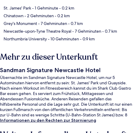
St. James' Park
- 1 Gehminute
- 0.2 km
Chinatown
- 2 Gehminuten
- 0.2 km
Grey's Monument
- 7 Gehminuten
- 0.7 km
Newcastle-upon-Tyne Theatre Royal
- 7 Gehminuten
- 0.7 km
Northumbria University
- 10 Gehminuten
- 0.9 km
Mehr zu dieser Unterkunft
Sandman Signature Newcastle Hotel
Übernachte im Sandman Signature Newcastle Hotel, um nur 5
Autominuten hiervon entfernt zu sein: St. James' Park und Quayside.
Nach einem Workout im Fitnessbereich kannst du im Shark Club Gastro
Bar essen gehen. Es serviert zum Frühstück, Mittagessen und
Abendessen Fusionsküche. Anderen Reisenden gefallen das
hilfsbereite Personal und die Lage sehr gut. Die Unterkunft ist nur einen
kurzen Fußmarsch von den öffentlichen Verkehrsmitteln entfernt: Bis
zur U-Bahn sind es wenige Schritte (U-Bahn-Station St James) bzw. 8
Minuten (Monument Station).
Informationen zu den Rechten zur Stornierung