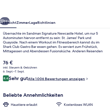
Hotel
rück
Weiter
59+
Übersicht
Zimmer
Lage
Richtlinien
Übernachte im Sandman Signature Newcastle Hotel, um nur 5
Autominuten hiervon entfernt zu sein: St. James' Park und
Quayside. Nach einem Workout im Fitnessbereich kannst du im
Shark Club Gastro Bar essen gehen. Es serviert zum Frühstück,
Mittagessen und Abendessen Fusionsküche. Anderen Reisenden
gefallen das hilfsbereite Personal und die Lage sehr gut. Die
Unterkunft ist nur einen kurzen Fußmarsch von den öffentlichen
Der
76 €
Verkehrsmitteln entfernt: Bis zur U-Bahn sind es wenige Schritte (U-
aktuelle
inkl. Steuern & Gebühren
Bahn-Station St James) bzw. 8 Minuten (Monument Station).
Preis
6. Sept.–7. Sept.
Außenbereich
beträgt
Bewertungen
Sehr gut
8,4
Alle 1.006 Bewertungen anzeigen
76 €.
8,4 von 10.
Beliebte Annehmlichkeiten
Haustiere erlaubt
Kostenloses WLAN