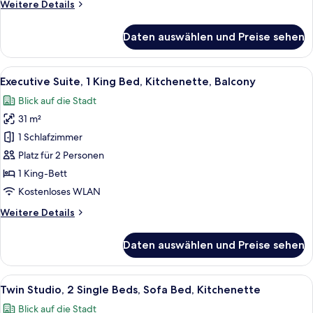
Weitere
Weitere Details
Bed,
Details
Kitchenette
für
Daten auswählen und Preise sehen
anzeigen
Junior
Suite,
1
Alle
Eine moderne Küche mit weißen Schrän
14
King
Executive Suite, 1 King Bed, Kitchenette, Balcony
Fotos
Bed,
Blick auf die Stadt
Sofa
für
Bed,
31 m²
Executive
Kitchenette
Suite,
1 Schlafzimmer
1
Platz für 2 Personen
King
1 King-Bett
Bed,
Kostenloses WLAN
Kitchenette,
Weitere
Weitere Details
Balcony
Details
anzeigen
für
Daten auswählen und Preise sehen
Executive
Suite,
1
Alle
Ein modernes Hotelzimmer mit einem gr
8
King
Twin Studio, 2 Single Beds, Sofa Bed, Kitchenette
Fotos
Bed,
Blick auf die Stadt
Kitchenette,