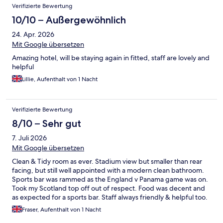
Verifizierte Bewertung
10/10 – Außergewöhnlich
24. Apr. 2026
Mit Google übersetzen
Amazing hotel, will be staying again in fitted, staff are lovely and
helpful
Lillie, Aufenthalt von 1 Nacht
Verifizierte Bewertung
8/10 – Sehr gut
7. Juli 2026
Mit Google übersetzen
Clean & Tidy room as ever. Stadium view but smaller than rear
facing, but still well appointed with a modern clean bathroom.
Sports bar was rammed as the England v Panama game was on.
Took my Scotland top off out of respect. Food was decent and
as expected for a sports bar. Staff always friendly & helpful too.
Always a go-to hotel for me in Newcastle.
Fraser, Aufenthalt von 1 Nacht