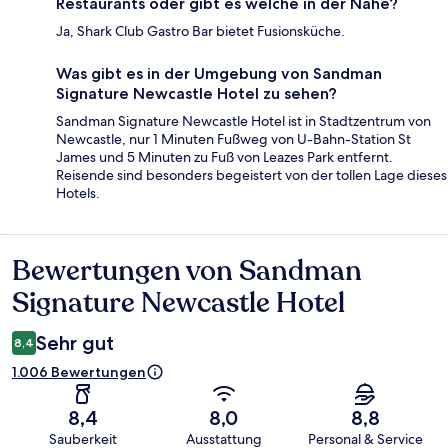
Restaurants oder gibt es welche in der Nähe?
Ja, Shark Club Gastro Bar bietet Fusionsküche.
Was gibt es in der Umgebung von Sandman
Signature Newcastle Hotel zu sehen?
Sandman Signature Newcastle Hotel ist in Stadtzentrum von
Newcastle, nur 1 Minuten Fußweg von U-Bahn-Station St
James und 5 Minuten zu Fuß von Leazes Park entfernt.
Reisende sind besonders begeistert von der tollen Lage dieses
Hotels.
Bewertungen von Sandman
Bewertungen
Signature Newcastle Hotel
Sehr gut
8,4
1.006 Bewertungen
8,4
8,0
8,8
Sauberkeit
Ausstattung
Personal & Service