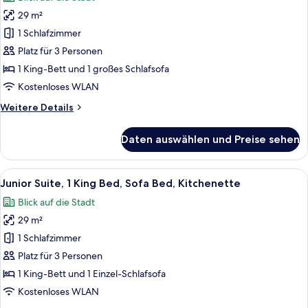
Stadium
für
View
29 m²
Studio,
1
1 Schlafzimmer
King
Platz für 3 Personen
Bed,
1 King-Bett und 1 großes Schlafsofa
Sofa
Kostenloses WLAN
Bed,
Weitere
Weitere Details
Kitchenette
Details
anzeigen
für
Daten auswählen und Preise sehen
Studio,
1
King
Alle
Ein schmales Gang mit einer Holztür, e
9
Bed,
Junior Suite, 1 King Bed, Sofa Bed, Kitchenette
Fotos
Sofa
Blick auf die Stadt
Bed,
für
Kitchenette
29 m²
Junior
Suite,
1 Schlafzimmer
1
Platz für 3 Personen
King
1 King-Bett und 1 Einzel-Schlafsofa
Bed,
Kostenloses WLAN
Sofa