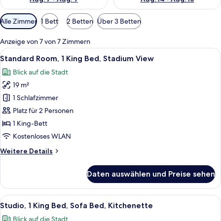
Verfügbare
Alle Zimmer
1 Bett
2 Betten
Über 3 Betten
Filter
für
Anzeige von 7 von 7 Zimmern
Zimmer
Alle
Ein modernes Hotelzimmer mit Bett, S
9
Standard Room, 1 King Bed, Stadium View
Fotos
Blick auf die Stadt
für
19 m²
Standard
Room,
1 Schlafzimmer
1
Platz für 2 Personen
King
1 King-Bett
Bed,
Kostenloses WLAN
Stadium
Weitere
Weitere Details
View
Details
anzeigen
für
Daten auswählen und Preise sehen
Standard
Room,
1
Alle
Ein modernes Hotelzimmer mit Bett, Sc
10
King
Studio, 1 King Bed, Sofa Bed, Kitchenette
Fotos
Bed,
Blick auf die Stadt