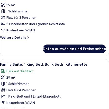
für
Balcony
29 m²
Twin
Studio,
1 Schlafzimmer
2
Platz für 3 Personen
Single
2 Einzelbetten und 1 großes Schlafsofa
Beds,
Kostenloses WLAN
Sofa
Weitere
Weitere Details
Bed,
Details
Kitchenette
für
Daten auswählen und Preise sehen
anzeigen
Twin
Studio,
2
Alle
Ein modernes Hotelzimmer mit einem g
9
Single
Family Suite, 1 King Bed, Bunk Beds, Kitchenette
Fotos
Beds,
Blick auf die Stadt
Sofa
für
Bed,
29 m²
Family
Kitchenette
Suite,
1 Schlafzimmer
1
Platz für 4 Personen
King
1 King-Bett und 1 Einzel-Etagenbett
Bed,
Kostenloses WLAN
Bunk