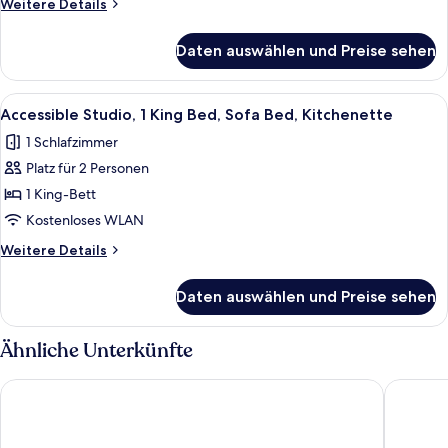
Weitere
Weitere Details
Beds,
Details
Kitchenette
für
Daten auswählen und Preise sehen
anzeigen
Family
Suite,
1
Alle
Ein modernes Hotelzimmer mit einem g
7
King
Accessible Studio, 1 King Bed, Sofa Bed, Kitchenette
Fotos
Bed,
1 Schlafzimmer
Bunk
für
Beds,
Platz für 2 Personen
Accessible
Kitchenette
Studio,
1 King-Bett
1
Kostenloses WLAN
King
Weitere
Weitere Details
Bed,
Details
Sofa
für
Daten auswählen und Preise sehen
Accessible
Bed,
Studio,
Kitchenette
1
Ähnliche Unterkünfte
anzeigen
King
Bed,
Maldron Hotel Newcastle
Copthor
Sofa
Bed,
Kitchenette