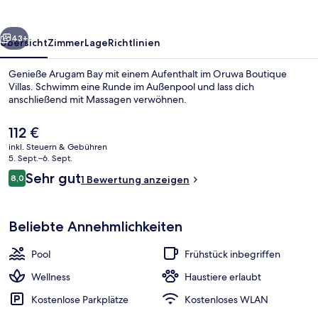
rück
Weiter
43+
Übersicht
Zimmer
Lage
Richtlinien
Genieße Arugam Bay mit einem Aufenthalt im Oruwa Boutique
Villas. Schwimm eine Runde im Außenpool und lass dich
anschließend mit Massagen verwöhnen.
Der
112 €
aktuelle
inkl. Steuern & Gebühren
Preis
5. Sept.–6. Sept.
beträgt
Bewertungen
Sehr gut
8,0
1 Bewertung anzeigen
112 €.
8,0 von 10.
Außenpool
Beliebte Annehmlichkeiten
Pool
Frühstück inbegriffen
Wellness
Haustiere erlaubt
Kostenlose Parkplätze
Kostenloses WLAN