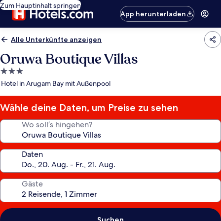
Zum Hauptinhalt springen
App herunterladen
Alle Unterkünfte anzeigen
Oruwa Boutique Villas
3.0-
Sterne-
Hotel in Arugam Bay mit Außenpool
Unterkunft
Wähle deine Daten, um Preise zu sehen
Wo soll’s hingehen?
Daten
Gäste
Suchen