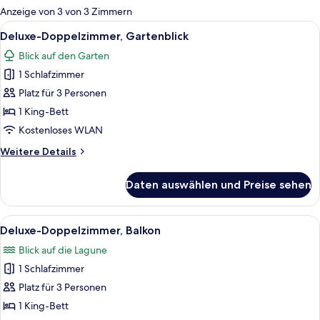
für
Anzeige von 3 von 3 Zimmern
Zimmer
Alle
Ein Schlafzimmer mit einem Bett, ein
7
Deluxe-Doppelzimmer, Gartenblick
Fotos
Blick auf den Garten
für
1 Schlafzimmer
Deluxe-
Doppelzimmer,
Platz für 3 Personen
Gartenblick
1 King-Bett
anzeigen
Kostenloses WLAN
Weitere
Weitere Details
Details
für
Daten auswählen und Preise sehen
Deluxe-
Doppelzimmer,
Gartenblick
Alle
Ein Schlafzimmer mit einem Bett, ein
11
Deluxe-Doppelzimmer, Balkon
Fotos
Blick auf die Lagune
für
1 Schlafzimmer
Deluxe-
Doppelzimmer,
Platz für 3 Personen
Balkon
1 King-Bett