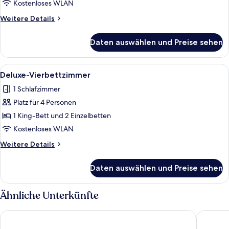
anzeigen
Kostenloses WLAN
Weitere
Weitere Details
Details
für
Daten auswählen und Preise sehen
Deluxe-
Doppelzimmer,
Balkon
Alle
Ein Gebäude mit einer Holztür, Stufe
6
Deluxe-Vierbettzimmer
Fotos
1 Schlafzimmer
für
Platz für 4 Personen
Deluxe-
Vierbettzimmer
1 King-Bett und 2 Einzelbetten
anzeigen
Kostenloses WLAN
Weitere
Weitere Details
Details
für
Daten auswählen und Preise sehen
Deluxe-
Vierbettzimmer
Ähnliche Unterkünfte
New Tristar Beach Hotel
Arne's Pl