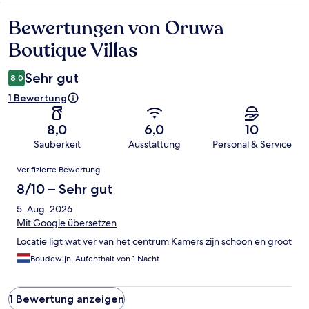
Bewertungen von Oruwa
Bewertungen
Boutique Villas
Sehr gut
8,0
1 Bewertung
8,0
6,0
10
Sauberkeit
Ausstattung
Personal & Service
Bewertungen
Verifizierte Bewertung
8/10 – Sehr gut
5. Aug. 2026
Mit Google übersetzen
Locatie ligt wat ver van het centrum Kamers zijn schoon en groot
Boudewijn, Aufenthalt von 1 Nacht
1 Bewertung anzeigen