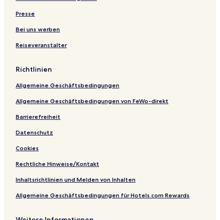
l
a
s
r
r
y
t
u
u
Presse
a
g
g
y
a
a
Bei uns werben
m
m
Reiseveranstalter
b
b
a
a
y
y
Richtlinien
Allgemeine Geschäftsbedingungen
Allgemeine Geschäftsbedingungen von FeWo-direkt
Barrierefreiheit
Datenschutz
Cookies
Rechtliche Hinweise/Kontakt
Inhaltsrichtlinien und Melden von Inhalten
Allgemeine Geschäftsbedingungen für Hotels.com Rewards
Weitere Informationen