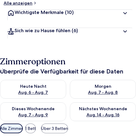
Alle anzeigen
Wichtigste Merkmale
(10)
Sich wie zu Hause fühlen
(6)
Zimmeroptionen
Überprüfe die Verfügbarkeit für diese Daten
Überprüfe die Verfügbarkeit für heute Nacht, Aug. 6 - Aug. 7.
Überprüfe die Verfügbarkeit f
Heute Nacht
Morgen
Aug. 6 - Aug. 7
Aug. 7 - Aug. 8
Überprüfe die Verfügbarkeit für dieses Wochenende, Aug. 7 - 
Überprüfe die Verfügbarkeit f
Dieses Wochenende
Nächstes Wochenende
Aug. 7 - Aug. 9
Aug. 14 - Aug. 16
Verfügbare
Alle Zimmer
1 Bett
Über 3 Betten
Filter