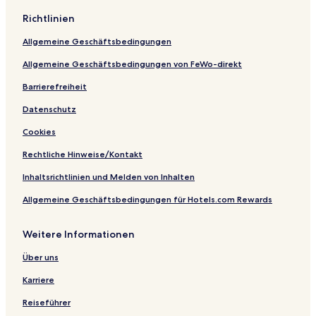
o
z
n
Richtlinien
f
e
o
t
c
Allgemeine Geschäftsbedingungen
h
h
e
L
Allgemeine Geschäftsbedingungen von FeWo-direkt
W
e
o
a
Barrierefreiheit
r
d
Datenschutz
l
i
d
n
Cookies
g
H
Rechtliche Hinweise/Kontakt
o
t
Inhaltsrichtlinien und Melden von Inhalten
e
Allgemeine Geschäftsbedingungen für Hotels.com Rewards
l
s
Weitere Informationen
Über uns
Karriere
Reiseführer