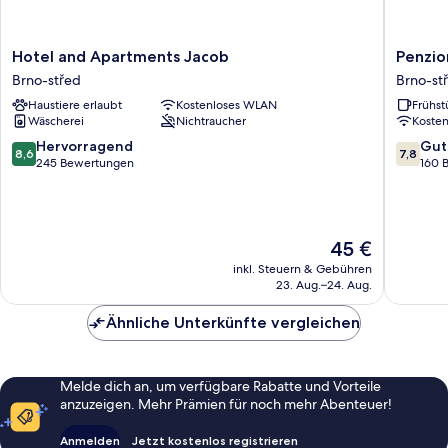
Hotel
Penzion
Hotel and Apartments Jacob
Penzio
and
Dvoráko
Brno-střed
Brno-st
Apartments
Brno-
Haustiere erlaubt
Kostenloses WLAN
Frühst
Jacob
střed
Wäscherei
Nichtraucher
Koste
Brno-
střed
8.6
7.8
Hervorragend
Gut
8,6
7,8
von
von
245 Bewertungen
160 
10,
10,
Hervorragend,
Gut,
245
160
Bewertungen
Bewert
Der
45 €
Preis
inkl. Steuern & Gebühren
beträgt
23. Aug.–24. Aug.
45 €
Ähnliche Unterkünfte vergleichen
Melde dich an, um verfügbare Rabatte und Vorteile
anzuzeigen. Mehr Prämien für noch mehr Abenteuer!
Anmelden
Jetzt kostenlos registrieren