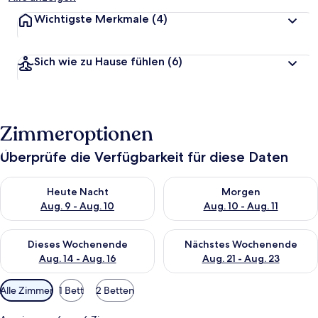
Wichtigste Merkmale
(4)
Sich wie zu Hause fühlen
(6)
Zimmeroptionen
Überprüfe die Verfügbarkeit für diese Daten
Überprüfe die Verfügbarkeit für heute Nacht, Aug. 9 - Aug. 10
Überprüfe die Verfügbarkeit fü
Heute Nacht
Morgen
Aug. 9 - Aug. 10
Aug. 10 - Aug. 11
Überprüfe die Verfügbarkeit für dieses Wochenende, Aug. 14 -
Überprüfe die Verfügbarkeit f
Dieses Wochenende
Nächstes Wochenende
Aug. 14 - Aug. 16
Aug. 21 - Aug. 23
Verfügbare
Alle Zimmer
1 Bett
2 Betten
Filter
für