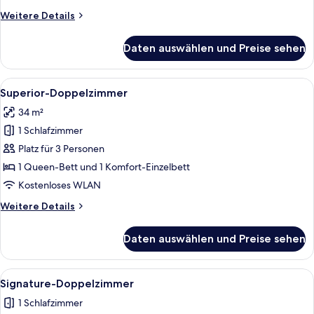
Weitere
Weitere Details
Details
für
Daten auswählen und Preise sehen
Club-
Doppelzimmer
Alle
Superior-Doppelzimmer | Kostenlose 
12
Superior-Doppelzimmer
Fotos
34 m²
für
1 Schlafzimmer
Superior-
Doppelzimmer
Platz für 3 Personen
anzeigen
1 Queen-Bett und 1 Komfort-Einzelbett
Kostenloses WLAN
Weitere
Weitere Details
Details
für
Daten auswählen und Preise sehen
Superior-
Doppelzimmer
Alle
Signature-Doppelzimmer | Kostenlose
10
Signature-Doppelzimmer
Fotos
1 Schlafzimmer
für