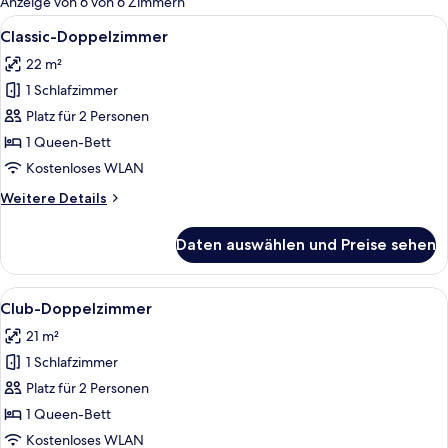
Anzeige von 6 von 6 Zimmern
Zimmer
Alle
Classic-Doppelzimmer | Kostenlose Mi
11
Classic-Doppelzimmer
Fotos
22 m²
für
1 Schlafzimmer
Classic-
Doppelzimmer
Platz für 2 Personen
anzeigen
1 Queen-Bett
Kostenloses WLAN
Weitere
Weitere Details
Details
für
Daten auswählen und Preise sehen
Classic-
Doppelzimmer
Alle
Club-Doppelzimmer | Kostenlose Mini
11
Club-Doppelzimmer
Fotos
21 m²
für
1 Schlafzimmer
Club-
Doppelzimmer
Platz für 2 Personen
anzeigen
1 Queen-Bett
Kostenloses WLAN