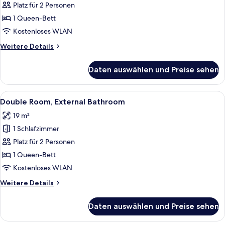
Platz für 2 Personen
Signature-
Doppelzimmer
1 Queen-Bett
anzeigen
Kostenloses WLAN
Weitere
Weitere Details
Details
für
Daten auswählen und Preise sehen
Signature-
Doppelzimmer
Alle
Double Room, External Bathroom | Ko
10
Double Room, External Bathroom
Fotos
19 m²
für
1 Schlafzimmer
Double
Room,
Platz für 2 Personen
External
1 Queen-Bett
Bathroom
Kostenloses WLAN
anzeigen
Weitere
Weitere Details
Details
für
Daten auswählen und Preise sehen
Double
Room,