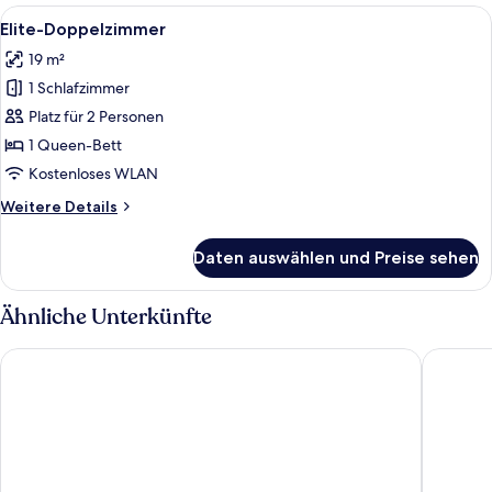
External
Alle
Elite-Doppelzimmer | Kostenlose Mini
9
Bathroom
Elite-Doppelzimmer
Fotos
19 m²
für
1 Schlafzimmer
Elite-
Doppelzimmer
Platz für 2 Personen
anzeigen
1 Queen-Bett
Kostenloses WLAN
Weitere
Weitere Details
Details
für
Daten auswählen und Preise sehen
Elite-
Doppelzimmer
Ähnliche Unterkünfte
Hotel and Apartments Jacob
Penzion 