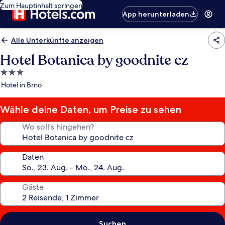
Zum Hauptinhalt springen
App herunterladen
Alle Unterkünfte anzeigen
Hotel Botanica by goodnite cz
3.0-
Sterne-
Hotel in Brno
Unterkunft
Wähle deine Daten, um Preise zu sehen
Wo soll’s hingehen?
Daten
Gäste
Suchen