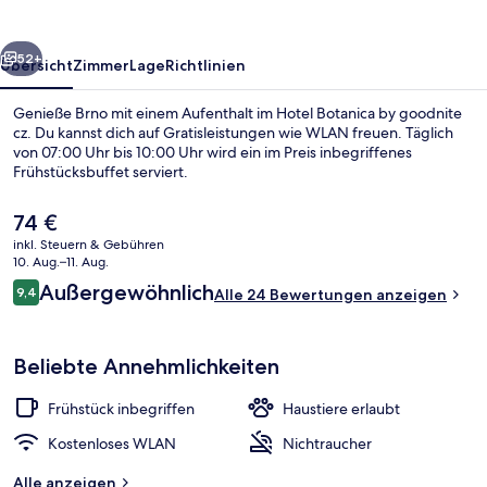
cz
rück
Weiter
52+
Übersicht
Zimmer
Lage
Richtlinien
Genieße Brno mit einem Aufenthalt im Hotel Botanica by goodnite
cz. Du kannst dich auf Gratisleistungen wie WLAN freuen. Täglich
von 07:00 Uhr bis 10:00 Uhr wird ein im Preis inbegriffenes
Frühstücksbuffet serviert.
Der
74 €
aktuelle
inkl. Steuern & Gebühren
Preis
10. Aug.–11. Aug.
beträgt
Bewertungen
Außergewöhnlich
9,4
Classic-Doppelzimmer | Kostenlose Mi
Alle 24 Bewertungen anzeigen
74 €.
9,4 von 10.
Beliebte Annehmlichkeiten
Frühstück inbegriffen
Haustiere erlaubt
Kostenloses WLAN
Nichtraucher
Alle anzeigen