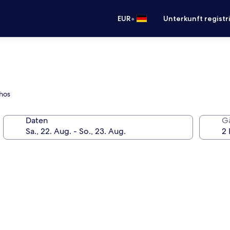
•
EUR
Unterkunft registr
thos
Daten
G