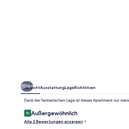
16+
Übersicht
Ausstattung
Lage
Richtlinien
Dank der fantastischen Lage ist dieses Apartment nur wen
Bewertungen
Außergewöhnlich
10
10 von 10.
Alle 2 Bewertungen anzeigen