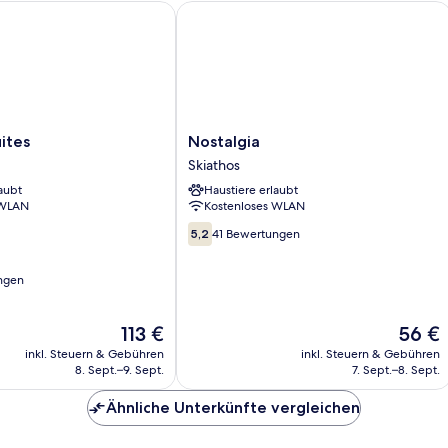
es
Nostalgia
Nostalgia
ites
Nostalgia
Skiathos
Skiathos
aubt
Haustiere erlaubt
 WLAN
Kostenloses WLAN
5.2
5,2
41 Bewertungen
von
10,
ngen
41
Bewertungen
Der
Der
113 €
56 €
Preis
Preis
inkl. Steuern & Gebühren
inkl. Steuern & Gebühren
beträgt
beträgt
8. Sept.–9. Sept.
7. Sept.–8. Sept.
113 €
56 €
Ähnliche Unterkünfte vergleichen