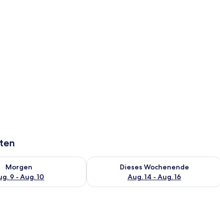
ent, Balkon, Stadtblick | Terrasse/Patio
aten
 - Aug. 9.
 Verfügbarkeit für morgen, Aug. 9 - Aug. 10.
Überprüfe die Verfügbarkeit für dies
Morgen
Dieses Wochenende
g. 9 - Aug. 10
Aug. 14 - Aug. 16