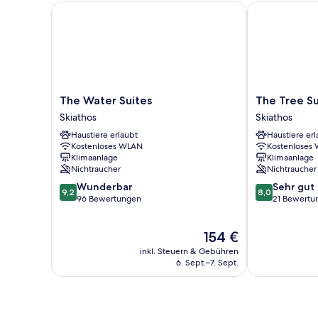
The Water Suites
The Tree Suit
The
The
The Water Suites
The Tree Su
Water
Tree
Skiathos
Skiathos
Suites
Suites
Haustiere erlaubt
Haustiere erl
Skiathos
Skiathos
Kostenloses WLAN
Kostenloses
Klimaanlage
Klimaanlage
Nichtraucher
Nichtraucher
9.2
8.0
Wunderbar
Sehr gut
9,2
8,0
von
von
96 Bewertungen
21 Bewertu
10,
10,
Wunderbar,
Sehr
Der
154 €
96
gut,
Preis
Bewertungen
21
inkl. Steuern & Gebühren
beträgt
Bewertungen
6. Sept.–7. Sept.
154 €