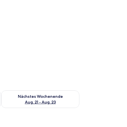
es Wochenende, Aug. 14 - Aug. 16.
Überprüfe die Verfügbarkeit für nächstes Wochenende, Aug. 2
Nächstes Wochenende
Aug. 21 - Aug. 23