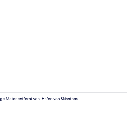
Deluxe-Apart
ige Meter entfernt von: Hafen von Skianthos.
Deluxe-Apart